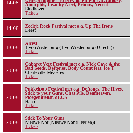
Urne, Slaughter To Prevail, Fit For An Autopsy,
14-08
Amorphis, Insanity Alert, Primus, Necrot
Eindhoven
Tickets
Zeeltje Rock Festival met o.a. Up The Irons
14-08
Deest
Alcest
18-08
TivoliVredenburg (TivoliVredenburg (Utrecht))
Tickets
Cabaret Vert Festival met o.a. Nick Cave & the
Bad Seeds, Deftones, Body Count feat. Ice-T
20-08
Charleville-Mézières
Tickets
Pukkelpop Festival met o.a. Deftones, The Hives,
Stick to your Guns, Chat Pile, Deafheaven,
20-08
Ploegendienst, dEUS
Hasselt
Tickets
Stick To Your Guns
20-08
Nieuwe Nor (Nieuwe Nor (Heerlen))
Tickets