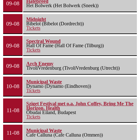
Hatebreed
09-08
Het Bolwerk (Het Bolwerk (Sneek))
Midnight
09-08
Bibelot (Bibelot (Dordrecht))
Tickets
Spectral Wound
09-08
Hall Of Fame (Hall Of Fame (Tilburg))
Tickets
Arch Enemy
09-08
TivoliVredenburg (TivoliVredenburg (Utrecht))
Municipal Waste
10-08
Dynamo (Dynamo (Eindhoven))
Tickets
Sziget Festival met o.a. John Coffey, Bring Me The
Horizon, Health
11-08
Óbudai Eiland, Budapest
Tickets
Municipal Waste
11-08
Cafe Calluna (Cafe Calluna (Ommen))