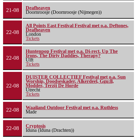
Deafheaven
21-08
Doornroosje (Doornroosje (Nijmegen))
All Points East Festival Festival met o.a. Deftones,
Deafheaven
22-08
London
Tickets
Huntenpop Festival met o.a. Di-rect, Up The
Irons, The Dirty Daddies, Therapy?
22-08
Ulft
Tickets
DUISTER COLLECTIEF Festival met o.a. Sun
Worship, Doodseskader, Alkerdeel, Ggu:ll,
22-08
Modder, Terzij De Horde
Utrecht
Tickets
Waailand Outdoor Festival met o.a. Ruthless
22-08
Made
Cryptosis
22-08
Iduna (Iduna (Drachten))