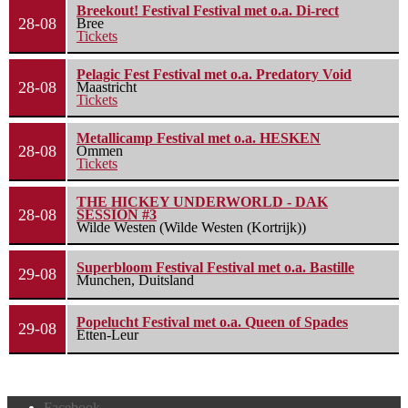
Breekout! Festival Festival met o.a. Di-rect
28-08
Bree
Tickets
Pelagic Fest Festival met o.a. Predatory Void
28-08
Maastricht
Tickets
Metallicamp Festival met o.a. HESKEN
28-08
Ommen
Tickets
THE HICKEY UNDERWORLD - DAK
28-08
SESSION #3
Wilde Westen (Wilde Westen (Kortrijk))
Superbloom Festival Festival met o.a. Bastille
29-08
Munchen, Duitsland
Popelucht Festival met o.a. Queen of Spades
29-08
Etten-Leur
Facebook