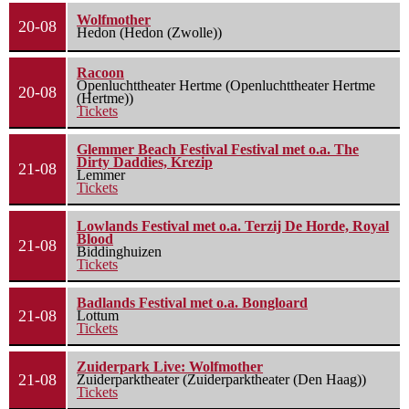
Wolfmother
20-08
Hedon (Hedon (Zwolle))
Racoon
Openluchttheater Hertme (Openluchttheater Hertme
20-08
(Hertme))
Tickets
Glemmer Beach Festival Festival met o.a. The
Dirty Daddies, Krezip
21-08
Lemmer
Tickets
Lowlands Festival met o.a. Terzij De Horde, Royal
Blood
21-08
Biddinghuizen
Tickets
Badlands Festival met o.a. Bongloard
21-08
Lottum
Tickets
Zuiderpark Live: Wolfmother
21-08
Zuiderparktheater (Zuiderparktheater (Den Haag))
Tickets