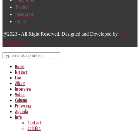
Twitter
Instagram
Flickr
@2023 - All Right Reserved. Designed and Developed by
Harm
Lourenssen
Home
Nieuws
Live
Album
Interview
Video
Column
Prijsvraag
Agenda
Info
Contact
Colofon