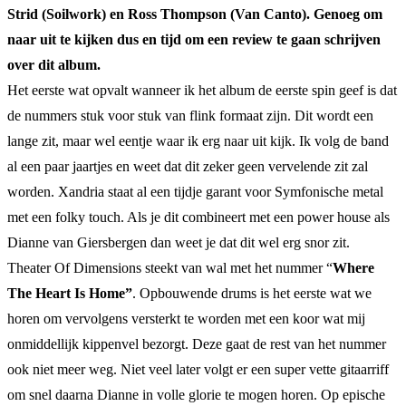
Strid (Soilwork) en Ross Thompson (Van Canto). Genoeg om
naar uit te kijken dus en tijd om een review te gaan schrijven
over dit album.
Het eerste wat opvalt wanneer ik het album de eerste spin geef is dat
de nummers stuk voor stuk van flink formaat zijn. Dit wordt een
lange zit, maar wel eentje waar ik erg naar uit kijk. Ik volg de band
al een paar jaartjes en weet dat dit zeker geen vervelende zit zal
worden. Xandria staat al een tijdje garant voor Symfonische metal
met een folky touch. Als je dit combineert met een power house als
Dianne van Giersbergen dan weet je dat dit wel erg snor zit.
Theater Of Dimensions steekt van wal met het nummer “
Where
The Heart Is Home”
. Opbouwende drums is het eerste wat we
horen om vervolgens versterkt te worden met een koor wat mij
onmiddellijk kippenvel bezorgt. Deze gaat de rest van het nummer
ook niet meer weg. Niet veel later volgt er een super vette gitaarriff
om snel daarna Dianne in volle glorie te mogen horen. Op epische