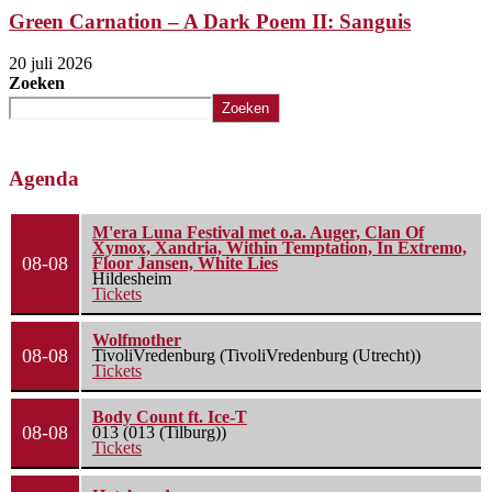
Green Carnation – A Dark Poem II: Sanguis
20 juli 2026
Zoeken
Zoeken
Agenda
M'era Luna Festival met o.a. Auger, Clan Of
Xymox, Xandria, Within Temptation, In Extremo,
08-08
Floor Jansen, White Lies
Hildesheim
Tickets
Wolfmother
08-08
TivoliVredenburg (TivoliVredenburg (Utrecht))
Tickets
Body Count ft. Ice-T
08-08
013 (013 (Tilburg))
Tickets