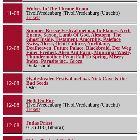
Wolves In The Throne Room
11-08
TivoliVredenburg (TivoliVredenburg (Utrecht))
Tickets
Summer Breeze Festival met o.a. In Flames, Arch
Enemy, Saxon, Lamb Of God, Alestorm, The
Ghost Inside, Testament, Amorphis, Paleface
Swiss, Alcest, Orbit Culture, Northlane,
12-08
Deafheaven, Future Palace, Blackbraid, Der Weg
Einer Freiheit, Alien Ant Farm, Municipal Waste,
Thundermother, From Fall To Spring, Misery
Index, Parasite inc., Groza
Dinkelsbühl
Øyafestivalen Festival met o.a. Nick Cave & the
12-08
Bad Seeds
Oslo
High On Fire
12-08
TivoliVredenburg (TivoliVredenburg (Utrecht))
Tickets
Judas Priest
12-08
013 (013 (Tilburg))