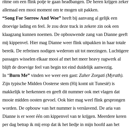
ritme om een flink potje te gaan headbangen. De heren krijgen zeker
allemaal een mooi moment om te mogen uit pakken.
“Song For Sorrow And Woe”
heeft bij aanvang al gelijk een
droevige lading en feel. Je zou deze track in zekere zin ook een
klaagzang kunnen noemen. De opbouwende zang van Dianne geeft
mij kippenvel. Hier mag Dianne weer flink uitpakken in haar totale
bereik. De refreinen nodigen wederom uit tot meezingen. Luchtigere
passages wisselen elkaar mooi af met het meer heavy ragwerk al
blijft de droevige feel van begin tot eind duidelijk aanwezig.
In “
Burn Me”
vinden we weer een gast:
Zaher Zorgati (Myrath).
Zijn typische Midden Oosterse stem (Hij komt uit Tunesië) is
makkelijk te herkennen en geeft dit nummer ook met vlagen dat
mooie midden oosten gevoel. Ook hier mag weel flink gesprongen
worden. De opbouw van het nummer is verslavend. De aria van
Dianne is er weer één om kippenvel van te krijgen. Meerdere keren
per dag betrap ik mij erop dat ik het liedje in mijn hoofd aan het