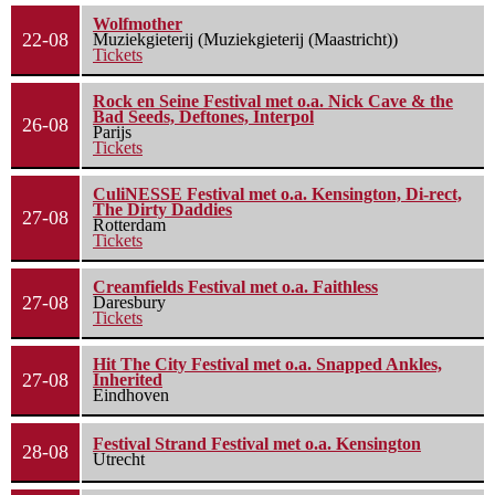
Wolfmother
22-08
Muziekgieterij (Muziekgieterij (Maastricht))
Tickets
Rock en Seine Festival met o.a. Nick Cave & the
Bad Seeds, Deftones, Interpol
26-08
Parijs
Tickets
CuliNESSE Festival met o.a. Kensington, Di-rect,
The Dirty Daddies
27-08
Rotterdam
Tickets
Creamfields Festival met o.a. Faithless
27-08
Daresbury
Tickets
Hit The City Festival met o.a. Snapped Ankles,
27-08
Inherited
Eindhoven
Festival Strand Festival met o.a. Kensington
28-08
Utrecht