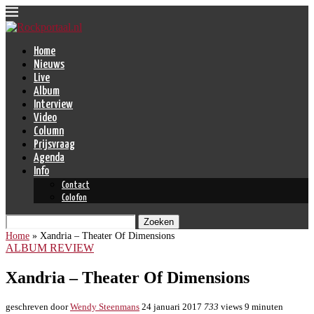
Home
Nieuws
Live
Album
Interview
Video
Column
Prijsvraag
Agenda
Info
Contact
Colofon
Zoeken
Home
»
Xandria – Theater Of Dimensions
ALBUM REVIEW
Xandria – Theater Of Dimensions
geschreven door
Wendy Steenmans
24 januari 2017
733
views
9 minuten