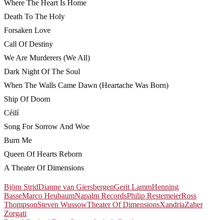
Where The Heart Is Home
Death To The Holy
Forsaken Love
Call Of Destiny
We Are Murderers (We All)
Dark Night Of The Soul
When The Walls Came Dawn (Heartache Was Born)
Ship Of Doom
Céilí
Song For Sorrow And Woe
Burn Me
Queen Of Hearts Reborn
A Theater Of Dimensions
Björn Strid
Dianne van Giersbergen
Gerit Lamm
Henning
Basse
Marco Heubaum
Napalm Records
Philip Restemeier
Ross
Thompson
Steven Wussow
Theater Of Dimensions
Xandria
Zaher
Zorgati