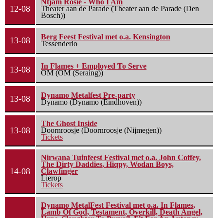
Ntjam Rosie - Who I Am
12-08
Theater aan de Parade (Theater aan de Parade (Den
Bosch))
Berg Feest Festival met o.a. Kensington
13-08
Tessenderlo
In Flames + Employed To Serve
13-08
OM (OM (Seraing))
Dynamo Metalfest Pre-party
13-08
Dynamo (Dynamo (Eindhoven))
The Ghost Inside
13-08
Doornroosje (Doornroosje (Nijmegen))
Tickets
Nirwana Tuinfeest Festival met o.a. John Coffey,
The Dirty Daddies, Hiqpy, Wodan Boys,
14-08
Clawfinger
Lierop
Tickets
Dynamo MetalFest Festival met o.a. In Flames,
Lamb Of God, Testament, Overkill, Death Angel,