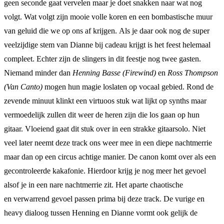
geen seconde gaat vervelen maar je doet snakken naar wat nog
volgt. Wat volgt zijn mooie volle koren en een bombastische muur
van geluid die we op ons af krijgen. Als je daar ook nog de super
veelzijdige stem van Dianne bij cadeau krijgt is het feest helemaal
compleet. Echter zijn de slingers in dit feestje nog twee gasten.
Niemand minder dan
Henning Basse (Firewind)
en
Ross Thompson
(Van Canto)
mogen hun magie loslaten op vocaal gebied. Rond de
zevende minuut klinkt een virtuoos stuk wat lijkt op synths maar
vermoedelijk zullen dit weer de heren zijn die los gaan op hun
gitaar. Vloeiend gaat dit stuk over in een strakke gitaarsolo. Niet
veel later neemt deze track ons weer mee in een diepe nachtmerrie
maar dan op een circus achtige manier. De canon komt over als een
gecontroleerde kakafonie. Hierdoor krijg je nog meer het gevoel
alsof je in een nare nachtmerrie zit. Het aparte chaotische
en verwarrend gevoel passen prima bij deze track. De vurige en
heavy dialoog tussen Henning en Dianne vormt ook gelijk de