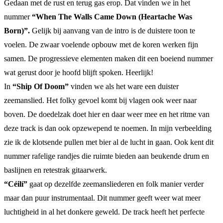
Gedaan met de rust en terug gas erop. Dat vinden we in het
nummer
“When The Walls Came Down (Heartache Was
Born)”.
Gelijk bij aanvang van de intro is de duistere toon te
voelen. De zwaar voelende opbouw met de koren werken fijn
samen. De progressieve elementen maken dit een boeiend nummer
wat gerust door je hoofd blijft spoken. Heerlijk!
In
“Ship Of Doom”
vinden we als het ware een duister
zeemanslied. Het folky gevoel komt bij vlagen ook weer naar
boven. De doedelzak doet hier en daar weer mee en het ritme van
deze track is dan ook opzewepend te noemen. In mijn verbeelding
zie ik de klotsende pullen met bier al de lucht in gaan. Ook kent dit
nummer rafelige randjes die ruimte bieden aan beukende drum en
baslijnen en retestrak gitaarwerk.
“Céilí”
gaat op dezelfde zeemansliederen en folk manier verder
maar dan puur instrumentaal. Dit nummer geeft weer wat meer
luchtigheid in al het donkere geweld. De track heeft het perfecte