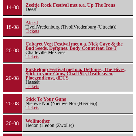
Zeeltje Rock Festival met o.a. Up The Irons
14-08
Deest
Alcest
18-08
TivoliVredenburg (TivoliVredenburg (Utrecht))
Tickets
Cabaret Vert Festival met o.a. Nick Cave & the
Bad Seeds, Deftones, Body Count feat. Ice-T
20-08
Charleville-Mézières
Tickets
Pukkelpop Festival met o.a. Deftones, The Hives,
Stick to your Guns, Chat Pile, Deafheaven,
20-08
Ploegendienst, dEUS
Hasselt
Tickets
Stick To Your Guns
20-08
Nieuwe Nor (Nieuwe Nor (Heerlen))
Tickets
Wolfmother
20-08
Hedon (Hedon (Zwolle))