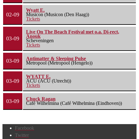
Wyatt E.
02-09
Musicon (Musicon (Den Haag))
Tickets
Live On The Beach Festival met o.a. Di-rect,
Anouk
03-09
Scheveningen
Tickets
Antimatter & Sleeping Pulse
03-09
Metropool (Metropool (Hengelo))
WYATT E.
03-09
ACU (ACU (Utrecht))
Tickets
Chuck Ragan
03-09
Café Wilhelmina (Café Wilhelmina (Eindhoven))
Facebook
Twitter