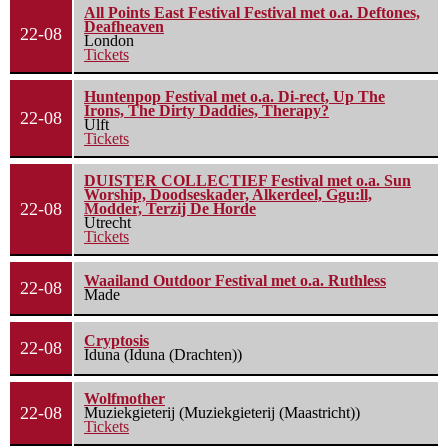
All Points East Festival Festival met o.a. Deftones,
Deafheaven
22-08
London
Tickets
Huntenpop Festival met o.a. Di-rect, Up The
Irons, The Dirty Daddies, Therapy?
22-08
Ulft
Tickets
DUISTER COLLECTIEF Festival met o.a. Sun
Worship, Doodseskader, Alkerdeel, Ggu:ll,
22-08
Modder, Terzij De Horde
Utrecht
Tickets
Waailand Outdoor Festival met o.a. Ruthless
22-08
Made
Cryptosis
22-08
Iduna (Iduna (Drachten))
Wolfmother
22-08
Muziekgieterij (Muziekgieterij (Maastricht))
Tickets