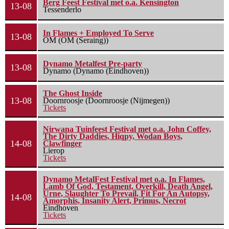
Berg Feest Festival met o.a. Kensington
13-08
Tessenderlo
In Flames + Employed To Serve
13-08
OM (OM (Seraing))
Dynamo Metalfest Pre-party
13-08
Dynamo (Dynamo (Eindhoven))
The Ghost Inside
13-08
Doornroosje (Doornroosje (Nijmegen))
Tickets
Nirwana Tuinfeest Festival met o.a. John Coffey,
The Dirty Daddies, Hiqpy, Wodan Boys,
14-08
Clawfinger
Lierop
Tickets
Dynamo MetalFest Festival met o.a. In Flames,
Lamb Of God, Testament, Overkill, Death Angel,
Urne, Slaughter To Prevail, Fit For An Autopsy,
14-08
Amorphis, Insanity Alert, Primus, Necrot
Eindhoven
Tickets