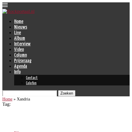
Home
Nieuws
Live
Album
Interview
Video
Column
Prijsvraag
Agenda
Info
Contact
Colofon
Zoeken
Home
»
Xandria
Tag:
Xandria