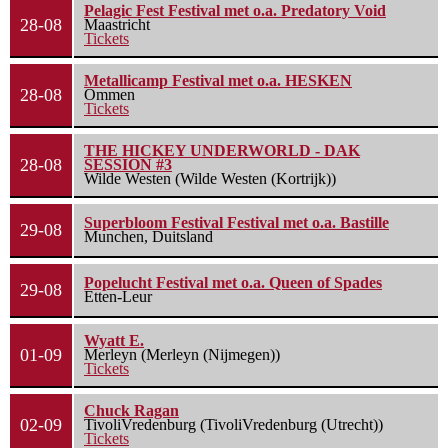
Pelagic Fest Festival met o.a. Predatory Void
28-08
Maastricht
Tickets
Metallicamp Festival met o.a. HESKEN
28-08
Ommen
Tickets
THE HICKEY UNDERWORLD - DAK
28-08
SESSION #3
Wilde Westen (Wilde Westen (Kortrijk))
Superbloom Festival Festival met o.a. Bastille
29-08
Munchen, Duitsland
Popelucht Festival met o.a. Queen of Spades
29-08
Etten-Leur
Wyatt E.
01-09
Merleyn (Merleyn (Nijmegen))
Tickets
Chuck Ragan
02-09
TivoliVredenburg (TivoliVredenburg (Utrecht))
Tickets