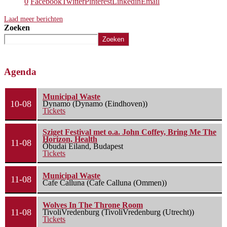
0
Facebook
Twitter
Pinterest
Linkedin
Email
Laad meer berichten
Zoeken
Zoeken
Agenda
Municipal Waste
10-08
Dynamo (Dynamo (Eindhoven))
Tickets
Sziget Festival met o.a. John Coffey, Bring Me The
Horizon, Health
11-08
Óbudai Eiland, Budapest
Tickets
Municipal Waste
11-08
Cafe Calluna (Cafe Calluna (Ommen))
Wolves In The Throne Room
11-08
TivoliVredenburg (TivoliVredenburg (Utrecht))
Tickets