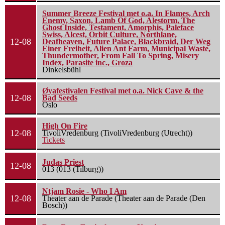
Summer Breeze Festival met o.a. In Flames, Arch
Enemy, Saxon, Lamb Of God, Alestorm, The
Ghost Inside, Testament, Amorphis, Paleface
Swiss, Alcest, Orbit Culture, Northlane,
12-08
Deafheaven, Future Palace, Blackbraid, Der Weg
Einer Freiheit, Alien Ant Farm, Municipal Waste,
Thundermother, From Fall To Spring, Misery
Index, Parasite inc., Groza
Dinkelsbühl
Øyafestivalen Festival met o.a. Nick Cave & the
12-08
Bad Seeds
Oslo
High On Fire
12-08
TivoliVredenburg (TivoliVredenburg (Utrecht))
Tickets
Judas Priest
12-08
013 (013 (Tilburg))
Ntjam Rosie - Who I Am
12-08
Theater aan de Parade (Theater aan de Parade (Den
Bosch))