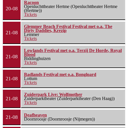
Racoon
Openluchttheater Hertme (Openluchttheater Hertme
20-08
(Hertme))
Tickets
Glemmer Beach Festival Festival met o.a. The
Dirty Daddies, Krezip
21-08
Lemmer
Tickets
Lowlands Festival met o.a. Terzij De Horde, Royal
Blood
21-08
Biddinghuizen
Tickets
Badlands Festival met o.a. Bongloard
21-08
Lottum
Tickets
Zuiderpark Live: Wolfmother
21-08
Zuiderparktheater (Zuiderparktheater (Den Haag))
Tickets
Deafheaven
21-08
Doornroosje (Doornroosje (Nijmegen))