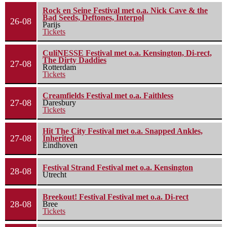
Rock en Seine Festival met o.a. Nick Cave & the
Bad Seeds, Deftones, Interpol
26-08
Parijs
Tickets
CuliNESSE Festival met o.a. Kensington, Di-rect,
The Dirty Daddies
27-08
Rotterdam
Tickets
Creamfields Festival met o.a. Faithless
27-08
Daresbury
Tickets
Hit The City Festival met o.a. Snapped Ankles,
27-08
Inherited
Eindhoven
Festival Strand Festival met o.a. Kensington
28-08
Utrecht
Breekout! Festival Festival met o.a. Di-rect
28-08
Bree
Tickets