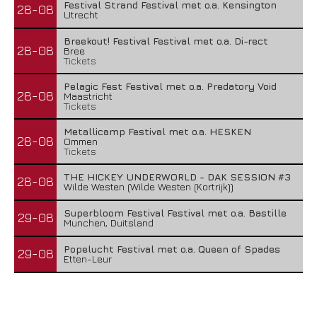
Festival Strand Festival met o.a. Kensington
28-08
Utrecht
Breekout! Festival Festival met o.a. Di-rect
28-08
Bree
Tickets
Pelagic Fest Festival met o.a. Predatory Void
28-08
Maastricht
Tickets
Metallicamp Festival met o.a. HESKEN
28-08
Ommen
Tickets
THE HICKEY UNDERWORLD - DAK SESSION #3
28-08
Wilde Westen (Wilde Westen (Kortrijk))
Superbloom Festival Festival met o.a. Bastille
29-08
Munchen, Duitsland
Popelucht Festival met o.a. Queen of Spades
29-08
Etten-Leur