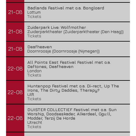
Badlands Festival met o.a. Bongloard
21-08
Lottum
Tickets
Zuiderpark Live: Wolfmother
21-08
Zuiderparktheater (Zuiderparktheater (Den Haag))
Tickets
Deafheaven
21-08
Doornroosje (Doornroosje (Nijmegen))
All Points East Festival Festival met o.a.
Deftones, Deafheaven
22-08
London
Tickets
Huntenpop Festival met o.a. Di-rect, Up The
Irons, The Dirty Daddies, Therapy?
22-08
Ulft
Tickets
DUISTER COLLECTIEF Festival met o.a. Sun
Worship, Doodseskader, Alkerdeel, Ggu:ll,
22-08
Modder, Terzij De Horde
Utrecht
Tickets