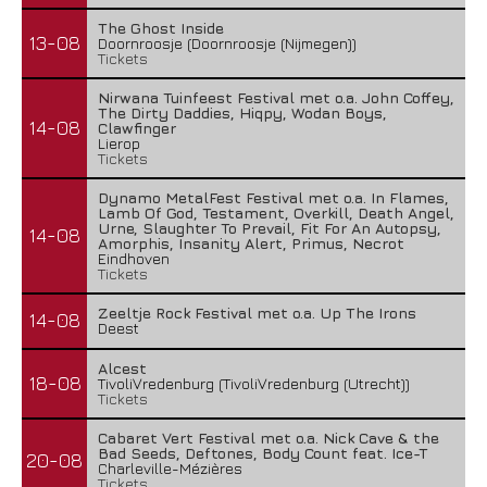
The Ghost Inside
13-08
Doornroosje (Doornroosje (Nijmegen))
Tickets
Nirwana Tuinfeest Festival met o.a. John Coffey,
The Dirty Daddies, Hiqpy, Wodan Boys,
14-08
Clawfinger
Lierop
Tickets
Dynamo MetalFest Festival met o.a. In Flames,
Lamb Of God, Testament, Overkill, Death Angel,
Urne, Slaughter To Prevail, Fit For An Autopsy,
14-08
Amorphis, Insanity Alert, Primus, Necrot
Eindhoven
Tickets
Zeeltje Rock Festival met o.a. Up The Irons
14-08
Deest
Alcest
18-08
TivoliVredenburg (TivoliVredenburg (Utrecht))
Tickets
Cabaret Vert Festival met o.a. Nick Cave & the
Bad Seeds, Deftones, Body Count feat. Ice-T
20-08
Charleville-Mézières
Tickets