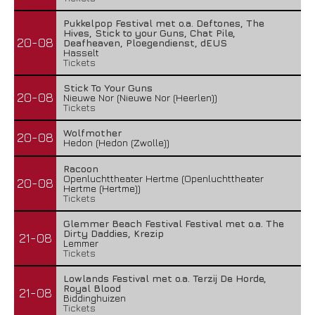
Pukkelpop Festival met o.a. Deftones, The
Hives, Stick to your Guns, Chat Pile,
20-08
Deafheaven, Ploegendienst, dEUS
Hasselt
Tickets
Stick To Your Guns
20-08
Nieuwe Nor (Nieuwe Nor (Heerlen))
Tickets
Wolfmother
20-08
Hedon (Hedon (Zwolle))
Racoon
Openluchttheater Hertme (Openluchttheater
20-08
Hertme (Hertme))
Tickets
Glemmer Beach Festival Festival met o.a. The
Dirty Daddies, Krezip
21-08
Lemmer
Tickets
Lowlands Festival met o.a. Terzij De Horde,
Royal Blood
21-08
Biddinghuizen
Tickets