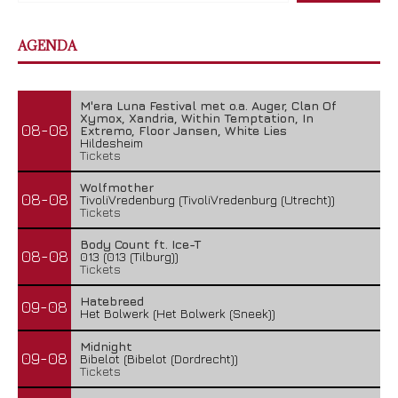
AGENDA
M'era Luna Festival met o.a. Auger, Clan Of
Xymox, Xandria, Within Temptation, In
08-08
Extremo, Floor Jansen, White Lies
Hildesheim
Tickets
Wolfmother
08-08
TivoliVredenburg (TivoliVredenburg (Utrecht))
Tickets
Body Count ft. Ice-T
08-08
013 (013 (Tilburg))
Tickets
Hatebreed
09-08
Het Bolwerk (Het Bolwerk (Sneek))
Midnight
09-08
Bibelot (Bibelot (Dordrecht))
Tickets