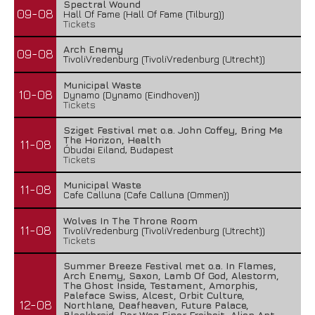
Spectral Wound
09-08
Hall Of Fame (Hall Of Fame (Tilburg))
Tickets
Arch Enemy
09-08
TivoliVredenburg (TivoliVredenburg (Utrecht))
Municipal Waste
10-08
Dynamo (Dynamo (Eindhoven))
Tickets
Sziget Festival met o.a. John Coffey, Bring Me
The Horizon, Health
11-08
Óbudai Eiland, Budapest
Tickets
Municipal Waste
11-08
Cafe Calluna (Cafe Calluna (Ommen))
Wolves In The Throne Room
11-08
TivoliVredenburg (TivoliVredenburg (Utrecht))
Tickets
Summer Breeze Festival met o.a. In Flames,
Arch Enemy, Saxon, Lamb Of God, Alestorm,
The Ghost Inside, Testament, Amorphis,
Paleface Swiss, Alcest, Orbit Culture,
12-08
Northlane, Deafheaven, Future Palace,
Blackbraid, Der Weg Einer Freiheit, Alien Ant