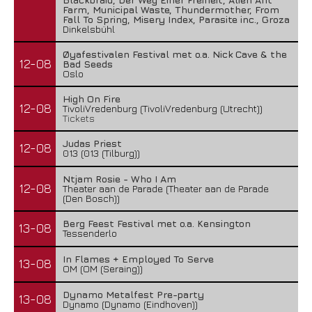
Farm, Municipal Waste, Thundermother, From
Fall To Spring, Misery Index, Parasite inc., Groza
Dinkelsbühl
Øyafestivalen Festival met o.a. Nick Cave & the
12-08
Bad Seeds
Oslo
High On Fire
12-08
TivoliVredenburg (TivoliVredenburg (Utrecht))
Tickets
Judas Priest
12-08
013 (013 (Tilburg))
Ntjam Rosie - Who I Am
12-08
Theater aan de Parade (Theater aan de Parade
(Den Bosch))
Berg Feest Festival met o.a. Kensington
13-08
Tessenderlo
In Flames + Employed To Serve
13-08
OM (OM (Seraing))
Dynamo Metalfest Pre-party
13-08
Dynamo (Dynamo (Eindhoven))