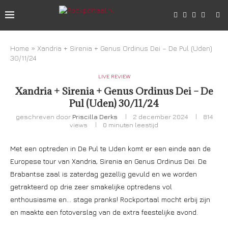
Home
»
Xandria + Sirenia + Genus Ordinus Dei – De Pul (Uden)
30/11/24
LIVE REVIEW
Xandria + Sirenia + Genus Ordinus Dei – De
Pul (Uden) 30/11/24
geschreven door
Priscilla Derks
2 december 2024
814
views
0 minuten leestijd
Met een optreden in De Pul te Uden komt er een einde aan de
Europese tour van Xandria, Sirenia en Genus Ordinus Dei. De
Brabantse zaal is zaterdag gezellig gevuld en we worden
getrakteerd op drie zeer smakelijke optredens vol
enthousiasme en… stage pranks! Rockportaal mocht erbij zijn
en maakte een fotoverslag van de extra feestelijke avond.