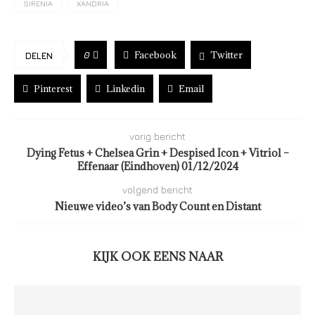
SIRENIA
XANDRIA
Facebook
Twitter
0
DELEN
Pinterest
Linkedin
Email
vorig bericht
Dying Fetus + Chelsea Grin + Despised Icon + Vitriol –
Effenaar (Eindhoven) 01/12/2024
volgend bericht
Nieuwe video’s van Body Count en Distant
KIJK OOK EENS NAAR