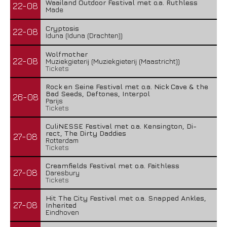
Waailand Outdoor Festival met o.a. Ruthless
22-08
Made
Cryptosis
22-08
Iduna (Iduna (Drachten))
Wolfmother
22-08
Muziekgieterij (Muziekgieterij (Maastricht))
Tickets
Rock en Seine Festival met o.a. Nick Cave & the
Bad Seeds, Deftones, Interpol
26-08
Parijs
Tickets
CuliNESSE Festival met o.a. Kensington, Di-
rect, The Dirty Daddies
27-08
Rotterdam
Tickets
Creamfields Festival met o.a. Faithless
27-08
Daresbury
Tickets
Hit The City Festival met o.a. Snapped Ankles,
27-08
Inherited
Eindhoven