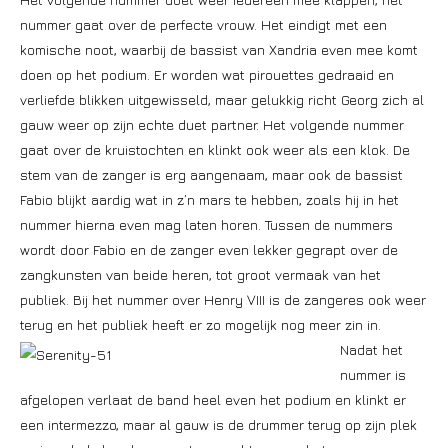
nummer gaat over de perfecte vrouw. Het eindigt met een
komische noot, waarbij de bassist van Xandria even mee komt
doen op het podium. Er worden wat pirouettes gedraaid en
verliefde blikken uitgewisseld, maar gelukkig richt Georg zich al
gauw weer op zijn echte duet partner. Het volgende nummer
gaat over de kruistochten en klinkt ook weer als een klok. De
stem van de zanger is erg aangenaam, maar ook de bassist
Fabio blijkt aardig wat in z’n mars te hebben, zoals hij in het
nummer hierna even mag laten horen. Tussen de nummers
wordt door Fabio en de zanger even lekker gegrapt over de
zangkunsten van beide heren, tot groot vermaak van het
publiek. Bij het nummer over Henry VIII is de zangeres ook weer
terug en het publiek heeft er zo mogelijk nog meer zin in.
Nadat het
nummer is
afgelopen verlaat de band heel even het podium en klinkt er
een intermezzo, maar al gauw is de drummer terug op zijn plek