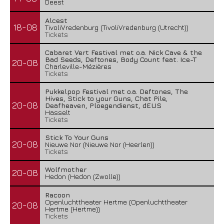
Deest
Alcest
18-08
TivoliVredenburg (TivoliVredenburg (Utrecht))
Tickets
Cabaret Vert Festival met o.a. Nick Cave & the
Bad Seeds, Deftones, Body Count feat. Ice-T
20-08
Charleville-Mézières
Tickets
Pukkelpop Festival met o.a. Deftones, The
Hives, Stick to your Guns, Chat Pile,
20-08
Deafheaven, Ploegendienst, dEUS
Hasselt
Tickets
Stick To Your Guns
20-08
Nieuwe Nor (Nieuwe Nor (Heerlen))
Tickets
Wolfmother
20-08
Hedon (Hedon (Zwolle))
Racoon
Openluchttheater Hertme (Openluchttheater
20-08
Hertme (Hertme))
Tickets