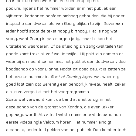
en is ook de band weer net zo snel terug op het
podium. Tijdens het nummer worden er in het publiek een
vijftiental kartonnen hoofden omhoog gehouden, die bij nader
inspectie een dwaze foto van Georg blijken te zijn. Bovenaan
ieder hoofd staat de tekst happy birthday. Het is nog wat
vroeg, want Georg is pas morgen jarig, maar hij kan het
uitstekend waarderen. Of de afleiding z’n zangkwaliteiten ten
goede komt trekt hij zelf wel in twijfel. Hij pakt zijn camera er
weer bij en neemt samen met het publiek een doldwaze video
boodschap op voor Dianne. Nadat dit goed gelukt is zetten ze
het laatste nummer in,
Rust of Coming Ages,
wat weer erg
goed laat zien dat Serenity een behoorlijk niveau heeft, zeker
als je ze vergelijkt met het voorprogramma.
Zoals wel verwacht komt de band al snel terug, in het
gezelschap van de gitarist van Xandria, die even lekker
geplaagd wordt. Als aller laatste nummer laat de band hun
eerste videosingle Velatum horen. Het nummer eindigt
a capella, onder luid geklap van het publiek. Dan komt er toch