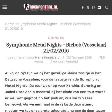
Home
»
Symphonic Metal Nights – Biebob (Vosselaar)
21/02/2016
LIVE REVIEW
Symphonic Metal Nights – Biebob (Vosselaar)
21/02/2016
geschreven door
Hans Kraaijveld
22 februari 2016
785
views
5 minuten leestijd
Al vrij op tijd zijn we bij het gezellige kleine zaaltje in het
Belgische Vosselaar, voor de laatste van de Symphonic
Metal Nights. De tour zit er op voor Xandria, Serenity en
Jaded Star. Zoals meestal bij het einde van een tour wordt
er wel wat gegrapt op het podium, dus we zijn zeer
benieuwd. Als we eenmaal in de rij bij de deur staan,
moeten we tot onze grote teleurstelling aan de deur lezen