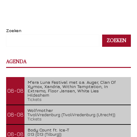
Zoeken
ZOEKEN
AGENDA
M'era Luna Festival met o.a. Auger, Clan Of
Xymox, Xandria, Within Temptation, In
08-08
Extremo, Floor Jansen, White Lies
Hildesheim
Tickets
Wolfmother
08-08
TivoliVredenburg (TivoliVredenburg (Utrecht))
Tickets
Body Count ft. Ice-T
08-08
013 (013 (Tilburg))