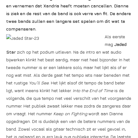
en vernemen dat Xandria heeft moeten cancellen. Dianne
is ziek en de rest van de band is ook verre van fit. De andere
twee bands zullen een langere set spelen om dit wat te
compenseren.
Als eerste
mag
Jaded
Star
zich op het podium uitleven. Na de intro en wat audio
bijwerken klinkt het best aardig, maar niet heel bijzonder. In het
tweede nummer is er een lekkere solo, maar het lijkt als of er
nog wat mist. Als derde gaat het tempo iets naar beneden met
het rustige
You’ll See
. Het lijkt alsof dit tempo de band beter
ligt, want ineens klinkt het lekker.
Into the End of Time
is de
volgende, die qua tempo niet veel verschilt van het voorgaande
nummer. Het publiek zwaait lekker mee zodra de zangeres daar
om vraagt. Het nummer
Keep on Fighting
wordt aan Dianne
opgedragen. Dit is duidelijk een van de betere nummers van de
band. Zowel vocaal als gitaar technisch zit er veel gevoel in,
het is gelaagd en is erg leuk qua publieke interactie. De laatste