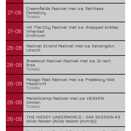
Creamfields Festival met o.a. Faithless
27-08
Daresbury
Tickets
Hit The City Festival met o.a. Snapped Ankles,
27-08
Inherited
Eindhoven
Festival Strand Festival met o.a. Kensington
28-08
Utrecht
Breekout! Festival Festival met o.a. Di-rect
28-08
Bree
Tickets
Pelagic Fest Festival met o.a. Predatory Void
28-08
Maastricht
Tickets
Metallicamp Festival met o.a. HESKEN
28-08
Ommen
Tickets
THE HICKEY UNDERWORLD - DAK SESSION #3
28-08
Wilde Westen (Wilde Westen (Kortrijk))