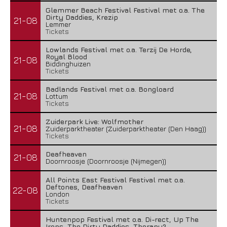
Glemmer Beach Festival Festival met o.a. The
Dirty Daddies, Krezip
21-08
Lemmer
Tickets
Lowlands Festival met o.a. Terzij De Horde,
Royal Blood
21-08
Biddinghuizen
Tickets
Badlands Festival met o.a. Bongloard
21-08
Lottum
Tickets
Zuiderpark Live: Wolfmother
21-08
Zuiderparktheater (Zuiderparktheater (Den Haag))
Tickets
Deafheaven
21-08
Doornroosje (Doornroosje (Nijmegen))
All Points East Festival Festival met o.a.
Deftones, Deafheaven
22-08
London
Tickets
Huntenpop Festival met o.a. Di-rect, Up The
Irons, The Dirty Daddies, Therapy?