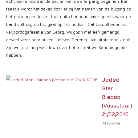
echt een einde aan de set en kan de afterparty beginnen. Een
feestje wordt het zeker, daar er bij het nemen van de buiging op
het podium een lekker fout duits housenummer speelt, waar de
band volledig op los gaat op het podium. Dat belooft voor het
verjaardagsfeestje van Georg. Wij gaan met een gemengd
gevoel weer naar buiten. Hoewel Serenity live uitstekend klonk
zijn we toch nog wat down over het feit dat we Xandria gemist
hebben.
Jaded
Star –
Biebob
(Vosselaar)
21/02/2016
10 photos