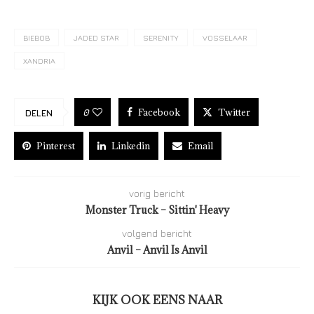
BIEBOB
JADED STAR
SERENITY
VOSSELAAR
XANDRIA
Facebook
Twitter
0
DELEN
Pinterest
Linkedin
Email
vorig bericht
Monster Truck – Sittin' Heavy
volgend bericht
Anvil – Anvil Is Anvil
KIJK OOK EENS NAAR