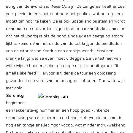
song van de avond zal
Wake Up
zijn. De zangeres heeft er zeer
veel plezier in en zingt echt naar het publiek, wat het erg leuk
maakt om naar te kijken. Ze is ook uitstekend bij stem en wordt
naar mate de set vordert eigenlijk alleen maar sterker. Jammer
dat het al voorbij is als de band eindelijk een beetje op stoom
lijkt te komen. Aan het einde van de set krijgen de bandleden
van de gitarist van Xandria een drankje, waarbij Maxi een
drankje krijgt wat ze even moet uitleggen. Ze vertelt niet van
witte wijn te houden, zeker de droge niet. Haar uitspraak: “It
smells like feet!” Hiervoor is tijdens de tour een oplossing
gevonden in de vorm van het mengen met cola… Dus witte wijn
met cola…
Serenity
begint met
een lekker stevig nummer en een hoop goed klinkende
samenzang van alle heren in de band. Het tweede nummer is
nog een tandje sneller, maar vocaal wat minder indrukwekkend.
De heren maken ook gretig gebruik van de verhoogjes die voor