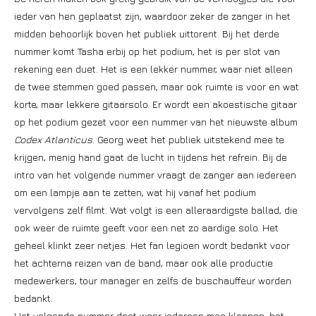
ieder van hen geplaatst zijn, waardoor zeker de zanger in het
midden behoorlijk boven het publiek uittorent. Bij het derde
nummer komt Tasha erbij op het podium, het is per slot van
rekening een duet. Het is een lekker nummer, waar niet alleen
de twee stemmen goed passen, maar ook ruimte is voor en wat
korte, maar lekkere gitaarsolo. Er wordt een akoestische gitaar
op het podium gezet voor een nummer van het nieuwste album
Codex Atlanticus
. Georg weet het publiek uitstekend mee te
krijgen, menig hand gaat de lucht in tijdens het refrein. Bij de
intro van het volgende nummer vraagt de zanger aan iedereen
om een lampje aan te zetten, wat hij vanaf het podium
vervolgens zelf filmt. Wat volgt is een alleraardigste ballad, die
ook weer de ruimte geeft voor een net zo aardige solo. Het
geheel klinkt zeer netjes. Het fan legioen wordt bedankt voor
het achterna reizen van de band, maar ook alle productie
medewerkers, tour manager en zelfs de buschauffeur worden
bedankt.
Het volgende nummer doet weer iedereen mee klappen, het