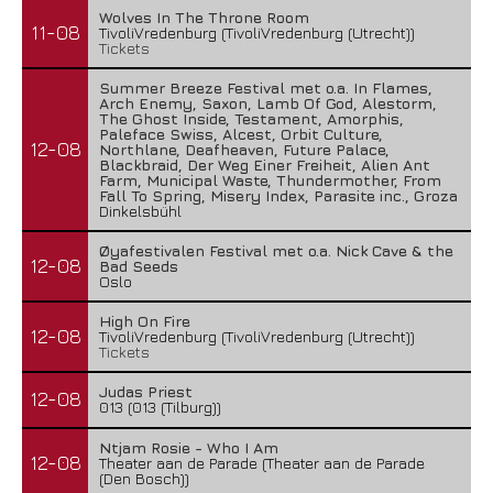
Wolves In The Throne Room
11-08
TivoliVredenburg (TivoliVredenburg (Utrecht))
Tickets
Summer Breeze Festival met o.a. In Flames,
Arch Enemy, Saxon, Lamb Of God, Alestorm,
The Ghost Inside, Testament, Amorphis,
Paleface Swiss, Alcest, Orbit Culture,
12-08
Northlane, Deafheaven, Future Palace,
Blackbraid, Der Weg Einer Freiheit, Alien Ant
Farm, Municipal Waste, Thundermother, From
Fall To Spring, Misery Index, Parasite inc., Groza
Dinkelsbühl
Øyafestivalen Festival met o.a. Nick Cave & the
12-08
Bad Seeds
Oslo
High On Fire
12-08
TivoliVredenburg (TivoliVredenburg (Utrecht))
Tickets
Judas Priest
12-08
013 (013 (Tilburg))
Ntjam Rosie - Who I Am
12-08
Theater aan de Parade (Theater aan de Parade
(Den Bosch))