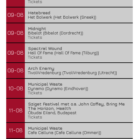
Tickets
Hatebreed
09-08
Het Bolwerk (Het Bolwerk (Sneek))
Midnight
09-08
Bibelot (Bibelot (Dordrecht))
Tickets
Spectral Wound
09-08
Hall Of Fame (Hall Of Fame (Tilburg))
Tickets
Arch Enemy
09-08
TivoliVredenburg (TivoliVredenburg (Utrecht))
Municipal Waste
10-08
Dynamo (Dynamo (Eindhoven))
Tickets
Sziget Festival met o.a. John Coffey, Bring Me
The Horizon, Health
11-08
Óbudai Eiland, Budapest
Tickets
Municipal Waste
11-08
Cafe Calluna (Cafe Calluna (Ommen))