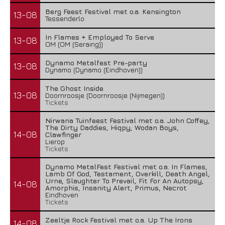
Berg Feest Festival met o.a. Kensington
13-08
Tessenderlo
In Flames + Employed To Serve
13-08
OM (OM (Seraing))
Dynamo Metalfest Pre-party
13-08
Dynamo (Dynamo (Eindhoven))
The Ghost Inside
13-08
Doornroosje (Doornroosje (Nijmegen))
Tickets
Nirwana Tuinfeest Festival met o.a. John Coffey,
The Dirty Daddies, Hiqpy, Wodan Boys,
14-08
Clawfinger
Lierop
Tickets
Dynamo MetalFest Festival met o.a. In Flames,
Lamb Of God, Testament, Overkill, Death Angel,
Urne, Slaughter To Prevail, Fit For An Autopsy,
14-08
Amorphis, Insanity Alert, Primus, Necrot
Eindhoven
Tickets
Zeeltje Rock Festival met o.a. Up The Irons
14-08