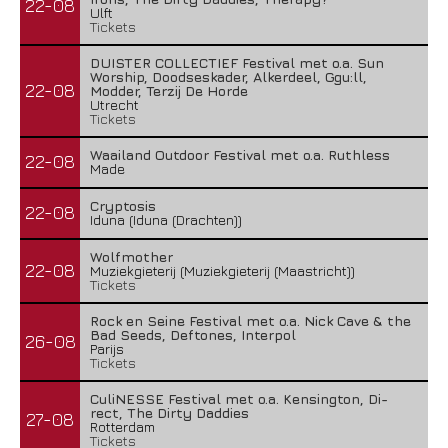
22-08
Ulft
Tickets
DUISTER COLLECTIEF Festival met o.a. Sun
Worship, Doodseskader, Alkerdeel, Ggu:ll,
22-08
Modder, Terzij De Horde
Utrecht
Tickets
Waailand Outdoor Festival met o.a. Ruthless
22-08
Made
Cryptosis
22-08
Iduna (Iduna (Drachten))
Wolfmother
22-08
Muziekgieterij (Muziekgieterij (Maastricht))
Tickets
Rock en Seine Festival met o.a. Nick Cave & the
Bad Seeds, Deftones, Interpol
26-08
Parijs
Tickets
CuliNESSE Festival met o.a. Kensington, Di-
rect, The Dirty Daddies
27-08
Rotterdam
Tickets