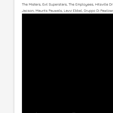
The Misters, Evil Superstars, The Employees, Hitsville 
Jacson, Maurits Pauwels, Lavvi Ebbel, Gruppo Di Pawlows