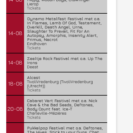
Lierop
Tickets
Dynamo MetalFest Festival met o.a.
In Flames, Lamb Of God, Testament,
Overkill, Death Angel, Urne,
Slaughter To Prevail, Fit For An
14-08
Autopsy, Amorphis, Insanity Alert,
Primus, Necrot
Eindhoven
Tickets
Zeeltje Rock Festival met o.a. Up The
14-08
Irons
Deest
Alcest
TivoliVredenburg (TivoliVredenburg
18-08
(Utrecht))
Tickets
Cabaret Vert Festival met o.a. Nick
Cave & the Bad Seeds, Deftones,
20-08
Body Count feat. Ice-T
Charleville-Mézières
Tickets
Pukkelpop Festival met o.a. Deftones,
The Hives, Stick to your Guns, Chat