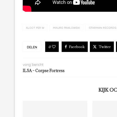
KLOOT PER W
MAURO PAWLOWSKI
STARMAN RECORDS
Facebook
Twitter
0
DELEN
vorig bericht
ILSA – Corpse Fortress
KIJK O