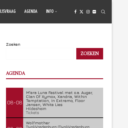
IJSVRAAG
AGENDA
INFO
Zoeken
ZOEKEN
AGENDA
M'era Luna Festival met o.a. Auger,
Clan Of Xymox, Xandria, Within
Temptation, In Extremo, Floor
08-08
Jansen, White Lies
Hildesheim
Tickets
Wolfmother
TivoliVredenburg (TivoliVredenburg