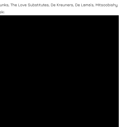
Drunks, The Love Substitutes, De Kreuners, De Lama’s, Mitsoobishy
ki.