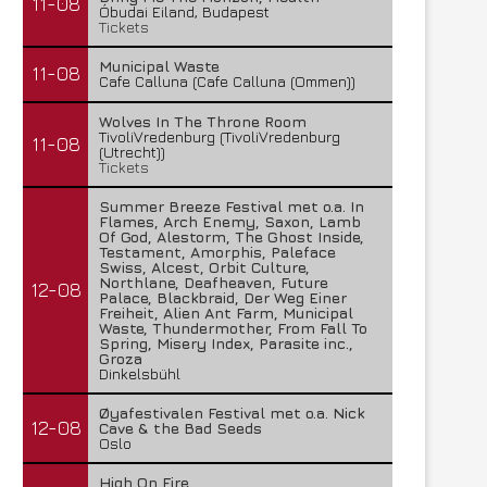
11-08
Óbudai Eiland, Budapest
Tickets
Municipal Waste
11-08
Cafe Calluna (Cafe Calluna (Ommen))
Wolves In The Throne Room
TivoliVredenburg (TivoliVredenburg
11-08
(Utrecht))
Tickets
Summer Breeze Festival met o.a. In
Flames, Arch Enemy, Saxon, Lamb
Of God, Alestorm, The Ghost Inside,
Testament, Amorphis, Paleface
Swiss, Alcest, Orbit Culture,
Northlane, Deafheaven, Future
12-08
Palace, Blackbraid, Der Weg Einer
Freiheit, Alien Ant Farm, Municipal
Waste, Thundermother, From Fall To
Spring, Misery Index, Parasite inc.,
Groza
Dinkelsbühl
Øyafestivalen Festival met o.a. Nick
12-08
Cave & the Bad Seeds
Oslo
High On Fire