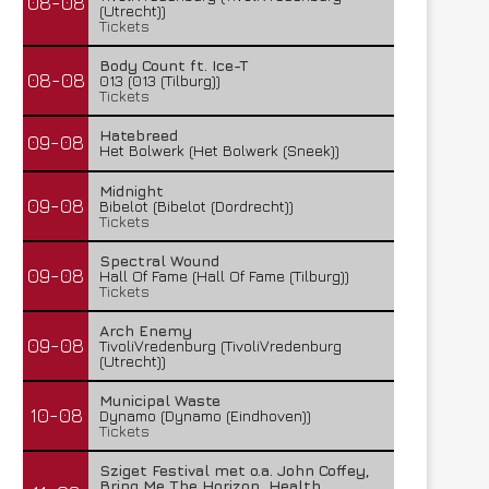
08-08
(Utrecht))
Tickets
Body Count ft. Ice-T
08-08
013 (013 (Tilburg))
Tickets
Hatebreed
09-08
Het Bolwerk (Het Bolwerk (Sneek))
Midnight
09-08
Bibelot (Bibelot (Dordrecht))
Tickets
Spectral Wound
09-08
Hall Of Fame (Hall Of Fame (Tilburg))
Tickets
Arch Enemy
09-08
TivoliVredenburg (TivoliVredenburg
(Utrecht))
Municipal Waste
10-08
Dynamo (Dynamo (Eindhoven))
Tickets
Sziget Festival met o.a. John Coffey,
Bring Me The Horizon, Health