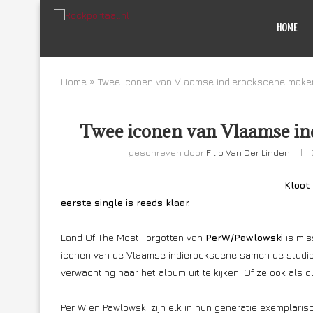
HOME
Home
»
Twee iconen van Vlaamse indierockscene mak
Twee iconen van Vlaamse i
geschreven door
Filip Van Der Linden
Kloot
eerste single is reeds klaar.
Land Of The Most Forgotten van
PerW/Pawlowski
is mis
iconen van de Vlaamse indierockscene samen de studio 
verwachting naar het album uit te kijken. Of ze ook als du
Per W en Pawlowski zijn elk in hun generatie exemplaris