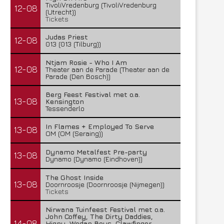
TivoliVredenburg (TivoliVredenburg
12-08
(Utrecht))
Tickets
Judas Priest
12-08
013 (013 (Tilburg))
Ntjam Rosie - Who I Am
FleXanT – Bloody Photographer
MagnaCult stopt
12-08
Theater aan de Parade (Theater aan de
Parade (Den Bosch))
19 juni 2026
13 juni 2026
Berg Feest Festival met o.a.
13-08
Kensington
Tessenderlo
In Flames + Employed To Serve
13-08
OM (OM (Seraing))
Dynamo Metalfest Pre-party
13-08
Dynamo (Dynamo (Eindhoven))
The Ghost Inside
13-08
Doornroosje (Doornroosje (Nijmegen))
Tickets
Nirwana Tuinfeest Festival met o.a.
John Coffey, The Dirty Daddies,
14-08
Hiqpy, Wodan Boys, Clawfinger