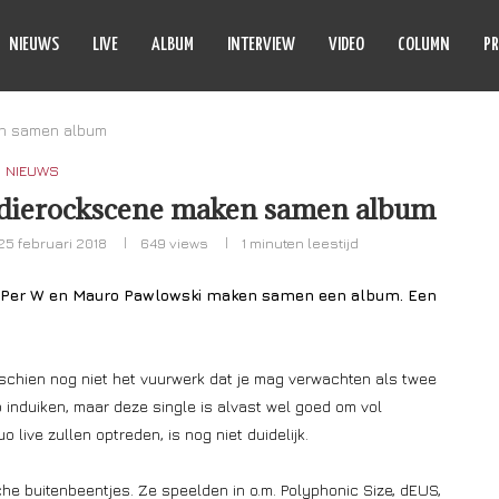
NIEUWS
LIVE
ALBUM
INTERVIEW
VIDEO
COLUMN
PR
en samen album
NIEUWS
ndierockscene maken samen album
25 februari 2018
649
views
1 minuten leestijd
 Per W en Mauro Pawlowski maken samen een album. Een
schien nog niet het vuurwerk dat je mag verwachten als twee
induiken, maar deze single is alvast wel goed om vol
o live zullen optreden, is nog niet duidelijk.
che buitenbeentjes. Ze speelden in o.m. Polyphonic Size, dEUS,