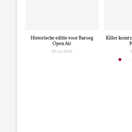
Historische editie voor Baroeg
Killer komt 
Open Air
N
30 juli 2026
2