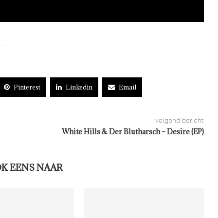
Pinterest
Linkedin
Email
volgend bericht
White Hills & Der Blutharsch – Desire (EP)
OK EENS NAAR