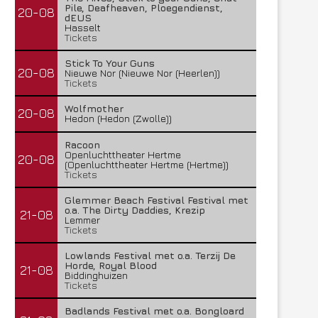
Pile, Deafheaven, Ploegendienst,
20-08
dEUS
Hasselt
Tickets
Stick To Your Guns
20-08
Nieuwe Nor (Nieuwe Nor (Heerlen))
Tickets
Wolfmother
20-08
Hedon (Hedon (Zwolle))
Racoon
Openluchttheater Hertme
20-08
(Openluchttheater Hertme (Hertme))
Tickets
Glemmer Beach Festival Festival met
o.a. The Dirty Daddies, Krezip
21-08
Lemmer
Tickets
Lowlands Festival met o.a. Terzij De
Horde, Royal Blood
21-08
Biddinghuizen
Tickets
Badlands Festival met o.a. Bongloard