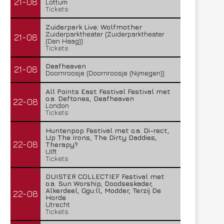
21-08
Lottum
Tickets
Zuiderpark Live: Wolfmother
Zuiderparktheater (Zuiderparktheater
21-08
(Den Haag))
Tickets
Deafheaven
21-08
Doornroosje (Doornroosje (Nijmegen))
All Points East Festival Festival met
o.a. Deftones, Deafheaven
22-08
London
Tickets
Huntenpop Festival met o.a. Di-rect,
Up The Irons, The Dirty Daddies,
22-08
Therapy?
Ulft
Tickets
DUISTER COLLECTIEF Festival met
o.a. Sun Worship, Doodseskader,
Alkerdeel, Ggu:ll, Modder, Terzij De
22-08
Horde
Utrecht
Tickets