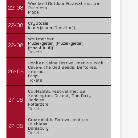
Waailand Outdoor Festival met o.a.
22-08
Ruthless
Made
Cryptosis
22-08
Iduna (Iduna (Drachten))
Wolfmother
Muziekgieterij (Muziekgieterij
22-08
(Maastricht))
Tickets
Rock en Seine Festival met o.a. Nick
Cave & the Bad Seeds, Deftones,
26-08
Interpol
Parijs
Tickets
CuliNESSE Festival met o.a.
Kensington, Di-rect, The Dirty
27-08
Daddies
Rotterdam
Tickets
Creamfields Festival met o.a.
Faithless
27-08
Daresbury
Tickets