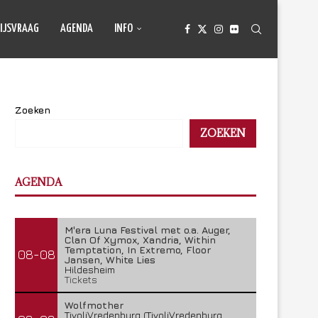
IJSVRAAG
AGENDA
INFO
Zoeken
ZOEKEN
AGENDA
M'era Luna Festival met o.a. Auger,
Clan Of Xymox, Xandria, Within
Temptation, In Extremo, Floor
08-08
Jansen, White Lies
Hildesheim
Tickets
Wolfmother
TivoliVredenburg (TivoliVredenburg