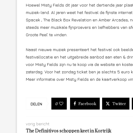
Hoewel Misty Fields dit jaar voor het dertiende jaar pl
muziek-land. Al jaren weet het festival de fijnste intern
Spacek , The Black Box Revelation en Amber Arcades, na
steeds meer muzikale fijnproevers en liefhebbers van sf
Groote Peel’ te vinden.
Naast nieuwe muziek presenteert het festival ook beelde
festivallocatie en het uitgebreide aanbod aan eten & d
voor Misty Fields zijn nu te koop via de website en koste
zaterdag. Voor het zondag ticket ben je slechts 5 euro kw
Meer informatie over Misty Fields en de kaartverkoop vind
Facebook
Twitter
0
DELEN
vorig bericht
The Definitivos schoppen keet in Kortrijk