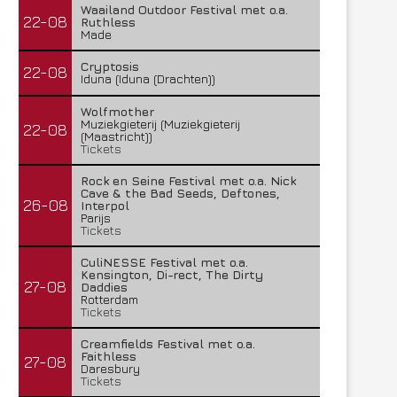
Waailand Outdoor Festival met o.a.
22-08
Ruthless
Made
Cryptosis
22-08
Iduna (Iduna (Drachten))
Wolfmother
Muziekgieterij (Muziekgieterij
22-08
(Maastricht))
Tickets
Rock en Seine Festival met o.a. Nick
Cave & the Bad Seeds, Deftones,
26-08
Interpol
Parijs
Tickets
CuliNESSE Festival met o.a.
Kensington, Di-rect, The Dirty
27-08
Daddies
Rotterdam
Tickets
Creamfields Festival met o.a.
Faithless
27-08
Daresbury
Tickets