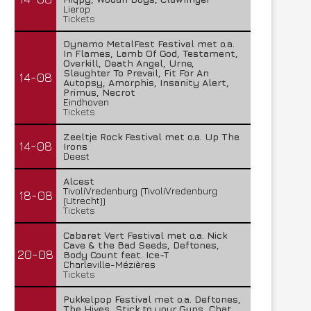
Lierop
Tickets
Dynamo MetalFest Festival met o.a.
In Flames, Lamb Of God, Testament,
Overkill, Death Angel, Urne,
Slaughter To Prevail, Fit For An
14-08
Autopsy, Amorphis, Insanity Alert,
Primus, Necrot
Eindhoven
Tickets
Zeeltje Rock Festival met o.a. Up The
14-08
Irons
Deest
Alcest
TivoliVredenburg (TivoliVredenburg
18-08
(Utrecht))
Tickets
Cabaret Vert Festival met o.a. Nick
Cave & the Bad Seeds, Deftones,
20-08
Body Count feat. Ice-T
Charleville-Mézières
Tickets
Pukkelpop Festival met o.a. Deftones,
The Hives, Stick to your Guns, Chat