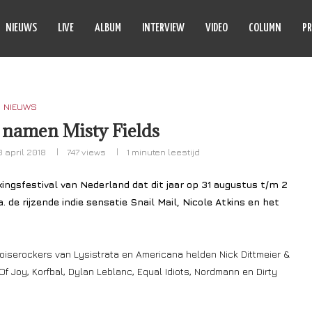
NIEUWS
LIVE
ALBUM
INTERVIEW
VIDEO
COLUMN
PR
NIEUWS
 namen Misty Fields
3 april 2018
747
views
1 minuten leestijd
kingsfestival van Nederland dat dit jaar op 31 augustus t/m 2
e rijzende indie sensatie Snail Mail, Nicole Atkins en het
noiserockers van Lysistrata en Americana helden Nick Dittmeier &
f Joy, Korfbal, Dylan Leblanc, Equal Idiots, Nordmann en Dirty