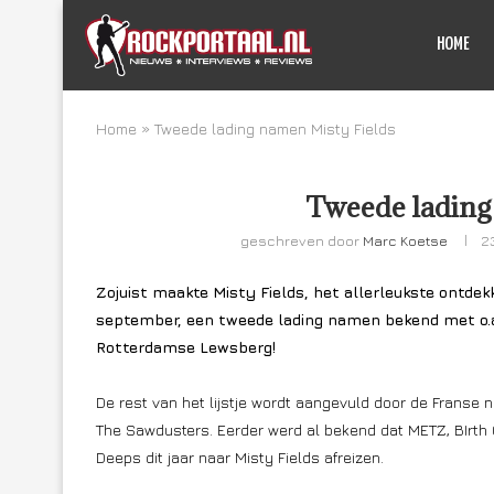
HOME
Home
»
Tweede lading namen Misty Fields
Tweede lading
geschreven door
Marc Koetse
2
Zojuist maakte Misty Fields, het allerleukste ontdek
september, een tweede lading namen bekend met o.a. d
Rotterdamse Lewsberg!
De rest van het lijstje wordt aangevuld door de Franse 
The Sawdusters. Eerder werd al bekend dat METZ, BIrth O
Deeps dit jaar naar Misty Fields afreizen.