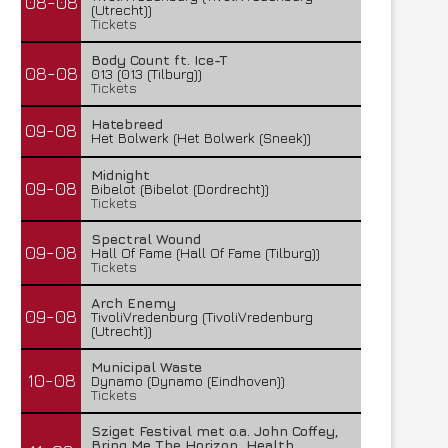
08-08
(Utrecht))
Tickets
Body Count ft. Ice-T
08-08
013 (013 (Tilburg))
Tickets
Hatebreed
09-08
Het Bolwerk (Het Bolwerk (Sneek))
Midnight
09-08
Bibelot (Bibelot (Dordrecht))
Tickets
Spectral Wound
09-08
Hall Of Fame (Hall Of Fame (Tilburg))
Tickets
Arch Enemy
09-08
TivoliVredenburg (TivoliVredenburg
(Utrecht))
Municipal Waste
10-08
Dynamo (Dynamo (Eindhoven))
Tickets
Sziget Festival met o.a. John Coffey,
Bring Me The Horizon, Health