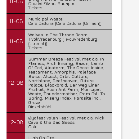
11-08
Óbudai Eiland, Budapest
Tickets
Municipal Waste
11-08
Cafe Calluna (Cafe Calluna (Ommen))
Wolves In The Throne Room
TivoliVredenburg (TivoliVredenburg
11-08
(Utrecht))
Tickets
Summer Breeze Festival met o.a. In
Flames, Arch Enemy, Saxon, Lamb
Of God, Alestorm, The Ghost Inside,
Testament, Amorphis, Paleface
Swiss, Alcest, Orbit Culture,
Northlane, Deafheaven, Future
12-08
Palace, Blackbraid, Der Weg Einer
Freiheit, Alien Ant Farm, Municipal
FleXanT – Bloody Photographer
MagnaCult stopt
Waste, Thundermother, From Fall To
Spring, Misery Index, Parasite inc.,
19 juni 2026
13 juni 2026
Groza
Dinkelsbühl
Øyafestivalen Festival met o.a. Nick
12-08
Cave & the Bad Seeds
Oslo
High On Fire