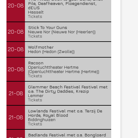
Pile, Deafheaven, Ploegendienst,
20-08
dEUS
Hasselt
Tickets
Stick To Your Guns
20-08
Nieuwe Nor (Nieuwe Nor (Heerlen))
Tickets
Wolfmother
20-08
Hedon (Hedon (Zwolle))
Racoon
Openluchttheater Hertme
20-08
(Openluchttheater Hertme (Hertme))
Tickets
Glemmer Beach Festival Festival met
o.a. The Dirty Daddies, Krezip
21-08
Lemmer
Tickets
Lowlands Festival met o.a. Terzij De
Horde, Royal Blood
21-08
Biddinghuizen
Tickets
Badlands Festival met o.a. Bongloard