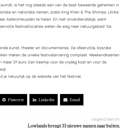
aatsvindt, is het nog steeds een van de best bewaarde geheimen in
ationale en nationale namen, zoals King Khan & The Shrines, Ulrika
ar Asten/Heusden te halen. En niet onverdienstelijk, want
eervolle festivallocaties weten de weg naar natuurgebied ‘De
nde kunst, theater en documentaires. De sfeervolle, bosrijke
rinken maken de unieke festivalervaring compleet. Weekendkaarten
n maar 37 euro. Een kaartje voor de vrijdag kost en voor de
ijt.
 je natuurlijk op de website van het festival.
Pinterest
Linkedin
Email
volgend bericht
Lowlands brengt 33 nieuwe namen naar buiten.