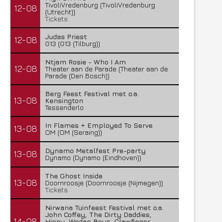
TivoliVredenburg (TivoliVredenburg
12-08
(Utrecht))
Tickets
Judas Priest
12-08
013 (013 (Tilburg))
Ntjam Rosie - Who I Am
12-08
Theater aan de Parade (Theater aan de
Parade (Den Bosch))
Berg Feest Festival met o.a.
13-08
Kensington
Tessenderlo
In Flames + Employed To Serve
13-08
OM (OM (Seraing))
Dynamo Metalfest Pre-party
13-08
Dynamo (Dynamo (Eindhoven))
The Ghost Inside
13-08
Doornroosje (Doornroosje (Nijmegen))
Tickets
Nirwana Tuinfeest Festival met o.a.
John Coffey, The Dirty Daddies,
14-08
Hiqpy, Wodan Boys, Clawfinger