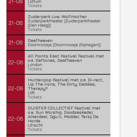
21-08
Lottum
Tickets
Zuiderpark Live: Wolfmother
Zuiderparktheater (Zuiderparktheater
21-08
(Den Haag))
Tickets
Deafheaven
21-08
Doornroosje (Doornroosje (Nijmegen))
All Points East Festival Festival met
o.a. Deftones, Deafheaven
22-08
London
Tickets
Huntenpop Festival met o.a. Di-rect,
Up The Irons, The Dirty Daddies,
22-08
Therapy?
Ulft
Tickets
DUISTER COLLECTIEF Festival met
o.a. Sun Worship, Doodseskader,
Alkerdeel, Ggu:ll, Modder, Terzij De
22-08
Horde
Utrecht
Tickets