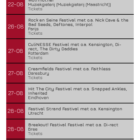
22-08
Muziekgieterij (Muziekgieterij (Maastricht))
Tickets
Rock en Seine Festival met o.a. Nick Cave & the
Bad Seeds, Deftones, Interpol
26-08
Parijs
Tickets
CuliNESSE Festival met o.a. Kensington, Di-
rect, The Dirty Daddies
27-08
Rotterdam
Tickets
Creamfields Festival met o.a. Faithless
27-08
Daresbury
Tickets
Hit The City Festival met o.a. Snapped Ankles,
27-08
Inherited
Eindhoven
Festival Strand Festival met o.a. Kensington
28-08
Utrecht
Breekout! Festival Festival met o.a. Di-rect
28-08
Bree
Tickets