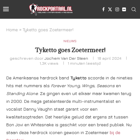
Home
»
Tyketto goes Zoetermeer!
NIEUWS
Tyketto goes Zoetermeer!
geschreven door
Jochem Van Der Steen
18 april 2024
1,3K
views
1 minuten leestijd
De Amerikaanse hardrock band
Tyketto
scoorde in de nineties
hits met nummers als
Forever Young
,
Wings
,
Seasons
en
Standing Alone
. Ze gingen even uit elkaar maar kwamen terug
in 2000. De mega getalenteerde multi-instrumentalist en
vocalist Danny Vaughn staat garant voor een
kwaliteitsoptreden. Dat heerlijke geluid dat ergens zit tussen
Bon Jovi en Whitesnake is geschikt voor een breed publiek. Nu
staan deze hardrock iconen gewoon in Zoetermeer
bij de