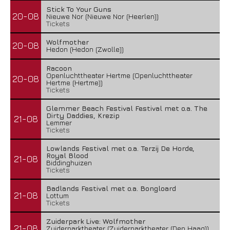
Stick To Your Guns
20-08
Nieuwe Nor (Nieuwe Nor (Heerlen))
Tickets
Wolfmother
20-08
Hedon (Hedon (Zwolle))
Racoon
Openluchttheater Hertme (Openluchttheater
20-08
Hertme (Hertme))
Tickets
Glemmer Beach Festival Festival met o.a. The
Dirty Daddies, Krezip
21-08
Lemmer
Tickets
Lowlands Festival met o.a. Terzij De Horde,
Royal Blood
21-08
Biddinghuizen
Tickets
Badlands Festival met o.a. Bongloard
21-08
Lottum
Tickets
Zuiderpark Live: Wolfmother
21-08
Zuiderparktheater (Zuiderparktheater (Den Haag))