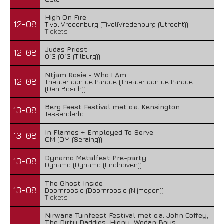
High On Fire
12-08
TivoliVredenburg (TivoliVredenburg (Utrecht))
Tickets
Judas Priest
12-08
013 (013 (Tilburg))
Ntjam Rosie - Who I Am
12-08
Theater aan de Parade (Theater aan de Parade
(Den Bosch))
Berg Feest Festival met o.a. Kensington
13-08
Tessenderlo
In Flames + Employed To Serve
13-08
OM (OM (Seraing))
Dynamo Metalfest Pre-party
13-08
Dynamo (Dynamo (Eindhoven))
The Ghost Inside
13-08
Doornroosje (Doornroosje (Nijmegen))
Tickets
Nirwana Tuinfeest Festival met o.a. John Coffey,
The Dirty Daddies, Hiqpy, Wodan Boys,