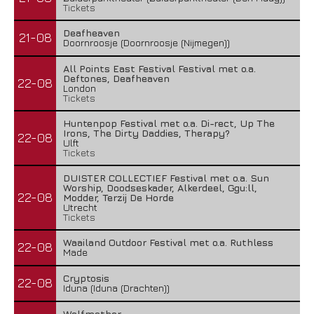
Tickets
Deafheaven
21-08
Doornroosje (Doornroosje (Nijmegen))
All Points East Festival Festival met o.a.
Deftones, Deafheaven
22-08
London
Tickets
Huntenpop Festival met o.a. Di-rect, Up The
Irons, The Dirty Daddies, Therapy?
22-08
Ulft
Tickets
DUISTER COLLECTIEF Festival met o.a. Sun
Worship, Doodseskader, Alkerdeel, Ggu:ll,
22-08
Modder, Terzij De Horde
Utrecht
Tickets
Waailand Outdoor Festival met o.a. Ruthless
22-08
Made
Cryptosis
22-08
Iduna (Iduna (Drachten))
Wolfmother