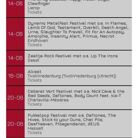
14-08
Clawfinger
Lierop
Tickets
Dynamo MetalFest Festival met o.a. In Flames,
Lamb Of God, Testament, Overkill, Death Angel,
Urne, Slaughter To Prevail, Fit For An Autopsy,
14-08
Amorphis, Insanity Alert, Primus, Necrot
Eindhoven
Tickets
Zeeltje Rock Festival met o.a. Up The Irons
14-08
Deest
Alcest
18-08
TivoliVredenburg (TivoliVredenburg (Utrecht))
Tickets
Cabaret Vert Festival met o.a. Nick Cave & the
Bad Seeds, Deftones, Body Count feat. Ice-T
20-08
Charleville-Mézières
Tickets
Pukkelpop Festival met o.a. Deftones, The
Hives, Stick to your Guns, Chat Pile,
20-08
Deafheaven, Ploegendienst, dEUS
Hasselt
Tickets