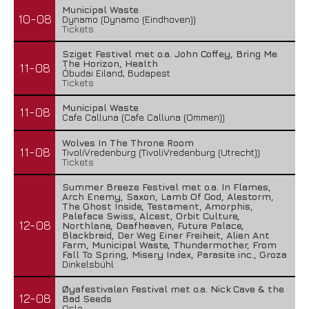
Municipal Waste
10-08
Dynamo (Dynamo (Eindhoven))
Tickets
Sziget Festival met o.a. John Coffey, Bring Me
The Horizon, Health
11-08
Óbudai Eiland, Budapest
Tickets
Municipal Waste
11-08
Cafe Calluna (Cafe Calluna (Ommen))
Wolves In The Throne Room
11-08
TivoliVredenburg (TivoliVredenburg (Utrecht))
Tickets
Summer Breeze Festival met o.a. In Flames,
Arch Enemy, Saxon, Lamb Of God, Alestorm,
The Ghost Inside, Testament, Amorphis,
Paleface Swiss, Alcest, Orbit Culture,
12-08
Northlane, Deafheaven, Future Palace,
Blackbraid, Der Weg Einer Freiheit, Alien Ant
Farm, Municipal Waste, Thundermother, From
Fall To Spring, Misery Index, Parasite inc., Groza
Dinkelsbühl
Øyafestivalen Festival met o.a. Nick Cave & the
12-08
Bad Seeds
Oslo