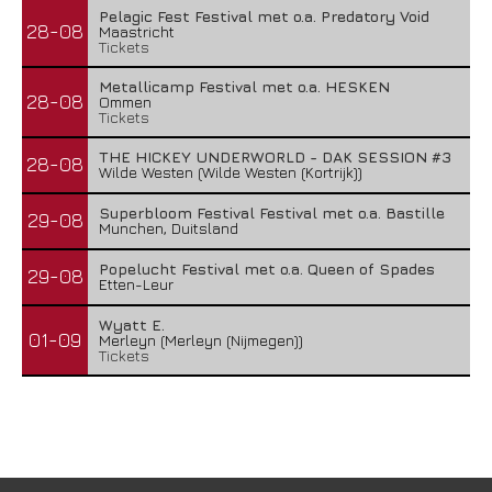
Pelagic Fest Festival met o.a. Predatory Void
28-08
Maastricht
Tickets
Metallicamp Festival met o.a. HESKEN
28-08
Ommen
Tickets
THE HICKEY UNDERWORLD - DAK SESSION #3
28-08
Wilde Westen (Wilde Westen (Kortrijk))
Superbloom Festival Festival met o.a. Bastille
29-08
Munchen, Duitsland
Popelucht Festival met o.a. Queen of Spades
29-08
Etten-Leur
Wyatt E.
01-09
Merleyn (Merleyn (Nijmegen))
Tickets