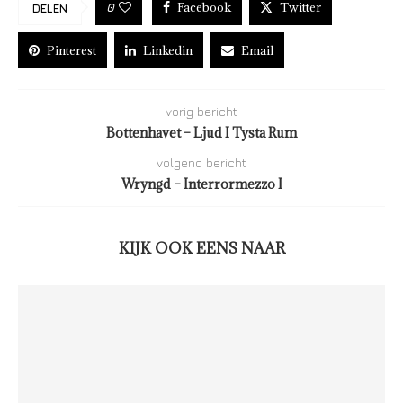
Facebook
Twitter
0
DELEN
Pinterest
Linkedin
Email
vorig bericht
Bottenhavet – Ljud I Tysta Rum
volgend bericht
Wryngd – Interrormezzo I
KIJK OOK EENS NAAR