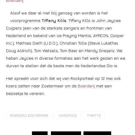
Boerderij
.
Alsof we daar al niet blij genoeg van worden is het
voorprogramma
Tiffany Kills
. Tiffany Kills is John Jaycee
Cuijpers (een van de sterkste zangers en frontman van
Nederland en bekend van oa Praying Mantis, AYREON, Cooper
Inc.), Mathias Dieth (U.D.O.), Christian Tolle (Steve Lukather,
Doug Aldrich), Tom Wetzels, Tom Baer en Mendy Sneijers. We
heben Jaycee in diverse formaties aan het werk gezien en we
durven te stellen dat de beste man de Nederlandse Dio is.
Het spreekt voor zich dat wij van Rockportaal op 12 mei ook
koers zetten naar Zoetermeer om de
Boerderij
met een
bezoekje te vereren.
BOERDERIJ ZOETERMEER
HARDROCK
TYKETTO