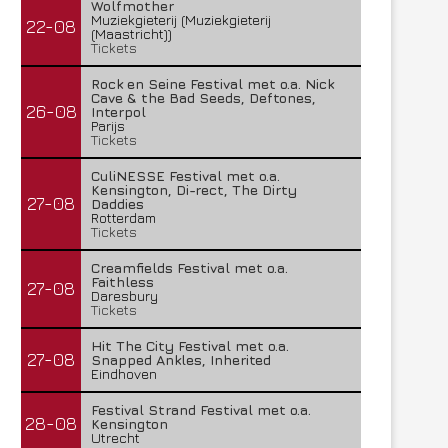
Wolfmother
Muziekgieterij (Muziekgieterij
22-08
(Maastricht))
Tickets
Rock en Seine Festival met o.a. Nick
Cave & the Bad Seeds, Deftones,
26-08
Interpol
Parijs
Tickets
CuliNESSE Festival met o.a.
Kensington, Di-rect, The Dirty
27-08
Daddies
Rotterdam
Tickets
Creamfields Festival met o.a.
Faithless
27-08
Daresbury
Tickets
Hit The City Festival met o.a.
27-08
Snapped Ankles, Inherited
Eindhoven
Festival Strand Festival met o.a.
28-08
Kensington
Utrecht