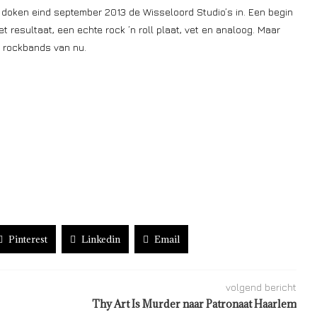
s doken eind september 2013 de Wisseloord Studio’s in. Een begin
 resultaat, een echte rock ’n roll plaat, vet en analoog. Maar
te rockbands van nu.
Pinterest
Linkedin
Email
volgend bericht
Thy Art Is Murder naar Patronaat Haarlem