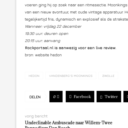
voeren ging hij op zoek naar een ritmesectie. Moonking
van een nieuw avontuur, met oude vintage apparatuur. Het
tegelijkertijd fris, dynamisch en explosief als de straks
Wanneer: vrijdag 22 december
19:30 uur: deuren open
20:15 uur: aanvang
Rockportaal.nl is aanwezig voor een live review.
bron: website hedon
HEDON
VANDENBERG'S MOONKINGS
ZWOLLE
Facebook
Twitter
0
DELEN
vorig bericht
Undeclinable Ambuscade naar Willem-Twee