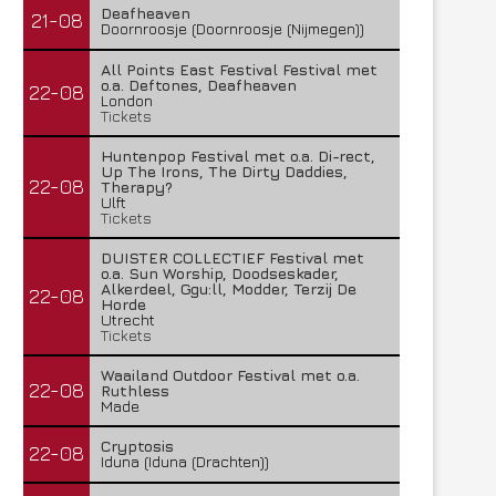
Deafheaven
21-08
Doornroosje (Doornroosje (Nijmegen))
All Points East Festival Festival met
o.a. Deftones, Deafheaven
22-08
London
Tickets
Huntenpop Festival met o.a. Di-rect,
Up The Irons, The Dirty Daddies,
22-08
Therapy?
Ulft
Tickets
DUISTER COLLECTIEF Festival met
o.a. Sun Worship, Doodseskader,
Alkerdeel, Ggu:ll, Modder, Terzij De
22-08
Horde
Utrecht
Tickets
Waailand Outdoor Festival met o.a.
22-08
Ruthless
Made
Cryptosis
22-08
Iduna (Iduna (Drachten))