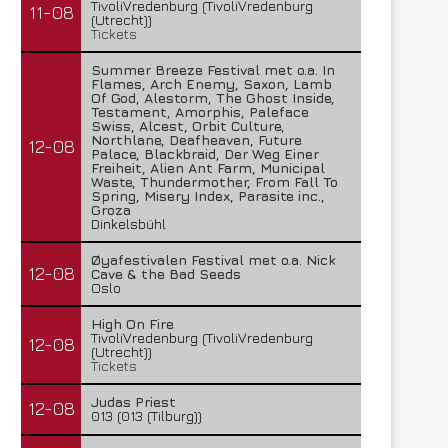
TivoliVredenburg (TivoliVredenburg
11-08
(Utrecht))
Tickets
Summer Breeze Festival met o.a. In
Flames, Arch Enemy, Saxon, Lamb
Of God, Alestorm, The Ghost Inside,
Testament, Amorphis, Paleface
Swiss, Alcest, Orbit Culture,
Northlane, Deafheaven, Future
12-08
Palace, Blackbraid, Der Weg Einer
Freiheit, Alien Ant Farm, Municipal
Waste, Thundermother, From Fall To
Spring, Misery Index, Parasite inc.,
Groza
Dinkelsbühl
Øyafestivalen Festival met o.a. Nick
12-08
Cave & the Bad Seeds
Oslo
High On Fire
TivoliVredenburg (TivoliVredenburg
12-08
(Utrecht))
Tickets
Judas Priest
12-08
013 (013 (Tilburg))