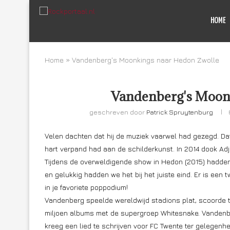
HOME
Home
»
Vandenberg's Moonkings naar Hedon Zwolle
Vandenberg's Moon
geschreven door
Patrick Spruytenburg
Velen dachten dat hij de muziek vaarwel had gezegd. Dat h
hart verpand had aan de schilderkunst. In 2014 dook A
Tijdens de overweldigende show in Hedon (2015) hadden w
en gelukkig hadden we het bij het juiste eind. Er is een
in je favoriete poppodium!
Vandenberg speelde wereldwijd stadions plat, scoorde 
miljoen albums met de supergroep Whitesnake. Vandenbe
kreeg een lied te schrijven voor FC Twente ter gelegen