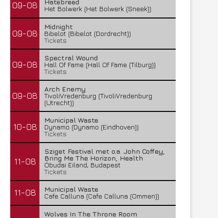
Hatebreed
09-08
Het Bolwerk (Het Bolwerk (Sneek))
Midnight
09-08
Bibelot (Bibelot (Dordrecht))
Tickets
Spectral Wound
09-08
Hall Of Fame (Hall Of Fame (Tilburg))
Tickets
Arch Enemy
09-08
TivoliVredenburg (TivoliVredenburg
(Utrecht))
Municipal Waste
10-08
Dynamo (Dynamo (Eindhoven))
Tickets
Sziget Festival met o.a. John Coffey,
Bring Me The Horizon, Health
11-08
Óbudai Eiland, Budapest
Tickets
Municipal Waste
11-08
Cafe Calluna (Cafe Calluna (Ommen))
Wolves In The Throne Room