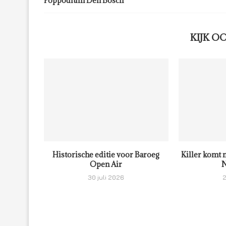
Poppodium Den Bosch
KIJK O
Historische editie voor Baroeg
Killer komt 
Open Air
N
30 juli 2026
2