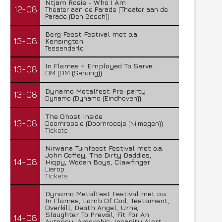
Ntjam Rosie - Who I Am
12-08
Theater aan de Parade (Theater aan de
Parade (Den Bosch))
Berg Feest Festival met o.a.
13-08
Kensington
Tessenderlo
In Flames + Employed To Serve
13-08
OM (OM (Seraing))
Dynamo Metalfest Pre-party
13-08
Dynamo (Dynamo (Eindhoven))
The Ghost Inside
13-08
Doornroosje (Doornroosje (Nijmegen))
Tickets
Nirwana Tuinfeest Festival met o.a.
John Coffey, The Dirty Daddies,
14-08
Hiqpy, Wodan Boys, Clawfinger
Lierop
Tickets
Dynamo MetalFest Festival met o.a.
In Flames, Lamb Of God, Testament,
Overkill, Death Angel, Urne,
Slaughter To Prevail, Fit For An
14-08
Autopsy, Amorphis, Insanity Alert,