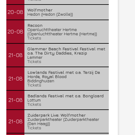
Wolfmother
20-08
Hedon (Hedon (Zwolle))
Racoon
Openluchttheater Hertme
20-08
(Openluchttheater Hertme (Hertme))
Tickets
Glemmer Beach Festival Festival met
o.a. The Dirty Daddies, Krezip
21-08
Lemmer
Tickets
Lowlands Festival met o.a. Terzij De
Horde, Royal Blood
21-08
Biddinghuizen
Tickets
Badlands Festival met o.a. Bongloard
21-08
Lottum
Tickets
Zuiderpark Live: Wolfmother
Zuiderparktheater (Zuiderparktheater
21-08
(Den Haag))
Tickets