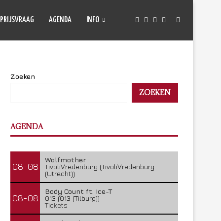
PRIJSVRAAG
AGENDA
INFO
Zoeken
ZOEKEN
AGENDA
Wolfmother
08-08
TivoliVredenburg (TivoliVredenburg
(Utrecht))
Body Count ft. Ice-T
08-08
013 (013 (Tilburg))
Tickets