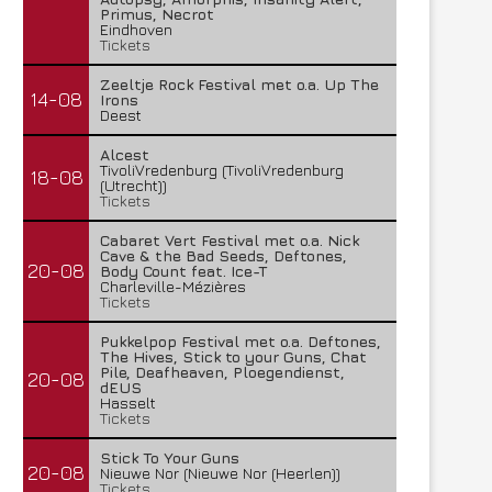
Primus, Necrot
Eindhoven
Tickets
Zeeltje Rock Festival met o.a. Up The
14-08
Irons
Deest
Alcest
TivoliVredenburg (TivoliVredenburg
18-08
(Utrecht))
Tickets
Cabaret Vert Festival met o.a. Nick
Cave & the Bad Seeds, Deftones,
20-08
Body Count feat. Ice-T
Charleville-Mézières
Tickets
Pukkelpop Festival met o.a. Deftones,
The Hives, Stick to your Guns, Chat
Pile, Deafheaven, Ploegendienst,
20-08
dEUS
Hasselt
Tickets
Stick To Your Guns
20-08
Nieuwe Nor (Nieuwe Nor (Heerlen))
Tickets