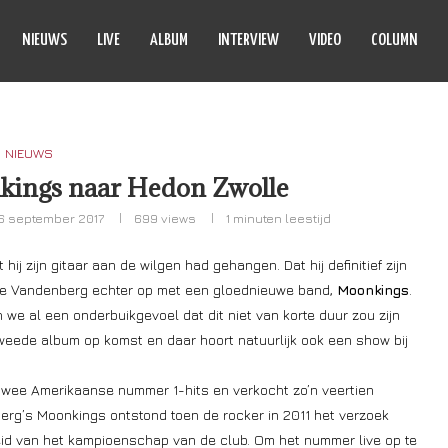
NIEUWS
LIVE
ALBUM
INTERVIEW
VIDEO
COLUMN
NIEUWS
kings naar Hedon Zwolle
6 september 2017
699
views
1 minuten leestijd
ij zijn gitaar aan de wilgen had gehangen. Dat hij definitief zijn
dje Vandenberg echter op met een gloednieuwe band,
Moonkings
.
e al een onderbuikgevoel dat dit niet van korte duur zou zijn
 tweede album op komst en daar hoort natuurlijk ook een show bij
twee Amerikaanse nummer 1-hits en verkocht zo’n veertien
rg’s Moonkings ontstond toen de rocker in 2011 het verzoek
heid van het kampioenschap van de club. Om het nummer live op te