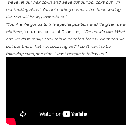
“We’ve let our hair down and we’ve got our bollocks out. I’m
not fucking about. I’m not cutting corners. I’ve been writing
like this will be my last album.”
“You Are We got us to this special position, and it’s given us a
platform,”
continues guitarist Sean Long.
“For us, it’s like, ‘What
can we do to really stick this in people’s faces? What can we
put out there that we’rebuzzing off?’ I don’t want to be
following everyone else; I want people to follow us.”