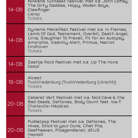
Nirwana Tuinfeest Festival met o.a. John Coffey,
The Dirty Daddies, Hiqpy, Wodan Boys,
14-08
Clawfinger
Lierop
Tickets
Dynamo MetalFest Festival met o.a. In Flames,
Lamb Of God, Testament, Overkill, Death Angel,
Urne, Slaughter To Prevail, Fit For An Autopsy,
14-08
Amorphis, Insanity Alert, Primus, Necrot
Eindhoven
Tickets
Zeeltje Rock Festival met o.a. Up The Irons
14-08
Deest
Alcest
18-08
TivoliVredenburg (TivoliVredenburg (Utrecht))
Tickets
Cabaret Vert Festival met o.a. Nick Cave & the
Bad Seeds, Deftones, Body Count feat. Ice-T
20-08
Charleville-Mézières
Tickets
Pukkelpop Festival met o.a. Deftones, The
Hives, Stick to your Guns, Chat Pile,
20-08
Deafheaven, Ploegendienst, dEUS
Hasselt