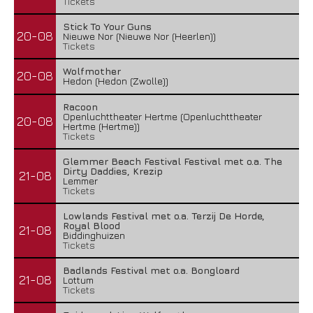
Tickets
Stick To Your Guns
20-08
Nieuwe Nor (Nieuwe Nor (Heerlen))
Tickets
Wolfmother
20-08
Hedon (Hedon (Zwolle))
Racoon
Openluchttheater Hertme (Openluchttheater
20-08
Hertme (Hertme))
Tickets
Glemmer Beach Festival Festival met o.a. The
Dirty Daddies, Krezip
21-08
Lemmer
Tickets
Lowlands Festival met o.a. Terzij De Horde,
Royal Blood
21-08
Biddinghuizen
Tickets
Badlands Festival met o.a. Bongloard
21-08
Lottum
Tickets