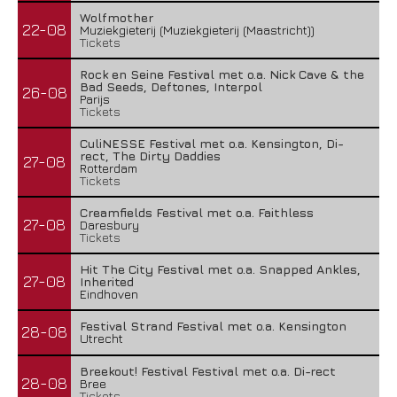
Wolfmother
22-08
Muziekgieterij (Muziekgieterij (Maastricht))
Tickets
Rock en Seine Festival met o.a. Nick Cave & the
Bad Seeds, Deftones, Interpol
26-08
Parijs
Tickets
CuliNESSE Festival met o.a. Kensington, Di-
rect, The Dirty Daddies
27-08
Rotterdam
Tickets
Creamfields Festival met o.a. Faithless
27-08
Daresbury
Tickets
Hit The City Festival met o.a. Snapped Ankles,
27-08
Inherited
Eindhoven
Festival Strand Festival met o.a. Kensington
28-08
Utrecht
Breekout! Festival Festival met o.a. Di-rect
28-08
Bree
Tickets