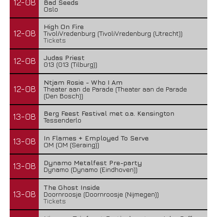
12-08
Bad Seeds
Oslo
High On Fire
12-08
TivoliVredenburg (TivoliVredenburg (Utrecht))
Tickets
Judas Priest
12-08
013 (013 (Tilburg))
Ntjam Rosie - Who I Am
12-08
Theater aan de Parade (Theater aan de Parade
(Den Bosch))
Berg Feest Festival met o.a. Kensington
13-08
Tessenderlo
In Flames + Employed To Serve
13-08
OM (OM (Seraing))
Dynamo Metalfest Pre-party
13-08
Dynamo (Dynamo (Eindhoven))
The Ghost Inside
13-08
Doornroosje (Doornroosje (Nijmegen))
Tickets