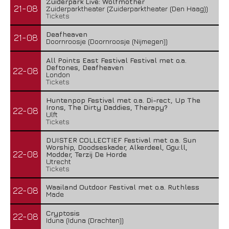
Zuiderpark Live: Wolfmother
21-08
Zuiderparktheater (Zuiderparktheater (Den Haag))
Tickets
Deafheaven
21-08
Doornroosje (Doornroosje (Nijmegen))
All Points East Festival Festival met o.a.
Deftones, Deafheaven
22-08
London
Tickets
Huntenpop Festival met o.a. Di-rect, Up The
Irons, The Dirty Daddies, Therapy?
22-08
Ulft
Tickets
DUISTER COLLECTIEF Festival met o.a. Sun
Worship, Doodseskader, Alkerdeel, Ggu:ll,
22-08
Modder, Terzij De Horde
Utrecht
Tickets
Waailand Outdoor Festival met o.a. Ruthless
22-08
Made
Cryptosis
22-08
Iduna (Iduna (Drachten))