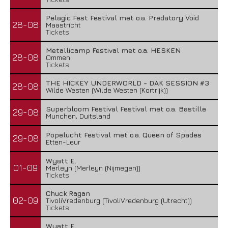
Pelagic Fest Festival met o.a. Predatory Void
28-08
Maastricht
Tickets
Metallicamp Festival met o.a. HESKEN
28-08
Ommen
Tickets
THE HICKEY UNDERWORLD - DAK SESSION #3
28-08
Wilde Westen (Wilde Westen (Kortrijk))
Superbloom Festival Festival met o.a. Bastille
29-08
Munchen, Duitsland
Popelucht Festival met o.a. Queen of Spades
29-08
Etten-Leur
Wyatt E.
01-09
Merleyn (Merleyn (Nijmegen))
Tickets
Chuck Ragan
02-09
TivoliVredenburg (TivoliVredenburg (Utrecht))
Tickets
Wyatt E.