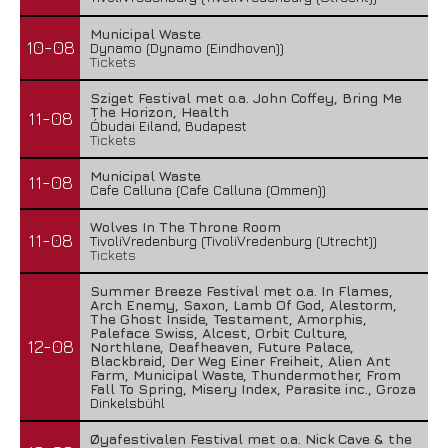
Municipal Waste
10-08
Dynamo (Dynamo (Eindhoven))
Tickets
Sziget Festival met o.a. John Coffey, Bring Me
The Horizon, Health
11-08
Óbudai Eiland, Budapest
Tickets
Municipal Waste
11-08
Cafe Calluna (Cafe Calluna (Ommen))
Wolves In The Throne Room
11-08
TivoliVredenburg (TivoliVredenburg (Utrecht))
Tickets
Summer Breeze Festival met o.a. In Flames,
Arch Enemy, Saxon, Lamb Of God, Alestorm,
The Ghost Inside, Testament, Amorphis,
Paleface Swiss, Alcest, Orbit Culture,
12-08
Northlane, Deafheaven, Future Palace,
Blackbraid, Der Weg Einer Freiheit, Alien Ant
Farm, Municipal Waste, Thundermother, From
Fall To Spring, Misery Index, Parasite inc., Groza
Dinkelsbühl
Øyafestivalen Festival met o.a. Nick Cave & the