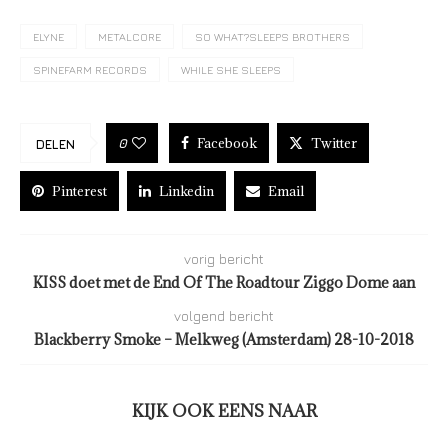
ELYNE
METALCORE
SO WHAT?SLEEPS BROTHERS
SPINEFARM RECORDS
WHILE SHE SLEEPS
Facebook
Twitter
0
DELEN
Pinterest
Linkedin
Email
vorig bericht
KISS doet met de End Of The Roadtour Ziggo Dome aan
volgend bericht
Blackberry Smoke – Melkweg (Amsterdam) 28-10-2018
KIJK OOK EENS NAAR