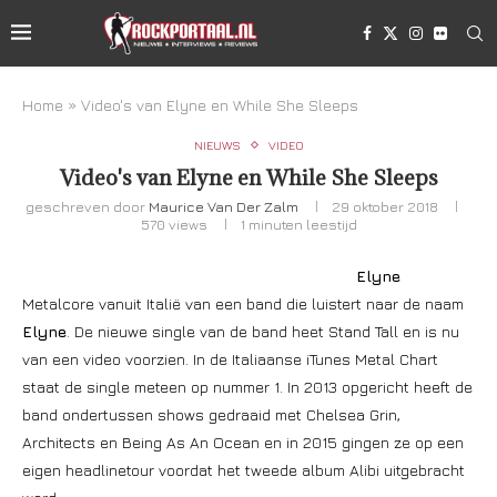
Home
»
Video's van Elyne en While She Sleeps
NIEUWS
VIDEO
Video's van Elyne en While She Sleeps
geschreven door
Maurice Van Der Zalm
29 oktober 2018
570
views
1 minuten leestijd
Elyne
Metalcore vanuit Italië van een band die luistert naar de naam
Elyne
. De nieuwe single van de band heet Stand Tall en is nu
van een video voorzien. In de Italiaanse iTunes Metal Chart
staat de single meteen op nummer 1. In 2013 opgericht heeft de
band ondertussen shows gedraaid met Chelsea Grin,
Architects en Being As An Ocean en in 2015 gingen ze op een
eigen headlinetour voordat het tweede album Alibi uitgebracht