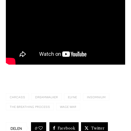
CARCASS
DREAMWALKER
ELYNE
INSOMNIUM
THE BREATHING PROCESS
WAGE WAR
Facebook
Twitter
0
DELEN