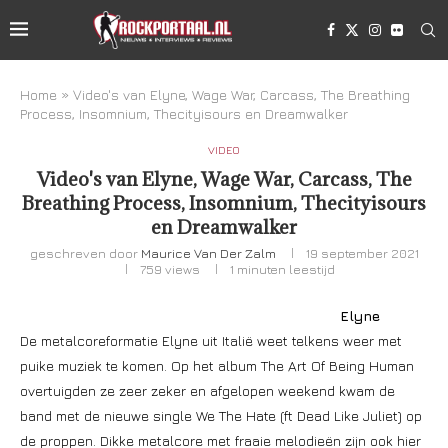
Home
»
Video's van Elyne, Wage War, Carcass, The Breathing
Process, Insomnium, Thecityisours en Dreamwalker
VIDEO
Video's van Elyne, Wage War, Carcass, The
Breathing Process, Insomnium, Thecityisours
en Dreamwalker
geschreven door
Maurice Van Der Zalm
19 september 2021
759
views
1 minuten leestijd
Elyne
De metalcoreformatie Elyne uit Italië weet telkens weer met
puike muziek te komen. Op het album The Art Of Being Human
overtuigden ze zeer zeker en afgelopen weekend kwam de
band met de nieuwe single We The Hate (ft Dead Like Juliet) op
de proppen. Dikke metalcore met fraaie melodieën zijn ook hier