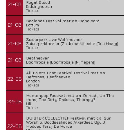
Royal Blood
21-08
Biddinghuizen
Tickets
Badlands Festival met o.a. Bongloard
21-08
Lottum
Tickets
Zuiderpark Live: Wolfmother
21-08
Zuiderparktheater (Zuiderparktheater (Den Haag))
Tickets
Deafheaven
21-08
Doornroosje (Doornroosje (Nijmegen))
All Points East Festival Festival met o.a.
Deftones, Deafheaven
22-08
London
Tickets
Huntenpop Festival met o.a. Di-rect, Up The
Irons, The Dirty Daddies, Therapy?
22-08
Ulft
Tickets
DUISTER COLLECTIEF Festival met o.a. Sun
Worship, Doodseskader, Alkerdeel, Ggu:ll,
22-08
Modder, Terzij De Horde