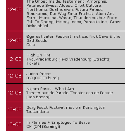
The Ghost Inside, Testament, Amorphis,
Paleface Swiss, Alcest, Orbit Culture,
12-08
Northlane, Deafheaven, Future Palace,
Blackbraid, Der Weg Einer Freiheit, Alien Ant
Farm, Municipal Waste, Thundermother, From
Fall To Spring, Misery Index, Parasite inc., Groza
Dinkelsbühl
Øyafestivalen Festival met o.a. Nick Cave & the
12-08
Bad Seeds
Oslo
High On Fire
12-08
TivoliVredenburg (TivoliVredenburg (Utrecht))
Tickets
Judas Priest
12-08
013 (013 (Tilburg))
Ntjam Rosie - Who I Am
12-08
Theater aan de Parade (Theater aan de Parade
(Den Bosch))
Berg Feest Festival met o.a. Kensington
13-08
Tessenderlo
In Flames + Employed To Serve
13-08
OM (OM (Seraing))