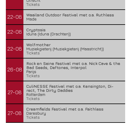
Utrecht
Tickets
Waailand Outdoor Festival met o.a. Ruthless
22-08
Made
Cryptosis
22-08
Iduna (Iduna (Drachten))
Wolfmother
22-08
Muziekgieterij (Muziekgieterij (Maastricht))
Tickets
Rock en Seine Festival met o.a. Nick Cave & the
Bad Seeds, Deftones, Interpol
26-08
Parijs
Tickets
CuliNESSE Festival met o.a. Kensington, Di-
rect, The Dirty Daddies
27-08
Rotterdam
Tickets
Creamfields Festival met o.a. Faithless
27-08
Daresbury
Tickets