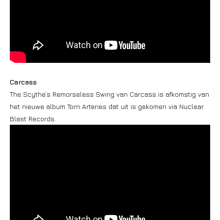
Carcass
The Scythe’s Remorseless Swing van Carcass is afkomstig van
het nieuwe album Torn Arteries dat uit is gekomen via Nuclear
Blast Records.