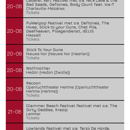
Cabaret Vert Festival met o.a. Nick Cave & the
Bad Seeds, Deftones, Body Count feat. Ice-T
20-08
Charleville-Mézières
Tickets
Pukkelpop Festival met o.a. Deftones, The
Hives, Stick to your Guns, Chat Pile,
20-08
Deafheaven, Ploegendienst, dEUS
Hasselt
Tickets
Stick To Your Guns
20-08
Nieuwe Nor (Nieuwe Nor (Heerlen))
Tickets
Wolfmother
20-08
Hedon (Hedon (Zwolle))
Racoon
Openluchttheater Hertme (Openluchttheater
20-08
Hertme (Hertme))
Tickets
Glemmer Beach Festival Festival met o.a. The
Dirty Daddies, Krezip
21-08
Lemmer
Tickets
Lowlands Festival met o.a. Terzij De Horde,