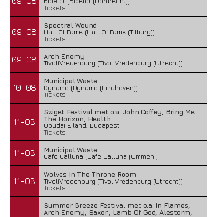
09-08
Bibelot (Bibelot (Dordrecht))
Tickets
Spectral Wound
09-08
Hall Of Fame (Hall Of Fame (Tilburg))
Tickets
Arch Enemy
09-08
TivoliVredenburg (TivoliVredenburg (Utrecht))
Municipal Waste
10-08
Dynamo (Dynamo (Eindhoven))
Tickets
Sziget Festival met o.a. John Coffey, Bring Me
The Horizon, Health
11-08
Óbudai Eiland, Budapest
Tickets
Municipal Waste
11-08
Cafe Calluna (Cafe Calluna (Ommen))
Wolves In The Throne Room
11-08
TivoliVredenburg (TivoliVredenburg (Utrecht))
Tickets
Summer Breeze Festival met o.a. In Flames,
Arch Enemy, Saxon, Lamb Of God, Alestorm,