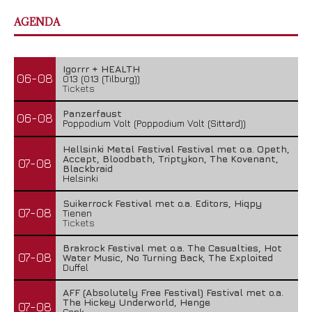
AGENDA
Igorrr + HEALTH
06-08
013 (013 (Tilburg))
Tickets
Panzerfaust
06-08
Poppodium Volt (Poppodium Volt (Sittard))
Hellsinki Metal Festival Festival met o.a. Opeth,
Accept, Bloodbath, Triptykon, The Kovenant,
07-08
Blackbraid
Helsinki
Suikerrock Festival met o.a. Editors, Hiqpy
07-08
Tienen
Tickets
Brakrock Festival met o.a. The Casualties, Hot
07-08
Water Music, No Turning Back, The Exploited
Duffel
AFF (Absolutely Free Festival) Festival met o.a.
The Hickey Underworld, Henge
07-08
Genk