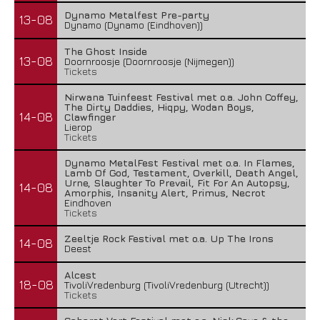
Dynamo Metalfest Pre-party
13-08
Dynamo (Dynamo (Eindhoven))
The Ghost Inside
13-08
Doornroosje (Doornroosje (Nijmegen))
Tickets
Nirwana Tuinfeest Festival met o.a. John Coffey,
The Dirty Daddies, Hiqpy, Wodan Boys,
14-08
Clawfinger
Lierop
Tickets
Dynamo MetalFest Festival met o.a. In Flames,
Lamb Of God, Testament, Overkill, Death Angel,
Urne, Slaughter To Prevail, Fit For An Autopsy,
14-08
Amorphis, Insanity Alert, Primus, Necrot
Eindhoven
Tickets
Zeeltje Rock Festival met o.a. Up The Irons
14-08
Deest
Alcest
18-08
TivoliVredenburg (TivoliVredenburg (Utrecht))
Tickets