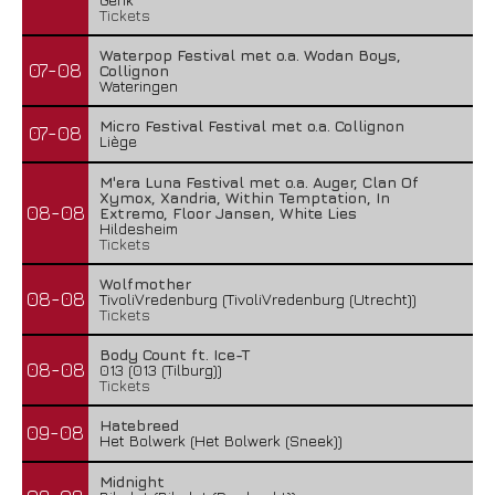
Tickets
Waterpop Festival met o.a. Wodan Boys,
07-08
Collignon
Wateringen
Micro Festival Festival met o.a. Collignon
07-08
Liège
M'era Luna Festival met o.a. Auger, Clan Of
Xymox, Xandria, Within Temptation, In
08-08
Extremo, Floor Jansen, White Lies
Hildesheim
Tickets
Wolfmother
08-08
TivoliVredenburg (TivoliVredenburg (Utrecht))
Tickets
Body Count ft. Ice-T
08-08
013 (013 (Tilburg))
Tickets
Hatebreed
09-08
Het Bolwerk (Het Bolwerk (Sneek))
Midnight