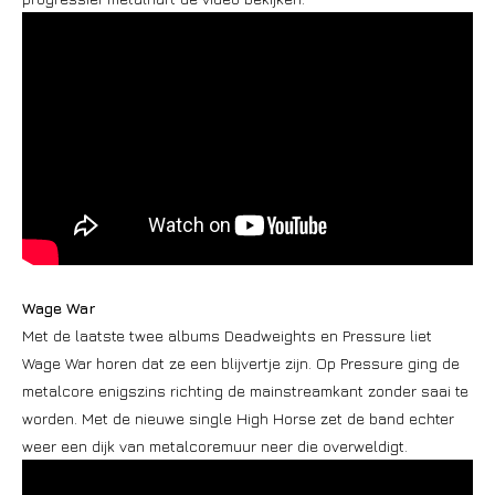
Wage War
Met de laatste twee albums Deadweights en Pressure liet
Wage War horen dat ze een blijvertje zijn. Op Pressure ging de
metalcore enigszins richting de mainstreamkant zonder saai te
worden. Met de nieuwe single High Horse zet de band echter
weer een dijk van metalcoremuur neer die overweldigt.