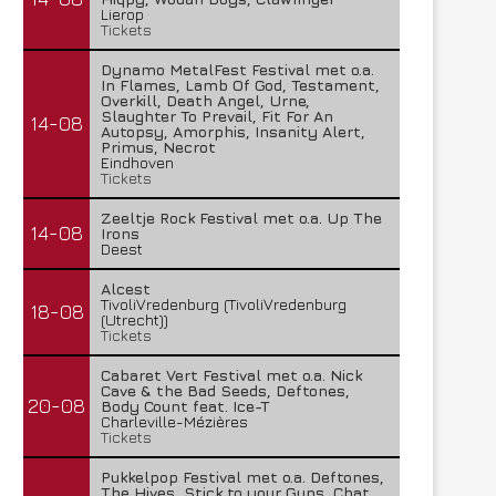
Lierop
Tickets
Dynamo MetalFest Festival met o.a.
In Flames, Lamb Of God, Testament,
Overkill, Death Angel, Urne,
Slaughter To Prevail, Fit For An
14-08
Autopsy, Amorphis, Insanity Alert,
Primus, Necrot
Eindhoven
Tickets
Zeeltje Rock Festival met o.a. Up The
14-08
Irons
Deest
Alcest
TivoliVredenburg (TivoliVredenburg
18-08
(Utrecht))
Tickets
Cabaret Vert Festival met o.a. Nick
Cave & the Bad Seeds, Deftones,
20-08
Body Count feat. Ice-T
Charleville-Mézières
Tickets
Pukkelpop Festival met o.a. Deftones,
The Hives, Stick to your Guns, Chat