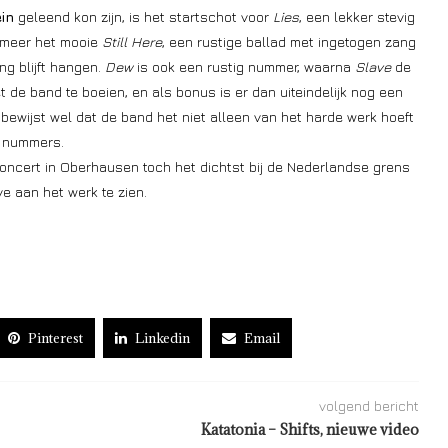
in
geleend kon zijn, is het startschot voor
Lies
, een lekker stevig
r meer het mooie
Still Here
, een rustige ballad met ingetogen zang
ng blijft hangen.
Dew
is ook een rustig nummer, waarna
Slave
de
 de band te boeien, en als bonus is er dan uiteindelijk nog een
 bewijst wel dat de band het niet alleen van het harde werk hoeft
t nummers.
concert in Oberhausen toch het dichtst bij de Nederlandse grens
ive aan het werk te zien.
Pinterest
Linkedin
Email
volgend bericht
Katatonia – Shifts, nieuwe video