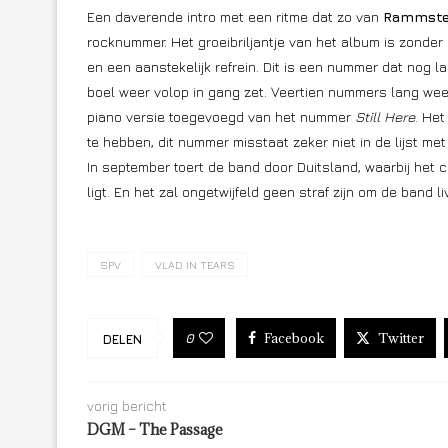
Een daverende intro met een ritme dat zo van
Rammste
rocknummer. Het groeibriljantje van het album is zonde
en een aanstekelijk refrein. Dit is een nummer dat nog la
boel weer volop in gang zet. Veertien nummers lang weet
piano versie toegevoegd van het nummer
Still Here
. Het
te hebben, dit nummer misstaat zeker niet in de lijst me
In september toert de band door Duitsland, waarbij het 
ligt. En het zal ongetwijfeld geen straf zijn om de band l
SPV
VLAD IN TEARS
Facebook
Twitter
0
DELEN
vorig bericht
DGM – The Passage