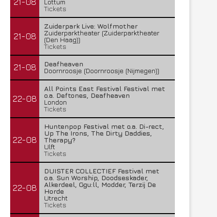
21-08
Lottum
Tickets
Zuiderpark Live: Wolfmother
Zuiderparktheater (Zuiderparktheater
21-08
(Den Haag))
Tickets
Deafheaven
21-08
Doornroosje (Doornroosje (Nijmegen))
All Points East Festival Festival met
o.a. Deftones, Deafheaven
22-08
London
Tickets
Huntenpop Festival met o.a. Di-rect,
Up The Irons, The Dirty Daddies,
22-08
Therapy?
Ulft
Tickets
DUISTER COLLECTIEF Festival met
o.a. Sun Worship, Doodseskader,
Alkerdeel, Ggu:ll, Modder, Terzij De
22-08
Horde
Utrecht
Tickets