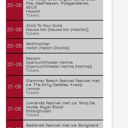
Pile, Deafheaven, Ploegendienst,
20-08
dEUS
Hasselt
Tickets
Stick To Your Guns
20-08
Nieuwe Nor (Nieuwe Nor (Heerlen))
Tickets
Wolfmother
20-08
Hedon (Hedon (Zwolle))
Racoon
Openluchttheater Hertme
20-08
(Openluchttheater Hertme (Hertme))
Tickets
Glemmer Beach Festival Festival met
o.a. The Dirty Daddies, Krezip
21-08
Lemmer
Tickets
Lowlands Festival met o.a. Terzij De
Horde, Royal Blood
21-08
Biddinghuizen
Tickets
Badlands Festival met o.a. Bongloard