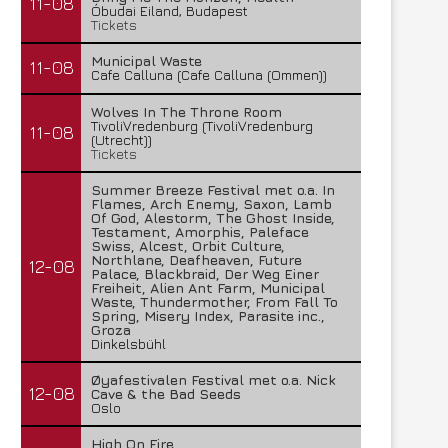
11-08
Óbudai Eiland, Budapest
Tickets
Municipal Waste
11-08
Cafe Calluna (Cafe Calluna (Ommen))
Wolves In The Throne Room
TivoliVredenburg (TivoliVredenburg
11-08
(Utrecht))
Tickets
Summer Breeze Festival met o.a. In
Flames, Arch Enemy, Saxon, Lamb
Of God, Alestorm, The Ghost Inside,
Testament, Amorphis, Paleface
Swiss, Alcest, Orbit Culture,
Northlane, Deafheaven, Future
12-08
Palace, Blackbraid, Der Weg Einer
Lunatic Soul – Transition II
Boneripper – Radiant In
Freiheit, Alien Ant Farm, Municipal
Waste, Thundermother, From Fall To
29 juli 2026
27 juli 2026
Spring, Misery Index, Parasite inc.,
Groza
Dinkelsbühl
Øyafestivalen Festival met o.a. Nick
12-08
Cave & the Bad Seeds
Oslo
High On Fire