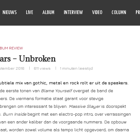
NIEUWS
LIVE
ALBUM
INTERVIEW
VIDEO
COLUMN
PR
BUM REVIEW
ears – Unbroken
ptember 2016
611
views
1 minuten leestijd
btiele mix van gothic, metal en rock rolt er uit de speakers.
 de eerste tonen van
Blame Yourself
overgiet de band de
ers. De viermans formatie staat garant voor stevige
brengen om interessant te blijven.
Massive Slayer
is doorspekt
s.
Burn Inside
begint met een electro-pop intro, over verrassingen
is van een ander kaliber dan de voorgaande nummers. De opbouw
gaat, worden zowel volume als tempo licht opgevoerd, om daarna