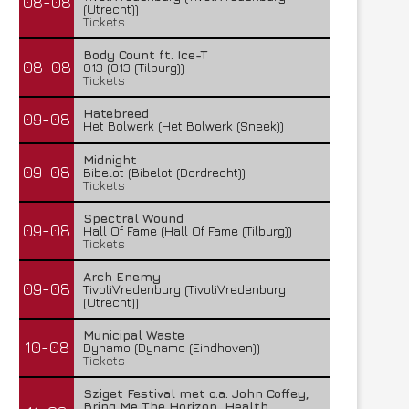
08-08
(Utrecht))
Tickets
Body Count ft. Ice-T
08-08
013 (013 (Tilburg))
Tickets
Hatebreed
09-08
Het Bolwerk (Het Bolwerk (Sneek))
Midnight
09-08
Bibelot (Bibelot (Dordrecht))
Tickets
Spectral Wound
09-08
Hall Of Fame (Hall Of Fame (Tilburg))
Tickets
Arch Enemy
09-08
TivoliVredenburg (TivoliVredenburg
(Utrecht))
Municipal Waste
10-08
Dynamo (Dynamo (Eindhoven))
Tickets
Sziget Festival met o.a. John Coffey,
Bring Me The Horizon, Health