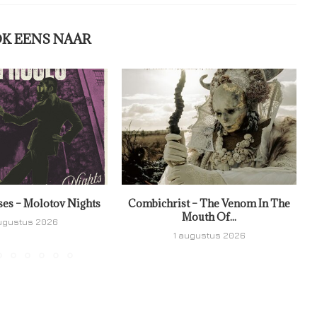
OK EENS NAAR
ses – Molotov Nights
Combichrist – The Venom In The
Mouth Of...
ugustus 2026
1 augustus 2026