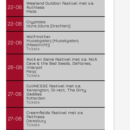
Waailand Outdoor Festival met o.a.
22-08
Ruthless
Made
Cryptosis
22-08
Iduna (Iduna (Drachten))
Wolfmother
Muziekgieterij (Muziekgieterij
22-08
(Maastricht))
Tickets
Rock en Seine Festival met o.a. Nick
Cave & the Bad Seeds, Deftones,
26-08
Interpol
Parijs
Tickets
CuliNESSE Festival met o.a.
Kensington, Di-rect, The Dirty
27-08
Daddies
Rotterdam
Tickets
Creamfields Festival met o.a.
Faithless
27-08
Daresbury
Tickets