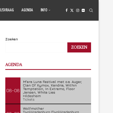
IJSVRAAG
AGENDA
INFO
Zoeken
ZOEKEN
AGENDA
M'era Luna Festival met o.a. Auger,
Clan Of Xymox, Xandria, Within
Temptation, In Extremo, Floor
08-08
Jansen, White Lies
Hildesheim
Tickets
Wolfmother
TivoliVredenburg (TivoliVredenburg