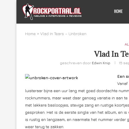
HOME
Home
»
Vlad In Tears – Unbroken
AL
Vlad In T
geschreven door
Edwin Knip
15 se
Een su
Vanaf
luisteraar bijna een uur lang met goed doordachte numm
rocknummers, maar weet daar genoeg variatie in aan te 
met lekkere basloopjes, stevige zang en rustige koortje
gesproken. Het is de eerste single van het album, en 
is rustig en langzaam, en naarmate het nummer verder 
weer terug te zakken.