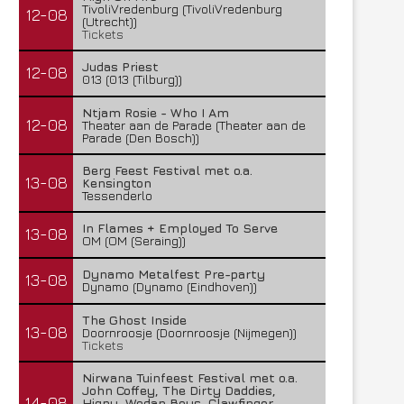
TivoliVredenburg (TivoliVredenburg
12-08
(Utrecht))
Tickets
Judas Priest
12-08
013 (013 (Tilburg))
Ntjam Rosie - Who I Am
12-08
Theater aan de Parade (Theater aan de
Parade (Den Bosch))
Berg Feest Festival met o.a.
13-08
Kensington
Tessenderlo
In Flames + Employed To Serve
13-08
OM (OM (Seraing))
Dynamo Metalfest Pre-party
13-08
Dynamo (Dynamo (Eindhoven))
The Ghost Inside
13-08
Doornroosje (Doornroosje (Nijmegen))
Tickets
Nirwana Tuinfeest Festival met o.a.
John Coffey, The Dirty Daddies,
14-08
Hiqpy, Wodan Boys, Clawfinger