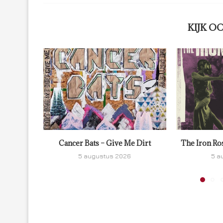
KIJK O
Cancer Bats – Give Me Dirt
The Iron Ro
5 augustus 2026
5 a