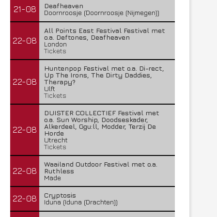
Deafheaven
21-08
Doornroosje (Doornroosje (Nijmegen))
All Points East Festival Festival met
o.a. Deftones, Deafheaven
22-08
London
Tickets
Huntenpop Festival met o.a. Di-rect,
Up The Irons, The Dirty Daddies,
22-08
Therapy?
Ulft
Tickets
DUISTER COLLECTIEF Festival met
o.a. Sun Worship, Doodseskader,
Alkerdeel, Ggu:ll, Modder, Terzij De
22-08
Horde
Utrecht
Tickets
Waailand Outdoor Festival met o.a.
22-08
Ruthless
Made
Cryptosis
22-08
Iduna (Iduna (Drachten))