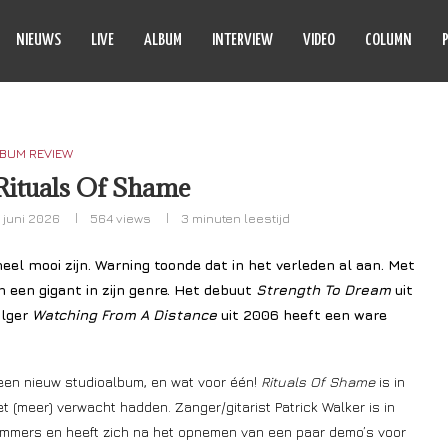
NIEUWS
LIVE
ALBUM
INTERVIEW
VIDEO
COLUMN
BUM REVIEW
Rituals Of Shame
7 juni 2026
564
views
3 minuten leestijd
l mooi zijn. Warning toonde dat in het verleden al aan. Met
 een gigant in zijn genre. Het debuut
Strength To Dream
uit
olger
Watching From A Distance
uit 2006 heeft een ware
r een nieuw studioalbum, en wat voor één!
Rituals Of Shame
is in
et (meer) verwacht hadden. Zanger/gitarist Patrick Walker is in
ummers en heeft zich na het opnemen van een paar demo’s voor