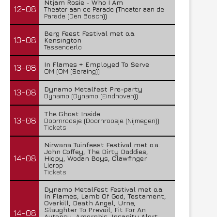
Ntjam Rosie - Who I Am
12-08
Theater aan de Parade (Theater aan de
Parade (Den Bosch))
Berg Feest Festival met o.a.
13-08
Kensington
Tessenderlo
In Flames + Employed To Serve
13-08
OM (OM (Seraing))
Dynamo Metalfest Pre-party
13-08
Dynamo (Dynamo (Eindhoven))
The Ghost Inside
13-08
Doornroosje (Doornroosje (Nijmegen))
Tickets
Nirwana Tuinfeest Festival met o.a.
John Coffey, The Dirty Daddies,
14-08
Hiqpy, Wodan Boys, Clawfinger
Lierop
Tickets
Dynamo MetalFest Festival met o.a.
In Flames, Lamb Of God, Testament,
Overkill, Death Angel, Urne,
Slaughter To Prevail, Fit For An
14-08
Autopsy, Amorphis, Insanity Alert,