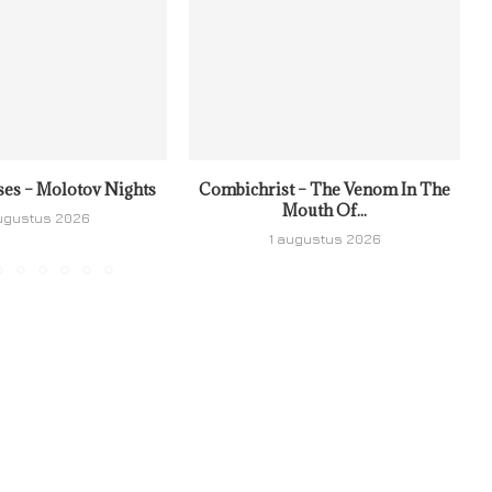
ses – Molotov Nights
Combichrist – The Venom In The
Mouth Of...
ugustus 2026
1 augustus 2026