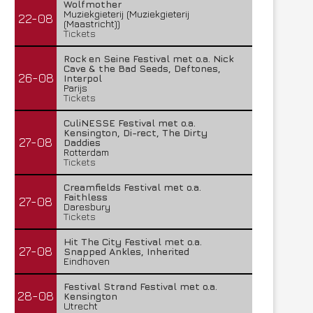
Wolfmother
Muziekgieterij (Muziekgieterij
22-08
(Maastricht))
Tickets
Rock en Seine Festival met o.a. Nick
Cave & the Bad Seeds, Deftones,
26-08
Interpol
Parijs
Tickets
CuliNESSE Festival met o.a.
Kensington, Di-rect, The Dirty
27-08
Daddies
Rotterdam
Tickets
Creamfields Festival met o.a.
Faithless
27-08
Daresbury
Tickets
Hit The City Festival met o.a.
27-08
Snapped Ankles, Inherited
Eindhoven
Festival Strand Festival met o.a.
28-08
Kensington
Utrecht