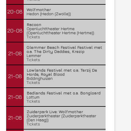
Wolfmother
20-08
Hedon (Hedon (Zwolle))
Racoon
Openluchttheater Hertme
20-08
(Openluchttheater Hertme (Hertme))
Tickets
Glemmer Beach Festival Festival met
o.a. The Dirty Daddies, Krezip
21-08
Lemmer
Tickets
Lowlands Festival met o.a. Terzij De
Horde, Royal Blood
21-08
Biddinghuizen
Tickets
Badlands Festival met o.a. Bongloard
21-08
Lottum
Tickets
Zuiderpark Live: Wolfmother
Zuiderparktheater (Zuiderparktheater
21-08
(Den Haag))
Tickets