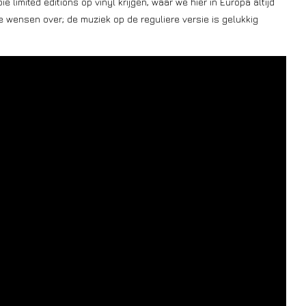
e limited editions op vinyl krijgen, waar we hier in Europa altijd
e wensen over; de muziek op de reguliere versie is gelukkig