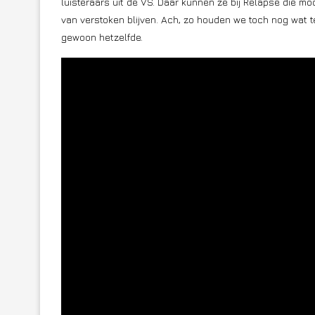
luisteraars uit de VS. Daar kunnen ze bij Relapse die mooi
van verstoken blijven. Ach, zo houden we toch nog wat t
gewoon hetzelfde.