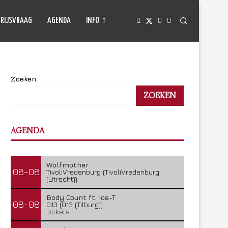
PRIJSVRAAG
AGENDA
INFO
Zoeken
ZOEKEN
AGENDA
Wolfmother
08-08
TivoliVredenburg (TivoliVredenburg
(Utrecht))
Body Count ft. Ice-T
08-08
013 (013 (Tilburg))
Tickets