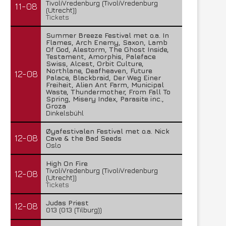
TivoliVredenburg (TivoliVredenburg
11-08
(Utrecht))
Tickets
Summer Breeze Festival met o.a. In
Flames, Arch Enemy, Saxon, Lamb
Of God, Alestorm, The Ghost Inside,
Testament, Amorphis, Paleface
Swiss, Alcest, Orbit Culture,
Northlane, Deafheaven, Future
12-08
Palace, Blackbraid, Der Weg Einer
Freiheit, Alien Ant Farm, Municipal
Waste, Thundermother, From Fall To
Spring, Misery Index, Parasite inc.,
Groza
Dinkelsbühl
Øyafestivalen Festival met o.a. Nick
12-08
Cave & the Bad Seeds
Oslo
High On Fire
TivoliVredenburg (TivoliVredenburg
12-08
(Utrecht))
Tickets
Judas Priest
12-08
013 (013 (Tilburg))