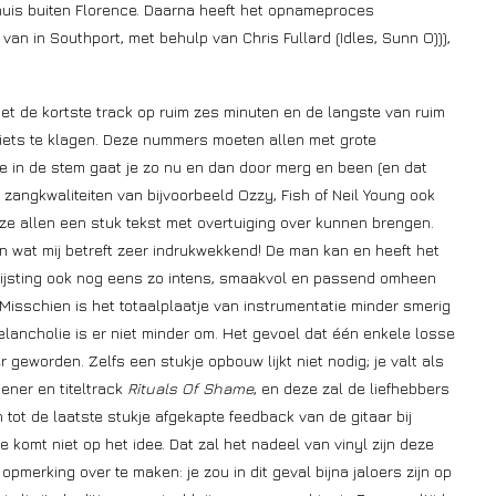
n huis buiten Florence. Daarna heeft het opnameproces
an in Southport, met behulp van Chris Fullard (Idles, Sunn O))),
met de kortste track op ruim zes minuten en de langste van ruim
 niets te klagen. Deze nummers moeten allen met grote
e in de stem gaat je zo nu en dan door merg en been (en dat
e zangkwaliteiten van bijvoorbeeld Ozzy, Fish of Neil Young ook
 ze allen een stuk tekst met overtuiging over kunnen brengen.
 en wat mij betreft zeer indrukwekkend! De man kan en heeft het
lijsting ook nog eens zo intens, smaakvol en passend omheen
 Misschien is het totaalplaatje van instrumentatie minder smerig
elancholie is er niet minder om. Het gevoel dat één enkele losse
er geworden. Zelfs een stukje opbouw lijkt niet nodig; je valt als
pener en titeltrack
Rituals Of Shame
, en deze zal de liefhebbers
ot de laatste stukje afgekapte feedback van de gitaar bij
 je komt niet op het idee. Dat zal het nadeel van vinyl zijn deze
pmerking over te maken: je zou in dit geval bijna jaloers zijn op