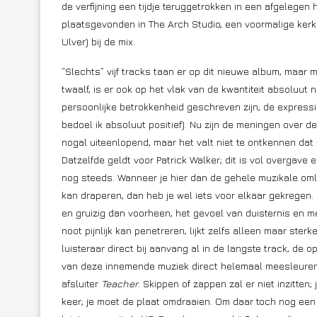
de verfijning een tijdje teruggetrokken in een afgelege
plaatsgevonden in The Arch Studio, een voormalige kerk v
Ulver) bij de mix.
“Slechts” vijf tracks taan er op dit nieuwe album, maar 
twaalf, is er ook op het vlak van de kwantiteit absoluut
persoonlijke betrokkenheid geschreven zijn; de expressi
bedoel ik absoluut positief). Nu zijn de meningen over d
nogal uiteenlopend, maar het valt niet te ontkennen dat
Datzelfde geldt voor Patrick Walker; dit is vol overgave
nog steeds. Wanneer je hier dan de gehele muzikale om
kan draperen, dan heb je wel iets voor elkaar gekregen.
en gruizig dan voorheen, het gevoel van duisternis en m
noot pijnlijk kan penetreren, lijkt zelfs alleen maar sterk
luisteraar direct bij aanvang al in de langste track, de o
van deze innemende muziek direct helemaal meesleuren t
afsluiter
Teacher
. Skippen of zappen zal er niet inzitten;
keer; je moet de plaat omdraaien. Om daar toch nog een o