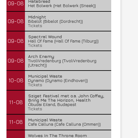
Hatebreed
09-08
Het Bolwerk (Het Bolwerk (Sneek))
Midnight
09-08
Bibelot (Bibelot (Dordrecht))
Tickets
Spectral Wound
09-08
Hall Of Fame (Hall Of Fame (Tilburg))
Tickets
Arch Enemy
09-08
TivoliVredenburg (TivoliVredenburg
(Utrecht))
Municipal Waste
10-08
Dynamo (Dynamo (Eindhoven))
Tickets
Sziget Festival met o.a. John Coffey,
Bring Me The Horizon, Health
11-08
Óbudai Eiland, Budapest
Tickets
Municipal Waste
11-08
Cafe Calluna (Cafe Calluna (Ommen))
Wolves In The Throne Room