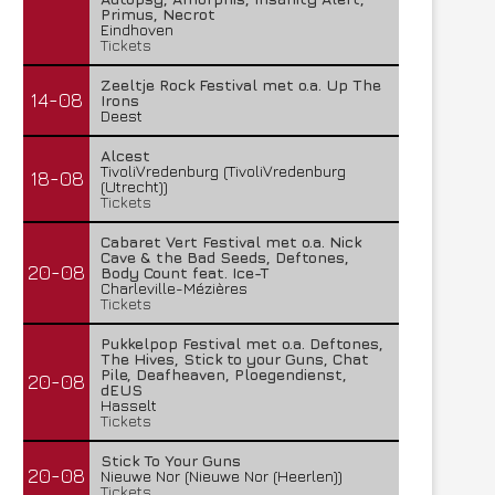
Primus, Necrot
Eindhoven
Tickets
Zeeltje Rock Festival met o.a. Up The
14-08
Irons
Deest
Alcest
TivoliVredenburg (TivoliVredenburg
18-08
(Utrecht))
Lunatic Soul – Transition II
Boneripper – Radiant In
Tickets
29 juli 2026
27 juli 2026
Cabaret Vert Festival met o.a. Nick
Cave & the Bad Seeds, Deftones,
20-08
Body Count feat. Ice-T
Charleville-Mézières
Tickets
Pukkelpop Festival met o.a. Deftones,
The Hives, Stick to your Guns, Chat
Pile, Deafheaven, Ploegendienst,
20-08
dEUS
Hasselt
Tickets
Stick To Your Guns
20-08
Nieuwe Nor (Nieuwe Nor (Heerlen))
Tickets