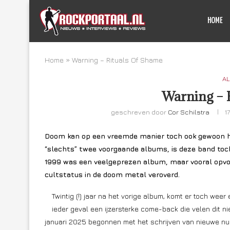
HOME
Home
»
Warning – Rituals Of Shame
AL
Warning – 
geschreven door
Cor Schilstra
1
Doom kan op een vreemde manier toch ook gewoon hee
“slechts” twee voorgaande albums, is deze band toch
1999 was een veelgeprezen album, maar vooral opv
cultstatus in de doom metal veroverd.
Twintig (!) jaar na het vorige album, komt er toch wee
ieder geval een ijzersterke come-back die velen dit ni
januari 2025 begonnen met het schrijven van nieuwe n