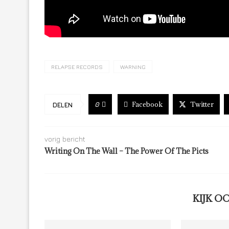
RELAPSE RECORDS
WARNING
Facebook
Twitter
0
DELEN
vorig bericht
Writing On The Wall – The Power Of The Picts
KIJK O