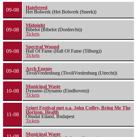
Hatebreed
09-08
Het Bolwerk (Het Bolwerk (Sneek))
Midnight
09-08
Bibelot (Bibelot (Dordrecht))
Tickets
Spectral Wound
09-08
Hall Of Fame (Hall Of Fame (Tilburg))
Tickets
Arch Enemy
09-08
TivoliVredenburg (TivoliVredenburg (Utrecht))
Municipal Waste
10-08
Dynamo (Dynamo (Eindhoven))
Tickets
Sziget Festival met o.a. John Coffey, Bring Me The
Horizon, Health
11-08
Óbudai Eiland, Budapest
Tickets
Municipal Waste
11-08