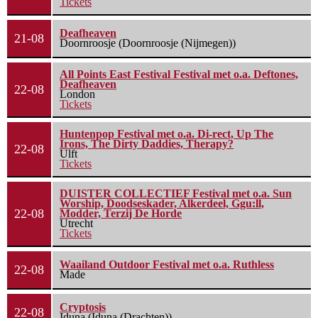
Tickets
Deafheaven
21-08
Doornroosje (Doornroosje (Nijmegen))
All Points East Festival Festival met o.a. Deftones,
Deafheaven
22-08
London
Tickets
Huntenpop Festival met o.a. Di-rect, Up The
Irons, The Dirty Daddies, Therapy?
22-08
Ulft
Tickets
DUISTER COLLECTIEF Festival met o.a. Sun
Worship, Doodseskader, Alkerdeel, Ggu:ll,
22-08
Modder, Terzij De Horde
Utrecht
Tickets
Waailand Outdoor Festival met o.a. Ruthless
22-08
Made
Cryptosis
22-08
Iduna (Iduna (Drachten))