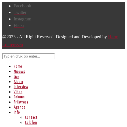
Facebook
Twitter
Instagram
Flickr
@2023 - All Right Reserved. Designed and Developed by
Harm
Lourenssen
Home
Nieuws
Live
Album
Interview
Video
Column
Prijsvraag
Agenda
Info
Contact
Colofon