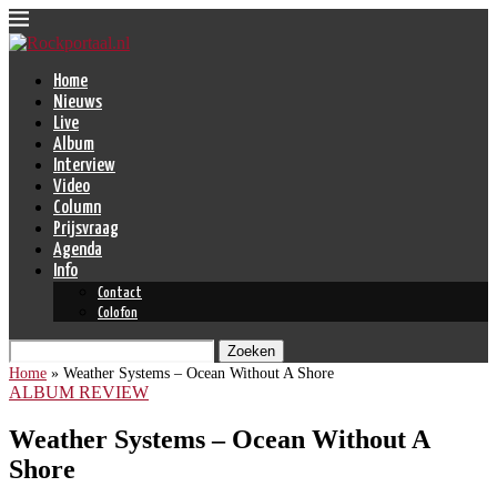
Home
Nieuws
Live
Album
Interview
Video
Column
Prijsvraag
Agenda
Info
Contact
Colofon
Zoeken
Home
»
Weather Systems – Ocean Without A Shore
ALBUM REVIEW
Weather Systems – Ocean Without A
Shore