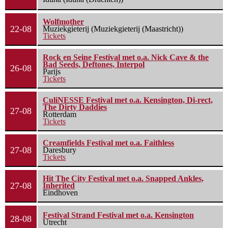
Wolfmother
22-08
Muziekgieterij (Muziekgieterij (Maastricht))
Tickets
Rock en Seine Festival met o.a. Nick Cave & the
Bad Seeds, Deftones, Interpol
26-08
Parijs
Tickets
CuliNESSE Festival met o.a. Kensington, Di-rect,
The Dirty Daddies
27-08
Rotterdam
Tickets
Creamfields Festival met o.a. Faithless
27-08
Daresbury
Tickets
Hit The City Festival met o.a. Snapped Ankles,
27-08
Inherited
Eindhoven
Festival Strand Festival met o.a. Kensington
28-08
Utrecht