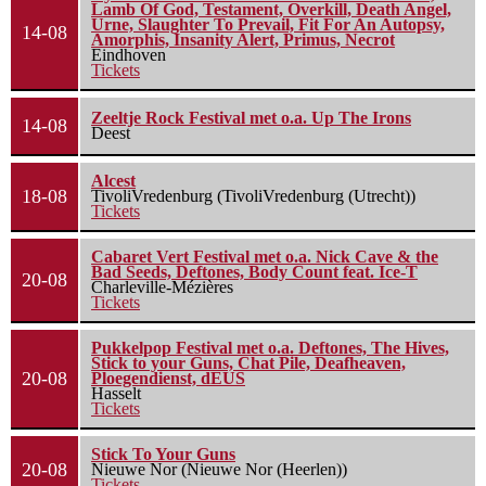
Lamb Of God, Testament, Overkill, Death Angel,
Urne, Slaughter To Prevail, Fit For An Autopsy,
14-08
Amorphis, Insanity Alert, Primus, Necrot
Eindhoven
Tickets
Zeeltje Rock Festival met o.a. Up The Irons
14-08
Deest
Alcest
18-08
TivoliVredenburg (TivoliVredenburg (Utrecht))
Tickets
Cabaret Vert Festival met o.a. Nick Cave & the
Bad Seeds, Deftones, Body Count feat. Ice-T
20-08
Charleville-Mézières
Tickets
Pukkelpop Festival met o.a. Deftones, The Hives,
Stick to your Guns, Chat Pile, Deafheaven,
20-08
Ploegendienst, dEUS
Hasselt
Tickets
Stick To Your Guns
20-08
Nieuwe Nor (Nieuwe Nor (Heerlen))
Tickets