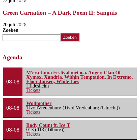
22 juli 2026
Green Carnation – A Dark Poem II: Sanguis
20 juli 2026
Zoeken
Zoeken
Agenda
M'era Luna Festival met o.a. Auger, Clan Of
Xymox, Xandria, Within Temptation, In Extremo,
08-08
Floor Jansen, White Lies
Hildesheim
Tickets
Wolfmother
08-08
TivoliVredenburg (TivoliVredenburg (Utrecht))
Tickets
Body Count ft. Ice-T
08-08
013 (013 (Tilburg))
Tickets