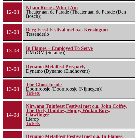
Ntjam Rosie - Who I Am
12-08
Theater aan de Parade (Theater aan de Parade (Den
Bosch))
Berg Feest Festival met o.a. Kensington
13-08
Tessenderlo
In Flames + Employed To Serve
13-08
OM (OM (Seraing))
Dynamo Metalfest Pre-party
13-08
Dynamo (Dynamo (Eindhoven))
The Ghost Inside
13-08
Doornroosje (Doornroosje (Nijmegen))
Tickets
Nirwana Tuinfeest Festival met o.a. John Coffey,
The Dirty Daddies, Hiqpy, Wodan Boys,
14-08
Clawfinger
Lierop
Tickets
Dynamo MetalFest Festival met o.a. In Flames,