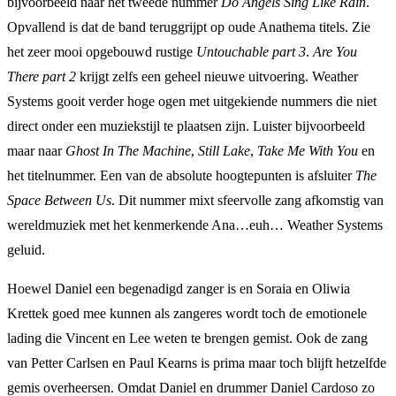
bijvoorbeeld naar het tweede nummer
Do Angels Sing Like Rain
.
Opvallend is dat de band teruggrijpt op oude Anathema titels. Zie
het zeer mooi opgebouwd rustige
Untouchable part 3
.
Are You
There part 2
krijgt zelfs een geheel nieuwe uitvoering. Weather
Systems gooit verder hoge ogen met uitgekiende nummers die niet
direct onder een muziekstijl te plaatsen zijn. Luister bijvoorbeeld
maar naar
Ghost In The Machine
,
Still Lake
,
Take Me With You
en
het titelnummer. Een van de absolute hoogtepunten is afsluiter
The
Space Between Us
. Dit nummer mixt sfeervolle zang afkomstig van
wereldmuziek met het kenmerkende Ana…euh… Weather Systems
geluid.
Hoewel Daniel een begenadigd zanger is en Soraia en Oliwia
Krettek goed mee kunnen als zangeres wordt toch de emotionele
lading die Vincent en Lee weten te brengen gemist. Ook de zang
van Petter Carlsen en Paul Kearns is prima maar toch blijft hetzelfde
gemis overheersen. Omdat Daniel en drummer Daniel Cardoso zo