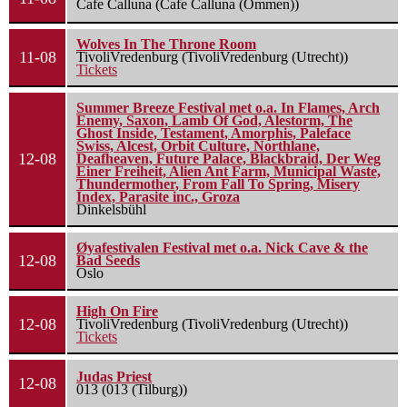
Cafe Calluna (Cafe Calluna (Ommen))
Wolves In The Throne Room
11-08
TivoliVredenburg (TivoliVredenburg (Utrecht))
Tickets
Summer Breeze Festival met o.a. In Flames, Arch
Enemy, Saxon, Lamb Of God, Alestorm, The
Ghost Inside, Testament, Amorphis, Paleface
Swiss, Alcest, Orbit Culture, Northlane,
12-08
Deafheaven, Future Palace, Blackbraid, Der Weg
Einer Freiheit, Alien Ant Farm, Municipal Waste,
Thundermother, From Fall To Spring, Misery
Index, Parasite inc., Groza
Dinkelsbühl
Øyafestivalen Festival met o.a. Nick Cave & the
12-08
Bad Seeds
Oslo
High On Fire
12-08
TivoliVredenburg (TivoliVredenburg (Utrecht))
Tickets
Judas Priest
12-08
013 (013 (Tilburg))