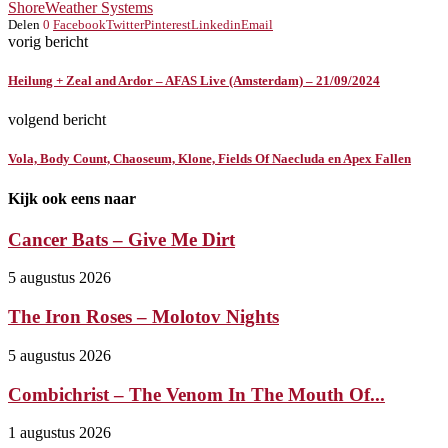
Shore
Weather Systems
Delen
0
Facebook
Twitter
Pinterest
Linkedin
Email
vorig bericht
Heilung + Zeal and Ardor – AFAS Live (Amsterdam) – 21/09/2024
volgend bericht
Vola, Body Count, Chaoseum, Klone, Fields Of Naecluda en Apex Fallen
Kijk ook eens naar
Cancer Bats – Give Me Dirt
5 augustus 2026
The Iron Roses – Molotov Nights
5 augustus 2026
Combichrist – The Venom In The Mouth Of...
1 augustus 2026