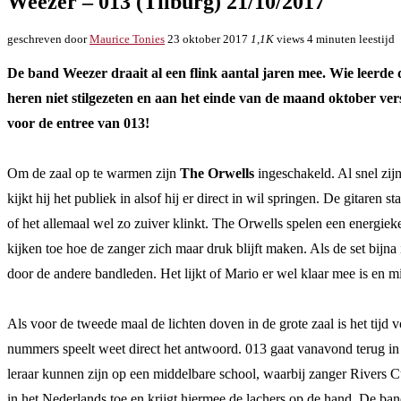
Weezer – 013 (Tilburg) 21/10/2017
geschreven door
Maurice Tonies
23 oktober 2017
1,1K
views
4 minuten leestijd
De band Weezer draait al een flink aantal jaren mee. Wie leerd
heren niet stilgezeten en aan het einde van de maand oktober ve
voor de entree van 013!
Om de zaal op te warmen zijn
The Orwells
ingeschakeld. Al snel zijn
kijkt hij het publiek in alsof hij er direct in wil springen. De gitar
of het allemaal wel zo zuiver klinkt. The Orwells spelen een energieke
kijken toe hoe de zanger zich maar druk blijft maken. Als de set bij
door de andere bandleden. Het lijkt of Mario er wel klaar mee is en m
Als voor de tweede maal de lichten doven in de grote zaal is het tijd 
nummers speelt weet direct het antwoord. 013 gaat vanavond terug in d
leraar kunnen zijn op een middelbare school, waarbij zanger Rivers 
in het Nederlands toe en krijgt hiermee de lachers op de hand. De ban