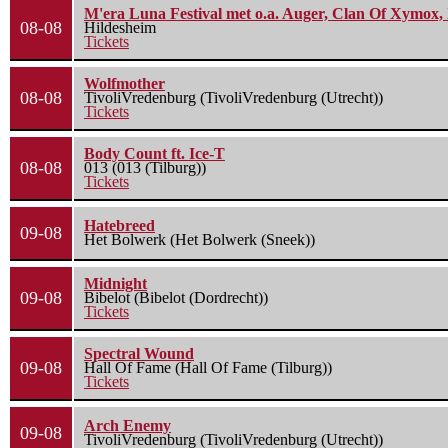
M'era Luna Festival met o.a. Auger, Clan Of Xymox, 
08-08
Hildesheim
Tickets
Wolfmother
08-08
TivoliVredenburg (TivoliVredenburg (Utrecht))
Tickets
Body Count ft. Ice-T
08-08
013 (013 (Tilburg))
Tickets
Hatebreed
09-08
Het Bolwerk (Het Bolwerk (Sneek))
Midnight
09-08
Bibelot (Bibelot (Dordrecht))
Tickets
Spectral Wound
09-08
Hall Of Fame (Hall Of Fame (Tilburg))
Tickets
Arch Enemy
09-08
TivoliVredenburg (TivoliVredenburg (Utrecht))