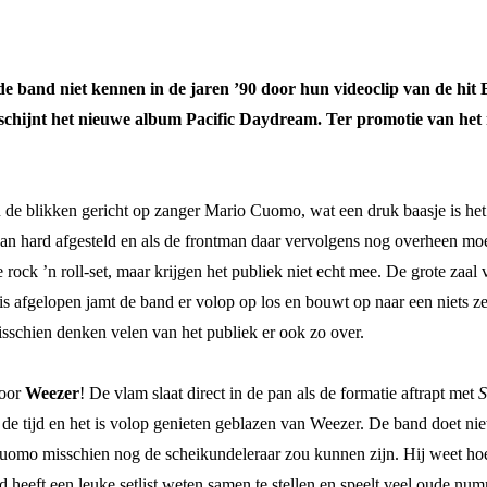
e de band niet kennen in de jaren ’90 door hun videoclip van de 
rschijnt het nieuwe album Pacific Daydream. Ter promotie van het 
 de blikken gericht op zanger Mario Cuomo, wat een druk baasje is het t
en staan hard afgesteld en als de frontman daar vervolgens nog overheen 
 rock ’n roll-set, maar krijgen het publiek niet echt mee. De grote zaal
na is afgelopen jamt de band er volop op los en bouwt op naar een niets
isschien denken velen van het publiek er ook zo over.
voor
Weezer
! De vlam slaat direct in de pan als de formatie aftrapt met
S
e tijd en het is volop genieten geblazen van Weezer. De band doet niet
Cuomo misschien nog de scheikundeleraar zou kunnen zijn. Hij weet ho
d heeft een leuke setlist weten samen te stellen en speelt veel oude nu