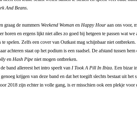
rk And Beans
.
eren graag de nummers
Weekend Woman
en
Happy Hour
aan ons voor, ma
horen en ergens lijkt niet alles zo goed bij hetgeen te passen wat we 
s te spelen. Zelfs een cover van Outkast mag schijnbaar niet ontbreken
r achteren staat op het podium is een raadsel. De afstand tussen hem en
lly
en
Hash Pipe
niet mogen ontbreken.
 de band allereest het intro speelt van
I Took A Pill In Ibiza
. Een bizar 
genoeg krijgen van deze band en dat het toegift slechts bestaat uit het
or 2018 zijn echter in volle gang, is er misschien ook een plekje voo