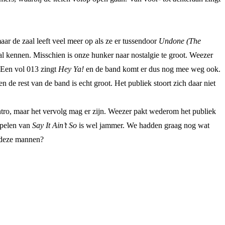
ar de zaal leeft veel meer op als ze er tussendoor
Undone (The
al kennen. Misschien is onze hunker naar nostalgie te groot. Weezer
. Een vol 013 zingt
Hey Ya!
en de band komt er dus nog mee weg ook.
 de rest van de band is echt groot. Het publiek stoort zich daar niet
intro, maar het vervolg mag er zijn. Weezer pakt wederom het publiek
 spelen van
Say It Ain’t So
is wel jammer. We hadden graag nog wat
r deze mannen?