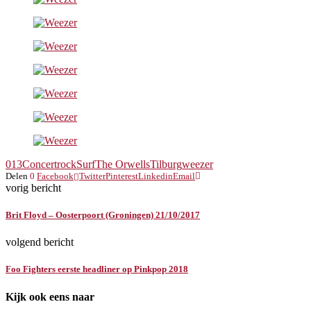
013
Concert
rock
Surf
The Orwells
Tilburg
weezer
Delen
0
Facebook
Twitter
Pinterest
Linkedin
Email
vorig bericht
Brit Floyd – Oosterpoort (Groningen) 21/10/2017
volgend bericht
Foo Fighters eerste headliner op Pinkpop 2018
Kijk ook eens naar