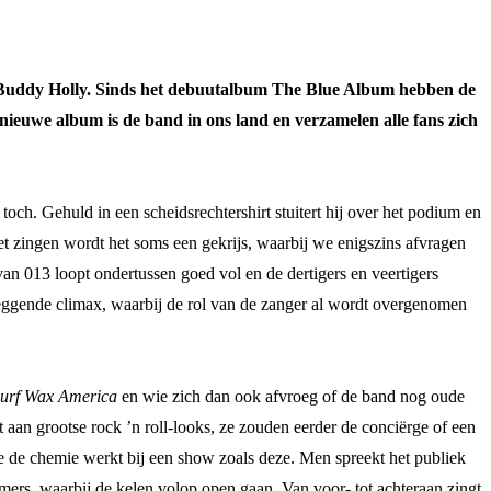
hit Buddy Holly. Sinds het debuutalbum The Blue Album hebben de
nieuwe album is de band in ons land en verzamelen alle fans zich
och. Gehuld in een scheidsrechtershirt stuitert hij over het podium en
moet zingen wordt het soms een gekrijs, waarbij we enigszins afvragen
 van 013 loopt ondertussen goed vol en de dertigers en veertigers
 zeggende climax, waarbij de rol van de zanger al wordt overgenomen
urf Wax America
en wie zich dan ook afvroeg of de band nog oude
 aan grootse rock ’n roll-looks, ze zouden eerder de conciërge of een
e de chemie werkt bij een show zoals deze. Men spreekt het publiek
mmers, waarbij de kelen volop open gaan. Van voor- tot achteraan zingt