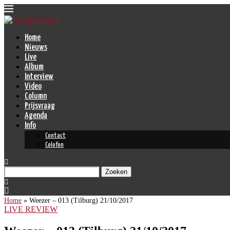
Home
Nieuws
Live
Album
Interview
Video
Column
Prijsvraag
Agenda
Info
Contact
Colofon
Zoeken
Home
»
Weezer – 013 (Tilburg) 21/10/2017
LIVE REVIEW