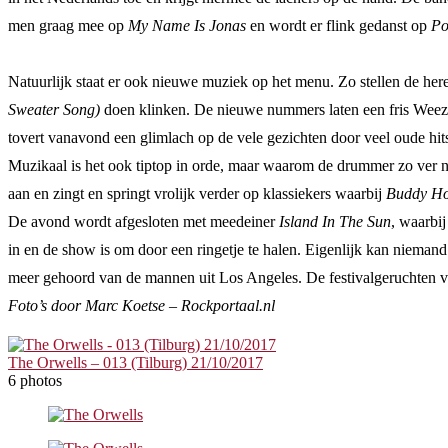
men graag mee op
My Name Is Jonas
en wordt er flink gedanst op
Po
Natuurlijk staat er ook nieuwe muziek op het menu. Zo stellen de h
Sweater Song)
doen klinken. De nieuwe nummers laten een fris Weezer 
tovert vanavond een glimlach op de vele gezichten door veel oude hit
Muzikaal is het ook tiptop in orde, maar waarom de drummer zo ver naa
aan en zingt en springt vrolijk verder op klassiekers waarbij
Buddy Ho
De avond wordt afgesloten met meedeiner
Island In The Sun
, waarbij
in en de show is om door een ringetje te halen. Eigenlijk kan niemand 
meer gehoord van de mannen uit Los Angeles. De festivalgeruchten vo
Foto’s door Marc Koetse – Rockportaal.nl
The Orwells – 013 (Tilburg) 21/10/2017
6 photos