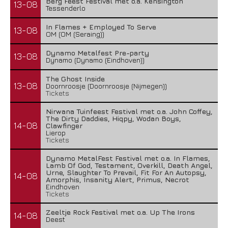
Berg Feest Festival met o.a. Kensington
13-08
Tessenderlo
In Flames + Employed To Serve
13-08
OM (OM (Seraing))
Dynamo Metalfest Pre-party
13-08
Dynamo (Dynamo (Eindhoven))
The Ghost Inside
13-08
Doornroosje (Doornroosje (Nijmegen))
Tickets
Nirwana Tuinfeest Festival met o.a. John Coffey,
The Dirty Daddies, Hiqpy, Wodan Boys,
14-08
Clawfinger
Lierop
Tickets
Dynamo MetalFest Festival met o.a. In Flames,
Lamb Of God, Testament, Overkill, Death Angel,
Urne, Slaughter To Prevail, Fit For An Autopsy,
14-08
Amorphis, Insanity Alert, Primus, Necrot
Eindhoven
Tickets
Zeeltje Rock Festival met o.a. Up The Irons
14-08
Deest