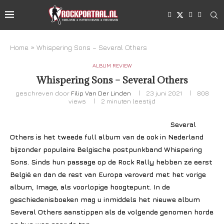
Home
»
Whispering Sons – Several Others
ALBUM REVIEW
Whispering Sons – Several Others
geschreven door
Filip Van Der Linden
23 juni 2021
808
views
2 minuten leestijd
Several
Others is het tweede full album van de ook in Nederland
bijzonder populaire Belgische postpunkband Whispering
Sons. Sinds hun passage op de Rock Rally hebben ze eerst
België en dan de rest van Europa veroverd met het vorige
album, Image, als voorlopige hoogtepunt. In de
geschiedenisboeken mag u inmiddels het nieuwe album
Several Others aanstippen als de volgende genomen horde