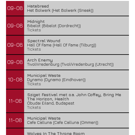
Hatebreed
09-08
Het Bolwerk (Het Bolwerk (Sneek))
Midnight
09-08
Bibelot (Bibelot (Dordrecht))
Tickets
Spectral Wound
09-08
Hall Of Fame (Hall Of Fame (Tilburg))
Tickets
Arch Enemy
09-08
TivoliVredenburg (TivoliVredenburg (Utrecht))
Municipal Waste
10-08
Dynamo (Dynamo (Eindhoven))
Tickets
Sziget Festival met o.a. John Coffey, Bring Me
The Horizon, Health
11-08
Óbudai Eiland, Budapest
Tickets
Municipal Waste
11-08
Cafe Calluna (Cafe Calluna (Ommen))
Wolves In The Throne Room