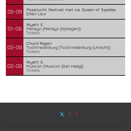
Popelucht Festival met o.a. Queen of Spades
29-08
Etten-Leur
Wyatt E.
01-09
Merleyn (Merleyn (Nijmegen))
Tickets
Chuck Ragan
02-09
TivoliVredenburg (TivoliVredenburg (Utrecht))
Tickets
Wyatt E.
02-09
Musicon (Musicon (Den Haag))
Tickets