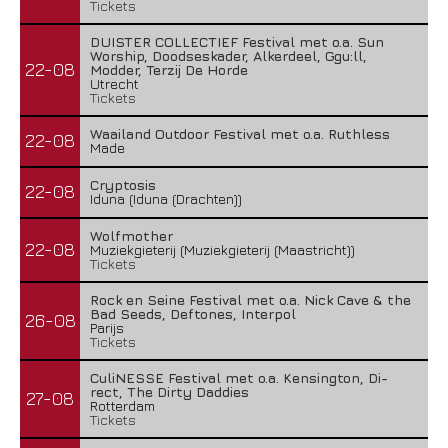
Tickets
DUISTER COLLECTIEF Festival met o.a. Sun
Worship, Doodseskader, Alkerdeel, Ggu:ll,
22-08
Modder, Terzij De Horde
Utrecht
Tickets
Waailand Outdoor Festival met o.a. Ruthless
22-08
Made
Cryptosis
22-08
Iduna (Iduna (Drachten))
Wolfmother
22-08
Muziekgieterij (Muziekgieterij (Maastricht))
Tickets
Rock en Seine Festival met o.a. Nick Cave & the
Bad Seeds, Deftones, Interpol
26-08
Parijs
Tickets
CuliNESSE Festival met o.a. Kensington, Di-
rect, The Dirty Daddies
27-08
Rotterdam
Tickets