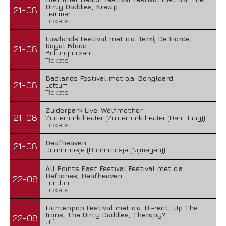
Dirty Daddies, Krezip
21-08
Lemmer
Tickets
Lowlands Festival met o.a. Terzij De Horde,
Royal Blood
21-08
Biddinghuizen
Tickets
Badlands Festival met o.a. Bongloard
21-08
Lottum
Tickets
Zuiderpark Live: Wolfmother
21-08
Zuiderparktheater (Zuiderparktheater (Den Haag))
Tickets
Deafheaven
21-08
Doornroosje (Doornroosje (Nijmegen))
All Points East Festival Festival met o.a.
Deftones, Deafheaven
22-08
London
Tickets
Huntenpop Festival met o.a. Di-rect, Up The
Irons, The Dirty Daddies, Therapy?
22-08
Ulft