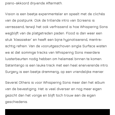
piano-akkoord drijvende Aftermath.
Vision is een beetje experimenteler en speelt met de clichés
van de postpunk. Ook de trillende intro van Screens is
verrassend, terwijl het ook verfrissend is hoe Whispering Sons
wegblijft van de platgetreden paden. Flood is dan weer een
stuk ‘klassieker’ en heeft een bijna hypnotiserend, mantra-
achtig refrein. Van de vooruitgeschoven single Surface wisten
we al dat sommige tracks van Whispering Sons meerdere
luisterbeurten nodig hebben om helemaal binnen te komen.
Satantango is een leuke track met een heel enerverende intro.
Surgery is een beetje drammerig, op een vriendelijke manier.
Several Others is voor Whispering Sons meer dan het album
van de bevestiging. Het is veel diverser en nog meer eigen
gezicht dan het vorige en blijft toch trouw aan de eigen
geschiedenis.