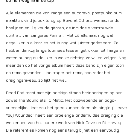
op hun weg naar de top.
Alle elementen die van Image een succrsvol postpunkalbum
maakten, vind je ook terug op Several Others: warme, ronde
baslijnen en ijle, koude gitaren, de inmiddels vertrouwde
contralt van zangeres Fenne, … Het zit allemaal nog wat
degelijker in elkaar en het is nog wat juister gedoseerd. Ze
hebben dankzij lange tournees lessen getrokken uit Image en
weten nu nog duidelijker in welke richting ze willen volgen. Nog
meer dan op het vorige album heeft deze band zijn eigen toon
en ritme gevonden. Hoe trager het ritme, hoe roder het
dreigingsniveau, zo lijkt het wel.
Dead End roept met zijn hoekige ritmes herinneringen op aan
zowel The Sound als TC Matic. Het opzwepende en pogo-
vriendelijke Heat zou het goed kunnen doen als single. (I Leave
You) Wounded” heeft een broeierige, onderhuidse dreiging die
we kennen van het oudere werk van Nick Cave en PJ Harvey.
Die referenties komen nog eens terug bijhet een eenvoudig