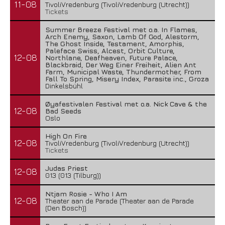
11-08
TivoliVredenburg (TivoliVredenburg (Utrecht))
Tickets
Summer Breeze Festival met o.a. In Flames,
Arch Enemy, Saxon, Lamb Of God, Alestorm,
The Ghost Inside, Testament, Amorphis,
Paleface Swiss, Alcest, Orbit Culture,
12-08
Northlane, Deafheaven, Future Palace,
Blackbraid, Der Weg Einer Freiheit, Alien Ant
Farm, Municipal Waste, Thundermother, From
Fall To Spring, Misery Index, Parasite inc., Groza
Dinkelsbühl
Øyafestivalen Festival met o.a. Nick Cave & the
12-08
Bad Seeds
Oslo
High On Fire
12-08
TivoliVredenburg (TivoliVredenburg (Utrecht))
Tickets
Judas Priest
12-08
013 (013 (Tilburg))
Ntjam Rosie - Who I Am
12-08
Theater aan de Parade (Theater aan de Parade
(Den Bosch))