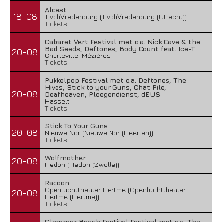
Alcest
18-08
TivoliVredenburg (TivoliVredenburg (Utrecht))
Tickets
Cabaret Vert Festival met o.a. Nick Cave & the
Bad Seeds, Deftones, Body Count feat. Ice-T
20-08
Charleville-Mézières
Tickets
Pukkelpop Festival met o.a. Deftones, The
Hives, Stick to your Guns, Chat Pile,
20-08
Deafheaven, Ploegendienst, dEUS
Hasselt
Tickets
Stick To Your Guns
20-08
Nieuwe Nor (Nieuwe Nor (Heerlen))
Tickets
Wolfmother
20-08
Hedon (Hedon (Zwolle))
Racoon
Openluchttheater Hertme (Openluchttheater
20-08
Hertme (Hertme))
Tickets
Glemmer Beach Festival Festival met o.a. The