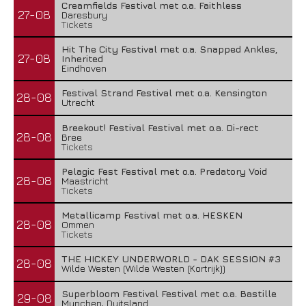
Creamfields Festival met o.a. Faithless
27-08
Daresbury
Tickets
Hit The City Festival met o.a. Snapped Ankles,
27-08
Inherited
Eindhoven
Festival Strand Festival met o.a. Kensington
28-08
Utrecht
Breekout! Festival Festival met o.a. Di-rect
28-08
Bree
Tickets
Pelagic Fest Festival met o.a. Predatory Void
28-08
Maastricht
Tickets
Metallicamp Festival met o.a. HESKEN
28-08
Ommen
Tickets
THE HICKEY UNDERWORLD - DAK SESSION #3
28-08
Wilde Westen (Wilde Westen (Kortrijk))
Superbloom Festival Festival met o.a. Bastille
29-08
Munchen, Duitsland