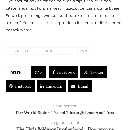
Live gaat dit ook zeker een belevenis zijn, Draaijer is een
uitstekende muzikant en weet muzikaal de luisteraar te boeien.
En welk percentage van concertbezoekers let er nu op de
teksten? Kortom, als er live optredens komen, zijn die zeker een
bezoek waard.
EDWIN DRAAIJER
MOJO OVERDRIVE
WIN
Facebook
Twitter
0
DELEN
Pinterest
Linkedin
Email
vorig bericht
The World State – Traced Through Dust And Time
volgend bericht
The Chris Robinson Brotherhood – Doornroosje