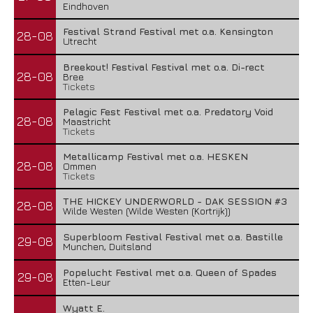
Eindhoven
Festival Strand Festival met o.a. Kensington
28-08
Utrecht
Breekout! Festival Festival met o.a. Di-rect
28-08
Bree
Tickets
Pelagic Fest Festival met o.a. Predatory Void
28-08
Maastricht
Tickets
Metallicamp Festival met o.a. HESKEN
28-08
Ommen
Tickets
THE HICKEY UNDERWORLD - DAK SESSION #3
28-08
Wilde Westen (Wilde Westen (Kortrijk))
Superbloom Festival Festival met o.a. Bastille
29-08
Munchen, Duitsland
Popelucht Festival met o.a. Queen of Spades
29-08
Etten-Leur
Wyatt E.