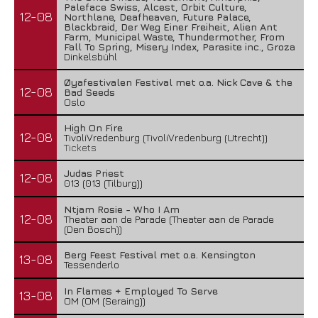
Paleface Swiss, Alcest, Orbit Culture,
12-08
Northlane, Deafheaven, Future Palace,
Blackbraid, Der Weg Einer Freiheit, Alien Ant
Farm, Municipal Waste, Thundermother, From
Fall To Spring, Misery Index, Parasite inc., Groza
Dinkelsbühl
Øyafestivalen Festival met o.a. Nick Cave & the
12-08
Bad Seeds
Oslo
High On Fire
12-08
TivoliVredenburg (TivoliVredenburg (Utrecht))
Tickets
Judas Priest
12-08
013 (013 (Tilburg))
Ntjam Rosie - Who I Am
12-08
Theater aan de Parade (Theater aan de Parade
(Den Bosch))
Berg Feest Festival met o.a. Kensington
13-08
Tessenderlo
In Flames + Employed To Serve
13-08
OM (OM (Seraing))