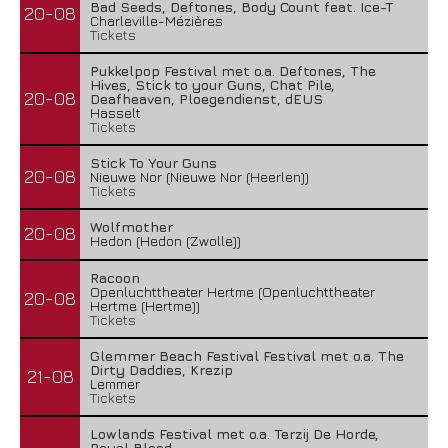
Bad Seeds, Deftones, Body Count feat. Ice-T
20-08
Charleville-Mézières
Tickets
Pukkelpop Festival met o.a. Deftones, The
Hives, Stick to your Guns, Chat Pile,
20-08
Deafheaven, Ploegendienst, dEUS
Hasselt
Tickets
Stick To Your Guns
20-08
Nieuwe Nor (Nieuwe Nor (Heerlen))
Tickets
Wolfmother
20-08
Hedon (Hedon (Zwolle))
Racoon
Openluchttheater Hertme (Openluchttheater
20-08
Hertme (Hertme))
Tickets
Glemmer Beach Festival Festival met o.a. The
Dirty Daddies, Krezip
21-08
Lemmer
Tickets
Lowlands Festival met o.a. Terzij De Horde,
Royal Blood