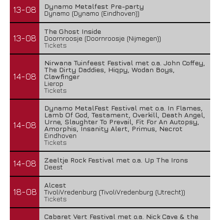
Dynamo Metalfest Pre-party
13-08
Dynamo (Dynamo (Eindhoven))
The Ghost Inside
13-08
Doornroosje (Doornroosje (Nijmegen))
Tickets
Nirwana Tuinfeest Festival met o.a. John Coffey,
The Dirty Daddies, Hiqpy, Wodan Boys,
14-08
Clawfinger
Lierop
Tickets
Dynamo MetalFest Festival met o.a. In Flames,
Lamb Of God, Testament, Overkill, Death Angel,
Urne, Slaughter To Prevail, Fit For An Autopsy,
14-08
Amorphis, Insanity Alert, Primus, Necrot
Eindhoven
Tickets
Zeeltje Rock Festival met o.a. Up The Irons
14-08
Deest
Alcest
18-08
TivoliVredenburg (TivoliVredenburg (Utrecht))
Tickets
Cabaret Vert Festival met o.a. Nick Cave & the