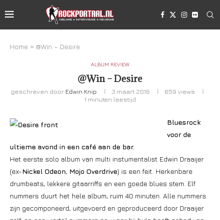
Home
»
@Win – Desire
ALBUM REVIEW
@Win – Desire
geschreven door
Edwin Knip
3 maart 2016
659
views
1 minuten leestijd
Bluesrock
voor de
ultieme avond in een café aan de bar.
Het eerste solo album van multi instumentalist Edwin Draaijer
(ex-
Nickel Odeon
,
Mojo Overdrive
) is een feit. Herkenbare
drumbeats, lekkere gitaarriffs en een goede blues stem. Elf
nummers duurt het hele album, ruim 40 minuten. Alle nummers
zijn gecomponeerd, uitgevoerd en geproduceerd door Draaijer