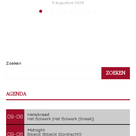
5 augustus 2026
Zoeken
ZOEKEN
AGENDA
Hatebreed
09-08
Het Bolwerk (Het Bolwerk (Sneek))
Midnight
09-08
Bibelot (Bibelot (Dordrecht))