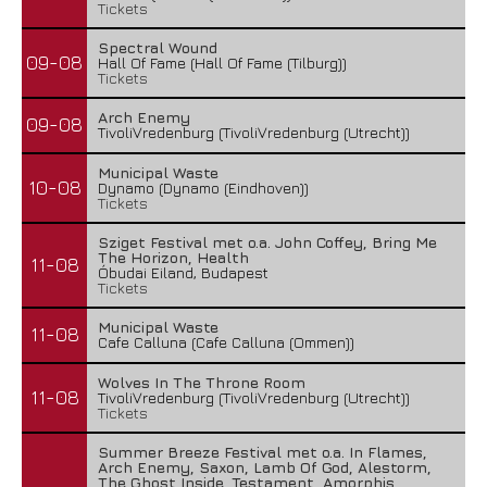
Tickets
Spectral Wound
09-08
Hall Of Fame (Hall Of Fame (Tilburg))
Tickets
Arch Enemy
09-08
TivoliVredenburg (TivoliVredenburg (Utrecht))
Municipal Waste
10-08
Dynamo (Dynamo (Eindhoven))
Tickets
Sziget Festival met o.a. John Coffey, Bring Me
The Horizon, Health
11-08
Óbudai Eiland, Budapest
Tickets
Municipal Waste
11-08
Cafe Calluna (Cafe Calluna (Ommen))
Wolves In The Throne Room
11-08
TivoliVredenburg (TivoliVredenburg (Utrecht))
Tickets
Summer Breeze Festival met o.a. In Flames,
Arch Enemy, Saxon, Lamb Of God, Alestorm,
The Ghost Inside, Testament, Amorphis,