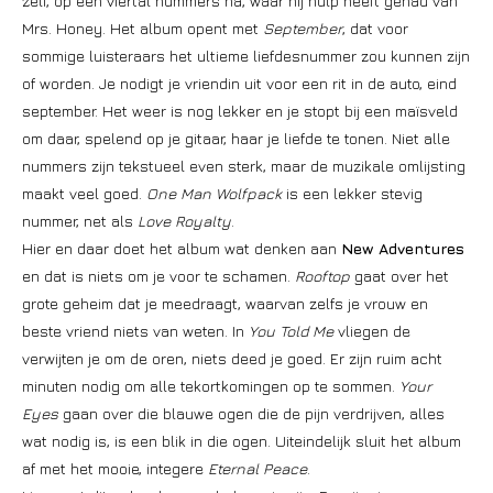
zelf, op een viertal nummers na, waar hij hulp heeft gehad van
Mrs. Honey. Het album opent met
September
, dat voor
sommige luisteraars het ultieme liefdesnummer zou kunnen zijn
of worden. Je nodigt je vriendin uit voor een rit in de auto, eind
september. Het weer is nog lekker en je stopt bij een maïsveld
om daar, spelend op je gitaar, haar je liefde te tonen. Niet alle
nummers zijn tekstueel even sterk, maar de muzikale omlijsting
maakt veel goed.
One Man Wolfpack
is een lekker stevig
nummer, net als
Love Royalty
.
Hier en daar doet het album wat denken aan
New Adventures
en dat is niets om je voor te schamen.
Rooftop
gaat over het
grote geheim dat je meedraagt, waarvan zelfs je vrouw en
beste vriend niets van weten. In
You Told Me
vliegen de
verwijten je om de oren, niets deed je goed. Er zijn ruim acht
minuten nodig om alle tekortkomingen op te sommen.
Your
Eyes
gaan over die blauwe ogen die de pijn verdrijven, alles
wat nodig is, is een blik in die ogen. Uiteindelijk sluit het album
af met het mooie, integere
Eternal Peace
.