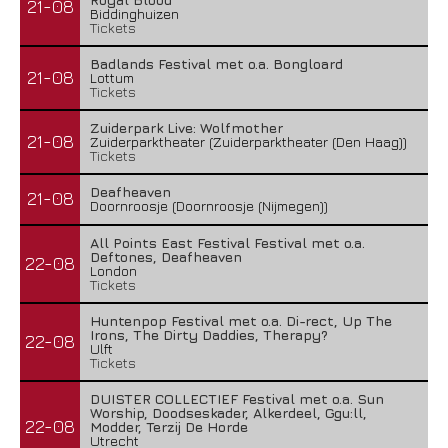
21-08
Biddinghuizen
Tickets
Badlands Festival met o.a. Bongloard
21-08
Lottum
Tickets
Zuiderpark Live: Wolfmother
21-08
Zuiderparktheater (Zuiderparktheater (Den Haag))
Tickets
Deafheaven
21-08
Doornroosje (Doornroosje (Nijmegen))
All Points East Festival Festival met o.a.
Deftones, Deafheaven
22-08
London
Tickets
Huntenpop Festival met o.a. Di-rect, Up The
Irons, The Dirty Daddies, Therapy?
22-08
Ulft
Tickets
DUISTER COLLECTIEF Festival met o.a. Sun
Worship, Doodseskader, Alkerdeel, Ggu:ll,
22-08
Modder, Terzij De Horde
Utrecht