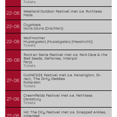
Tickets
Waailand Outdoor Festival met o.a. Ruthless
22-08
Made
Cryptosis
22-08
Iduna (Iduna (Drachten))
Wolfmother
22-08
Muziekgieterij (Muziekgieterij (Maastricht))
Tickets
Rock en Seine Festival met o.a. Nick Cave & the
Bad Seeds, Deftones, Interpol
26-08
Parijs
Tickets
CuliNESSE Festival met o.a. Kensington, Di-
rect, The Dirty Daddies
27-08
Rotterdam
Tickets
Creamfields Festival met o.a. Faithless
27-08
Daresbury
Tickets
Hit The City Festival met o.a. Snapped Ankles,
27-08
Inherited