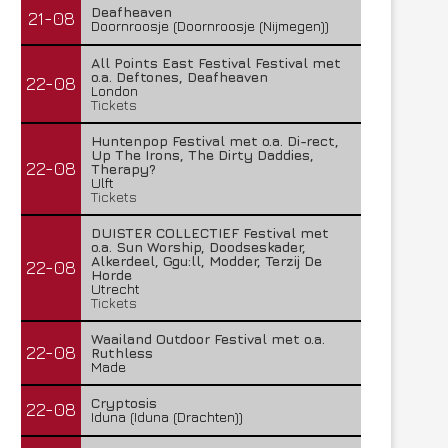
Deafheaven
21-08
Doornroosje (Doornroosje (Nijmegen))
All Points East Festival Festival met
o.a. Deftones, Deafheaven
22-08
London
Tickets
Huntenpop Festival met o.a. Di-rect,
Up The Irons, The Dirty Daddies,
22-08
Therapy?
Ulft
Tickets
DUISTER COLLECTIEF Festival met
o.a. Sun Worship, Doodseskader,
Alkerdeel, Ggu:ll, Modder, Terzij De
22-08
Horde
Utrecht
Tickets
Waailand Outdoor Festival met o.a.
22-08
Ruthless
Made
Cryptosis
22-08
Iduna (Iduna (Drachten))