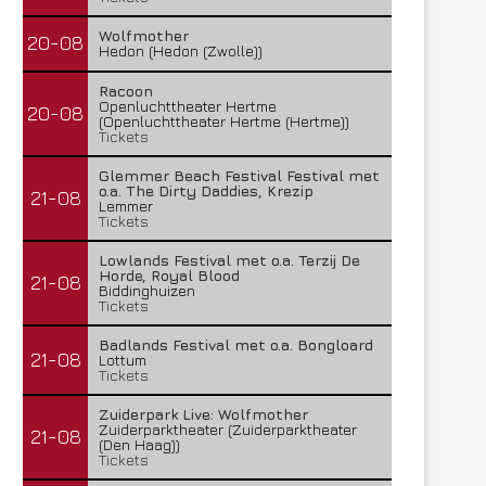
Wolfmother
20-08
Hedon (Hedon (Zwolle))
Racoon
Openluchttheater Hertme
20-08
(Openluchttheater Hertme (Hertme))
Tickets
Glemmer Beach Festival Festival met
o.a. The Dirty Daddies, Krezip
21-08
Lemmer
Tickets
Lowlands Festival met o.a. Terzij De
Horde, Royal Blood
21-08
Biddinghuizen
Tickets
Badlands Festival met o.a. Bongloard
21-08
Lottum
Tickets
Zuiderpark Live: Wolfmother
Zuiderparktheater (Zuiderparktheater
21-08
(Den Haag))
Tickets