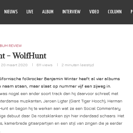
NIEUWS
LIVE
ALBUM
INTERVIEW
VIDEO
COLUMN
P
BUM REVIEW
t – WolfHunt
20 maart 2020
611
views
2 minuten leestijd
lifornische folkrocker Benjamin Winter heeft al vier albums
jn naam staan, maar slaat op nummer vijf een zijweg in.
was nogal een ander soort track dan hij daarvoor schreef, met
sterdamse muzikanten, Jeroen Ligter (Giant Tiger Hooch), Herman
Hunt en begon hij te werken aan wat ze een Social Commentary
ige debuut daar. De rootsklanken zijn hier inderdaad schaars. Het
s, kamerbrede gitaarpartijen en een stijl van zingen die je eerder
.