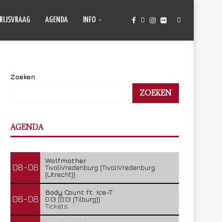
RIJSVRAAG
AGENDA
INFO
Zoeken
ZOEKEN
AGENDA
Wolfmother
08-08
TivoliVredenburg (TivoliVredenburg
(Utrecht))
Body Count ft. Ice-T
08-08
013 (013 (Tilburg))
Tickets