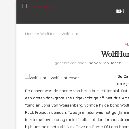
HOME
Home
»
WolfHunt – WolfHunt
AL
WolfHun
geschreven door
Eric Van Den Bosch
De Ca
op zi
De aanzet was de opener van het album, Millennial. Dat 
een groter-dan-grote The Edge-achtige riff. Met drie Am
Ypma en Joris van Waesenberg, vormde hij de band Wolf
Rock Project noemden. Twee jaar later was het gelijknam
is alternatieve bluesy rock ‘n’ roll, met donderende drum
bij blues noir-acts als Nick Cave en Curse Of Lono hoort