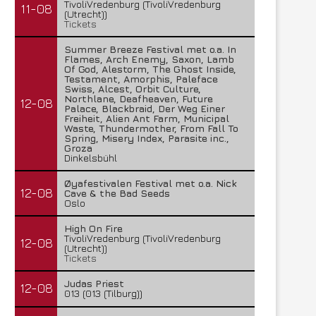
TivoliVredenburg (TivoliVredenburg
11-08
(Utrecht))
Tickets
Summer Breeze Festival met o.a. In
Flames, Arch Enemy, Saxon, Lamb
Of God, Alestorm, The Ghost Inside,
Testament, Amorphis, Paleface
Swiss, Alcest, Orbit Culture,
Northlane, Deafheaven, Future
12-08
Palace, Blackbraid, Der Weg Einer
Freiheit, Alien Ant Farm, Municipal
Waste, Thundermother, From Fall To
Spring, Misery Index, Parasite inc.,
Groza
Dinkelsbühl
Øyafestivalen Festival met o.a. Nick
12-08
Cave & the Bad Seeds
Oslo
High On Fire
TivoliVredenburg (TivoliVredenburg
12-08
(Utrecht))
Tickets
Judas Priest
12-08
013 (013 (Tilburg))