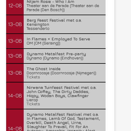
Ntjam Rosie - Who I Am
12-08
Theater aan de Parade (Theater aan de
Parade (Den Bosch))
Berg Feest Festival met o.a.
13-08
Kensington
Tessenderlo
In Flames + Employed To Serve
13-08
OM (OM (Seraing))
Dynamo Metalfest Pre-party
13-08
Dynamo (Dynamo (Eindhoven))
The Ghost Inside
13-08
Doornroosje (Doornroosje (Nijmegen))
Tickets
Nirwana Tuinfeest Festival met o.a.
John Coffey, The Dirty Daddies,
14-08
Hiqpy, Wodan Boys, Clawfinger
Lierop
Lunatic Soul – Transition II
Boneripper – Radiant In
Tickets
29 juli 2026
27 juli 2026
Dynamo MetalFest Festival met o.a.
In Flames, Lamb Of God, Testament,
Overkill, Death Angel, Urne,
Slaughter To Prevail, Fit For An
14-08
Autopsy, Amorphis, Insanity Alert,