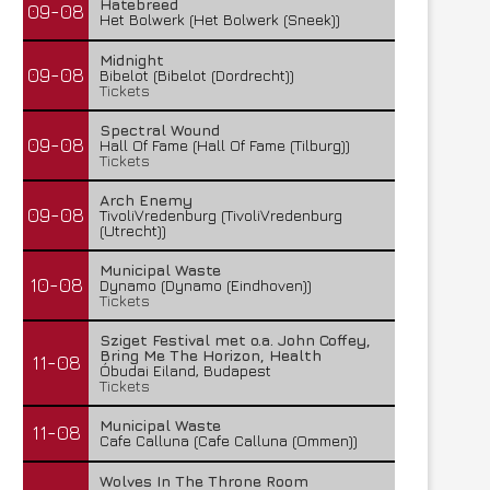
Hatebreed
09-08
Het Bolwerk (Het Bolwerk (Sneek))
Midnight
09-08
Bibelot (Bibelot (Dordrecht))
Tickets
Spectral Wound
09-08
Hall Of Fame (Hall Of Fame (Tilburg))
Tickets
Arch Enemy
09-08
TivoliVredenburg (TivoliVredenburg
(Utrecht))
Municipal Waste
10-08
Dynamo (Dynamo (Eindhoven))
Tickets
Sziget Festival met o.a. John Coffey,
Bring Me The Horizon, Health
11-08
Óbudai Eiland, Budapest
Tickets
Municipal Waste
11-08
Cafe Calluna (Cafe Calluna (Ommen))
Wolves In The Throne Room