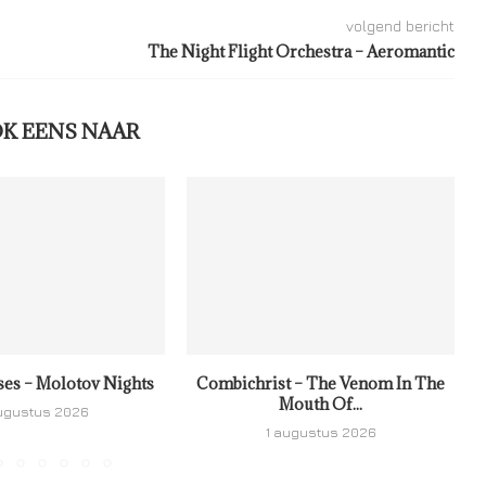
volgend bericht
The Night Flight Orchestra – Aeromantic
OK EENS NAAR
ses – Molotov Nights
Combichrist – The Venom In The
Mouth Of...
ugustus 2026
1 augustus 2026