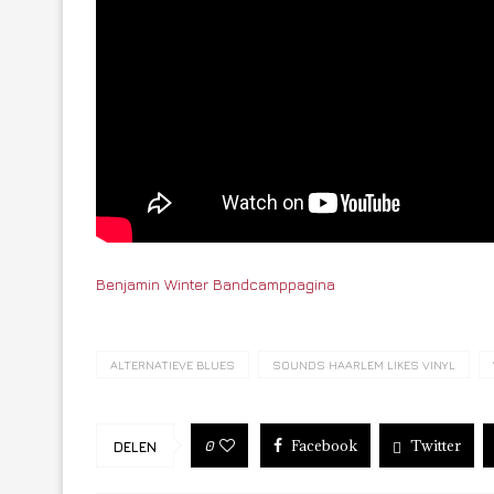
Benjamin Winter Bandcamppagina
ALTERNATIEVE BLUES
SOUNDS HAARLEM LIKES VINYL
Facebook
Twitter
0
DELEN