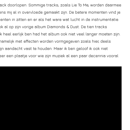
 track doorlopen. Sommige tracks, zoals Lie To Me, worden daarmee
ns mij al in overvloede gemaakt zijn. De betere momenten vind je
nten in zitten en er als het ware wat lucht in de instrumentatie
ook al op zijn vorige album Diamonds & Dust. De tien tracks
 heel eerlijk ben had het album ook niet veel langer moeten zijn.
ornamelijk met effecten worden vormgegeven zoals hier, deels
mijn aandacht vast te houden. Maar ik ben geloof ik ook niet
eer een plaatje voor wie zijn muziek al een paar decennia vooral