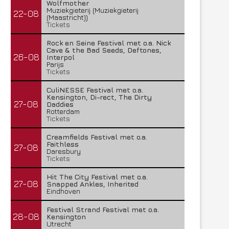
Wolfmother
Muziekgieterij (Muziekgieterij
22-08
(Maastricht))
Tickets
Rock en Seine Festival met o.a. Nick
Cave & the Bad Seeds, Deftones,
26-08
Interpol
Parijs
Tickets
CuliNESSE Festival met o.a.
Kensington, Di-rect, The Dirty
27-08
Daddies
Rotterdam
Tickets
Creamfields Festival met o.a.
Faithless
27-08
Daresbury
Tickets
Hit The City Festival met o.a.
27-08
Snapped Ankles, Inherited
Eindhoven
Festival Strand Festival met o.a.
28-08
Kensington
Utrecht