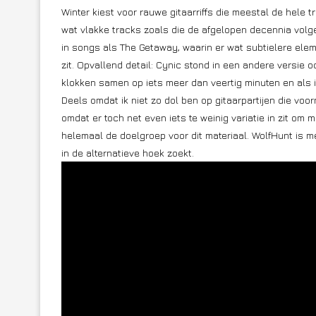
Winter kiest voor rauwe gitaarriffs die meestal de hele
wat vlakke tracks zoals die de afgelopen decennia volge
in songs als The Getaway, waarin er wat subtielere eleme
zit. Opvallend detail: Cynic stond in een andere versie 
klokken samen op iets meer dan veertig minuten en als ik
Deels omdat ik niet zo dol ben op gitaarpartijen die vo
omdat er toch net even iets te weinig variatie in zit om 
helemaal de doelgroep voor dit materiaal. WolfHunt is m
in de alternatieve hoek zoekt.