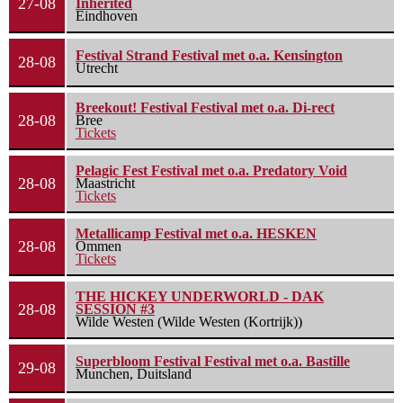
27-08
Inherited
Eindhoven
Festival Strand Festival met o.a. Kensington
28-08
Utrecht
Breekout! Festival Festival met o.a. Di-rect
28-08
Bree
Tickets
Pelagic Fest Festival met o.a. Predatory Void
28-08
Maastricht
Tickets
Metallicamp Festival met o.a. HESKEN
28-08
Ommen
Tickets
THE HICKEY UNDERWORLD - DAK
28-08
SESSION #3
Wilde Westen (Wilde Westen (Kortrijk))
Superbloom Festival Festival met o.a. Bastille
29-08
Munchen, Duitsland