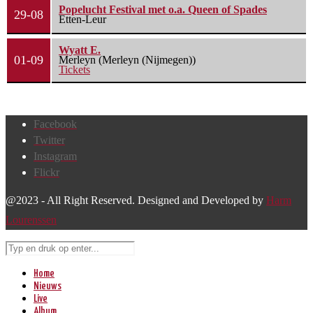
Popelucht Festival met o.a. Queen of Spades
29-08
Etten-Leur
Wyatt E.
01-09
Merleyn (Merleyn (Nijmegen))
Tickets
Facebook
Twitter
Instagram
Flickr
@2023 - All Right Reserved. Designed and Developed by
Harm
Lourenssen
Home
Nieuws
Live
Album