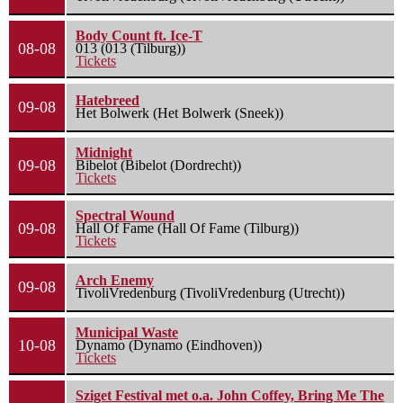
Body Count ft. Ice-T
08-08
013 (013 (Tilburg))
Tickets
Hatebreed
09-08
Het Bolwerk (Het Bolwerk (Sneek))
Midnight
09-08
Bibelot (Bibelot (Dordrecht))
Tickets
Spectral Wound
09-08
Hall Of Fame (Hall Of Fame (Tilburg))
Tickets
Arch Enemy
09-08
TivoliVredenburg (TivoliVredenburg (Utrecht))
Municipal Waste
10-08
Dynamo (Dynamo (Eindhoven))
Tickets
Sziget Festival met o.a. John Coffey, Bring Me The