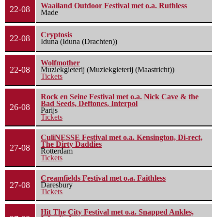
Waailand Outdoor Festival met o.a. Ruthless
22-08
Made
Cryptosis
22-08
Iduna (Iduna (Drachten))
Wolfmother
22-08
Muziekgieterij (Muziekgieterij (Maastricht))
Tickets
Rock en Seine Festival met o.a. Nick Cave & the
Bad Seeds, Deftones, Interpol
26-08
Parijs
Tickets
CuliNESSE Festival met o.a. Kensington, Di-rect,
The Dirty Daddies
27-08
Rotterdam
Tickets
Creamfields Festival met o.a. Faithless
27-08
Daresbury
Tickets
Hit The City Festival met o.a. Snapped Ankles,