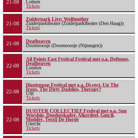
21-08
Lottum
Tickets
Zuiderpark Live: Wolfmother
21-08
Zuiderparktheater (Zuiderparktheater (Den Haag))
Tickets
Deafheaven
21-08
Doornroosje (Doornroosje (Nijmegen))
All Points East Festival Festival met o.a. Deftones,
Deafheaven
22-08
London
Tickets
Huntenpop Festival met o.a. Di-rect, Up The
Irons, The Dirty Daddies, Therapy?
22-08
Ulft
Tickets
DUISTER COLLECTIEF Festival met o.a. Sun
Worship, Doodseskader, Alkerdeel, Ggu:ll,
22-08
Modder, Terzij De Horde
Utrecht
Tickets