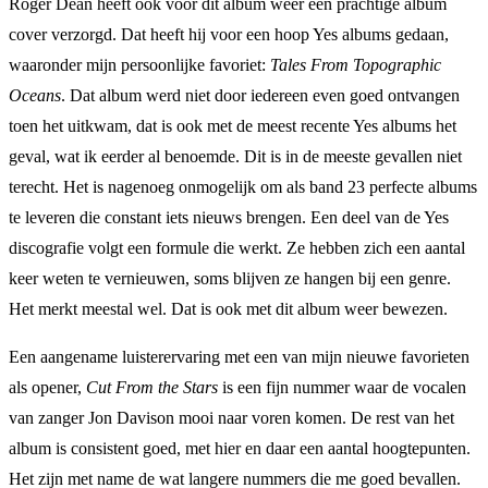
Roger Dean heeft ook voor dit album weer een prachtige album
cover verzorgd. Dat heeft hij voor een hoop Yes albums gedaan,
waaronder mijn persoonlijke favoriet:
Tales From Topographic
Oceans
. Dat album werd niet door iedereen even goed ontvangen
toen het uitkwam, dat is ook met de meest recente Yes albums het
geval, wat ik eerder al benoemde. Dit is in de meeste gevallen niet
terecht. Het is nagenoeg onmogelijk om als band 23 perfecte albums
te leveren die constant iets nieuws brengen. Een deel van de Yes
discografie volgt een formule die werkt. Ze hebben zich een aantal
keer weten te vernieuwen, soms blijven ze hangen bij een genre.
Het merkt meestal wel. Dat is ook met dit album weer bewezen.
Een aangename luisterervaring met een van mijn nieuwe favorieten
als opener,
Cut From the Stars
is een fijn nummer waar de vocalen
van zanger Jon Davison mooi naar voren komen. De rest van het
album is consistent goed, met hier en daar een aantal hoogtepunten.
Het zijn met name de wat langere nummers die me goed bevallen.