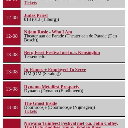
Tickets
Judas Priest
12-08
013 (013 (Tilburg))
Ntjam Rosie - Who I Am
12-08
Theater aan de Parade (Theater aan de Parade (Den
Bosch))
Berg Feest Festival met o.a. Kensington
13-08
Tessenderlo
In Flames + Employed To Serve
13-08
OM (OM (Seraing))
Dynamo Metalfest Pre-party
13-08
Dynamo (Dynamo (Eindhoven))
The Ghost Inside
13-08
Doornroosje (Doornroosje (Nijmegen))
Tickets
Nirwana Tuinfeest Festival met o.a. John Coffey,
The Dirty Daddies, Hiqpy, Wodan Boys,