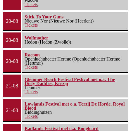
Hasselt
Tickets
Stick To Your Guns
20-08
Nieuwe Nor (Nieuwe Nor (Heerlen))
Tickets
Wolfmother
20-08
Hedon (Hedon (Zwolle))
Racoon
Openluchttheater Hertme (Openluchttheater Hertme
20-08
(Hertme))
Tickets
Glemmer Beach Festival Festival met o.a. The
Dirty Daddies, Krezip
21-08
Lemmer
Tickets
Lowlands Festival met o.a. Terzij De Horde, Royal
Blood
21-08
Biddinghuizen
Tickets
Badlands Festival met o.a. Bongloard