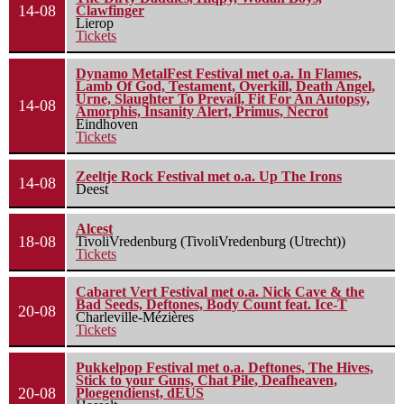
14-08
Clawfinger
Lierop
Tickets
Dynamo MetalFest Festival met o.a. In Flames,
Lamb Of God, Testament, Overkill, Death Angel,
Urne, Slaughter To Prevail, Fit For An Autopsy,
14-08
Amorphis, Insanity Alert, Primus, Necrot
Eindhoven
Tickets
Zeeltje Rock Festival met o.a. Up The Irons
14-08
Deest
Alcest
18-08
TivoliVredenburg (TivoliVredenburg (Utrecht))
Tickets
Cabaret Vert Festival met o.a. Nick Cave & the
Bad Seeds, Deftones, Body Count feat. Ice-T
20-08
Charleville-Mézières
Tickets
Pukkelpop Festival met o.a. Deftones, The Hives,
Stick to your Guns, Chat Pile, Deafheaven,
20-08
Ploegendienst, dEUS