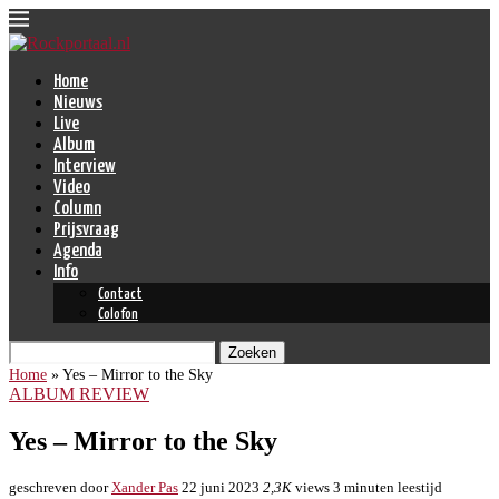
Home
Nieuws
Live
Album
Interview
Video
Column
Prijsvraag
Agenda
Info
Contact
Colofon
Zoeken
Home
»
Yes – Mirror to the Sky
ALBUM REVIEW
Yes – Mirror to the Sky
geschreven door
Xander Pas
22 juni 2023
2,3K
views
3 minuten leestijd