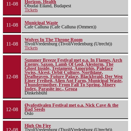
Horizon, Health
11-08
Óbudai Eiland, Budapest
Tickets
Municipal Waste
11-08
Cafe Calluna (Cafe Calluna (Ommen))
Wolves In The Throne Room
11-08
TivoliVredenburg (TivoliVredenburg (Utrecht))
Tickets
Summer Breeze Festival met o.a. In Flames, Arch
Enemy, Saxon, Lamb Of God, Alestorm, The
Ghost Inside, Testament, Amorphis, Paleface
Swiss, Alcest, Orbit Culture, Northlane,
12-08
Deafheaven, Future Palace, Blackbraid, Der Weg
Einer Freiheit, Alien Ant Farm, Municipal Waste,
Thundermother, From Fall To Spring, Misery
Index, Parasite inc., Groza
Dinkelsbühl
Øyafestivalen Festival met o.a. Nick Cave & the
12-08
Bad Seeds
Oslo
High On Fire
12-08
TivoliVredenburg (TivoliVredenburg (Utrecht))