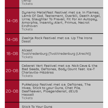
Lierop
Tickets
Dynamo MetalFest Festival met o.a. In Flames,
Lamb Of God, Testament, Overkill, Death Angel,
Urne, Slaughter To Prevail, Fit For An Autopsy,
14-08
Amorphis, Insanity Alert, Primus, Necrot
Eindhoven
Tickets
Zeeltje Rock Festival met o.a. Up The Irons
14-08
Deest
Alcest
18-08
TivoliVredenburg (TivoliVredenburg (Utrecht))
Tickets
Cabaret Vert Festival met o.a. Nick Cave & the
Bad Seeds, Deftones, Body Count feat. Ice-T
20-08
Charleville-Mézières
Tickets
Pukkelpop Festival met o.a. Deftones, The
Hives, Stick to your Guns, Chat Pile,
20-08
Deafheaven, Ploegendienst, dEUS
Hasselt
Tickets
Stick To Your Guns