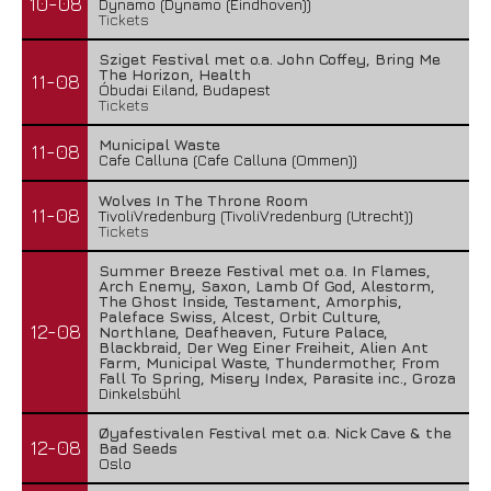
10-08
Dynamo (Dynamo (Eindhoven))
Tickets
Sziget Festival met o.a. John Coffey, Bring Me
The Horizon, Health
11-08
Óbudai Eiland, Budapest
Tickets
Municipal Waste
11-08
Cafe Calluna (Cafe Calluna (Ommen))
Wolves In The Throne Room
11-08
TivoliVredenburg (TivoliVredenburg (Utrecht))
Tickets
Summer Breeze Festival met o.a. In Flames,
Arch Enemy, Saxon, Lamb Of God, Alestorm,
The Ghost Inside, Testament, Amorphis,
Paleface Swiss, Alcest, Orbit Culture,
12-08
Northlane, Deafheaven, Future Palace,
Blackbraid, Der Weg Einer Freiheit, Alien Ant
Farm, Municipal Waste, Thundermother, From
Fall To Spring, Misery Index, Parasite inc., Groza
Dinkelsbühl
Øyafestivalen Festival met o.a. Nick Cave & the
12-08
Bad Seeds
Oslo