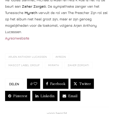
beurt aan
Zaher Zorgati.
De sympathieke zanger van het
Tunesische
Myrath
vervult de rol van The Preacher. Zijn rol zal
op het album niet heel groot zijn, maar er zijn genoeg
mogelijkheden voor de toekomst, volgens Arjen Anthony
Lucassen.
Ayreonwebsite
ARJEN ANTHONY LUCASSEN
AYREON
MASCOT LABEL GROUP
MYRATH
ZAHER ZORGATI
Facebook
Twitter
0
DELEN
Pinterest
Linkedin
Email
vorig bericht