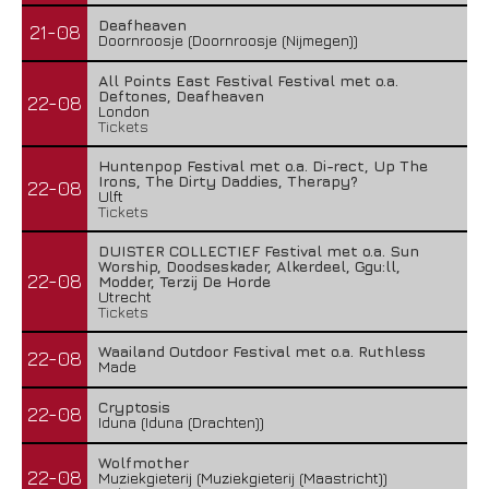
Deafheaven
21-08
Doornroosje (Doornroosje (Nijmegen))
All Points East Festival Festival met o.a.
Deftones, Deafheaven
22-08
London
Tickets
Huntenpop Festival met o.a. Di-rect, Up The
Irons, The Dirty Daddies, Therapy?
22-08
Ulft
Tickets
DUISTER COLLECTIEF Festival met o.a. Sun
Worship, Doodseskader, Alkerdeel, Ggu:ll,
22-08
Modder, Terzij De Horde
Utrecht
Tickets
Waailand Outdoor Festival met o.a. Ruthless
22-08
Made
Cryptosis
22-08
Iduna (Iduna (Drachten))
Wolfmother
22-08
Muziekgieterij (Muziekgieterij (Maastricht))