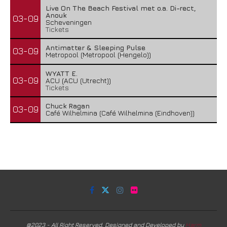
Live On The Beach Festival met o.a. Di-rect,
Anouk
03-09
Scheveningen
Tickets
Antimatter & Sleeping Pulse
03-09
Metropool (Metropool (Hengelo))
WYATT E.
03-09
ACU (ACU (Utrecht))
Tickets
Chuck Ragan
03-09
Café Wilhelmina (Café Wilhelmina (Eindhoven))
@2023 - All Right Reserved. Designed and Developed by
Harm