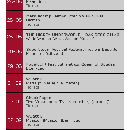
28-08
Maastricht
Tickets
Metallicamp Festival met o.a. HESKEN
28-08
Ommen
Tickets
THE HICKEY UNDERWORLD - DAK SESSION #3
28-08
Wilde Westen (Wilde Westen (Kortrijk))
Superbloom Festival Festival met o.a. Bastille
29-08
Munchen, Duitsland
Popelucht Festival met o.a. Queen of Spades
29-08
Etten-Leur
Wyatt E.
01-09
Merleyn (Merleyn (Nijmegen))
Tickets
Chuck Ragan
02-09
TivoliVredenburg (TivoliVredenburg (Utrecht))
Tickets
Wyatt E.
02-09
Musicon (Musicon (Den Haag))
Tickets