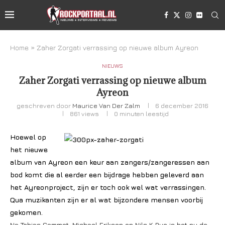
Home
»
Zaher Zorgati verrassing op nieuwe album Ayreon
NIEUWS
Zaher Zorgati verrassing op nieuwe album
Ayreon
geschreven door
Maurice Van Der Zalm
6 december 2016
861
views
0 minuten leestijd
Hoewel op
het nieuwe
album van Ayreon een keur aan zangers/zangeressen aan
bod komt die al eerder een bijdrage hebben geleverd aan
het Ayreonproject, zijn er toch ook wel wat verrassingen.
Qua muzikanten zijn er al wat bijzondere mensen voorbij
gekomen.
Na Tobias Sammet, Michael Eriksen en Nils K Rue is het nu de