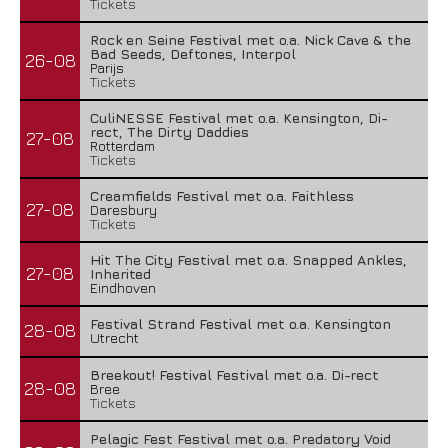
Tickets
Rock en Seine Festival met o.a. Nick Cave & the
Bad Seeds, Deftones, Interpol
26-08
Parijs
Tickets
CuliNESSE Festival met o.a. Kensington, Di-
rect, The Dirty Daddies
27-08
Rotterdam
Tickets
Creamfields Festival met o.a. Faithless
27-08
Daresbury
Tickets
Hit The City Festival met o.a. Snapped Ankles,
27-08
Inherited
Eindhoven
Festival Strand Festival met o.a. Kensington
28-08
Utrecht
Breekout! Festival Festival met o.a. Di-rect
28-08
Bree
Tickets
Pelagic Fest Festival met o.a. Predatory Void