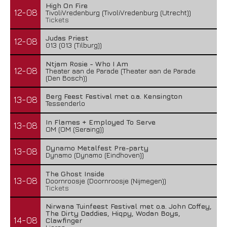
High On Fire
12-08
TivoliVredenburg (TivoliVredenburg (Utrecht))
Tickets
Judas Priest
12-08
013 (013 (Tilburg))
Ntjam Rosie - Who I Am
12-08
Theater aan de Parade (Theater aan de Parade
(Den Bosch))
Berg Feest Festival met o.a. Kensington
13-08
Tessenderlo
In Flames + Employed To Serve
13-08
OM (OM (Seraing))
Dynamo Metalfest Pre-party
13-08
Dynamo (Dynamo (Eindhoven))
The Ghost Inside
13-08
Doornroosje (Doornroosje (Nijmegen))
Tickets
Nirwana Tuinfeest Festival met o.a. John Coffey,
The Dirty Daddies, Hiqpy, Wodan Boys,
14-08
Clawfinger