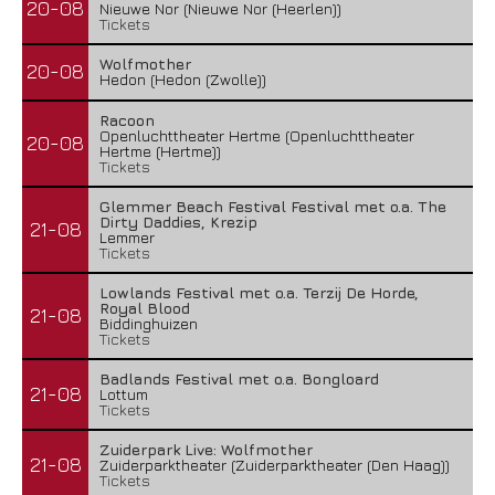
20-08
Nieuwe Nor (Nieuwe Nor (Heerlen))
Tickets
Wolfmother
20-08
Hedon (Hedon (Zwolle))
Racoon
Openluchttheater Hertme (Openluchttheater
20-08
Hertme (Hertme))
Tickets
Glemmer Beach Festival Festival met o.a. The
Dirty Daddies, Krezip
21-08
Lemmer
Tickets
Lowlands Festival met o.a. Terzij De Horde,
Royal Blood
21-08
Biddinghuizen
Tickets
Badlands Festival met o.a. Bongloard
21-08
Lottum
Tickets
Zuiderpark Live: Wolfmother
21-08
Zuiderparktheater (Zuiderparktheater (Den Haag))
Tickets