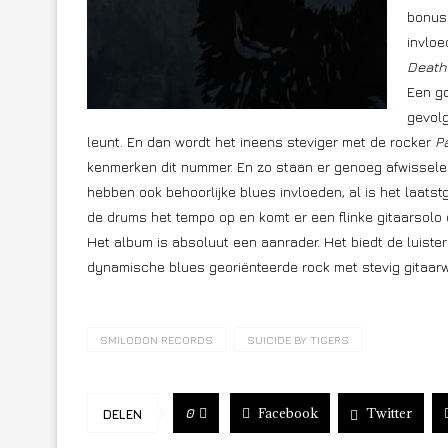
bonus 
invloe
Death 
Een g
gevol
leunt. En dan wordt het ineens steviger met de rocker
P
kenmerken dit nummer. En zo staan er genoeg afwisse
hebben ook behoorlijke blues invloeden, al is het laa
de drums het tempo op en komt er een flinke gitaarsolo
Het album is absoluut een aanrader. Het biedt de luister
dynamische blues georiënteerde rock met stevig gitaarw
SMILODON RECORDS
SUICIDE BY TIGERS
Facebook
Twitter
0
DELEN