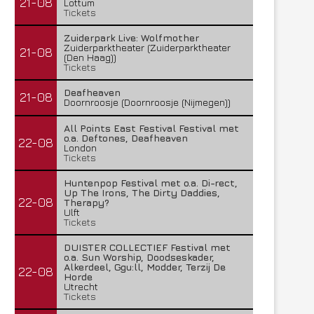
21-08
Lottum
Tickets
Zuiderpark Live: Wolfmother
Zuiderparktheater (Zuiderparktheater
21-08
(Den Haag))
Tickets
Deafheaven
21-08
Doornroosje (Doornroosje (Nijmegen))
All Points East Festival Festival met
o.a. Deftones, Deafheaven
22-08
London
Tickets
Huntenpop Festival met o.a. Di-rect,
Up The Irons, The Dirty Daddies,
22-08
Therapy?
Ulft
Tickets
DUISTER COLLECTIEF Festival met
o.a. Sun Worship, Doodseskader,
Alkerdeel, Ggu:ll, Modder, Terzij De
22-08
Horde
Utrecht
Tickets