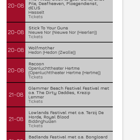
Pile, Deafheaven, Ploegendienst,
20-08
dEUS
Hasselt
Tickets
Stick To Your Guns
20-08
Nieuwe Nor (Nieuwe Nor (Heerlen))
Tickets
Wolfmother
20-08
Hedon (Hedon (Zwolle))
Racoon
Openluchttheater Hertme
20-08
(Openluchttheater Hertme (Hertme))
Tickets
Glemmer Beach Festival Festival met
o.a. The Dirty Daddies, Krezip
21-08
Lemmer
Tickets
Lowlands Festival met o.a. Terzij De
Horde, Royal Blood
21-08
Biddinghuizen
Tickets
Badlands Festival met o.a. Bongloard