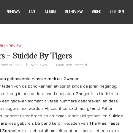
NIEUWS
LIVE
ALBUM
INTERVIEW
VIDEO
COLUMN
BUM REVIEW
rs – Suicide By Tigers
cember 2016
571
views
1 minuten leestijd
ues gebaseerde classic rock uit Zweden.
r leden van de band kennen elkaar al sinds de jaren negentig,
e elk nog in een andere band speelden. Zanger Nils Lindstrom
p een gegeven moment diverse nummers geschreven, en deze
n opgenomen worden. Hij zocht contact met gitarist Petter
rt, bassist Peter Broch en drummer Johan Helgesson, en
Suicide
gers
was geboren. De band kent invloeden van
The Free
,
Taste
d Zeppelin
. Het debuutalbum telt acht nummers met een extra