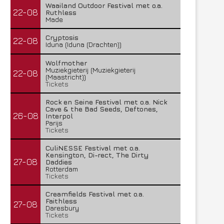
Waailand Outdoor Festival met o.a.
22-08
Ruthless
Made
Cryptosis
22-08
Iduna (Iduna (Drachten))
Wolfmother
Muziekgieterij (Muziekgieterij
22-08
(Maastricht))
Tickets
Rock en Seine Festival met o.a. Nick
Cave & the Bad Seeds, Deftones,
26-08
Interpol
Parijs
Tickets
CuliNESSE Festival met o.a.
Kensington, Di-rect, The Dirty
27-08
Daddies
Rotterdam
Tickets
Creamfields Festival met o.a.
Faithless
27-08
Daresbury
Tickets