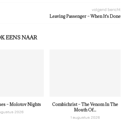
volgend bericht
Leaving Passenger – When It's Done
OK EENS NAAR
ses – Molotov Nights
Combichrist – The Venom In The
Mouth Of...
ugustus 2026
1 augustus 2026