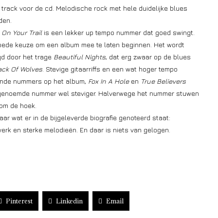
track voor de cd. Melodische rock met hele duidelijke blues
den.
On Your Trail
is een lekker up tempo nummer dat goed swingt.
oede keuze om een album mee te laten beginnen. Het wordt
gd door het trage
Beautiful Nights
, dat erg zwaar op de blues
ack Of Wolves
. Stevige gitaarriffs en een wat hoger tempo
lende nummers op het album,
Fox In A Hole
en
True Believers
tstgenoemde nummer wel steviger. Halverwege het nummer stuwen
 om de hoek.
aar wat er in de bijgeleverde biografie genoteerd staat:
erk en sterke melodieën. En daar is niets van gelogen.
Pinterest
Linkedin
Email