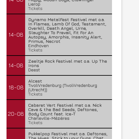
Lierop
Tickets
Dynamo MetalFest Festival met o.a.
In Flames, Lamb Of God, Testament,
Overkill, Death Angel, Urne,
Slaughter To Prevail, Fit For An
14-08
Autopsy, Amorphis, Insanity Alert,
Primus, Necrot
Eindhoven
Tickets
Zeeltje Rock Festival met o.a. Up The
14-08
Irons
Deest
Alcest
TivoliVredenburg (TivoliVredenburg
18-08
(Utrecht))
Tickets
Cabaret Vert Festival met o.a. Nick
Cave & the Bad Seeds, Deftones,
20-08
Body Count feat. Ice-T
Charleville-Mézières
Tickets
Pukkelpop Festival met o.a. Deftones,
The Hives, Stick to your Guns, Chat