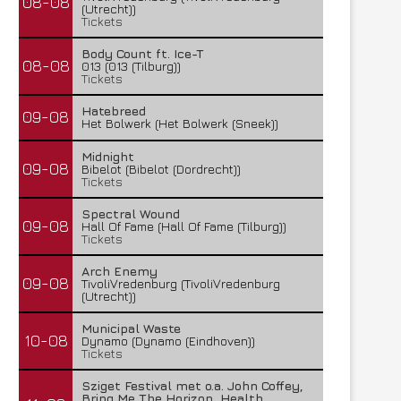
08-08
(Utrecht))
Tickets
Body Count ft. Ice-T
08-08
013 (013 (Tilburg))
Tickets
Hatebreed
09-08
Het Bolwerk (Het Bolwerk (Sneek))
Midnight
09-08
Bibelot (Bibelot (Dordrecht))
Tickets
Spectral Wound
09-08
Hall Of Fame (Hall Of Fame (Tilburg))
Tickets
Arch Enemy
09-08
TivoliVredenburg (TivoliVredenburg
(Utrecht))
Municipal Waste
10-08
Dynamo (Dynamo (Eindhoven))
Tickets
Sziget Festival met o.a. John Coffey,
Bring Me The Horizon, Health