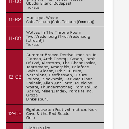
11-08
Óbudai Eiland, Budapest
Tickets
Municipal Waste
11-08
Cafe Calluna (Cafe Calluna (Ommen))
Wolves In The Throne Room
TivoliVredenburg (TivoliVredenburg
11-08
(Utrecht))
Tickets
Summer Breeze Festival met o.a. In
Flames, Arch Enemy, Saxon, Lamb
Of God, Alestorm, The Ghost Inside,
Testament, Amorphis, Paleface
Swiss, Alcest, Orbit Culture,
Northlane, Deafheaven, Future
12-08
Palace, Blackbraid, Der Weg Einer
Freiheit, Alien Ant Farm, Municipal
Waste, Thundermother, From Fall To
Spring, Misery Index, Parasite inc.,
Groza
Dinkelsbühl
Øyafestivalen Festival met o.a. Nick
12-08
Cave & the Bad Seeds
Oslo
High On Fire