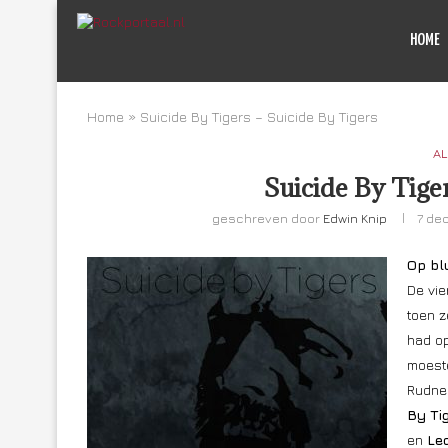
HOME
Home
»
Suicide By Tigers – Suicide By Tigers
AL
Suicide By Tige
geschreven door
Edwin Knip
7 de
Op bl
De vie
toen z
had o
moeste
Rudne
By Ti
en
Le