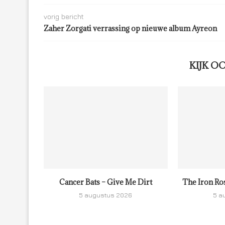
vorig bericht
Zaher Zorgati verrassing op nieuwe album Ayreon
KIJK O
Cancer Bats – Give Me Dirt
The Iron Ro
5 augustus 2026
5 a