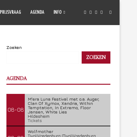
PRIJSVRAAG
AGENDA
INFO
Zoeken
ZOEKEN
AGENDA
M'era Luna Festival met o.a. Auger,
Clan Of Xymox, Xandria, Within
Temptation, In Extremo, Floor
08-08
Jansen, White Lies
Hildesheim
Tickets
Wolfmother
TivoliVredenburg (TivoliVredenburg