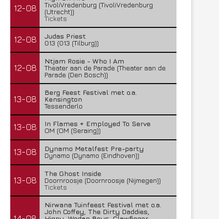
TivoliVredenburg (TivoliVredenburg
12-08
(Utrecht))
Tickets
Judas Priest
12-08
013 (013 (Tilburg))
Ntjam Rosie - Who I Am
12-08
Theater aan de Parade (Theater aan de
Parade (Den Bosch))
Berg Feest Festival met o.a.
13-08
Kensington
Tessenderlo
In Flames + Employed To Serve
13-08
OM (OM (Seraing))
Dynamo Metalfest Pre-party
13-08
Dynamo (Dynamo (Eindhoven))
The Ghost Inside
13-08
Doornroosje (Doornroosje (Nijmegen))
Tickets
Nirwana Tuinfeest Festival met o.a.
John Coffey, The Dirty Daddies,
14-08
Hiqpy, Wodan Boys, Clawfinger