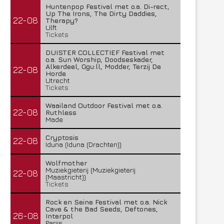
Huntenpop Festival met o.a. Di-rect,
Up The Irons, The Dirty Daddies,
22-08
Therapy?
Ulft
Tickets
DUISTER COLLECTIEF Festival met
o.a. Sun Worship, Doodseskader,
Alkerdeel, Ggu:ll, Modder, Terzij De
22-08
Horde
Utrecht
Tickets
Waailand Outdoor Festival met o.a.
22-08
Ruthless
Made
Cryptosis
22-08
Iduna (Iduna (Drachten))
Wolfmother
Muziekgieterij (Muziekgieterij
22-08
(Maastricht))
Tickets
Rock en Seine Festival met o.a. Nick
Cave & the Bad Seeds, Deftones,
26-08
Interpol
Parijs