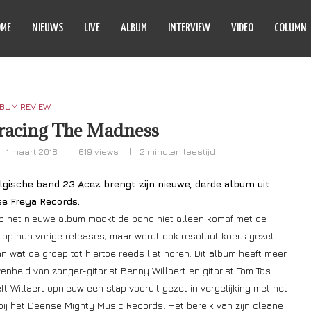
OME
NIEUWS
LIVE
ALBUM
INTERVIEW
VIDEO
COLUMN
BUM REVIEW
racing The Madness
1 maart 2018
619
views
2 minuten leestijd
lgische band 23 Acez brengt zijn nieuwe, derde album uit.
e Freya Records.
p het nieuwe album maakt de band niet alleen komaf met de
 op hun vorige releases, maar wordt ook resoluut koers gezet
n wat de groep tot hiertoe reeds liet horen. Dit album heeft meer
enheid van zanger-gitarist Benny Willaert en gitarist Tom Tas
ft Willaert opnieuw een stap vooruit gezet in vergelijking met het
ij het Deense Mighty Music Records. Het bereik van zijn cleane