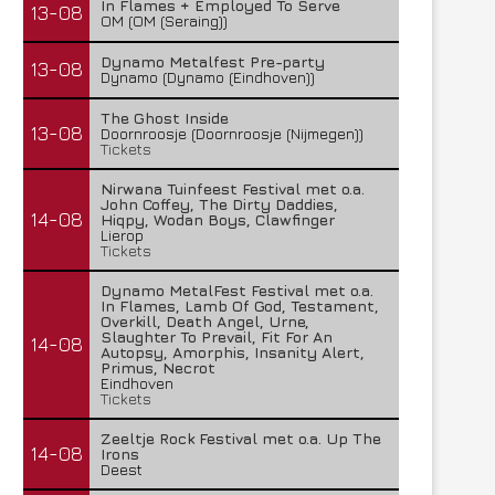
In Flames + Employed To Serve
13-08
OM (OM (Seraing))
Dynamo Metalfest Pre-party
13-08
Dynamo (Dynamo (Eindhoven))
The Ghost Inside
13-08
Doornroosje (Doornroosje (Nijmegen))
Tickets
Nirwana Tuinfeest Festival met o.a.
John Coffey, The Dirty Daddies,
14-08
Hiqpy, Wodan Boys, Clawfinger
Lierop
Tickets
Dynamo MetalFest Festival met o.a.
In Flames, Lamb Of God, Testament,
Overkill, Death Angel, Urne,
Slaughter To Prevail, Fit For An
14-08
Autopsy, Amorphis, Insanity Alert,
Primus, Necrot
Eindhoven
Tickets
Zeeltje Rock Festival met o.a. Up The
14-08
Irons
Deest