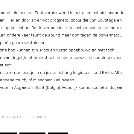
metal-elementen. Echt vernieuwend is het allemaal niet, maar de
en. Hier en daar zit er wat progmetal zoals die van Savatage en
 op Animation. Dat is vermoedelijk de invloed van de Italiaanse
 Een andere keer leunt de sound meer aan tegen de powermetal,
op één genre vastpinnen.
ons had kunnen zijn. Mooi en rustig opgebouwd en met toch
n van degelijk tot fantastisch en dat is zowat de conclusie voor
stisch.
ie al een beetje in de juiste richting te gidsen: Iced Earth, Alter
uropese touch, of misschien Helloween.
r in Asgaard in Gent (België). Hopelijk kunnen ze later dit jaar
OSTROGOTH
THORIUM