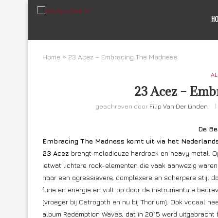
H
Home
»
23 Acez – Embracing The Madness
AL
23 Acez – Emb
geschreven door
Filip Van Der Linden
De Be
Embracing The Madness komt uit via het Nederlands
23 Acez
brengt melodieuze hardrock en heavy metal. O
ietwat lichtere rock-elementen die vaak aanwezig waren
naar een agressievere, complexere en scherpere stijl da
furie en energie en valt op door de instrumentale bedrev
(vroeger bij Ostrogoth en nu bij Thorium). Ook vocaal hee
album Redemption Waves, dat in 2015 werd uitgebracht b