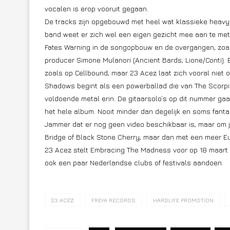
vocalen is erop vooruit gegaan.
De tracks zijn opgebouwd met heel wat klassieke heavy
band weet er zich wel een eigen gezicht mee aan te met
Fates Warning in de songopbouw en de overgangen, zoals
producer Simone Mulanori (Ancient Bards, Lione/Conti).
zoals op Cellbound, maar 23 Acez laat zich vooral niet 
Shadows begint als een powerballad die van The Scorpi
voldoende metal erin. De gitaarsolo’s op dit nummer gaa
het hele album. Nooit minder dan degelijk en soms fanta
Jammer dat er nog geen video beschikbaar is, maar om jull
Bridge of Black Stone Cherry, maar dan met een meer E
23 Acez stelt Embracing The Madness voor op 18 maart voo
ook een paar Nederlandse clubs of festivals aandoen.
23 ACEZ
FREYA RECORDS
HARDLIFE PROMOTION