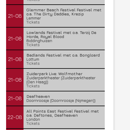
Glemmer Beach Festival Festival met
o.a. The Dirty Daddies, Krezip
21-08
Lemmer
Tickets
Lowlands Festival met o.a. Terzij De
Horde, Royal Blood
21-08
Biddinghuizen
Tickets
Badlands Festival met o.a. Bongloard
21-08
Lottum
Tickets
Zuiderpark Live: Wolfmother
Zuiderparktheater (Zuiderparktheater
21-08
(Den Haag))
Tickets
Deafheaven
21-08
Doornroosje (Doornroosje (Nijmegen))
All Points East Festival Festival met
o.a. Deftones, Deafheaven
22-08
London
Tickets