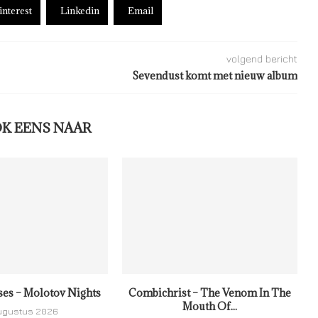
interest
Linkedin
Email
volgend bericht
Sevendust komt met nieuw album
OK EENS NAAR
ses – Molotov Nights
Combichrist – The Venom In The
Mouth Of...
ugustus 2026