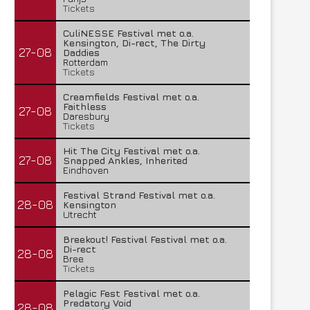
Tickets
CuliNESSE Festival met o.a.
Kensington, Di-rect, The Dirty
27-08
Daddies
Rotterdam
Tickets
Creamfields Festival met o.a.
Faithless
27-08
Daresbury
Tickets
Hit The City Festival met o.a.
27-08
Snapped Ankles, Inherited
Eindhoven
Festival Strand Festival met o.a.
28-08
Kensington
Utrecht
Breekout! Festival Festival met o.a.
Di-rect
28-08
Bree
Tickets
Pelagic Fest Festival met o.a.
Predatory Void
28-08