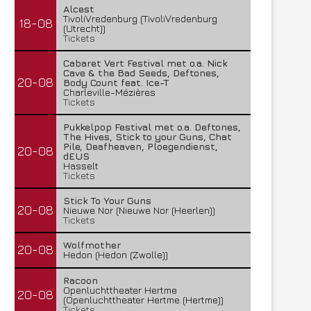
Alcest
TivoliVredenburg (TivoliVredenburg
18-08
(Utrecht))
Tickets
Cabaret Vert Festival met o.a. Nick
Cave & the Bad Seeds, Deftones,
20-08
Body Count feat. Ice-T
Charleville-Mézières
Tickets
Pukkelpop Festival met o.a. Deftones,
The Hives, Stick to your Guns, Chat
Pile, Deafheaven, Ploegendienst,
20-08
dEUS
Hasselt
Tickets
Stick To Your Guns
20-08
Nieuwe Nor (Nieuwe Nor (Heerlen))
Tickets
Wolfmother
20-08
Hedon (Hedon (Zwolle))
Racoon
Openluchttheater Hertme
20-08
(Openluchttheater Hertme (Hertme))
Tickets