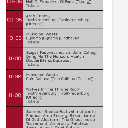
09-08
Hall Of Fame (Hall Of Fame (Tilburg))
Tickets
Arch Enemy
09-08
TivoliVredenburg (TivoliVredenburg
(Utrecht))
Municipal Waste
10-08
Dynamo (Dynamo (Eindhoven))
Tickets
Sziget Festival met o.a. John Coffey,
Bring Me The Horizon, Health
11-08
Óbudai Eiland, Budapest
Tickets
Municipal Waste
11-08
Cafe Calluna (Cafe Calluna (Ommen))
Wolves In The Throne Room
TivoliVredenburg (TivoliVredenburg
11-08
(Utrecht))
Tickets
Summer Breeze Festival met o.a. In
Flames, Arch Enemy, Saxon, Lamb
Of God, Alestorm, The Ghost Inside,
Testament, Amorphis, Paleface
Swiss, Alcest, Orbit Culture,