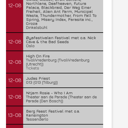
Northlane, Deafheaven, Future
12-08
Palace, Blackbraid, Der Weg Einer
Freiheit, Alien Ant Farm, Municipal
Waste, Thundermother, From Fall To
Spring, Misery Index, Parasite inc.,
Groza
Dinkelsbühl
Øyafestivalen Festival met o.a. Nick
12-08
Cave & the Bad Seeds
Oslo
High On Fire
TivoliVredenburg (TivoliVredenburg
12-08
(Utrecht))
Tickets
Judas Priest
12-08
013 (013 (Tilburg))
Ntjam Rosie - Who I Am
12-08
Theater aan de Parade (Theater aan de
Parade (Den Bosch))
Berg Feest Festival met o.a.
13-08
Kensington
Tessenderlo