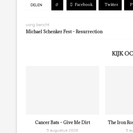
Facebook
Twitter
P
0
DELEN
vorig bericht
Michael Schenker Fest – Resurrection
KIJK O
Cancer Bats – Give Me Dirt
The Iron Ro
5 augustus 2026
5 a