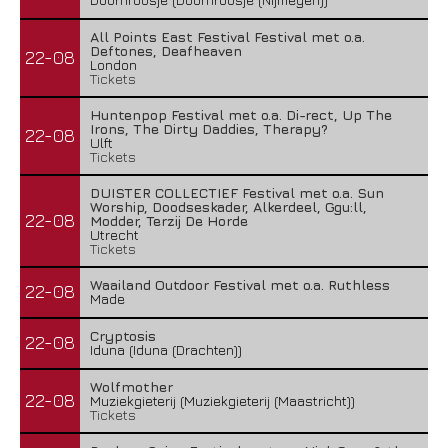
All Points East Festival Festival met o.a.
Deftones, Deafheaven
22-08
London
Tickets
Huntenpop Festival met o.a. Di-rect, Up The
Irons, The Dirty Daddies, Therapy?
22-08
Ulft
Tickets
DUISTER COLLECTIEF Festival met o.a. Sun
Worship, Doodseskader, Alkerdeel, Ggu:ll,
22-08
Modder, Terzij De Horde
Utrecht
Tickets
Waailand Outdoor Festival met o.a. Ruthless
22-08
Made
Cryptosis
22-08
Iduna (Iduna (Drachten))
Wolfmother
22-08
Muziekgieterij (Muziekgieterij (Maastricht))
Tickets