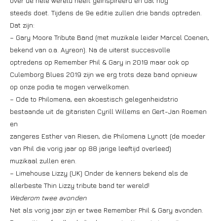
over de hele wereld heeft geïnspireerd en dat nog
steeds doet. Tijdens de 9e editie zullen drie bands optreden.
Dat zijn:
– Gary Moore Tribute Band (met muzikale leider Marcel Coenen,
bekend van o.a. Ayreon). Na de uiterst succesvolle
optredens op Remember Phil & Gary in 2019 maar ook op
Culemborg Blues 2019 zijn we erg trots deze band opnieuw
op onze podia te mogen verwelkomen.
– Ode to Philomena, een akoestisch gelegenheidstrio
bestaande uit de gitaristen Cyrill Willems en Gert-Jan Roemen
en
zangeres Esther van Riesen, die Philomena Lynott (de moeder
van Phil die vorig jaar op 88 jarige leeftijd overleed)
muzikaal zullen eren.
– Limehouse Lizzy (UK) Onder de kenners bekend als de
allerbeste Thin Lizzy tribute band ter wereld!
Wederom twee avonden
Net als vorig jaar zijn er twee Remember Phil & Gary avonden.