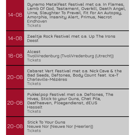
Dynamo MetalFest Festival met o.a. In Flames,
Lamb Of God, Testament, Overkill, Death Angel,
Urne, Slaughter To Prevail, Fit For An Autopsy,
14-08
Amorphis, Insanity Alert, Primus, Necrot
Eindhoven
Tickets
Zeeltje Rock Festival met o.a. Up The Irons
14-08
Deest
Alcest
18-08
TivoliVredenburg (TivoliVredenburg (Utrecht))
Tickets
Cabaret Vert Festival met o.a. Nick Cave & the
Bad Seeds, Deftones, Body Count feat. Ice-T
20-08
Charleville-Mézières
Tickets
Pukkelpop Festival met o.a. Deftones, The
Hives, Stick to your Guns, Chat Pile,
20-08
Deafheaven, Ploegendienst, dEUS
Hasselt
Tickets
Stick To Your Guns
20-08
Nieuwe Nor (Nieuwe Nor (Heerlen))
Tickets