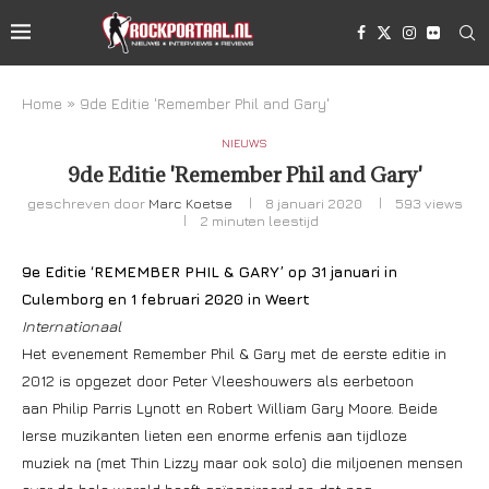
Home
»
9de Editie 'Remember Phil and Gary'
NIEUWS
9de Editie 'Remember Phil and Gary'
geschreven door
Marc Koetse
8 januari 2020
593
views
2 minuten leestijd
9e Editie ‘REMEMBER PHIL & GARY’ op 31 januari in
Culemborg en 1 februari 2020 in Weert
Internationaal
Het evenement Remember Phil & Gary met de eerste editie in
2012 is opgezet door Peter Vleeshouwers als eerbetoon
aan Philip Parris Lynott en Robert William Gary Moore. Beide
Ierse muzikanten lieten een enorme erfenis aan tijdloze
muziek na (met Thin Lizzy maar ook solo) die miljoenen mensen