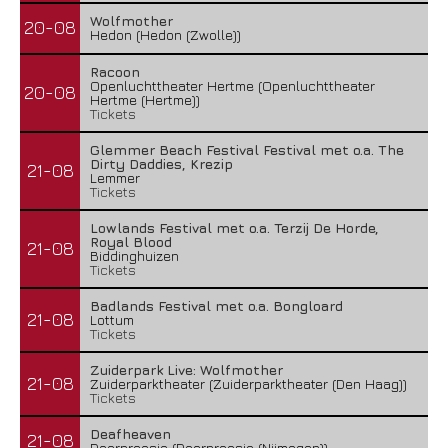
Wolfmother
20-08
Hedon (Hedon (Zwolle))
Racoon
Openluchttheater Hertme (Openluchttheater
20-08
Hertme (Hertme))
Tickets
Glemmer Beach Festival Festival met o.a. The
Dirty Daddies, Krezip
21-08
Lemmer
Tickets
Lowlands Festival met o.a. Terzij De Horde,
Royal Blood
21-08
Biddinghuizen
Tickets
Badlands Festival met o.a. Bongloard
21-08
Lottum
Tickets
Zuiderpark Live: Wolfmother
21-08
Zuiderparktheater (Zuiderparktheater (Den Haag))
Tickets
Deafheaven
21-08
Doornroosje (Doornroosje (Nijmegen))