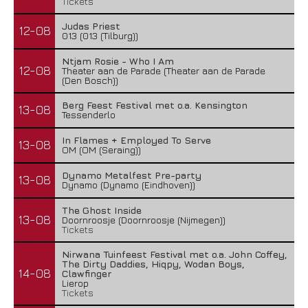
Tickets
Judas Priest
12-08
013 (013 (Tilburg))
Ntjam Rosie - Who I Am
12-08
Theater aan de Parade (Theater aan de Parade
(Den Bosch))
Berg Feest Festival met o.a. Kensington
13-08
Tessenderlo
In Flames + Employed To Serve
13-08
OM (OM (Seraing))
Dynamo Metalfest Pre-party
13-08
Dynamo (Dynamo (Eindhoven))
The Ghost Inside
13-08
Doornroosje (Doornroosje (Nijmegen))
Tickets
Nirwana Tuinfeest Festival met o.a. John Coffey,
The Dirty Daddies, Hiqpy, Wodan Boys,
14-08
Clawfinger
Lierop
Tickets