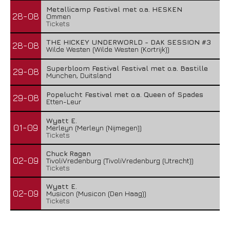
Metallicamp Festival met o.a. HESKEN
28-08
Ommen
Tickets
THE HICKEY UNDERWORLD - DAK SESSION #3
28-08
Wilde Westen (Wilde Westen (Kortrijk))
Superbloom Festival Festival met o.a. Bastille
29-08
Munchen, Duitsland
Popelucht Festival met o.a. Queen of Spades
29-08
Etten-Leur
Wyatt E.
01-09
Merleyn (Merleyn (Nijmegen))
Tickets
Chuck Ragan
02-09
TivoliVredenburg (TivoliVredenburg (Utrecht))
Tickets
Wyatt E.
02-09
Musicon (Musicon (Den Haag))
Tickets