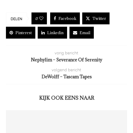
Facebook
Twitter
0
DELEN
Pinterest
Linkedin
Email
vorig bericht
Nephylim – Severance Of Serenity
volgend bericht
DeWolff – Tascam Tapes
KIJK OOK EENS NAAR