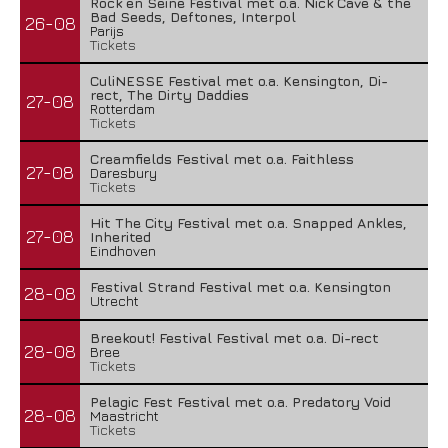
Rock en Seine Festival met o.a. Nick Cave & the
Bad Seeds, Deftones, Interpol
26-08
Parijs
Tickets
CuliNESSE Festival met o.a. Kensington, Di-
rect, The Dirty Daddies
27-08
Rotterdam
Tickets
Creamfields Festival met o.a. Faithless
27-08
Daresbury
Tickets
Hit The City Festival met o.a. Snapped Ankles,
27-08
Inherited
Eindhoven
Festival Strand Festival met o.a. Kensington
28-08
Utrecht
Breekout! Festival Festival met o.a. Di-rect
28-08
Bree
Tickets
Pelagic Fest Festival met o.a. Predatory Void
28-08
Maastricht
Tickets