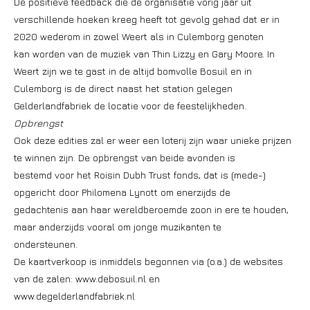
De positieve feedback die de organisatie vorig jaar uit
verschillende hoeken kreeg heeft tot gevolg gehad dat er in
2020 wederom in zowel Weert als in Culemborg genoten
kan worden van de muziek van Thin Lizzy en Gary Moore. In
Weert zijn we te gast in de altijd bomvolle Bosuil en in
Culemborg is de direct naast het station gelegen
Gelderlandfabriek de locatie voor de feestelijkheden.
Opbrengst
Ook deze edities zal er weer een loterij zijn waar unieke prijzen
te winnen zijn. De opbrengst van beide avonden is
bestemd voor het Roisin Dubh Trust fonds, dat is (mede-)
opgericht door Philomena Lynott om enerzijds de
gedachtenis aan haar wereldberoemde zoon in ere te houden,
maar anderzijds vooral om jonge muzikanten te
ondersteunen.
De kaartverkoop is inmiddels begonnen via (o.a.) de websites
van de zalen: www.debosuil.nl en
www.degelderlandfabriek.nl