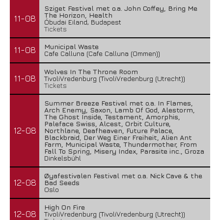
Sziget Festival met o.a. John Coffey, Bring Me
The Horizon, Health
11-08
Óbudai Eiland, Budapest
Tickets
Municipal Waste
11-08
Cafe Calluna (Cafe Calluna (Ommen))
Wolves In The Throne Room
11-08
TivoliVredenburg (TivoliVredenburg (Utrecht))
Tickets
Summer Breeze Festival met o.a. In Flames,
Arch Enemy, Saxon, Lamb Of God, Alestorm,
The Ghost Inside, Testament, Amorphis,
Paleface Swiss, Alcest, Orbit Culture,
12-08
Northlane, Deafheaven, Future Palace,
Blackbraid, Der Weg Einer Freiheit, Alien Ant
Farm, Municipal Waste, Thundermother, From
Fall To Spring, Misery Index, Parasite inc., Groza
Dinkelsbühl
Øyafestivalen Festival met o.a. Nick Cave & the
12-08
Bad Seeds
Oslo
High On Fire
12-08
TivoliVredenburg (TivoliVredenburg (Utrecht))