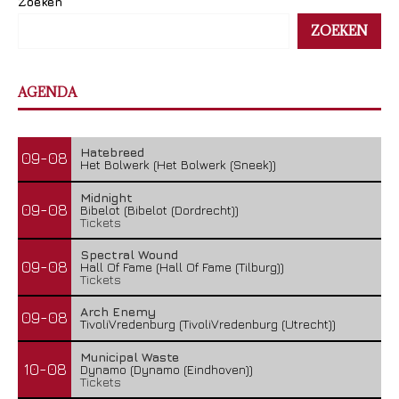
Zoeken
ZOEKEN
AGENDA
Hatebreed
09-08
Het Bolwerk (Het Bolwerk (Sneek))
Midnight
09-08
Bibelot (Bibelot (Dordrecht))
Tickets
Spectral Wound
09-08
Hall Of Fame (Hall Of Fame (Tilburg))
Tickets
Arch Enemy
09-08
TivoliVredenburg (TivoliVredenburg (Utrecht))
Municipal Waste
10-08
Dynamo (Dynamo (Eindhoven))
Tickets