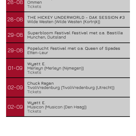
28-08
Ommen
Tickets
THE HICKEY UNDERWORLD - DAK SESSION #3
28-08
Wilde Westen (Wilde Westen (Kortrijk))
Superbloom Festival Festival met o.a. Bastille
29-08
Munchen, Duitsland
Popelucht Festival met o.a. Queen of Spades
29-08
Etten-Leur
Wyatt E.
01-09
Merleyn (Merleyn (Nijmegen))
Tickets
Chuck Ragan
02-09
TivoliVredenburg (TivoliVredenburg (Utrecht))
Tickets
Wyatt E.
02-09
Musicon (Musicon (Den Haag))
Tickets