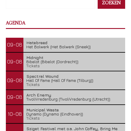
ZOEKEN
AGENDA
Hatebreed
09-08
Het Bolwerk (Het Bolwerk (Sneek))
Midnight
09-08
Bibelot (Bibelot (Dordrecht))
Tickets
Spectral Wound
09-08
Hall Of Fame (Hall Of Fame (Tilburg))
Tickets
Arch Enemy
09-08
TivoliVredenburg (TivoliVredenburg (Utrecht))
Municipal Waste
10-08
Dynamo (Dynamo (Eindhoven))
Tickets
Sziget Festival met o.a. John Coffey, Bring Me