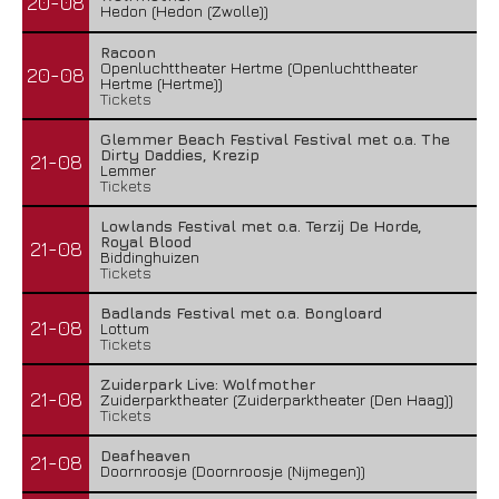
20-08
Hedon (Hedon (Zwolle))
Racoon
Openluchttheater Hertme (Openluchttheater
20-08
Hertme (Hertme))
Tickets
Glemmer Beach Festival Festival met o.a. The
Dirty Daddies, Krezip
21-08
Lemmer
Tickets
Lowlands Festival met o.a. Terzij De Horde,
Royal Blood
21-08
Biddinghuizen
Tickets
Badlands Festival met o.a. Bongloard
21-08
Lottum
Tickets
Zuiderpark Live: Wolfmother
21-08
Zuiderparktheater (Zuiderparktheater (Den Haag))
Tickets
Deafheaven
21-08
Doornroosje (Doornroosje (Nijmegen))