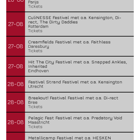
Parijs
Tickets
CuliNESSE Festival met o.a. Kensington, Di-
rect, The Dirty Daddies
27-08
Rotterdam
Tickets
Creamfields Festival met o.a. Faithless
27-08
Daresbury
Tickets
Hit The City Festival met o.a. Snapped Ankles,
27-08
Inherited
Eindhoven
Festival Strand Festival met o.a. Kensington
28-08
Utrecht
Breekout! Festival Festival met o.a. Di-rect
28-08
Bree
Tickets
Pelagic Fest Festival met o.a. Predatory Void
28-08
Maastricht
Tickets
Metallicamp Festival met o.a. HESKEN