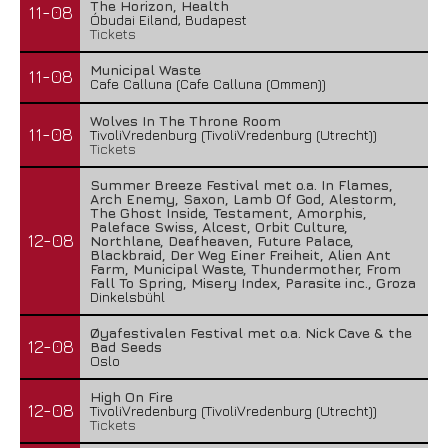
The Horizon, Health
11-08
Óbudai Eiland, Budapest
Tickets
Municipal Waste
11-08
Cafe Calluna (Cafe Calluna (Ommen))
Wolves In The Throne Room
11-08
TivoliVredenburg (TivoliVredenburg (Utrecht))
Tickets
Summer Breeze Festival met o.a. In Flames,
Arch Enemy, Saxon, Lamb Of God, Alestorm,
The Ghost Inside, Testament, Amorphis,
Paleface Swiss, Alcest, Orbit Culture,
12-08
Northlane, Deafheaven, Future Palace,
Blackbraid, Der Weg Einer Freiheit, Alien Ant
Farm, Municipal Waste, Thundermother, From
Fall To Spring, Misery Index, Parasite inc., Groza
Dinkelsbühl
Øyafestivalen Festival met o.a. Nick Cave & the
12-08
Bad Seeds
Oslo
High On Fire
12-08
TivoliVredenburg (TivoliVredenburg (Utrecht))
Tickets