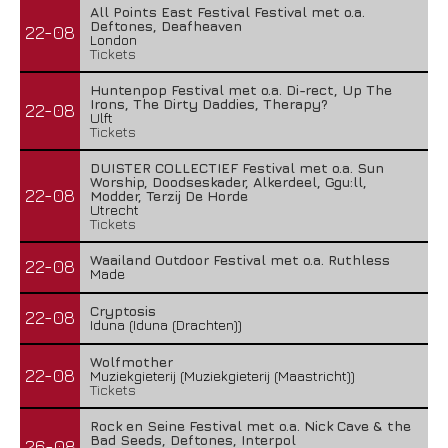
All Points East Festival Festival met o.a.
Deftones, Deafheaven
22-08
London
Tickets
Huntenpop Festival met o.a. Di-rect, Up The
Irons, The Dirty Daddies, Therapy?
22-08
Ulft
Tickets
DUISTER COLLECTIEF Festival met o.a. Sun
Worship, Doodseskader, Alkerdeel, Ggu:ll,
22-08
Modder, Terzij De Horde
Utrecht
Tickets
Waailand Outdoor Festival met o.a. Ruthless
22-08
Made
Cryptosis
22-08
Iduna (Iduna (Drachten))
Wolfmother
22-08
Muziekgieterij (Muziekgieterij (Maastricht))
Tickets
Rock en Seine Festival met o.a. Nick Cave & the
Bad Seeds, Deftones, Interpol
26-08