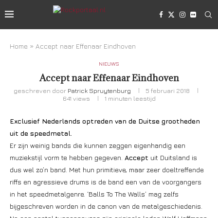
Home
»
Accept naar Effenaar Eindhoven
NIEUWS
Accept naar Effenaar Eindhoven
geschreven door
Patrick Spruytenburg
5 februari 2018
641
views
1 minuten leestijd
Exclusief Nederlands optreden van de Duitse grootheden
uit de speedmetal.
Er zijn weinig bands die kunnen zeggen eigenhandig een
muziekstijl vorm te hebben gegeven.
Accept
uit Duitsland is
dus wel zo’n band. Met hun primitieve, maar zeer doeltreffende
riffs en agressieve drums is de band een van de voorgangers
in het speedmetalgenre. ‘Balls To The Walls’ mag zelfs
bijgeschreven worden in de canon van de metalgeschiedenis.