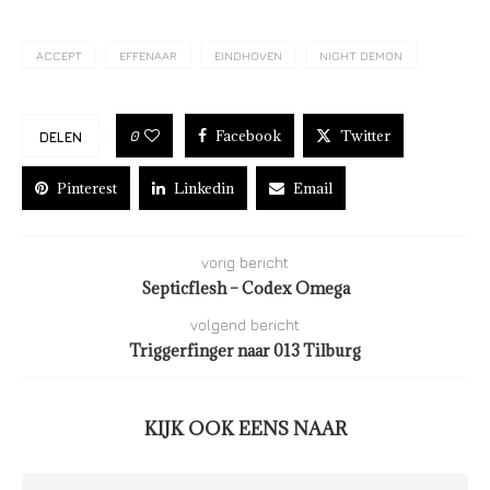
ACCEPT
EFFENAAR
EINDHOVEN
NIGHT DEMON
Facebook
Twitter
0
DELEN
Pinterest
Linkedin
Email
vorig bericht
Septicflesh – Codex Omega
volgend bericht
Triggerfinger naar 013 Tilburg
KIJK OOK EENS NAAR