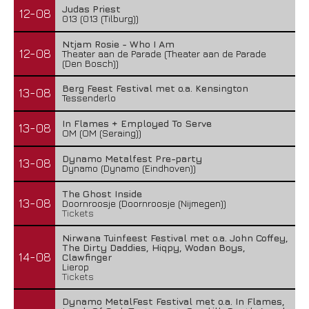
Judas Priest
12-08
013 (013 (Tilburg))
Ntjam Rosie - Who I Am
12-08
Theater aan de Parade (Theater aan de Parade
(Den Bosch))
Berg Feest Festival met o.a. Kensington
13-08
Tessenderlo
In Flames + Employed To Serve
13-08
OM (OM (Seraing))
Dynamo Metalfest Pre-party
13-08
Dynamo (Dynamo (Eindhoven))
The Ghost Inside
13-08
Doornroosje (Doornroosje (Nijmegen))
Tickets
Nirwana Tuinfeest Festival met o.a. John Coffey,
The Dirty Daddies, Hiqpy, Wodan Boys,
14-08
Clawfinger
Lierop
Tickets
Dynamo MetalFest Festival met o.a. In Flames,