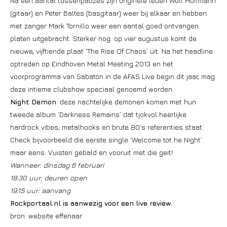
Na een aantal tussenpauzes zijn originele leden Wolf Hoffmann
(gitaar) en Peter Baltes (basgitaar) weer bij elkaar en hebben
met zanger Mark Tornillo weer een aantal goed ontvangen
platen uitgebracht. Sterker nog: op vier augustus komt de
nieuwe, vijftiende plaat ‘The Rise Of Chaos’ uit. Na het headline
optreden op Eindhoven Metal Meeting 2013 en het
voorprogramma van Sabaton in de AFAS Live begin dit jaar, mag
deze intieme clubshow speciaal genoemd worden.
Night Demon
: deze nachtelijke demonen komen met hun
tweede album ‘Darkness Remains’ dat tjokvol heerlijke
hardrock vibes, metalhooks en brute 80’s referenties staat.
Check bijvoorbeeld die eerste single ‘Welcome tot he Night’
maar eens. Vuisten gebald en vooruit met die geit!
Wanneer: dinsdag 6 februari
18:30 uur: deuren open
19:15 uur: aanvang
Rockportaal.nl is aanwezig voor een live review.
bron: website effenaar