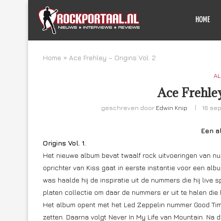
HOME
Home
»
Ace Frehley – Origins Vol. 2
AL
Ace Frehley
geschreven door
Edwin Knip
16 se
Een a
Origins Vol. 1.
Het nieuwe album bevat twaalf rock uitvoeringen van n
oprichter van Kiss gaat in eerste instantie voor een al
was haalde hij de inspiratie uit de nummers die hij live 
platen collectie om daar de nummers er uit te halen di
Het album opent met het Led Zeppelin nummer Good Times 
zetten. Daarna volgt Never In My Life van Mountain. Na