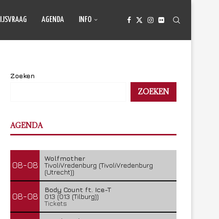
IJSVRAAG
AGENDA
INFO
Zoeken
ZOEKEN
AGENDA
Wolfmother
08-08
TivoliVredenburg (TivoliVredenburg
(Utrecht))
Body Count ft. Ice-T
08-08
013 (013 (Tilburg))
Tickets