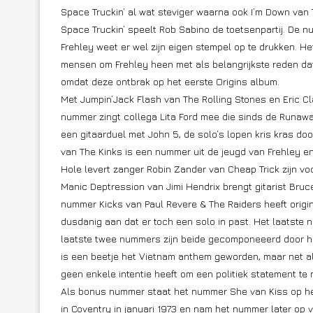
Space Truckin’ al wat steviger waarna ook I’m Down va
Space Truckin’ speelt Rob Sabino de toetsenpartij. De n
Frehley weet er wel zijn eigen stempel op te drukken. 
mensen om Frehley heen met als belangrijkste reden da
omdat deze ontbrak op het eerste Origins album.
Met Jumpin’Jack Flash van The Rolling Stones en Eric Cla
nummer zingt collega Lita Ford mee die sinds de Runaways
een gitaarduel met John 5, de solo’s lopen kris kras doo
van The Kinks is een nummer uit de jeugd van Frehley e
Hole levert zanger Robin Zander van Cheap Trick zijn vo
Manic Deptression van Jimi Hendrix brengt gitarist Bruce
nummer Kicks van Paul Revere & The Raiders heeft origi
dusdanig aan dat er toch een solo in past. Het laatste 
laatste twee nummers zijn beide gecomponeeerd door h
is een beetje het Vietnam anthem geworden, maar net al
geen enkele intentie heeft om een politiek statement te m
Als bonus nummer staat het nummer She van Kiss op he
in Coventry in januari 1973 en nam het nummer later op v