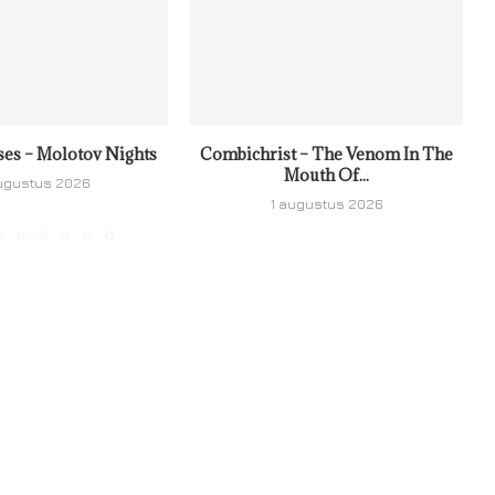
ses – Molotov Nights
Combichrist – The Venom In The
Mouth Of...
ugustus 2026
1 augustus 2026