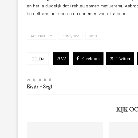
en het is duidelijk dat Frehley samen met Jeremy Asbro
beleeft aan het spelen en opnemen van dit album.
ACE FREHLEY
EONE/SPV
KISS
Facebook
Twitter
0
DELEN
vorig bericht
Eivør – Segl
KIJK O