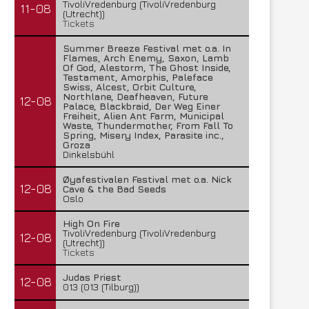
TivoliVredenburg (TivoliVredenburg
11-08
(Utrecht))
Tickets
Summer Breeze Festival met o.a. In
Flames, Arch Enemy, Saxon, Lamb
Of God, Alestorm, The Ghost Inside,
Testament, Amorphis, Paleface
Swiss, Alcest, Orbit Culture,
Northlane, Deafheaven, Future
12-08
Palace, Blackbraid, Der Weg Einer
Freiheit, Alien Ant Farm, Municipal
Waste, Thundermother, From Fall To
Spring, Misery Index, Parasite inc.,
Groza
Dinkelsbühl
Øyafestivalen Festival met o.a. Nick
12-08
Cave & the Bad Seeds
Oslo
High On Fire
TivoliVredenburg (TivoliVredenburg
12-08
(Utrecht))
Tickets
Judas Priest
12-08
013 (013 (Tilburg))