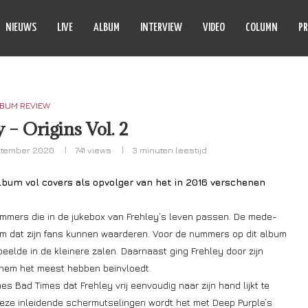
NIEUWS
LIVE
ALBUM
INTERVIEW
VIDEO
COLUMN
PR
BUM REVIEW
 – Origins Vol. 2
ptember 2020
741
views
3 minuten leestijd
lbum vol covers als opvolger van het in 2016 verschenen
ummers die in de jukebox van Frehley’s leven passen. De mede-
bum dat zijn fans kunnen waarderen. Voor de nummers op dit album
speelde in de kleinere zalen. Daarnaast ging Frehley door zijn
e hem het meest hebben beïnvloedt.
Bad Times dat Frehley vrij eenvoudig naar zijn hand lijkt te
 deze inleidende schermutselingen wordt het met Deep Purple’s