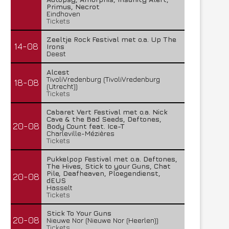
Primus, Necrot
Eindhoven
Tickets
Zeeltje Rock Festival met o.a. Up The
14-08
Irons
Deest
Alcest
TivoliVredenburg (TivoliVredenburg
18-08
(Utrecht))
Tickets
Cabaret Vert Festival met o.a. Nick
Cave & the Bad Seeds, Deftones,
20-08
Body Count feat. Ice-T
Charleville-Mézières
Tickets
Pukkelpop Festival met o.a. Deftones,
The Hives, Stick to your Guns, Chat
Pile, Deafheaven, Ploegendienst,
20-08
dEUS
Hasselt
Tickets
Stick To Your Guns
20-08
Nieuwe Nor (Nieuwe Nor (Heerlen))
Tickets