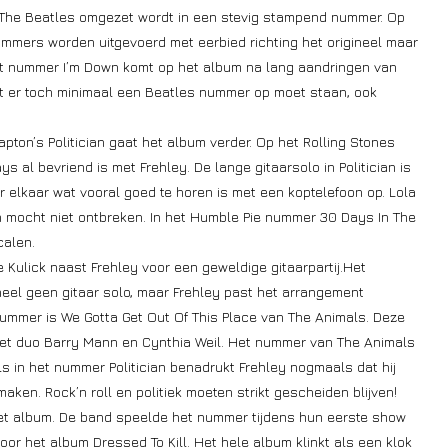
n The Beatles omgezet wordt in een stevig stampend nummer. Op
ummers worden uitgevoerd met eerbied richting het origineel maar
Het nummer I’m Down komt op het album na lang aandringen van
t er toch minimaal een Beatles nummer op moet staan, ook
pton’s Politician gaat het album verder. Op het Rolling Stones
 al bevriend is met Frehley. De lange gitaarsolo in Politician is
r elkaar wat vooral goed te horen is met een koptelefoon op. Lola
n mocht niet ontbreken. In het Humble Pie nummer 30 Days In The
calen.
 Kulick naast Frehley voor een geweldige gitaarpartij.Het
neel geen gitaar solo, maar Frehley past het arrangement
nummer is We Gotta Get Out Of This Place van The Animals. Deze
et duo Barry Mann en Cynthia Weil. Het nummer van The Animals
s in het nummer Politician benadrukt Frehley nogmaals dat hij
aken. Rock’n roll en politiek moeten strikt gescheiden blijven!
t album. De band speelde het nummer tijdens hun eerste show
oor het album Dressed To Kill. Het hele album klinkt als een klok