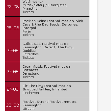
Wolfmother
Muziekgieterij (Muziekgieterij
22-08
(Maastricht))
Tickets
Rock en Seine Festival met o.a. Nick
Cave & the Bad Seeds, Deftones,
26-08
Interpol
Parijs
Tickets
CuliNESSE Festival met o.a.
Kensington, Di-rect, The Dirty
27-08
Daddies
Rotterdam
Tickets
Creamfields Festival met o.a.
Faithless
27-08
Daresbury
Tickets
Hit The City Festival met o.a.
27-08
Snapped Ankles, Inherited
Eindhoven
Festival Strand Festival met o.a.
28-08
Kensington
Utrecht