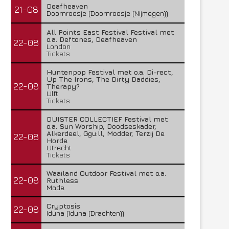
Deafheaven
21-08
Doornroosje (Doornroosje (Nijmegen))
All Points East Festival Festival met
o.a. Deftones, Deafheaven
22-08
London
Tickets
Huntenpop Festival met o.a. Di-rect,
Up The Irons, The Dirty Daddies,
22-08
Therapy?
Ulft
Tickets
DUISTER COLLECTIEF Festival met
o.a. Sun Worship, Doodseskader,
Alkerdeel, Ggu:ll, Modder, Terzij De
22-08
Horde
Utrecht
Tickets
Waailand Outdoor Festival met o.a.
22-08
Ruthless
Made
Cryptosis
22-08
Iduna (Iduna (Drachten))