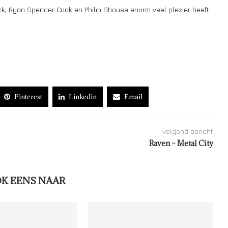
ck, Ryan Spencer Cook en Philip Shouse enorm veel plezier heeft
Pinterest
Linkedin
Email
volgend bericht
Raven – Metal City
OK EENS NAAR