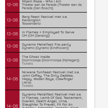
Ntjam Rosie - Who I Am
12-08
Theater aan de Parade (Theater aan de
Parade (Den Bosch))
Berg Feest Festival met o.a.
13-08
Kensington
Tessenderlo
In Flames + Employed To Serve
13-08
Lunatic Soul – Transition II
Boneripper – Radiant In
OM (OM (Seraing))
29 juli 2026
27 juli 2026
Dynamo Metalfest Pre-party
13-08
Dynamo (Dynamo (Eindhoven))
The Ghost Inside
13-08
Doornroosje (Doornroosje (Nijmegen))
Tickets
Nirwana Tuinfeest Festival met o.a.
John Coffey, The Dirty Daddies,
14-08
Hiqpy, Wodan Boys, Clawfinger
Lierop
Tickets
Dynamo MetalFest Festival met o.a.
In Flames, Lamb Of God, Testament,
Overkill, Death Angel, Urne,
Slaughter To Prevail, Fit For An
14-08
Autopsy, Amorphis, Insanity Alert,