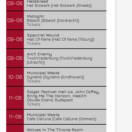
Hatebreed
09-08
Het Bolwerk (Het Bolwerk (Sneek))
Midnight
09-08
Bibelot (Bibelot (Dordrecht))
Tickets
Spectral Wound
09-08
Hall Of Fame (Hall Of Fame (Tilburg))
Tickets
Arch Enemy
09-08
TivoliVredenburg (TivoliVredenburg
(Utrecht))
Municipal Waste
10-08
Dynamo (Dynamo (Eindhoven))
Tickets
Sziget Festival met o.a. John Coffey,
Bring Me The Horizon, Health
11-08
Óbudai Eiland, Budapest
Tickets
Municipal Waste
11-08
Cafe Calluna (Cafe Calluna (Ommen))
Wolves In The Throne Room