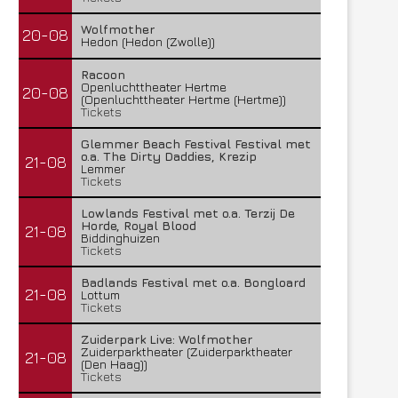
Wolfmother
20-08
Hedon (Hedon (Zwolle))
Racoon
Openluchttheater Hertme
20-08
(Openluchttheater Hertme (Hertme))
Tickets
Glemmer Beach Festival Festival met
o.a. The Dirty Daddies, Krezip
21-08
Lemmer
Tickets
Lowlands Festival met o.a. Terzij De
Horde, Royal Blood
21-08
Biddinghuizen
Tickets
Badlands Festival met o.a. Bongloard
21-08
Lottum
Tickets
Zuiderpark Live: Wolfmother
Zuiderparktheater (Zuiderparktheater
21-08
(Den Haag))
Tickets