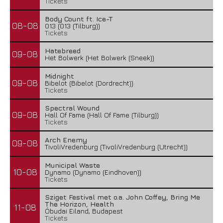
Tickets
Body Count ft. Ice-T
08-08
013 (013 (Tilburg))
Tickets
Hatebreed
09-08
Het Bolwerk (Het Bolwerk (Sneek))
Midnight
09-08
Bibelot (Bibelot (Dordrecht))
Tickets
Spectral Wound
09-08
Hall Of Fame (Hall Of Fame (Tilburg))
Tickets
Arch Enemy
09-08
TivoliVredenburg (TivoliVredenburg (Utrecht))
Municipal Waste
10-08
Dynamo (Dynamo (Eindhoven))
Tickets
Sziget Festival met o.a. John Coffey, Bring Me
The Horizon, Health
11-08
Óbudai Eiland, Budapest
Tickets