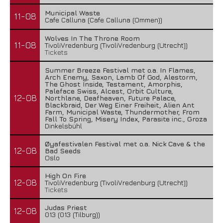
Municipal Waste
11-08
Cafe Calluna (Cafe Calluna (Ommen))
Wolves In The Throne Room
11-08
TivoliVredenburg (TivoliVredenburg (Utrecht))
Tickets
Summer Breeze Festival met o.a. In Flames,
Arch Enemy, Saxon, Lamb Of God, Alestorm,
The Ghost Inside, Testament, Amorphis,
Paleface Swiss, Alcest, Orbit Culture,
12-08
Northlane, Deafheaven, Future Palace,
Blackbraid, Der Weg Einer Freiheit, Alien Ant
Farm, Municipal Waste, Thundermother, From
Fall To Spring, Misery Index, Parasite inc., Groza
Dinkelsbühl
Øyafestivalen Festival met o.a. Nick Cave & the
12-08
Bad Seeds
Oslo
High On Fire
12-08
TivoliVredenburg (TivoliVredenburg (Utrecht))
Tickets
Judas Priest
12-08
013 (013 (Tilburg))