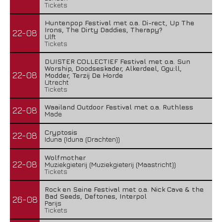
Tickets
Huntenpop Festival met o.a. Di-rect, Up The
Irons, The Dirty Daddies, Therapy?
22-08
Ulft
Tickets
DUISTER COLLECTIEF Festival met o.a. Sun
Worship, Doodseskader, Alkerdeel, Ggu:ll,
22-08
Modder, Terzij De Horde
Utrecht
Tickets
Waailand Outdoor Festival met o.a. Ruthless
22-08
Made
Cryptosis
22-08
Iduna (Iduna (Drachten))
Wolfmother
22-08
Muziekgieterij (Muziekgieterij (Maastricht))
Tickets
Rock en Seine Festival met o.a. Nick Cave & the
Bad Seeds, Deftones, Interpol
26-08
Parijs
Tickets