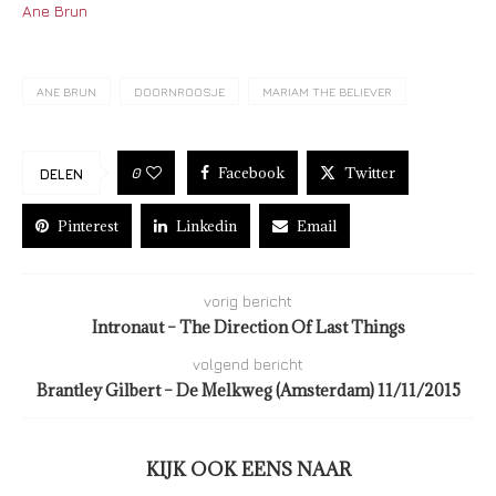
Ane Brun
ANE BRUN
DOORNROOSJE
MARIAM THE BELIEVER
Facebook
Twitter
0
DELEN
Pinterest
Linkedin
Email
vorig bericht
Intronaut – The Direction Of Last Things
volgend bericht
Brantley Gilbert – De Melkweg (Amsterdam) 11/11/2015
KIJK OOK EENS NAAR