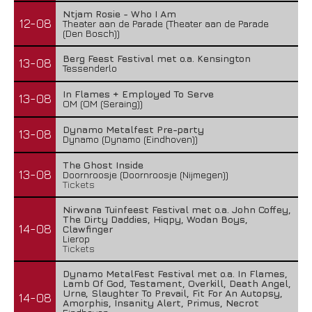
Ntjam Rosie - Who I Am
12-08
Theater aan de Parade (Theater aan de Parade
(Den Bosch))
Berg Feest Festival met o.a. Kensington
13-08
Tessenderlo
In Flames + Employed To Serve
13-08
OM (OM (Seraing))
Dynamo Metalfest Pre-party
13-08
Dynamo (Dynamo (Eindhoven))
The Ghost Inside
13-08
Doornroosje (Doornroosje (Nijmegen))
Tickets
Nirwana Tuinfeest Festival met o.a. John Coffey,
The Dirty Daddies, Hiqpy, Wodan Boys,
14-08
Clawfinger
Lierop
Tickets
Dynamo MetalFest Festival met o.a. In Flames,
Lamb Of God, Testament, Overkill, Death Angel,
Urne, Slaughter To Prevail, Fit For An Autopsy,
14-08
Amorphis, Insanity Alert, Primus, Necrot