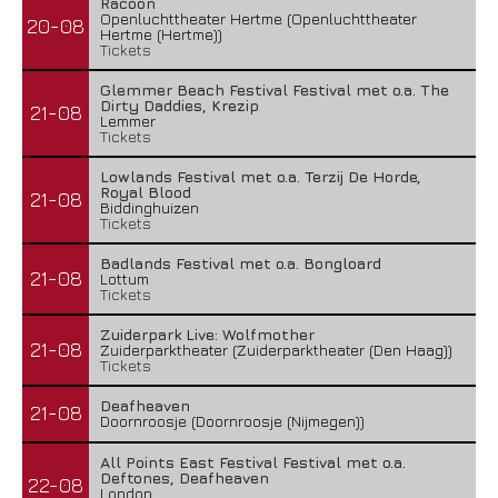
Racoon
Openluchttheater Hertme (Openluchttheater
20-08
Hertme (Hertme))
Tickets
Glemmer Beach Festival Festival met o.a. The
Dirty Daddies, Krezip
21-08
Lemmer
Tickets
Lowlands Festival met o.a. Terzij De Horde,
Royal Blood
21-08
Biddinghuizen
Tickets
Badlands Festival met o.a. Bongloard
21-08
Lottum
Tickets
Zuiderpark Live: Wolfmother
21-08
Zuiderparktheater (Zuiderparktheater (Den Haag))
Tickets
Deafheaven
21-08
Doornroosje (Doornroosje (Nijmegen))
All Points East Festival Festival met o.a.
Deftones, Deafheaven
22-08
London