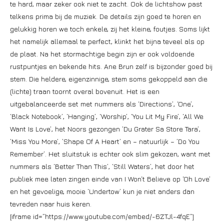
te hard, maar zeker ook niet te zacht. Ook de lichtshow past
telkens prima bij de muziek. De details zijn goed te horen en
gelukkig horen we toch enkele, zij het kleine, foutjes. Soms lijkt
het namelijk allemaal te perfect, klinkt het bijna teveel als op
de plaat. Na het stormachtige begin zijn er ook voldoende
rustpuntjes en bekende hits. Ane Brun zelf is bijzonder goed bij
stem. Die heldere, eigenzinnige, stem soms gekoppeld aan die
(lichte) traan toornt overal bovenuit. Het is een
uitgebalanceerde set met nummers als ‘Directions’, ‘One’,
‘Black Notebook’, ‘Hanging’, ‘Worship’, ‘You Lit My Fire’, ‘All We
Want Is Love’, het Noors gezongen ’Du Grater Sa Store Tara’,
’Miss You More’, ’Shape Of A Heart’ en – natuurlijk – ’Do You
Remember’. Het sluitstuk is echter ook slim gekozen, want met
nummers als ‘Better Than This’, ‘Still Waters’, het door het
publiek mee laten zingen einde van I Won‘t Believe op ‘Oh Love’
en het gevoelige, mooie ‘Undertow’ kun je niet anders dan
tevreden naar huis keren.
[iframe id=”https://www.youtube.com/embed/-6ZTJl-4fqE”]