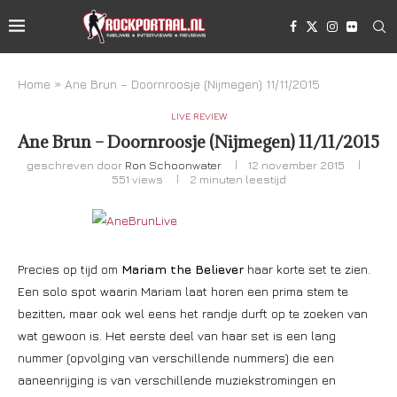
Home
»
Ane Brun – Doornroosje (Nijmegen) 11/11/2015
LIVE REVIEW
Ane Brun – Doornroosje (Nijmegen) 11/11/2015
geschreven door
Ron Schoonwater
12 november 2015
551
views
2 minuten leestijd
Precies op tijd om
Mariam the Believer
haar korte set te zien.
Een solo spot waarin Mariam laat horen een prima stem te
bezitten, maar ook wel eens het randje durft op te zoeken van
wat gewoon is. Het eerste deel van haar set is een lang
nummer (opvolging van verschillende nummers) die een
aaneenrijging is van verschillende muziekstromingen en