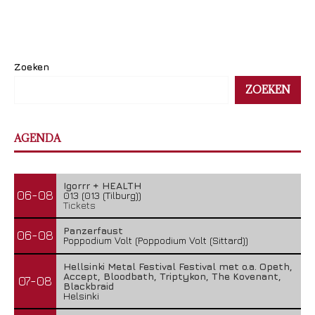
Zoeken
ZOEKEN
AGENDA
Igorrr + HEALTH
06-08
013 (013 (Tilburg))
Tickets
Panzerfaust
06-08
Poppodium Volt (Poppodium Volt (Sittard))
Hellsinki Metal Festival Festival met o.a. Opeth,
Accept, Bloodbath, Triptykon, The Kovenant,
07-08
Blackbraid
Helsinki