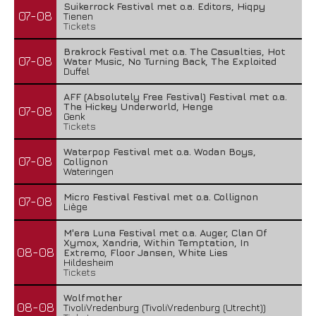
Suikerrock Festival met o.a. Editors, Hiqpy
07-08
Tienen
Tickets
Brakrock Festival met o.a. The Casualties, Hot
07-08
Water Music, No Turning Back, The Exploited
Duffel
AFF (Absolutely Free Festival) Festival met o.a.
The Hickey Underworld, Henge
07-08
Genk
Tickets
Waterpop Festival met o.a. Wodan Boys,
07-08
Collignon
Wateringen
Micro Festival Festival met o.a. Collignon
07-08
Liège
M'era Luna Festival met o.a. Auger, Clan Of
Xymox, Xandria, Within Temptation, In
08-08
Extremo, Floor Jansen, White Lies
Hildesheim
Tickets
Wolfmother
08-08
TivoliVredenburg (TivoliVredenburg (Utrecht))