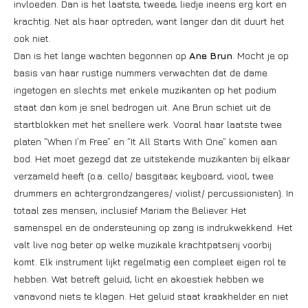
invloeden. Dan is het laatste, tweede, liedje ineens erg kort en
krachtig. Net als haar optreden, want langer dan dit duurt het
ook niet.
Dan is het lange wachten begonnen op
Ane Brun
. Mocht je op
basis van haar rustige nummers verwachten dat de dame
ingetogen en slechts met enkele muzikanten op het podium
staat dan kom je snel bedrogen uit. Ane Brun schiet uit de
startblokken met het snellere werk. Vooral haar laatste twee
platen “When I’m Free” en “It All Starts With One” komen aan
bod. Het moet gezegd dat ze uitstekende muzikanten bij elkaar
verzameld heeft (o.a. cello/ basgitaar, keyboard, viool, twee
drummers en achtergrondzangeres/ violist/ percussionisten). In
totaal zes mensen, inclusief Mariam the Believer. Het
samenspel en de ondersteuning op zang is indrukwekkend. Het
valt live nog beter op welke muzikale krachtpatserij voorbij
komt. Elk instrument lijkt regelmatig een compleet eigen rol te
hebben. Wat betreft geluid, licht en akoestiek hebben we
vanavond niets te klagen. Het geluid staat kraakhelder en niet