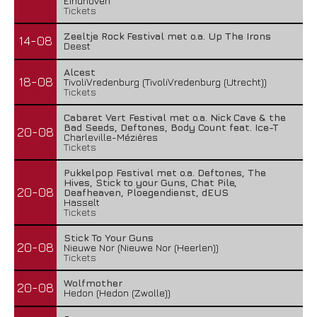
Eindhoven
Tickets
Zeeltje Rock Festival met o.a. Up The Irons
14-08
Deest
Alcest
18-08
TivoliVredenburg (TivoliVredenburg (Utrecht))
Tickets
Cabaret Vert Festival met o.a. Nick Cave & the
Bad Seeds, Deftones, Body Count feat. Ice-T
20-08
Charleville-Mézières
Tickets
Pukkelpop Festival met o.a. Deftones, The
Hives, Stick to your Guns, Chat Pile,
20-08
Deafheaven, Ploegendienst, dEUS
Hasselt
Tickets
Stick To Your Guns
20-08
Nieuwe Nor (Nieuwe Nor (Heerlen))
Tickets
Wolfmother
20-08
Hedon (Hedon (Zwolle))