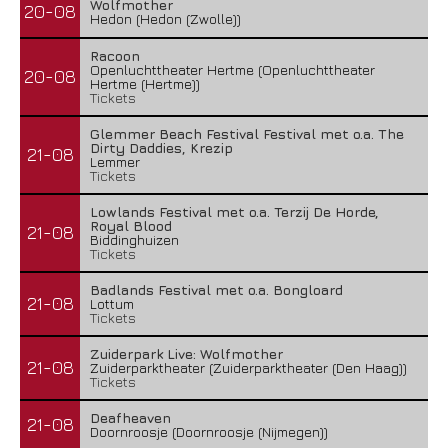
Wolfmother
20-08
Hedon (Hedon (Zwolle))
Racoon
Openluchttheater Hertme (Openluchttheater
20-08
Hertme (Hertme))
Tickets
Glemmer Beach Festival Festival met o.a. The
Dirty Daddies, Krezip
21-08
Lemmer
Tickets
Lowlands Festival met o.a. Terzij De Horde,
Royal Blood
21-08
Biddinghuizen
Tickets
Badlands Festival met o.a. Bongloard
21-08
Lottum
Tickets
Zuiderpark Live: Wolfmother
21-08
Zuiderparktheater (Zuiderparktheater (Den Haag))
Tickets
Deafheaven
21-08
Doornroosje (Doornroosje (Nijmegen))