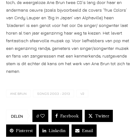
toch, de weergaloze Ane Brun twee CD’s lang door haar en
andermans oeuvre (zoals bijvoorbeeld de covers ‘True Colors’
van Cindy Lauper en ‘Big In Japan’ van Alphaville) heen
‘bladeren’ is een genot voor het oor. De singer/ songwriter laat
horen al tien jaar eigenzinnig haar weg te kiezen. Het levert
fantastisch sfeervolle muziek op. Voor liefhebbers van pop met
een eigenzinnig randje, genieters van singer/songwriter muziek
en fans van zangeressen met een kenmerkende, rustgevende
stem is dit echter dé kans om het werk van Ane Brun tot zich te
nemen.
ANE BRUN
SONGS 2003 - 2013
V2
Facebook
Twitter
0
DELEN
Pinterest
Linkedin
Email