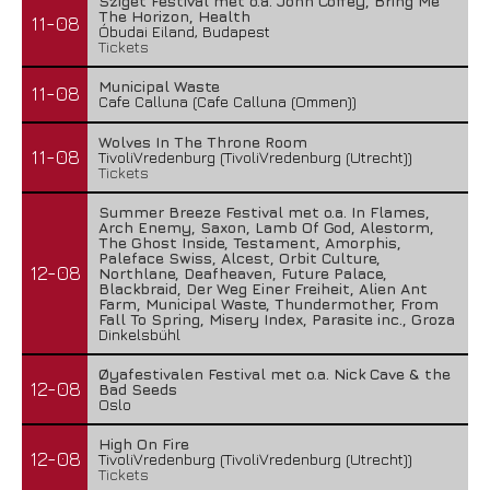
Sziget Festival met o.a. John Coffey, Bring Me
The Horizon, Health
11-08
Óbudai Eiland, Budapest
Tickets
Municipal Waste
11-08
Cafe Calluna (Cafe Calluna (Ommen))
Wolves In The Throne Room
11-08
TivoliVredenburg (TivoliVredenburg (Utrecht))
Tickets
Summer Breeze Festival met o.a. In Flames,
Arch Enemy, Saxon, Lamb Of God, Alestorm,
The Ghost Inside, Testament, Amorphis,
Paleface Swiss, Alcest, Orbit Culture,
12-08
Northlane, Deafheaven, Future Palace,
Blackbraid, Der Weg Einer Freiheit, Alien Ant
Farm, Municipal Waste, Thundermother, From
Fall To Spring, Misery Index, Parasite inc., Groza
Dinkelsbühl
Øyafestivalen Festival met o.a. Nick Cave & the
12-08
Bad Seeds
Oslo
High On Fire
12-08
TivoliVredenburg (TivoliVredenburg (Utrecht))
Tickets