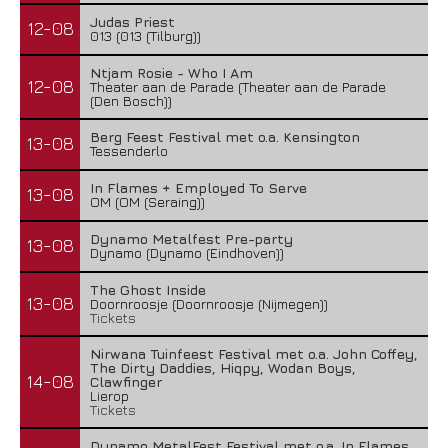
Judas Priest
12-08
013 (013 (Tilburg))
Ntjam Rosie - Who I Am
12-08
Theater aan de Parade (Theater aan de Parade
(Den Bosch))
Berg Feest Festival met o.a. Kensington
13-08
Tessenderlo
In Flames + Employed To Serve
13-08
OM (OM (Seraing))
Dynamo Metalfest Pre-party
13-08
Dynamo (Dynamo (Eindhoven))
The Ghost Inside
13-08
Doornroosje (Doornroosje (Nijmegen))
Tickets
Nirwana Tuinfeest Festival met o.a. John Coffey,
The Dirty Daddies, Hiqpy, Wodan Boys,
14-08
Clawfinger
Lierop
Tickets
Dynamo MetalFest Festival met o.a. In Flames,