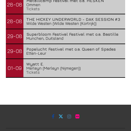
Metallicamp Festival met o.a. HESKEN
28-08
Ommen
Tickets
THE HICKEY UNDERWORLD - DAK SESSION #3
28-08
Wilde Westen (Wilde Westen (Kortrijk))
Superbloom Festival Festival met o.a. Bastille
29-08
Munchen, Duitsland
Popelucht Festival met o.a. Queen of Spades
29-08
Etten-Leur
Wyatt E.
01-09
Merleyn (Merleyn (Nijmegen))
Tickets