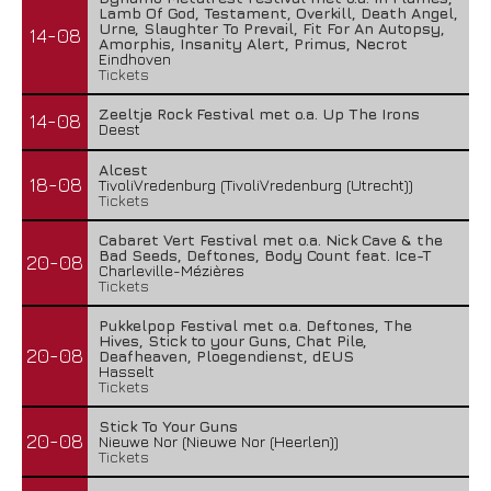
Lamb Of God, Testament, Overkill, Death Angel,
Urne, Slaughter To Prevail, Fit For An Autopsy,
14-08
Amorphis, Insanity Alert, Primus, Necrot
Eindhoven
Tickets
Zeeltje Rock Festival met o.a. Up The Irons
14-08
Deest
Alcest
18-08
TivoliVredenburg (TivoliVredenburg (Utrecht))
Tickets
Cabaret Vert Festival met o.a. Nick Cave & the
Bad Seeds, Deftones, Body Count feat. Ice-T
20-08
Charleville-Mézières
Tickets
Pukkelpop Festival met o.a. Deftones, The
Hives, Stick to your Guns, Chat Pile,
20-08
Deafheaven, Ploegendienst, dEUS
Hasselt
Tickets
Stick To Your Guns
20-08
Nieuwe Nor (Nieuwe Nor (Heerlen))
Tickets