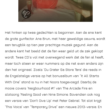
Het hinken op twee gedachten is begonnen. Aan de ene kant
de grote gunfactor. Ane Brun, met haar geweldige oeuvre, wordt
een terugblik op tien jaar prachtige muziek gegund. Aan de
andere kant het beeld dat de fan weer geld uit de zak geklopt
wordt. Twee CD’s vol met overwegend werk dat de fan al heeft,
maar toch staan er weer nummers op die net even anders zijn
dan het origineel. Zoals ‘Du Grater Sa Store Tara’ die reeds in
de Engelstalige versie op het bonusalbum van “It All Starts
With One” stond is nu in het Noors toegevoegd. Daarbij de
mooie covers ‘Neigbourhood #1‘ van The Arcade Fire en
slotsong ’Feeling Good van Nina Simone. Bovendien ook nog
een versie van ’Don’t Give Up’ met Peter Gabriel. Tot slot krijgt
‘This Voice‘ van “Temporary Drive” een nieuwe 2013-versie. En