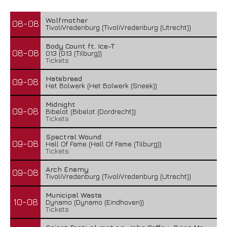
Wolfmother
08-08
TivoliVredenburg (TivoliVredenburg (Utrecht))
Body Count ft. Ice-T
08-08
013 (013 (Tilburg))
Tickets
Hatebreed
09-08
Het Bolwerk (Het Bolwerk (Sneek))
Midnight
09-08
Bibelot (Bibelot (Dordrecht))
Tickets
Spectral Wound
09-08
Hall Of Fame (Hall Of Fame (Tilburg))
Tickets
Arch Enemy
09-08
TivoliVredenburg (TivoliVredenburg (Utrecht))
Municipal Waste
10-08
Dynamo (Dynamo (Eindhoven))
Tickets