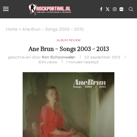
Home
»
Ane Brun – Songs 2003 – 2013
ALBUM REVIEW
Ane Brun – Songs 2003 – 2013
geschreven door
Ron Schoonwater
22 september 2013
634
views
1 minuten leestijd