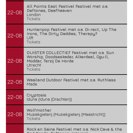
All Points East Festival Festival met o.a.
Deftones, Deafheaven
22-08
London
Tickets
Huntenpop Festival met o.a. Di-rect, Up The
Irons, The Dirty Daddies, Therapy?
22-08
Ulft
Tickets
DUISTER COLLECTIEF Festival met o.a. Sun
Worship, Doodseskader, Alkerdeel, Ggu:ll,
22-08
Modder, Terzij De Horde
Utrecht
Tickets
Waailand Outdoor Festival met o.a. Ruthless
22-08
Made
Cryptosis
22-08
Iduna (Iduna (Drachten))
Wolfmother
22-08
Muziekgieterij (Muziekgieterij (Maastricht))
Tickets
Rock en Seine Festival met o.a. Nick Cave & the