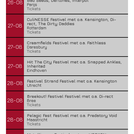
Bad Seeds, Deftones, Interpol
26-08
Parijs
Tickets
CuliNESSE Festival met o.a. Kensington, Di-
rect, The Dirty Daddies
27-08
Rotterdam
Tickets
Creamfields Festival met o.a. Faithless
27-08
Daresbury
Tickets
Hit The City Festival met o.a. Snapped Ankles,
27-08
Inherited
Eindhoven
Festival Strand Festival met o.a. Kensington
28-08
Utrecht
Breekout! Festival Festival met o.a. Di-rect
28-08
Bree
Tickets
Pelagic Fest Festival met o.a. Predatory Void
28-08
Maastricht
Tickets