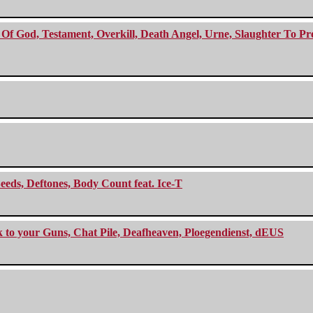
f God, Testament, Overkill, Death Angel, Urne, Slaughter To Prev
eeds, Deftones, Body Count feat. Ice-T
ck to your Guns, Chat Pile, Deafheaven, Ploegendienst, dEUS