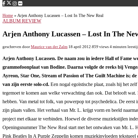
Home
»
Arjen Anthony Lucassen – Lost In The New Real
ALBUM REVIEW
Arjen Anthony Lucassen – Lost In The Ne
geschreven door
Maurice van der Zalm
18 april 2012
859
views
4 minuten leesti
Arjen Anthony Lucassen. De naam zou in iedere Hall of Fame wer
grammofoonplaat van Bodine. Daarna volgde de reeks bij Vengean
Ayreon, Star One, Stream of Passion of The Guilt Machine is; d
van zijn eerste solo-cd.
Een nogal egoïstische plaat, zoals hij het ze
tegemoet te komen aan welke verwachting dan ook. Dat belooft wat. R
hebben. Van metal tot folk, van powerpop tot psychedelica. De eerst in
zijn plaats vallen. Het verhaal van Mr. L. krijgt vorm en beeld naarm
project met elkaar te verbinden. Hoewel de diverse muziekstijlen inder
Openingsnummer The New Real start met het ontwaken van Mr. L. Hoew
Pink Beatles In A Purple Zeppelin komen muziekinvloeden tekstueel 