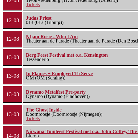
12-08
TivoliVredenburg (TivoliVredenburg (Utrecht))
Tickets
Judas Priest
12-08
013 (013 (Tilburg))
Ntjam Rosie - Who I Am
12-08
Theater aan de Parade (Theater aan de Parade (Den Bosc
Berg Feest Festival met o.a. Kensington
13-08
Tessenderlo
In Flames + Employed To Serve
13-08
OM (OM (Seraing))
Dynamo Metalfest Pre-party
13-08
Dynamo (Dynamo (Eindhoven))
The Ghost Inside
13-08
Doornroosje (Doornroosje (Nijmegen))
Tickets
Nirwana Tuinfeest Festival met o.a. John Coffey, Th
14-08
Lierop