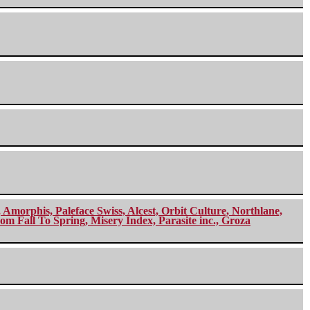
morphis, Paleface Swiss, Alcest, Orbit Culture, Northlane,
m Fall To Spring, Misery Index, Parasite inc., Groza