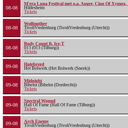
M'era Luna Festival met o.a. Auger, Clan Of Xymox, 
08-08
Hildesheim
Tickets
Wolfmother
08-08
TivoliVredenburg (TivoliVredenburg (Utrecht))
Tickets
Body Count ft. Ice-T
08-08
013 (013 (Tilburg))
Tickets
Hatebreed
09-08
Het Bolwerk (Het Bolwerk (Sneek))
Midnight
09-08
Bibelot (Bibelot (Dordrecht))
Tickets
Spectral Wound
09-08
Hall Of Fame (Hall Of Fame (Tilburg))
Tickets
Arch Enemy
09-08
TivoliVredenburg (TivoliVredenburg (Utrecht))