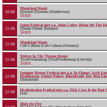
Municipal Waste
10-08
Dynamo (Dynamo (Eindhoven))
Tickets
Sziget Festival met o.a. John Coffey, Bring Me The H
11-08
Óbudai Eiland, Budapest
Tickets
Municipal Waste
11-08
Cafe Calluna (Cafe Calluna (Ommen))
Wolves In The Throne Room
11-08
TivoliVredenburg (TivoliVredenburg (Utrecht))
Tickets
Summer Breeze Festival met o.a. In Flames, Arch Ene
12-08
Deafheaven, Future Palace, Blackbraid, Der Weg Eine
Dinkelsbühl
Øyafestivalen Festival met o.a. Nick Cave & the Bad 
12-08
Oslo
High On Fire