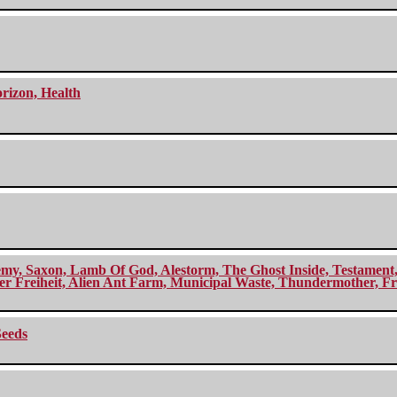
orizon, Health
my, Saxon, Lamb Of God, Alestorm, The Ghost Inside, Testament, A
r Freiheit, Alien Ant Farm, Municipal Waste, Thundermother, Fro
Seeds