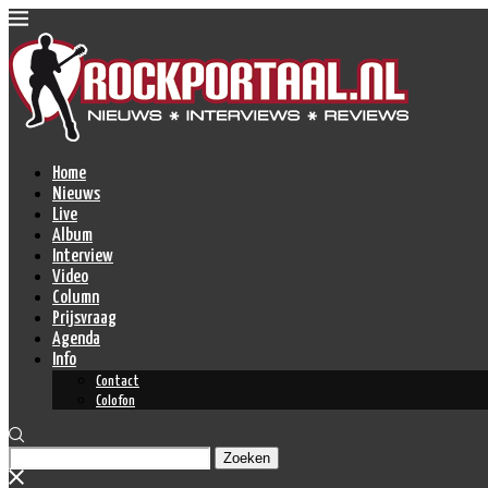
Home
Nieuws
Live
Album
Interview
Video
Column
Prijsvraag
Agenda
Info
Contact
Colofon
Zoeken