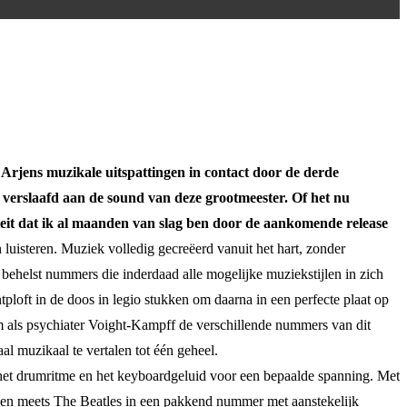
rjens muzikale uitspattingen in contact door de derde
verslaafd aan de sound van deze grootmeester. Of het nu
teit dat ik al maanden van slag ben door de aankomende release
 luisteren. Muziek volledig gecreëerd vanuit het hart, zonder
ehelst nummers die inderdaad alle mogelijke muziekstijlen in zich
tploft in de doos in legio stukken om daarna in een perfecte plaat op
 om als psychiater Voight-Kampff de verschillende nummers van dit
al muzikaal te vertalen tot één geheel.
het drumritme en het keyboardgeluid voor een bepaalde spanning. Met
rjen meets The Beatles in een pakkend nummer met aanstekelijk