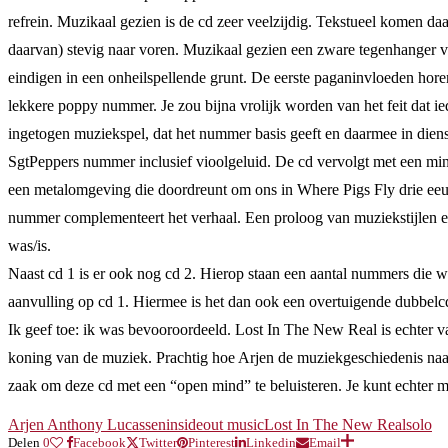
refrein. Muzikaal gezien is de cd zeer veelzijdig. Tekstueel komen d
daarvan) stevig naar voren. Muzikaal gezien een zware tegenhanger v
eindigen in een onheilspellende grunt. De eerste paganinvloeden hor
lekkere poppy nummer. Je zou bijna vrolijk worden van het feit dat i
ingetogen muziekspel, dat het nummer basis geeft en daarmee in die
SgtPeppers nummer inclusief vioolgeluid. De cd vervolgt met een mi
een metalomgeving die doordreunt om ons in Where Pigs Fly drie eeuwe
nummer complementeert het verhaal. Een proloog van muziekstijlen en 
was/is.
Naast cd 1 is er ook nog cd 2. Hierop staan een aantal nummers die w
aanvulling op cd 1. Hiermee is het dan ook een overtuigende dubbelc
Ik geef toe: ik was bevooroordeeld. Lost In The New Real is echter v
koning van de muziek. Prachtig hoe Arjen de muziekgeschiedenis naar
zaak om deze cd met een “open mind” te beluisteren. Je kunt echter 
Arjen Anthony Lucassen
insideout music
Lost In The New Real
solo
Delen
0
Facebook
Twitter
Pinterest
Linkedin
Email