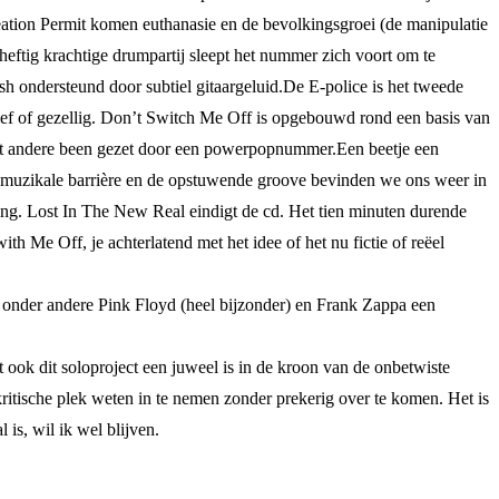
reation Permit komen euthanasie en de bevolkingsgroei (de manipulatie
ftig krachtige drumpartij sleept het nummer zich voort om te
 ondersteund door subtiel gitaargeluid.De E-police is het tweede
sief of gezellig. Don’t Switch Me Off is opgebouwd rond een basis van
het andere been gezet door een powerpopnummer.Een beetje een
 muzikale barrière en de opstuwende groove bevinden we ons weer in
ving. Lost In The New Real eindigt de cd. Het tien minuten durende
 Me Off, je achterlatend met het idee of het nu fictie of reëel
n onder andere Pink Floyd (heel bijzonder) en Frank Zappa een
ook dit soloproject een juweel is in de kroon van de onbetwiste
itische plek weten in te nemen zonder prekerig over te komen. Het is
s, wil ik wel blijven.