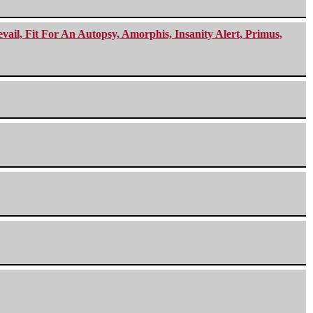
ail, Fit For An Autopsy, Amorphis, Insanity Alert, Primus,