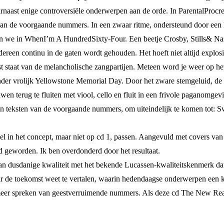
aarnaast enige controversiële onderwerpen aan de orde. In ParentalProc
an de voorgaande nummers. In een zwaar ritme, ondersteund door een he
en we in WhenI’m A HundredSixty-Four. Een beetje Crosby, Stills& Nash
edereen continu in de gaten wordt gehouden. Het hoeft niet altijd explo
nst staat van de melancholische zangpartijen. Meteen word je weer op 
nder vrolijk Yellowstone Memorial Day. Door het zware stemgeluid, de
n terug te fluiten met viool, cello en fluit in een frivole paganomge
teksten van de voorgaande nummers, om uiteindelijk te komen tot: Swith
el in het concept, maar niet op cd 1, passen. Aangevuld met covers va
d geworden. Ik ben overdonderd door het resultaat.
an dusdanige kwaliteit met het bekende Lucassen-kwaliteitskenmerk dat 
 de toekomst weet te vertalen, waarin hedendaagse onderwerpen een kr
meer spreken van geestverruimende nummers. Als deze cd The New Real i