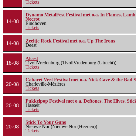
Tickets
Dynamo MetalFest Festival met o.a. In Flames, Lamb O
Necrot
14-08
Eindhoven
Tickets
Zeeltje Rock Festival met o.a. Up The Irons
14-08
Deest
Alcest
18-08
TivoliVredenburg (TivoliVredenburg (Utrecht))
Tickets
Cabaret Vert Festival met o.a. Nick Cave & the Bad S
20-08
Charleville-Mézières
Tickets
Pukkelpop Festival met o.a. Deftones, The Hives, Sti
20-08
Hasselt
Tickets
Stick To Your Guns
20-08
Nieuwe Nor (Nieuwe Nor (Heerlen))
Tickets