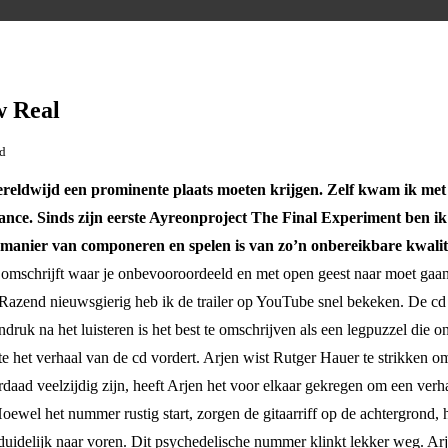
w Real
jd
eldwijd een prominente plaats moeten krijgen. Zelf kwam ik met A
ce. Sinds zijn eerste Ayreonproject The Final Experiment ben ik 
e manier van componeren en spelen is van zo’n onbereikbare kwali
lf omschrijft waar je onbevooroordeeld en met open geest naar moet gaan
azend nieuwsgierig heb ik de trailer op YouTube snel bekeken. De cd b
druk na het luisteren is het best te omschrijven als een legpuzzel die on
ate het verhaal van de cd vordert. Arjen wist Rutger Hauer te strikken
daad veelzijdig zijn, heeft Arjen het voor elkaar gekregen om een verha
el het nummer rustig start, zorgen de gitaarriff op de achtergrond, 
duidelijk naar voren. Dit psychedelische nummer klinkt lekker weg. A