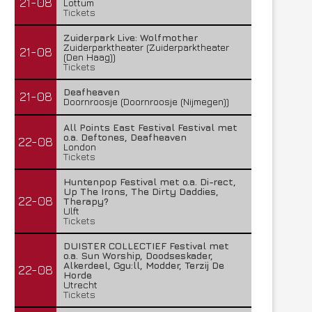
21-08
Lottum
Tickets
Zuiderpark Live: Wolfmother
Zuiderparktheater (Zuiderparktheater
21-08
(Den Haag))
Tickets
Deafheaven
21-08
Doornroosje (Doornroosje (Nijmegen))
All Points East Festival Festival met
o.a. Deftones, Deafheaven
22-08
London
Tickets
Huntenpop Festival met o.a. Di-rect,
Up The Irons, The Dirty Daddies,
22-08
Therapy?
Ulft
Tickets
DUISTER COLLECTIEF Festival met
o.a. Sun Worship, Doodseskader,
Alkerdeel, Ggu:ll, Modder, Terzij De
22-08
Horde
Utrecht
Tickets