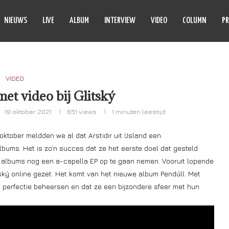
NIEUWS
LIVE
ALBUM
INTERVIEW
VIDEO
COLUMN
PR
VIDEO
met video bij Glitský
19 oktober 2021
651
views
1 minuten leestijd
oktober meldden we al dat Arstidir uit IJsland een
ms. Het is zo’n succes dat ze het eerste doel dat gesteld
 albums nog een a-capella EP op te gaan nemen. Vooruit lopende
ský online gezet. Het komt van het nieuwe album Pendúll. Met
de perfectie beheersen en dat ze een bijzondere sfeer met hun