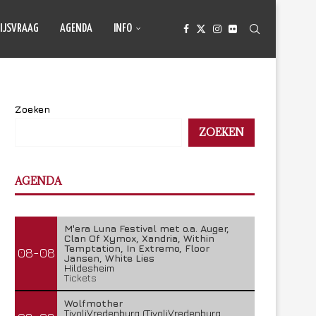
IJSVRAAG
AGENDA
INFO
Zoeken
ZOEKEN
AGENDA
M'era Luna Festival met o.a. Auger,
Clan Of Xymox, Xandria, Within
Temptation, In Extremo, Floor
08-08
Jansen, White Lies
Hildesheim
Tickets
Wolfmother
TivoliVredenburg (TivoliVredenburg