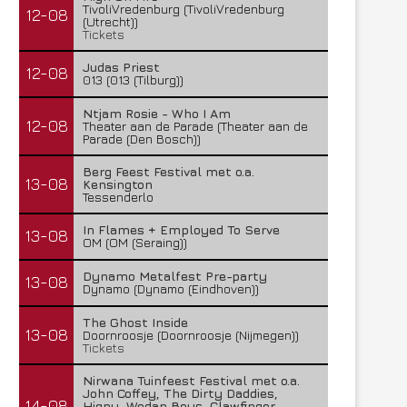
TivoliVredenburg (TivoliVredenburg
12-08
(Utrecht))
Tickets
Judas Priest
12-08
013 (013 (Tilburg))
Ntjam Rosie - Who I Am
12-08
Theater aan de Parade (Theater aan de
Parade (Den Bosch))
Berg Feest Festival met o.a.
13-08
Kensington
Tessenderlo
In Flames + Employed To Serve
13-08
OM (OM (Seraing))
Dynamo Metalfest Pre-party
13-08
Dynamo (Dynamo (Eindhoven))
The Ghost Inside
13-08
Doornroosje (Doornroosje (Nijmegen))
Tickets
Nirwana Tuinfeest Festival met o.a.
John Coffey, The Dirty Daddies,
14-08
Hiqpy, Wodan Boys, Clawfinger