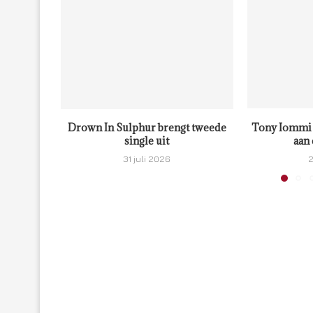
Drown In Sulphur brengt tweede
Tony Iommi 
single uit
aan 
31 juli 2026
2