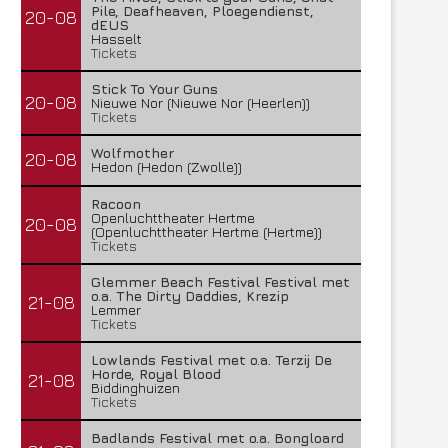
Pile, Deafheaven, Ploegendienst,
20-08
dEUS
Hasselt
Tickets
Stick To Your Guns
20-08
Nieuwe Nor (Nieuwe Nor (Heerlen))
Tickets
Wolfmother
20-08
Hedon (Hedon (Zwolle))
Racoon
Openluchttheater Hertme
20-08
(Openluchttheater Hertme (Hertme))
Tickets
Glemmer Beach Festival Festival met
o.a. The Dirty Daddies, Krezip
21-08
Lemmer
Tickets
Lowlands Festival met o.a. Terzij De
Horde, Royal Blood
21-08
Biddinghuizen
Tickets
Badlands Festival met o.a. Bongloard