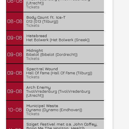
08-08
(Utrecht))
Tickets
Body Count ft. Ice-T
08-08
013 (013 (Tilburg))
Tickets
Hatebreed
09-08
Het Bolwerk (Het Bolwerk (Sneek))
Midnight
09-08
Bibelot (Bibelot (Dordrecht))
Tickets
Spectral Wound
09-08
Hall Of Fame (Hall Of Fame (Tilburg))
Tickets
Arch Enemy
09-08
TivoliVredenburg (TivoliVredenburg
(Utrecht))
Municipal Waste
10-08
Dynamo (Dynamo (Eindhoven))
Tickets
Sziget Festival met o.a. John Coffey,
Bring Me The Horizon, Health