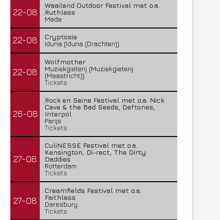
Waailand Outdoor Festival met o.a.
22-08
Ruthless
Made
Cryptosis
22-08
Iduna (Iduna (Drachten))
Wolfmother
Muziekgieterij (Muziekgieterij
22-08
(Maastricht))
Tickets
Rock en Seine Festival met o.a. Nick
Cave & the Bad Seeds, Deftones,
26-08
Interpol
Parijs
Tickets
CuliNESSE Festival met o.a.
Kensington, Di-rect, The Dirty
27-08
Daddies
Rotterdam
Tickets
Creamfields Festival met o.a.
Faithless
27-08
Daresbury
Tickets