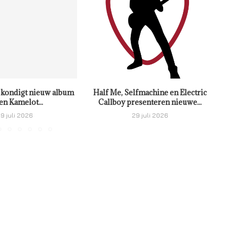
kondigt nieuw album
Half Me, Selfmachine en Electric
en Kamelot...
Callboy presenteren nieuwe...
9 juli 2026
29 juli 2026