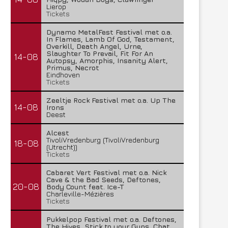
Lierop
Tickets
Dynamo MetalFest Festival met o.a.
In Flames, Lamb Of God, Testament,
Overkill, Death Angel, Urne,
Slaughter To Prevail, Fit For An
14-08
Autopsy, Amorphis, Insanity Alert,
Primus, Necrot
Eindhoven
Tickets
Temic brengt nieuwe single uit
Insomnium brengt nieuwe
Zeeltje Rock Festival met o.a. Up The
uit
28 juli 2026
14-08
Irons
Deest
27 juli 2026
Alcest
TivoliVredenburg (TivoliVredenburg
18-08
(Utrecht))
Tickets
Cabaret Vert Festival met o.a. Nick
Cave & the Bad Seeds, Deftones,
20-08
Body Count feat. Ice-T
Charleville-Mézières
Tickets
Pukkelpop Festival met o.a. Deftones,
The Hives, Stick to your Guns, Chat