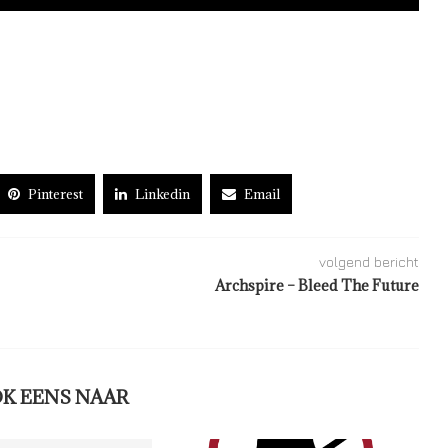
Pinterest
Linkedin
Email
volgend bericht
Archspire – Bleed The Future
OK EENS NAAR