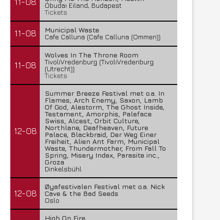
11-08
Óbudai Eiland, Budapest
Tickets
Municipal Waste
11-08
Cafe Calluna (Cafe Calluna (Ommen))
Wolves In The Throne Room
TivoliVredenburg (TivoliVredenburg
11-08
(Utrecht))
Tickets
Summer Breeze Festival met o.a. In
Flames, Arch Enemy, Saxon, Lamb
Of God, Alestorm, The Ghost Inside,
Testament, Amorphis, Paleface
Swiss, Alcest, Orbit Culture,
Northlane, Deafheaven, Future
12-08
Palace, Blackbraid, Der Weg Einer
Freiheit, Alien Ant Farm, Municipal
Waste, Thundermother, From Fall To
Spring, Misery Index, Parasite inc.,
Groza
Dinkelsbühl
Øyafestivalen Festival met o.a. Nick
12-08
Cave & the Bad Seeds
Oslo
High On Fire