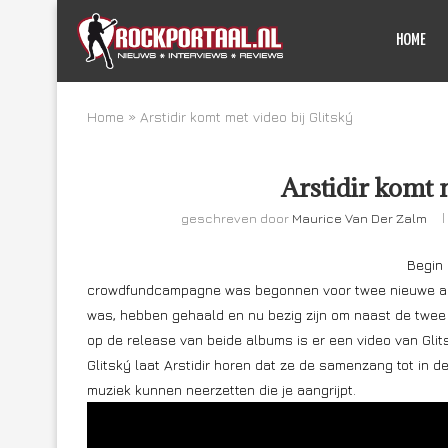
HOME
Home
»
Arstidir komt met video bij Glitský
Arstidir komt 
geschreven door
Maurice Van Der Zalm
Begin 
crowdfundcampagne was begonnen voor twee nieuwe albu
was, hebben gehaald en nu bezig zijn om naast de twee
op de release van beide albums is er een video van Glit
Glitský laat Arstidir horen dat ze de samenzang tot in 
muziek kunnen neerzetten die je aangrijpt.