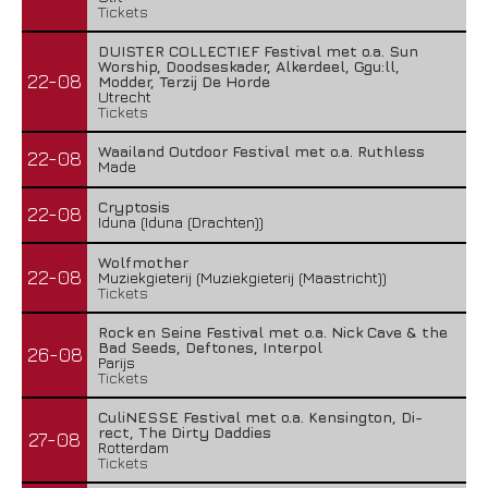
Tickets
DUISTER COLLECTIEF Festival met o.a. Sun
Worship, Doodseskader, Alkerdeel, Ggu:ll,
22-08
Modder, Terzij De Horde
Utrecht
Tickets
Waailand Outdoor Festival met o.a. Ruthless
22-08
Made
Cryptosis
22-08
Iduna (Iduna (Drachten))
Wolfmother
22-08
Muziekgieterij (Muziekgieterij (Maastricht))
Tickets
Rock en Seine Festival met o.a. Nick Cave & the
Bad Seeds, Deftones, Interpol
26-08
Parijs
Tickets
CuliNESSE Festival met o.a. Kensington, Di-
rect, The Dirty Daddies
27-08
Rotterdam
Tickets