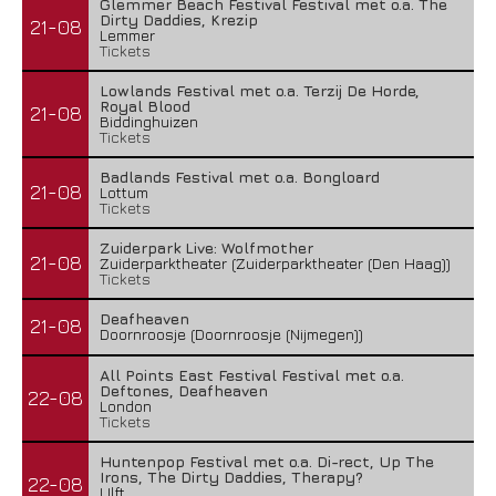
Glemmer Beach Festival Festival met o.a. The
Dirty Daddies, Krezip
21-08
Lemmer
Tickets
Lowlands Festival met o.a. Terzij De Horde,
Royal Blood
21-08
Biddinghuizen
Tickets
Badlands Festival met o.a. Bongloard
21-08
Lottum
Tickets
Zuiderpark Live: Wolfmother
21-08
Zuiderparktheater (Zuiderparktheater (Den Haag))
Tickets
Deafheaven
21-08
Doornroosje (Doornroosje (Nijmegen))
All Points East Festival Festival met o.a.
Deftones, Deafheaven
22-08
London
Tickets
Huntenpop Festival met o.a. Di-rect, Up The
Irons, The Dirty Daddies, Therapy?
22-08
Ulft