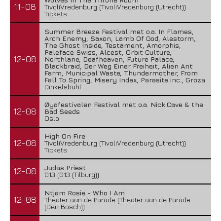
11-08
TivoliVredenburg (TivoliVredenburg (Utrecht))
Tickets
Summer Breeze Festival met o.a. In Flames,
Arch Enemy, Saxon, Lamb Of God, Alestorm,
The Ghost Inside, Testament, Amorphis,
Paleface Swiss, Alcest, Orbit Culture,
12-08
Northlane, Deafheaven, Future Palace,
Blackbraid, Der Weg Einer Freiheit, Alien Ant
Farm, Municipal Waste, Thundermother, From
Fall To Spring, Misery Index, Parasite inc., Groza
Dinkelsbühl
Øyafestivalen Festival met o.a. Nick Cave & the
12-08
Bad Seeds
Oslo
High On Fire
12-08
TivoliVredenburg (TivoliVredenburg (Utrecht))
Tickets
Judas Priest
12-08
013 (013 (Tilburg))
Ntjam Rosie - Who I Am
12-08
Theater aan de Parade (Theater aan de Parade
(Den Bosch))