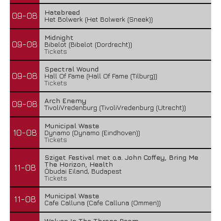
Hatebreed
09-08
Het Bolwerk (Het Bolwerk (Sneek))
Midnight
09-08
Bibelot (Bibelot (Dordrecht))
Tickets
Spectral Wound
09-08
Hall Of Fame (Hall Of Fame (Tilburg))
Tickets
Arch Enemy
09-08
TivoliVredenburg (TivoliVredenburg (Utrecht))
Municipal Waste
10-08
Dynamo (Dynamo (Eindhoven))
Tickets
Sziget Festival met o.a. John Coffey, Bring Me
The Horizon, Health
11-08
Óbudai Eiland, Budapest
Tickets
Municipal Waste
11-08
Cafe Calluna (Cafe Calluna (Ommen))
Wolves In The Throne Room