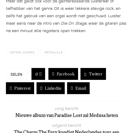
Maar dat geldt ook voor de geïnteresseerde luisteraar of
liefhebber van het genre. Dit is weer lekkere stevige rock, en
zelfs het gebruik van een orgel wordt niet geschuwd. Luister
maar eens naar de intro van
Die On Stage
, waar de gitaren pas
na een minuut alle registers open trekken.
ASTRAL DOORS
METALVILLE
Facebook
Twitter
0
DELEN
Pinterest
Linkedin
Email
vorig bericht
Nieuwe album van Paradise Lost zal Medusa heten
volgend bericht
The Charm The Fury kondigt Nederlandse tour aan