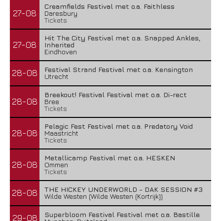
Creamfields Festival met o.a. Faithless
27-08
Daresbury
Tickets
Hit The City Festival met o.a. Snapped Ankles,
27-08
Inherited
Eindhoven
Festival Strand Festival met o.a. Kensington
28-08
Utrecht
Breekout! Festival Festival met o.a. Di-rect
28-08
Bree
Tickets
Pelagic Fest Festival met o.a. Predatory Void
28-08
Maastricht
Tickets
Metallicamp Festival met o.a. HESKEN
28-08
Ommen
Tickets
THE HICKEY UNDERWORLD - DAK SESSION #3
28-08
Wilde Westen (Wilde Westen (Kortrijk))
Superbloom Festival Festival met o.a. Bastille
29-08