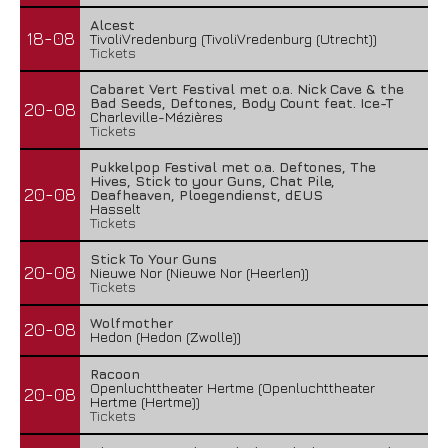
Alcest
18-08
TivoliVredenburg (TivoliVredenburg (Utrecht))
Tickets
Cabaret Vert Festival met o.a. Nick Cave & the
Bad Seeds, Deftones, Body Count feat. Ice-T
20-08
Charleville-Mézières
Tickets
Pukkelpop Festival met o.a. Deftones, The
Hives, Stick to your Guns, Chat Pile,
20-08
Deafheaven, Ploegendienst, dEUS
Hasselt
Tickets
Stick To Your Guns
20-08
Nieuwe Nor (Nieuwe Nor (Heerlen))
Tickets
Wolfmother
20-08
Hedon (Hedon (Zwolle))
Racoon
Openluchttheater Hertme (Openluchttheater
20-08
Hertme (Hertme))
Tickets