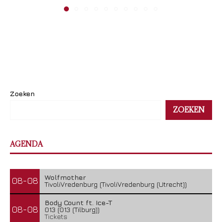
Zoeken
ZOEKEN
AGENDA
Wolfmother
08-08
TivoliVredenburg (TivoliVredenburg (Utrecht))
Body Count ft. Ice-T
08-08
013 (013 (Tilburg))
Tickets