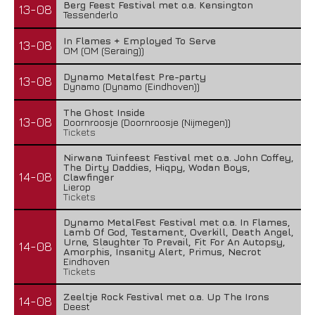
Berg Feest Festival met o.a. Kensington
13-08
Tessenderlo
In Flames + Employed To Serve
13-08
OM (OM (Seraing))
Dynamo Metalfest Pre-party
13-08
Dynamo (Dynamo (Eindhoven))
The Ghost Inside
13-08
Doornroosje (Doornroosje (Nijmegen))
Tickets
Nirwana Tuinfeest Festival met o.a. John Coffey,
The Dirty Daddies, Hiqpy, Wodan Boys,
14-08
Clawfinger
Lierop
Tickets
Dynamo MetalFest Festival met o.a. In Flames,
Lamb Of God, Testament, Overkill, Death Angel,
Urne, Slaughter To Prevail, Fit For An Autopsy,
14-08
Amorphis, Insanity Alert, Primus, Necrot
Eindhoven
Tickets
Zeeltje Rock Festival met o.a. Up The Irons
14-08
Deest