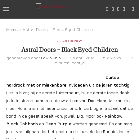
Home
»
Astral Doors – Black Eyed Children
ALBUM REVIEW
Astral Doors – Black Eyed Children
geschreven door
Edwin Knip
25 april 2017
561
views
2
minuten leestijd
Duitse
hardrock met onmiskenbare invloeden uit de jaren tachtig
.
Het is bizar, bij de eerste luisterbeurt, bij de eerste tonen denk
je te luisteren naar een nieuw album van
Dio
. Maar dat kan niet
meer, Ronnie is niet meer onder ons. In de biografie staat dat de
band in de geest speelt van, jawel,
Dio
. Maar ook
Rainbow
,
Black Sabbath
en
Deep Purple
worden genoemd. En dan mag
je er van uitgaan dat het gaat om de muziek doe Ronnie James