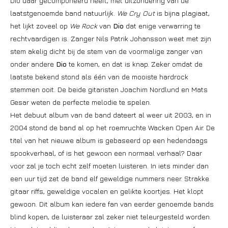
Dio daar gecomponeerd heeft, met uitzondering van de
laatstgenoemde band natuurlijk.
We Cry Out
is bijna plagiaat,
het lijkt zoveel op
We Rock
van
Dio
dat enige verwarring te
rechtvaardigen is. Zanger Nils Patrik Johansson weet met zijn
stem akelig dicht bij de stem van de voormalige zanger van
onder andere
Dio
te komen, en dat is knap. Zeker omdat de
laatste bekend stond als één van de mooiste hardrock
stemmen ooit. De beide gitaristen Joachim Nordlund en Mats
Gesar weten de perfecte melodie te spelen.
Het debuut album van de band dateert al weer uit 2003, en in
2004 stond de band al op het roemruchte Wacken Open Air. De
titel van het nieuwe album is gebaseerd op een hedendaags
spookverhaal, of is het gewoon een normaal verhaal? Daar
voor zal je toch echt zelf moeten luisteren. In iets minder dan
een uur tijd zet de band elf geweldige nummers neer. Strakke
gitaar riffs, geweldige vocalen en gelikte koortjes. Het klopt
gewoon. Dit album kan iedere fan van eerder genoemde bands
blind kopen, de luisteraar zal zeker niet teleurgesteld worden.