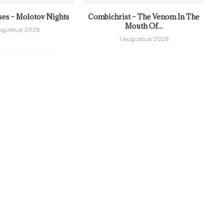
ses – Molotov Nights
Combichrist – The Venom In The
Mouth Of...
ugustus 2026
1 augustus 2026