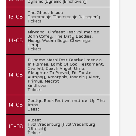
Dynamo (Dynamo (Eindhoven))
The Ghost Inside
13-08
Doornroosje (Doornroosje (Nijmegen))
Tickets
Nirwana Tuinfeest Festival met o.a.
John Coffey, The Dirty Daddies,
14-08
Hiqpy, Wodan Boys, Clawfinger
Lierop
Tickets
Dynamo MetalFest Festival met o.a.
In Flames, Lamb Of God, Testament,
Overkill, Death Angel, Urne,
Slaughter To Prevail, Fit For An
14-08
Autopsy, Amorphis, Insanity Alert,
Primus, Necrot
Eindhoven
Tickets
Zeeltje Rock Festival met o.a. Up The
14-08
Irons
Deest
Alcest
TivoliVredenburg (TivoliVredenburg
18-08
(Utrecht))
Tickets