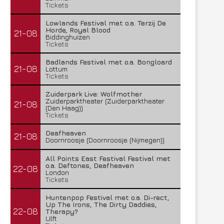
Tickets
Lowlands Festival met o.a. Terzij De
Horde, Royal Blood
21-08
Biddinghuizen
Tickets
Badlands Festival met o.a. Bongloard
21-08
Lottum
Tickets
Zuiderpark Live: Wolfmother
Zuiderparktheater (Zuiderparktheater
21-08
(Den Haag))
Tickets
Deafheaven
21-08
Doornroosje (Doornroosje (Nijmegen))
All Points East Festival Festival met
o.a. Deftones, Deafheaven
22-08
London
Tickets
Huntenpop Festival met o.a. Di-rect,
Up The Irons, The Dirty Daddies,
22-08
Therapy?
Ulft