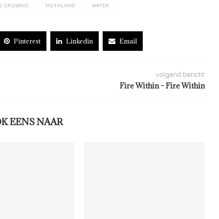
T’S GROWING
MOTHLAND
WATER
Pinterest
Linkedin
Email
volgend bericht
Fire Within – Fire Within
OK EENS NAAR