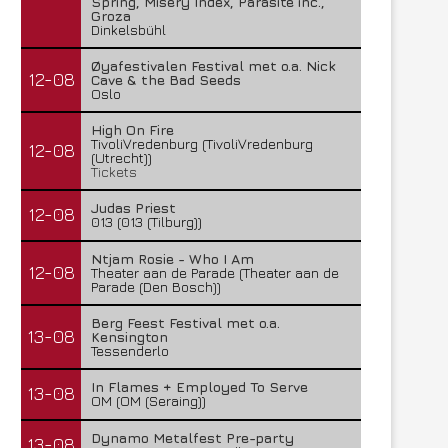
Spring, Misery Index, Parasite inc.,
Groza
Dinkelsbühl
Øyafestivalen Festival met o.a. Nick
12-08
Cave & the Bad Seeds
Oslo
High On Fire
TivoliVredenburg (TivoliVredenburg
12-08
(Utrecht))
Tickets
Judas Priest
12-08
013 (013 (Tilburg))
Ntjam Rosie - Who I Am
12-08
Theater aan de Parade (Theater aan de
Parade (Den Bosch))
Berg Feest Festival met o.a.
13-08
Kensington
Tessenderlo
In Flames + Employed To Serve
13-08
OM (OM (Seraing))
Dynamo Metalfest Pre-party
13-08