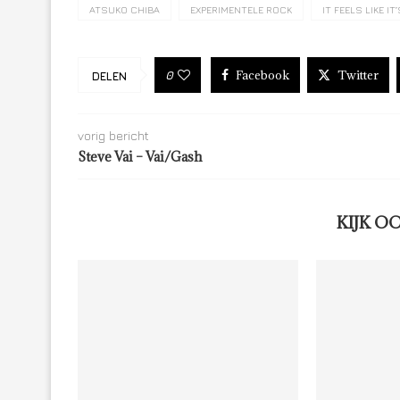
ATSUKO CHIBA
EXPERIMENTELE ROCK
IT FEELS LIKE I
Facebook
Twitter
0
DELEN
vorig bericht
Steve Vai – Vai/Gash
KIJK O