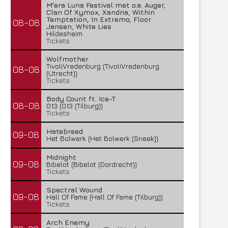
M'era Luna Festival met o.a. Auger,
Clan Of Xymox, Xandria, Within
Temptation, In Extremo, Floor
08-08
Jansen, White Lies
Hildesheim
Tickets
Wolfmother
TivoliVredenburg (TivoliVredenburg
08-08
(Utrecht))
Tickets
Body Count ft. Ice-T
08-08
013 (013 (Tilburg))
Tickets
Hatebreed
09-08
Het Bolwerk (Het Bolwerk (Sneek))
Midnight
09-08
Bibelot (Bibelot (Dordrecht))
Tickets
Spectral Wound
09-08
Hall Of Fame (Hall Of Fame (Tilburg))
Tickets
Arch Enemy