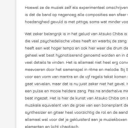
Hoewel ze de muziek zelf als experimenteel omschrijven,
is dat de band op nagenoeg alle composities een sfeer 
hoedanigheid gevuld is met pittige, soms wat minder vo
Wat zeker belangrijk is in het geluid van Atsuko Chiba i
die veel psychedelische vibes heeft en waarbij de zang
heeft een wat hoger tempo en ook hier weer die drum die
geheel wat best hypnotiserend genoemd worden en in die 
veel details te vinden. Het is allemaal niet heel erg con
meevoeren door het samenspel in ritme en melodie. Bij Sh
voor een vorm van mantra en de vijf regels tekst komen 
gaat vervelen, maar dat is nu juist zeker niet het geval. 
een pulse en mooie heldere zang. Pas na anderhalve min
beat ingezet. Het is hier de kunst van Atsuko Chiba om a
muzikale equivalent van de groei van een bonenplant di
synthesizer en gitaar heel voorzichtig de rol en de aan
allemaal wel voor dat je gekluisterd aan je muziekboxen
elementen en licht chaotisch.