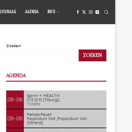
IJSVRAAG
AGENDA
INFO
Zoeken
ZOEKEN
AGENDA
Igorrr + HEALTH
06-08
013 (013 (Tilburg))
Tickets
Panzerfaust
06-08
Poppodium Volt (Poppodium Volt
(Sittard))