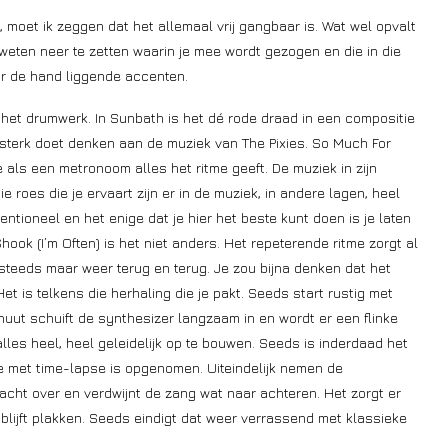
 moet ik zeggen dat het allemaal vrij gangbaar is. Wat wel opvalt
weten neer te zetten waarin je mee wordt gezogen en die in die
or de hand liggende accenten.
s het drumwerk. In Sunbath is het dé rode draad in een compositie
 sterk doet denken aan de muziek van The Pixies. So Much For
 als een metronoom alles het ritme geeft. De muziek in zijn
roes die je ervaart zijn er in de muziek, in andere lagen, heel
ventioneel en het enige dat je hier het beste kunt doen is je laten
ook (I’m Often) is het niet anders. Het repeterende ritme zorgt al
steeds maar weer terug en terug. Je zou bijna denken dat het
Het is telkens die herhaling die je pakt. Seeds start rustig met
uut schuift de synthesizer langzaam in en wordt er een flinke
lles heel, heel geleidelijk op te bouwen. Seeds is inderdaad het
e met time-lapse is opgenomen. Uiteindelijk nemen de
dacht over en verdwijnt de zang wat naar achteren. Het zorgt er
 blijft plakken. Seeds eindigt dat weer verrassend met klassieke