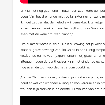
Link is met nog geen drie minuten een zeer korte compos
boeg. Van het dromerige, mistige karakter nemen ze je 
ik moet zeggen dat de melodie vrij gemakkelijk te volg
experimenteel karakter maar het blijft volgbaar. Wannee
even met de wenkbrauwen omhoog.
Titelnummer Water, If Feels Like It’s Growing zet je weer
maar al gauw beweegt Atsuko Chiba in een rustig tempo 
voldoende ruimte voor (experimenten met) gitaar en er k
afleggen tegen de synthesizer. Naar het einde toe echter
nog even de toon voordat het album voorbij is.
Atsuko Chiba is voor mij, buiten mijn voorkeursgenre, ee
houd er wel van wanneer ik mag en kan verdrinken in rit
wel aan mijn trekken in de eerste 30 minuten van het al