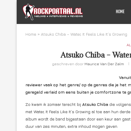
HOME
Home
»
Atsuko Chiba – Water, It Feels Like It’s Growing
AL
Atsuko Chiba – Water,
geschreven door
Maurice Van Der Zalm
Vanuit
reviewer vaak op het genre/ op de genres die je het
geregeld verleid om eens buiten je comfortzone te ga
Zo kwam ik zomaar terecht bij
Atsuko Chiba
die volgens
met Water, It Feels Like It’s Growing al toe aan hun der
album wordt de band bijgestaan door een keur aan gas
duur van zes minuten, extra inhoud mogen geven.