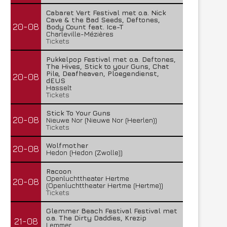
Cabaret Vert Festival met o.a. Nick
Lunatic Soul – Transition II
Boneripper – Radiant In
Cave & the Bad Seeds, Deftones,
20-08
Body Count feat. Ice-T
29 juli 2026
27 juli 2026
Charleville-Mézières
Tickets
Pukkelpop Festival met o.a. Deftones,
The Hives, Stick to your Guns, Chat
Pile, Deafheaven, Ploegendienst,
20-08
dEUS
Hasselt
Tickets
Stick To Your Guns
20-08
Nieuwe Nor (Nieuwe Nor (Heerlen))
Tickets
Wolfmother
20-08
Hedon (Hedon (Zwolle))
Racoon
Openluchttheater Hertme
20-08
(Openluchttheater Hertme (Hertme))
Tickets
Glemmer Beach Festival Festival met
o.a. The Dirty Daddies, Krezip
21-08
Lemmer