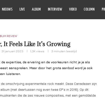
NIEUWS
LIVE
ALBUM
INTERVIEW
VIDEO
COLUMN
PR
BUM REVIEW
 It Feels Like It’s Growing
31 januari 2023
1,3K
views
3 minuten leestijd
 de expertise, de ervaring en de voorkeuren richt je je als
 meest aanspreken. Maar door het grote aanbod word je ook
an luisteren.
 de omschrijving experimentele rock maakt. Deze Canadezen zijn
de album (met daartussen nog even twee EP’s in 2016). Op dit
tmuzikanten die de zes nieuwe composities, met een gemiddelde