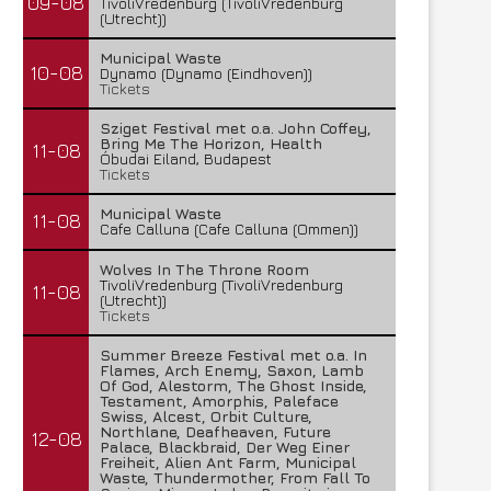
09-08
TivoliVredenburg (TivoliVredenburg
(Utrecht))
Municipal Waste
10-08
Dynamo (Dynamo (Eindhoven))
Tickets
Sziget Festival met o.a. John Coffey,
Bring Me The Horizon, Health
11-08
Óbudai Eiland, Budapest
Tickets
Municipal Waste
11-08
Cafe Calluna (Cafe Calluna (Ommen))
Wolves In The Throne Room
TivoliVredenburg (TivoliVredenburg
11-08
(Utrecht))
Tickets
Summer Breeze Festival met o.a. In
Flames, Arch Enemy, Saxon, Lamb
Of God, Alestorm, The Ghost Inside,
Testament, Amorphis, Paleface
Swiss, Alcest, Orbit Culture,
Northlane, Deafheaven, Future
12-08
Palace, Blackbraid, Der Weg Einer
Freiheit, Alien Ant Farm, Municipal
Waste, Thundermother, From Fall To