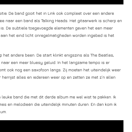
itie. De band gooit het in Link ook compleet over een andere
mee naar een band als Talking Heads. Het gitaarwerk is scherp en
en is. De subtiele toegevoegde elementen geven het een meer
r aan het eind licht onregelmatigheden worden ingebed is het
 op het andere been. De start klinkt enigszins als The Beatles,
naar een meer bluesy geluid. In het langzame tempo is er
omt ook nog een saxofoon langs. Zij moeten het uiteindelijk weer
 herrijst alles en iedereen weer op en zetten ze met z’n allen
n leuke band die met dit derde album me wel wist te pakken. Ik
mes en melodieën die uiteindelijk minuten duren. En dan kom ik
bum.