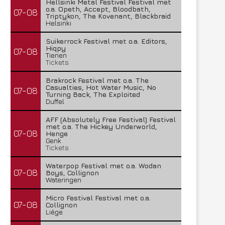
Hellsinki Metal Festival Festival met
o.a. Opeth, Accept, Bloodbath,
07-08
Triptykon, The Kovenant, Blackbraid
Helsinki
Suikerrock Festival met o.a. Editors,
Hiqpy
07-08
Tienen
Tickets
Brakrock Festival met o.a. The
Casualties, Hot Water Music, No
07-08
Turning Back, The Exploited
Duffel
AFF (Absolutely Free Festival) Festival
met o.a. The Hickey Underworld,
07-08
Henge
Genk
Tickets
Waterpop Festival met o.a. Wodan
07-08
Boys, Collignon
Wateringen
Micro Festival Festival met o.a.
07-08
Collignon
Liège