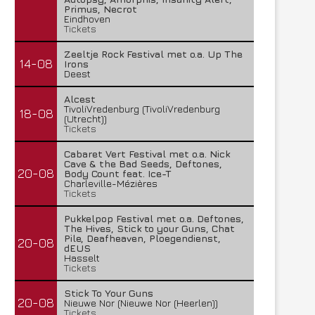
Primus, Necrot
Eindhoven
Tickets
Zeeltje Rock Festival met o.a. Up The
14-08
Irons
Deest
Alcest
TivoliVredenburg (TivoliVredenburg
18-08
(Utrecht))
Tickets
Cabaret Vert Festival met o.a. Nick
Cave & the Bad Seeds, Deftones,
20-08
Body Count feat. Ice-T
Charleville-Mézières
Tickets
Pukkelpop Festival met o.a. Deftones,
The Hives, Stick to your Guns, Chat
Pile, Deafheaven, Ploegendienst,
20-08
dEUS
Lunatic Soul – Transition II
Boneripper – Radiant In
Hasselt
Tickets
29 juli 2026
27 juli 2026
Stick To Your Guns
20-08
Nieuwe Nor (Nieuwe Nor (Heerlen))
Tickets