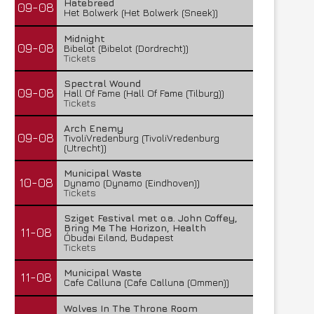
Hatebreed
09-08
Het Bolwerk (Het Bolwerk (Sneek))
Midnight
09-08
Bibelot (Bibelot (Dordrecht))
Tickets
Spectral Wound
09-08
Hall Of Fame (Hall Of Fame (Tilburg))
Tickets
Arch Enemy
09-08
TivoliVredenburg (TivoliVredenburg
(Utrecht))
Municipal Waste
10-08
Dynamo (Dynamo (Eindhoven))
Tickets
Sziget Festival met o.a. John Coffey,
Bring Me The Horizon, Health
11-08
Óbudai Eiland, Budapest
Tickets
Municipal Waste
11-08
Cafe Calluna (Cafe Calluna (Ommen))
Wolves In The Throne Room