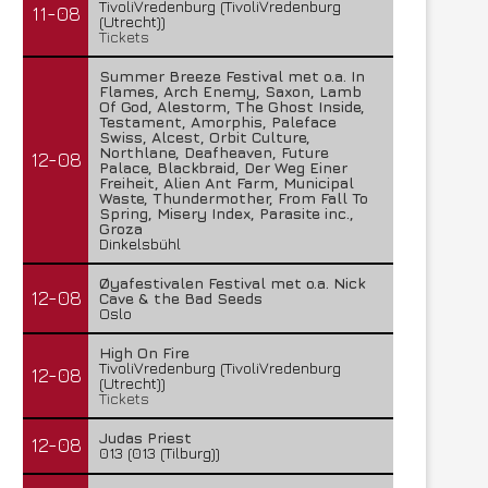
TivoliVredenburg (TivoliVredenburg
11-08
(Utrecht))
Tickets
Summer Breeze Festival met o.a. In
Flames, Arch Enemy, Saxon, Lamb
Of God, Alestorm, The Ghost Inside,
Testament, Amorphis, Paleface
Swiss, Alcest, Orbit Culture,
Northlane, Deafheaven, Future
12-08
Palace, Blackbraid, Der Weg Einer
Freiheit, Alien Ant Farm, Municipal
Waste, Thundermother, From Fall To
Spring, Misery Index, Parasite inc.,
Groza
Dinkelsbühl
Øyafestivalen Festival met o.a. Nick
12-08
Cave & the Bad Seeds
Oslo
High On Fire
TivoliVredenburg (TivoliVredenburg
12-08
(Utrecht))
Tickets
Judas Priest
12-08
013 (013 (Tilburg))