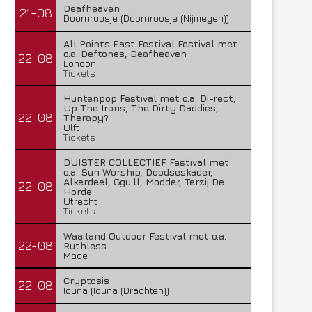
Deafheaven
21-08
Doornroosje (Doornroosje (Nijmegen))
All Points East Festival Festival met
o.a. Deftones, Deafheaven
22-08
London
Tickets
Huntenpop Festival met o.a. Di-rect,
Up The Irons, The Dirty Daddies,
22-08
Therapy?
Ulft
Tickets
DUISTER COLLECTIEF Festival met
o.a. Sun Worship, Doodseskader,
Alkerdeel, Ggu:ll, Modder, Terzij De
22-08
Horde
Utrecht
Tickets
Waailand Outdoor Festival met o.a.
22-08
Ruthless
Made
Cryptosis
22-08
Iduna (Iduna (Drachten))