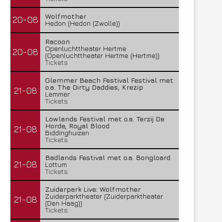
Wolfmother
20-08
Hedon (Hedon (Zwolle))
Racoon
Openluchttheater Hertme
20-08
(Openluchttheater Hertme (Hertme))
Tickets
Glemmer Beach Festival Festival met
o.a. The Dirty Daddies, Krezip
21-08
Lemmer
Tickets
Lowlands Festival met o.a. Terzij De
Horde, Royal Blood
21-08
Biddinghuizen
Tickets
Badlands Festival met o.a. Bongloard
21-08
Lottum
Tickets
Zuiderpark Live: Wolfmother
Zuiderparktheater (Zuiderparktheater
21-08
(Den Haag))
Tickets