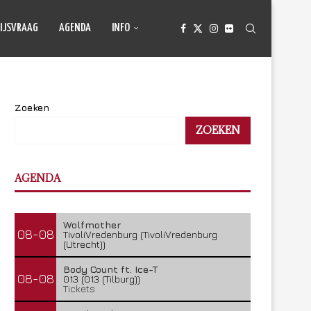
IJSVRAAG
AGENDA
INFO
Zoeken
ZOEKEN
AGENDA
Wolfmother
08-08
TivoliVredenburg (TivoliVredenburg
(Utrecht))
Body Count ft. Ice-T
08-08
013 (013 (Tilburg))
Tickets