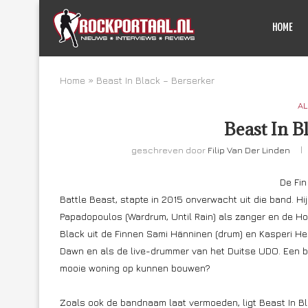
HOME
Home
»
Beast In Black – Berserker
AL
Beast In B
geschreven door
Filip Van Der Linden
De Fin
Battle Beast, stapte in 2015 onverwacht uit die band. Hi
Papadopoulos (Wardrum, Until Rain) als zanger en de H
Black uit de Finnen Sami Hänninen (drum) en Kasperi Hei
Dawn en als de live-drummer van het Duitse UDO. Een b
mooie woning op kunnen bouwen?
Zoals ook de bandnaam laat vermoeden, ligt Beast In Bl