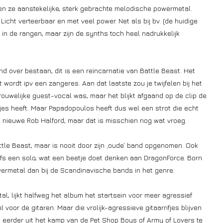
n ze aanstekelijke, sterk gebrachte melodische powermetal.
Licht verteerbaar en met veel power. Net als bij bv. (de huidige
in de rangen, maar zijn de synths toch heel nadrukkelijk
d over bestaan, dit is een reïncarnatie van Battle Beast. Het
 wordt ipv een zangeres. Aan dat laatste zou je twijfelen bij het
rouwelijke guest-vocal was, maar het blijkt afgaand op de clip de
kjes heeft. Maar Papadopoulos heeft dus wel een strot die echt
nieuwe Rob Halford, maar dat is misschien nog wat vroeg.
le Beast, maar is nooit door zijn ‚oude‘ band opgenomen. Ook
lfs een solo, wat een beetje doet denken aan DragonForce. Born
wermetal dan bij de Scandinavische bands in het genre.
l, lijkt halfweg het album het startsein voor meer agressief
 voor de gitaren. Maar die vrolijk-agressieve gitaarrifjes blijven
kt eerder uit het kamp van de Pet Shop Boys of Army of Lovers te