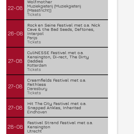
Wolfmother
Muziekgieterij (Muziekgieterij
22-08
(Maastricht))
Tickets
Rock en Seine Festival met o.a. Nick
Cave & the Bad Seeds, Deftones,
26-08
Interpol
Parijs
Tickets
CuliNESSE Festival met o.a.
Kensington, Di-rect, The Dirty
27-08
Daddies
Rotterdam
Tickets
Creamfields Festival met o.a.
Faithless
27-08
Daresbury
Tickets
Hit The City Festival met o.a.
27-08
Snapped Ankles, Inherited
Eindhoven
Festival Strand Festival met o.a.
28-08
Kensington
Utrecht