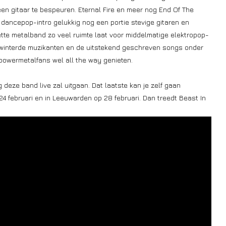
n gitaar te bespeuren. Eternal Fire en meer nog End Of The
e dancepop-intro gelukkig nog een portie stevige gitaren en
ette metalband zo veel ruimte laat voor middelmatige elektropop-
rwinterde muzikanten en de uitstekend geschreven songs onder
powermetalfans wel all the way genieten.
deze band live zal uitgaan. Dat laatste kan je zelf gaan
24 februari en in Leeuwarden op 28 februari. Dan treedt Beast In