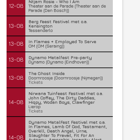
Ntjam Rosie - Who I Am
12-08
Theater aan de Parade (Theater aan de
Parade (Den Bosch))
Berg Feest Festival met o.a.
13-08
Kensington
Tessenderlo
In Flames + Employed To Serve
13-08
OM (OM (Seraing))
Dynamo Metalfest Pre-party
13-08
Dynamo (Dynamo (Eindhoven))
The Ghost Inside
13-08
Doornroosje (Doornroosje (Nijmegen))
Tickets
Nirwana Tuinfeest Festival met o.a.
John Coffey, The Dirty Daddies,
14-08
Hiqpy, Wodan Boys, Clawfinger
Lierop
Tickets
Dynamo MetalFest Festival met o.a.
In Flames, Lamb Of God, Testament,
Overkill, Death Angel, Urne,
Slaughter To Prevail, Fit For An
14-08
Autopsy, Amorphis, Insanity Alert,