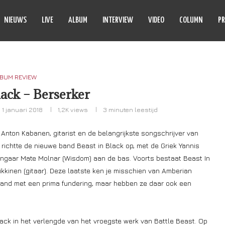
NIEUWS
LIVE
ALBUM
INTERVIEW
VIDEO
COLUMN
PR
BUM REVIEW
lack – Berserker
1 januari 2018
1,2K
views
3 minuten leestijd
 Anton Kabanen, gitarist en de belangrijkste songschrijver van
j richtte de nieuwe band Beast in Black op, met de Griek Yannis
ongaar Mate Molnar (Wisdom) aan de bas. Voorts bestaat Beast In
kkinen (gitaar). Deze laatste ken je misschien van Amberian
and met een prima fundering, maar hebben ze daar ook een
ack in het verlengde van het vroegste werk van Battle Beast. Op