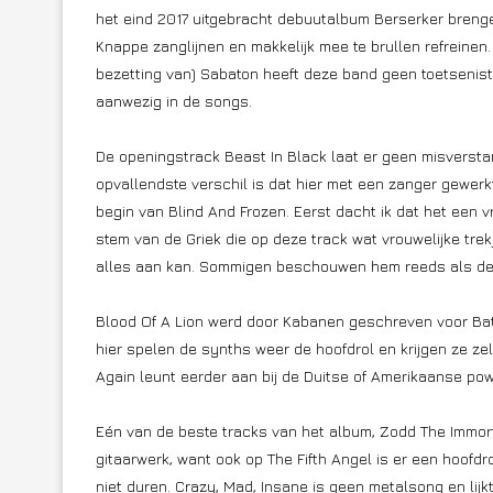
het eind 2017 uitgebracht debuutalbum Berserker brenge
Knappe zanglijnen en makkelijk mee te brullen refreinen. 
bezetting van) Sabaton heeft deze band geen toetsenist 
aanwezig in de songs.
De openingstrack Beast In Black laat er geen misverstan
opvallendste verschil is dat hier met een zanger gewerkt
begin van Blind And Frozen. Eerst dacht ik dat het een v
stem van de Griek die op deze track wat vrouwelijke tre
alles aan kan. Sommigen beschouwen hem reeds als de 
Blood Of A Lion werd door Kabanen geschreven voor Batt
hier spelen de synths weer de hoofdrol en krijgen ze ze
Again leunt eerder aan bij de Duitse of Amerikaanse po
Eén van de beste tracks van het album, Zodd The Immorta
gitaarwerk, want ook op The Fifth Angel is er een hoofdrol
niet duren. Crazy, Mad, Insane is geen metalsong en lij