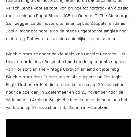
(eerste single van het album) laten horen dat deze band uit
verschillende vaatjes tapt, van grunge tot hardrock en classic
rock: denk aan Royal Blood, MC5 en Queens Of The Stone Age.
Zelf zeggen ze de mosterd te halen bij Led Zeppelin en Janis
Joplin, maar dat hoor je op de reeds uitgebrachte singles nog
niet terug. Dat wordt misschien duidelijker op het album.
Black Mirrors zit onder de vleugels van Napalm Records. Het
label stuurde deze Belgische band reeds op tour als support
van Horisont en The Vintage Caravan en eind dit jaar mag
Black Mirrors door Europa reizen als support van The Night
Flight Orchestra. Met die tournee komen ze op 25 november
naar de boerderij in Zoetermeer en op 26 november naar de
Willemeen in Arnhem. Belgische fans kunnen de band aan het
werk zien op 27 november in de Biebob in Vosselaar.