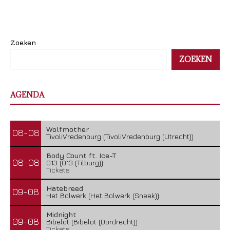
Zoeken
ZOEKEN
AGENDA
Wolfmother
08-08
TivoliVredenburg (TivoliVredenburg (Utrecht))
Body Count ft. Ice-T
08-08
013 (013 (Tilburg))
Tickets
Hatebreed
09-08
Het Bolwerk (Het Bolwerk (Sneek))
Midnight
09-08
Bibelot (Bibelot (Dordrecht))
Tickets