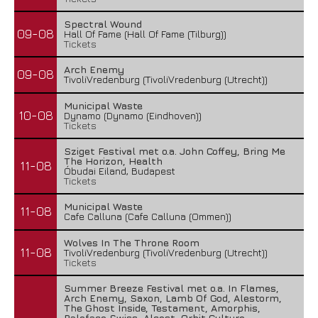
Spectral Wound
09-08
Hall Of Fame (Hall Of Fame (Tilburg))
Tickets
Arch Enemy
09-08
TivoliVredenburg (TivoliVredenburg (Utrecht))
Municipal Waste
10-08
Dynamo (Dynamo (Eindhoven))
Tickets
Sziget Festival met o.a. John Coffey, Bring Me
The Horizon, Health
11-08
Óbudai Eiland, Budapest
Tickets
Municipal Waste
11-08
Cafe Calluna (Cafe Calluna (Ommen))
Wolves In The Throne Room
11-08
TivoliVredenburg (TivoliVredenburg (Utrecht))
Tickets
Summer Breeze Festival met o.a. In Flames,
Arch Enemy, Saxon, Lamb Of God, Alestorm,
The Ghost Inside, Testament, Amorphis,
Paleface Swiss, Alcest, Orbit Culture,