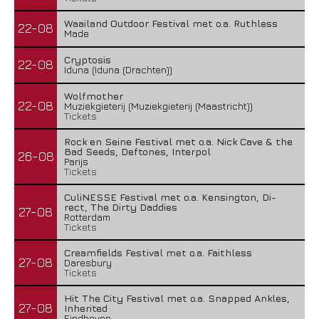
Waailand Outdoor Festival met o.a. Ruthless
22-08
Made
Cryptosis
22-08
Iduna (Iduna (Drachten))
Wolfmother
22-08
Muziekgieterij (Muziekgieterij (Maastricht))
Tickets
Rock en Seine Festival met o.a. Nick Cave & the
Bad Seeds, Deftones, Interpol
26-08
Parijs
Tickets
CuliNESSE Festival met o.a. Kensington, Di-
rect, The Dirty Daddies
27-08
Rotterdam
Tickets
Creamfields Festival met o.a. Faithless
27-08
Daresbury
Tickets
Hit The City Festival met o.a. Snapped Ankles,
27-08
Inherited
Eindhoven