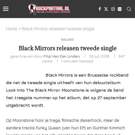
Home
»
Black Mirrors releasen tweede single
NIEUWS
Black Mirrors releasen tweede single
geschreven door
Filip Van Der Linden
28 juli 2018
647
views
1 minuten leestijd
Black Mirrors is een Brusselse rockband
die net de tweede single uitheeft van hun debuutalbum
Look Into The Black Mirror. Moonstone is volgens de band
het traagste nummer op het album, dat op 27 september
uitgebracht wordt.
Op Moonstone hoor je trage, filmische desertrock, maar de
eerdere tracks Funky Queen (van hun EP) en Günther Kimmich