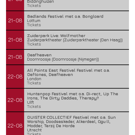
Biddinghuizen
Tickets
Badlands Festival met o.a. Bongloard
21-08
Lottum
Tickets
Zuiderpark Live: Wolfmother
21-08
Zuiderparktheater (Zuiderparktheater (Den Haag))
Tickets
Deafheaven
21-08
Doornroosje (Doornroosje (Nijmegen))
All Points East Festival Festival met o.a.
Deftones, Deafheaven
22-08
London
Tickets
Huntenpop Festival met o.a. Di-rect, Up The
Irons, The Dirty Daddies, Therapy?
22-08
Ulft
Tickets
DUISTER COLLECTIEF Festival met o.a. Sun
Worship, Doodseskader, Alkerdeel, Ggu:ll,
22-08
Modder, Terzij De Horde
Utrecht
Tickets