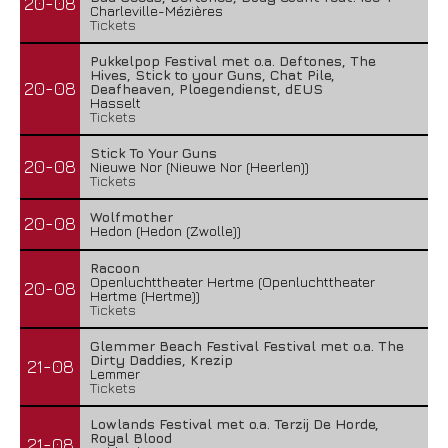
20-08
Charleville-Mézières
Tickets
Pukkelpop Festival met o.a. Deftones, The
Hives, Stick to your Guns, Chat Pile,
20-08
Deafheaven, Ploegendienst, dEUS
Hasselt
Tickets
Stick To Your Guns
20-08
Nieuwe Nor (Nieuwe Nor (Heerlen))
Tickets
Wolfmother
20-08
Hedon (Hedon (Zwolle))
Racoon
Openluchttheater Hertme (Openluchttheater
20-08
Hertme (Hertme))
Tickets
Glemmer Beach Festival Festival met o.a. The
Dirty Daddies, Krezip
21-08
Lemmer
Tickets
Lowlands Festival met o.a. Terzij De Horde,
Royal Blood
21-08