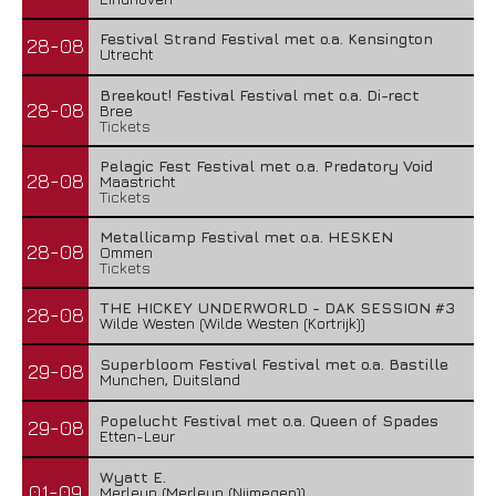
Festival Strand Festival met o.a. Kensington
28-08
Utrecht
Breekout! Festival Festival met o.a. Di-rect
28-08
Bree
Tickets
Pelagic Fest Festival met o.a. Predatory Void
28-08
Maastricht
Tickets
Metallicamp Festival met o.a. HESKEN
28-08
Ommen
Tickets
THE HICKEY UNDERWORLD - DAK SESSION #3
28-08
Wilde Westen (Wilde Westen (Kortrijk))
Superbloom Festival Festival met o.a. Bastille
29-08
Munchen, Duitsland
Popelucht Festival met o.a. Queen of Spades
29-08
Etten-Leur
Wyatt E.
01-09
Merleyn (Merleyn (Nijmegen))