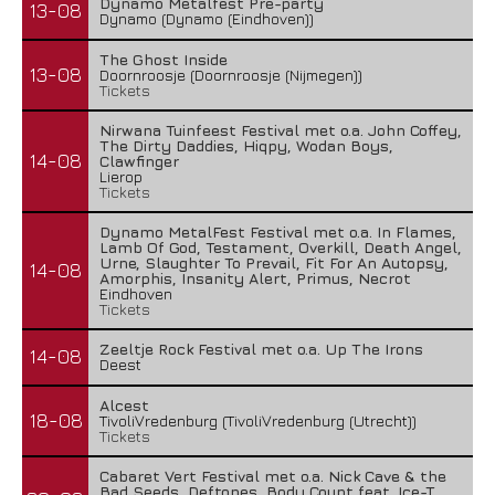
Dynamo Metalfest Pre-party
13-08
Dynamo (Dynamo (Eindhoven))
The Ghost Inside
13-08
Doornroosje (Doornroosje (Nijmegen))
Tickets
Nirwana Tuinfeest Festival met o.a. John Coffey,
The Dirty Daddies, Hiqpy, Wodan Boys,
14-08
Clawfinger
Lierop
Tickets
Dynamo MetalFest Festival met o.a. In Flames,
Lamb Of God, Testament, Overkill, Death Angel,
Urne, Slaughter To Prevail, Fit For An Autopsy,
14-08
Amorphis, Insanity Alert, Primus, Necrot
Eindhoven
Tickets
Zeeltje Rock Festival met o.a. Up The Irons
14-08
Deest
Alcest
18-08
TivoliVredenburg (TivoliVredenburg (Utrecht))
Tickets
Cabaret Vert Festival met o.a. Nick Cave & the
Bad Seeds, Deftones, Body Count feat. Ice-T