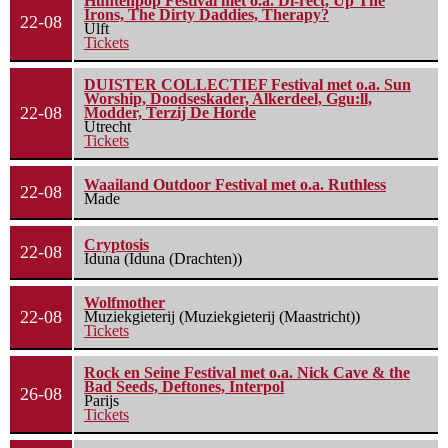
Huntenpop Festival met o.a. Di-rect, Up The
Irons, The Dirty Daddies, Therapy?
22-08
Ulft
Tickets
DUISTER COLLECTIEF Festival met o.a. Sun
Worship, Doodseskader, Alkerdeel, Ggu:ll,
22-08
Modder, Terzij De Horde
Utrecht
Tickets
Waailand Outdoor Festival met o.a. Ruthless
22-08
Made
Cryptosis
22-08
Iduna (Iduna (Drachten))
Wolfmother
22-08
Muziekgieterij (Muziekgieterij (Maastricht))
Tickets
Rock en Seine Festival met o.a. Nick Cave & the
Bad Seeds, Deftones, Interpol
26-08
Parijs
Tickets