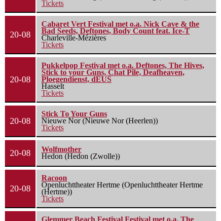
Tickets
Cabaret Vert Festival met o.a. Nick Cave & the
Bad Seeds, Deftones, Body Count feat. Ice-T
20-08
Charleville-Mézières
Tickets
Pukkelpop Festival met o.a. Deftones, The Hives,
Stick to your Guns, Chat Pile, Deafheaven,
20-08
Ploegendienst, dEUS
Hasselt
Tickets
Stick To Your Guns
20-08
Nieuwe Nor (Nieuwe Nor (Heerlen))
Tickets
Wolfmother
20-08
Hedon (Hedon (Zwolle))
Racoon
Openluchttheater Hertme (Openluchttheater Hertme
20-08
(Hertme))
Tickets
Glemmer Beach Festival Festival met o.a. The