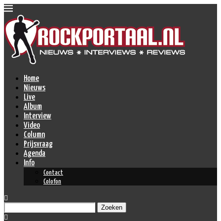
Home
Nieuws
Live
Album
Interview
Video
Column
Prijsvraag
Agenda
Info
Contact
Colofon
Zoeken