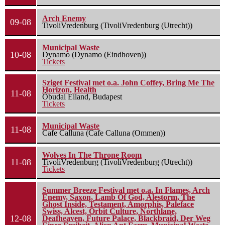
Arch Enemy
09-08
TivoliVredenburg (TivoliVredenburg (Utrecht))
Municipal Waste
10-08
Dynamo (Dynamo (Eindhoven))
Tickets
Sziget Festival met o.a. John Coffey, Bring Me The
Horizon, Health
11-08
Óbudai Eiland, Budapest
Tickets
Municipal Waste
11-08
Cafe Calluna (Cafe Calluna (Ommen))
Wolves In The Throne Room
11-08
TivoliVredenburg (TivoliVredenburg (Utrecht))
Tickets
Summer Breeze Festival met o.a. In Flames, Arch
Enemy, Saxon, Lamb Of God, Alestorm, The
Ghost Inside, Testament, Amorphis, Paleface
Swiss, Alcest, Orbit Culture, Northlane,
12-08
Deafheaven, Future Palace, Blackbraid, Der Weg