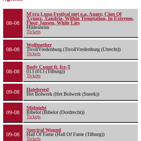
M'era Luna Festival met o.a. Auger, Clan Of
Xymox, Xandria, Within Temptation, In Extremo,
08-08
Floor Jansen, White Lies
Hildesheim
Tickets
Wolfmother
08-08
TivoliVredenburg (TivoliVredenburg (Utrecht))
Tickets
Body Count ft. Ice-T
08-08
013 (013 (Tilburg))
Tickets
Hatebreed
09-08
Het Bolwerk (Het Bolwerk (Sneek))
Midnight
09-08
Bibelot (Bibelot (Dordrecht))
Tickets
Spectral Wound
09-08
Hall Of Fame (Hall Of Fame (Tilburg))
Tickets