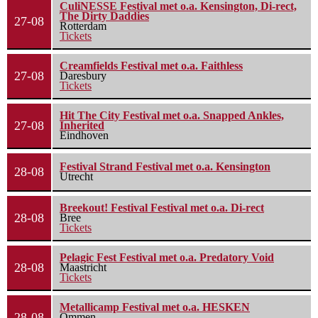
CuliNESSE Festival met o.a. Kensington, Di-rect,
The Dirty Daddies
27-08
Rotterdam
Tickets
Creamfields Festival met o.a. Faithless
27-08
Daresbury
Tickets
Hit The City Festival met o.a. Snapped Ankles,
27-08
Inherited
Eindhoven
Festival Strand Festival met o.a. Kensington
28-08
Utrecht
Breekout! Festival Festival met o.a. Di-rect
28-08
Bree
Tickets
Pelagic Fest Festival met o.a. Predatory Void
28-08
Maastricht
Tickets
Metallicamp Festival met o.a. HESKEN
28-08
Ommen