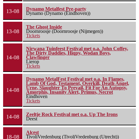
Dynamo Metalfest Pre-party
13-08
Dynamo (Dynamo (Eindhoven))
The Ghost Inside
13-08
Doornroosje (Doornroosje (Nijmegen))
Tickets
Nirwana Tuinfeest Festival met o.a. John Coffey,
The Dirty Daddies, Hiqpy, Wodan Boys,
14-08
Clawfinger
Lierop
Tickets
Dynamo MetalFest Festival met o.a. In Flames,
Lamb Of God, Testament, Overkill, Death Angel,
Urne, Slaughter To Prevail, Fit For An Autopsy,
14-08
Amorphis, Insanity Alert, Primus, Necrot
Eindhoven
Tickets
Zeeltje Rock Festival met o.a. Up The Irons
14-08
Deest
Alcest
18-08
TivoliVredenburg (TivoliVredenburg (Utrecht))