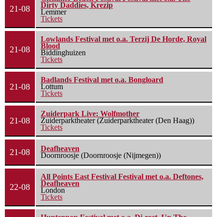
Dirty Daddies, Krezip
21-08
Lemmer
Tickets
Lowlands Festival met o.a. Terzij De Horde, Royal
Blood
21-08
Biddinghuizen
Tickets
Badlands Festival met o.a. Bongloard
21-08
Lottum
Tickets
Zuiderpark Live: Wolfmother
21-08
Zuiderparktheater (Zuiderparktheater (Den Haag))
Tickets
Deafheaven
21-08
Doornroosje (Doornroosje (Nijmegen))
All Points East Festival Festival met o.a. Deftones,
Deafheaven
22-08
London
Tickets