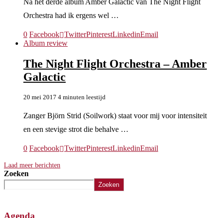
Na het derde album Amber Galactic van The Night Flight
Orchestra had ik ergens wel …
0
Facebook
Twitter
Pinterest
Linkedin
Email
Album review
The Night Flight Orchestra – Amber
Galactic
20 mei 2017
4 minuten leestijd
Zanger Björn Strid (Soilwork) staat voor mij voor intensiteit
en een stevige strot die behalve …
0
Facebook
Twitter
Pinterest
Linkedin
Email
Laad meer berichten
Zoeken
Zoeken
Agenda