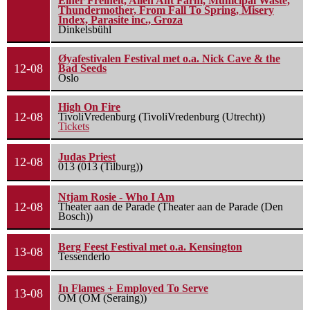
Einer Freiheit, Alien Ant Farm, Municipal Waste,
Thundermother, From Fall To Spring, Misery
Index, Parasite inc., Groza
Dinkelsbühl
Øyafestivalen Festival met o.a. Nick Cave & the
12-08
Bad Seeds
Oslo
High On Fire
12-08
TivoliVredenburg (TivoliVredenburg (Utrecht))
Tickets
Judas Priest
12-08
013 (013 (Tilburg))
Ntjam Rosie - Who I Am
12-08
Theater aan de Parade (Theater aan de Parade (Den
Bosch))
Berg Feest Festival met o.a. Kensington
13-08
Tessenderlo
In Flames + Employed To Serve
13-08
OM (OM (Seraing))