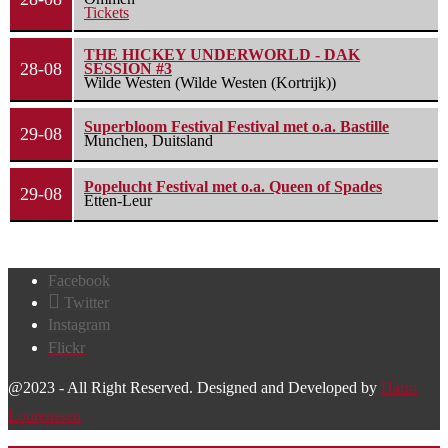
Tickets
THE HICKEY UNDERWORLD - DAK
28-08
SESSION #3
Wilde Westen (Wilde Westen (Kortrijk))
Superbloom Festival Festival met o.a. Bastille
29-08
Munchen, Duitsland
Popelucht Festival met o.a. Queen of Spades
29-08
Etten-Leur
Facebook
Twitter
Instagram
Flickr
@2023 - All Right Reserved. Designed and Developed by
Harm
Lourenssen