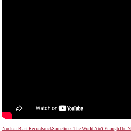
Nuclear Blast Records
rock
Sometimes The World Ain't Enough
The Ni