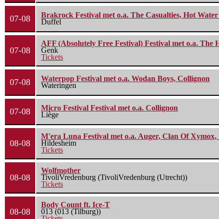
Brakrock Festival met o.a. The Casualties, Hot Wate
07-08
Duffel
AFF (Absolutely Free Festival) Festival met o.a. Th
07-08
Genk
Tickets
Waterpop Festival met o.a. Wodan Boys, Collignon
07-08
Wateringen
Micro Festival Festival met o.a. Collignon
07-08
Liège
M'era Luna Festival met o.a. Auger, Clan Of Xymox, 
08-08
Hildesheim
Tickets
Wolfmother
08-08
TivoliVredenburg (TivoliVredenburg (Utrecht))
Tickets
Body Count ft. Ice-T
08-08
013 (013 (Tilburg))
Tickets