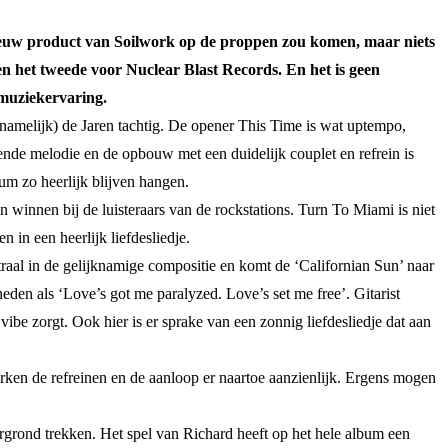
ieuw product van Soilwork op de proppen zou komen, maar niets
n het tweede voor Nuclear Blast Records. En het is geen
 muziekervaring.
ornamelijk) de Jaren tachtig. De opener This Time is wat uptempo,
ende melodie en de opbouw met een duidelijk couplet en refrein is
um zo heerlijk blijven hangen.
 winnen bij de luisteraars van de rockstations. Turn To Miami is niet
in een heerlijk liefdesliedje.
raal in de gelijknamige compositie en komt de ‘Californian Sun’ naar
den als ‘Love’s got me paralyzed. Love’s set me free’. Gitarist
e zorgt. Ook hier is er sprake van een zonnig liefdesliedje dat aan
rken de refreinen en de aanloop er naartoe aanzienlijk. Ergens mogen
oorgrond trekken. Het spel van Richard heeft op het hele album een