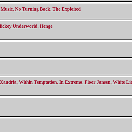
r Music, No Turning Back, The Exploited
e Hickey Underworld, Henge
Xandria, Within Temptation, In Extremo, Floor Jansen, White Li