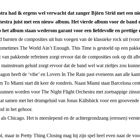
tra had ik ergens wel verwacht dat zanger Björn Strid met een n
estra juist met een nieuw album. Het vierde album voor de band e
p het album staan wederom garant voor een liefdevolle en prettige
jd barsten de composities uit hun voegen van de klassieke rock uit (vo
op Sometimes The World Ain’t Enough. This Time is gestoeld op een pakk
van pakkende refreinen zorgt ervoor dat de composities ook op dit alb
mainstream geluid zorgt ervoor dat de band wel wat zieltjes zou kunnen
n heeft de ‘vibe’ en Lovers In The Rain past eveneens aan alle kanten 
To Miami start dit keer de rondreis. Naast Miami staat Barcelona cent
 kunnen worden voor The Night Flight Orchestra met zoetsappige zinssne
at samen met het drumgeluid van Jonas Källsbäck voor een groovende vib
end in het gehoor.
als Chicago. Het is meeslepend en de achtergrondzang (eressen) verste
rol, maar in Pretty Thing Closing mag hij zijn spel heel even naar de v