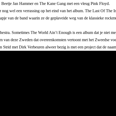
ent. Beetje Jan Hammer en The Kane Gang met een vleug Pink Floyd.
r nog wel een verrassing op het eind van het album. The Last Of The 
tstapje van de band waarin ze de geplaveide weg van de klassieke rock
tra. Sometimes The World Ain’t Enough is een album dat je niet meer lo
um van deze Zweden dat overeenkomsten vertoont met het Zweedse voetba
rn Strid met Dirk Verbeuren alweer bezig is met een project dat de naa