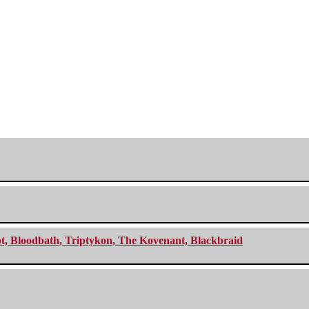
cept, Bloodbath, Triptykon, The Kovenant, Blackbraid