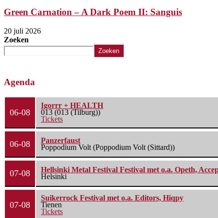
Green Carnation – A Dark Poem II: Sanguis
20 juli 2026
Zoeken
Zoeken
Agenda
Igorrr + HEALTH
06-08
013 (013 (Tilburg))
Tickets
Panzerfaust
06-08
Poppodium Volt (Poppodium Volt (Sittard))
Hellsinki Metal Festival Festival met o.a. Opeth, Ac
07-08
Helsinki
Suikerrock Festival met o.a. Editors, Hiqpy
07-08
Tienen
Tickets