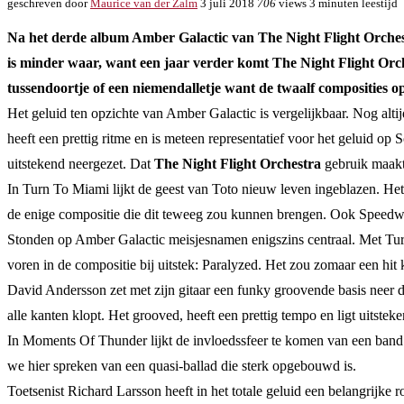
geschreven door
Maurice van der Zalm
3 juli 2018
706
views
3 minuten leestijd
Na het derde album Amber Galactic van The Night Flight Orches
is minder waar, want een jaar verder komt The Night Flight Orch
tussendoortje of een niemendalletje want de twaalf composities o
Het geluid ten opzichte van Amber Galactic is vergelijkbaar. Nog alti
heeft een prettig ritme en is meteen representatief voor het geluid 
uitstekend neergezet. Dat
The Night Flight Orchestra
gebruik maakt 
In Turn To Miami lijkt de geest van Toto nieuw leven ingeblazen. Het 
de enige compositie die dit teweeg zou kunnen brengen. Ook Speedwago
Stonden op Amber Galactic meisjesnamen enigszins centraal. Met Turn 
voren in de compositie bij uitstek: Paralyzed. Het zou zomaar een hit
David Andersson zet met zijn gitaar een funky groovende basis neer d
alle kanten klopt. Het grooved, heeft een prettig tempo en ligt uitstek
In Moments Of Thunder lijkt de invloedssfeer te komen van een band 
we hier spreken van een quasi-ballad die sterk opgebouwd is.
Toetsenist Richard Larsson heeft in het totale geluid een belangrijke 