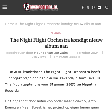
Home
»
The Night Flight Orchestra kondigt nieuw album aan
NIEUWS
The Night Flight Orchestra kondigt nieuw
album aan
geschreven door
Maurice Van Der Zalm
14 oktober 2024
746
views
1 minuten leestijd
De AOR-krachtband The Night Flight Orchestra heeft
aangekondigd dat het nieuwe, zevende, album Give Us
The Moon gepland is voor 31 januari 2025 via Napalm
Records.
Ooit opgericht door leden van onder meer Soilwork, Arch
Enemy en Mean Streak is het project op eigen benen gaan