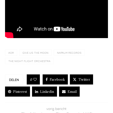
AOR
GIVE US THE MOON
NAPALM RECORDS
THE NIGHT FLIGHT ORCHESTRA
Facebook
Twitter
0
DELEN
Pinterest
Linkedin
Email
vorig bericht