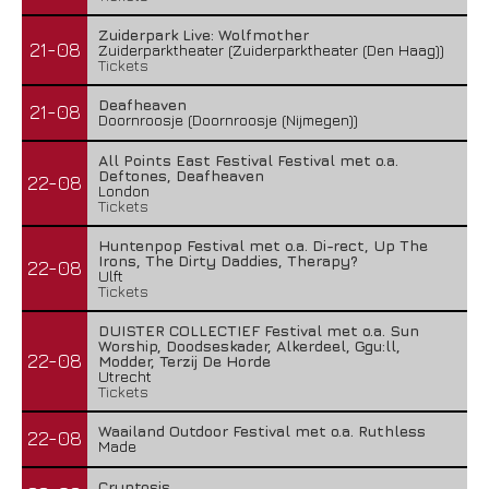
Zuiderpark Live: Wolfmother
21-08
Zuiderparktheater (Zuiderparktheater (Den Haag))
Tickets
Deafheaven
21-08
Doornroosje (Doornroosje (Nijmegen))
All Points East Festival Festival met o.a.
Deftones, Deafheaven
22-08
London
Tickets
Huntenpop Festival met o.a. Di-rect, Up The
Irons, The Dirty Daddies, Therapy?
22-08
Ulft
Tickets
DUISTER COLLECTIEF Festival met o.a. Sun
Worship, Doodseskader, Alkerdeel, Ggu:ll,
22-08
Modder, Terzij De Horde
Utrecht
Tickets
Waailand Outdoor Festival met o.a. Ruthless
22-08
Made
Cryptosis