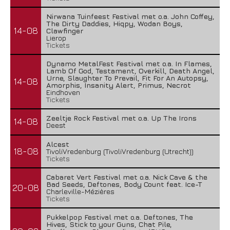
Nirwana Tuinfeest Festival met o.a. John Coffey,
The Dirty Daddies, Hiqpy, Wodan Boys,
14-08
Clawfinger
Lierop
Tickets
Dynamo MetalFest Festival met o.a. In Flames,
Lamb Of God, Testament, Overkill, Death Angel,
Urne, Slaughter To Prevail, Fit For An Autopsy,
14-08
Amorphis, Insanity Alert, Primus, Necrot
Eindhoven
Tickets
Zeeltje Rock Festival met o.a. Up The Irons
14-08
Deest
Alcest
18-08
TivoliVredenburg (TivoliVredenburg (Utrecht))
Tickets
Cabaret Vert Festival met o.a. Nick Cave & the
Bad Seeds, Deftones, Body Count feat. Ice-T
20-08
Charleville-Mézières
Tickets
Pukkelpop Festival met o.a. Deftones, The
Hives, Stick to your Guns, Chat Pile,