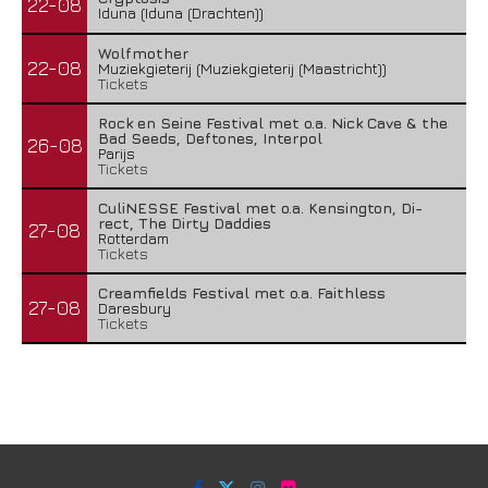
22-08
Iduna (Iduna (Drachten))
Wolfmother
22-08
Muziekgieterij (Muziekgieterij (Maastricht))
Tickets
Rock en Seine Festival met o.a. Nick Cave & the
Bad Seeds, Deftones, Interpol
26-08
Parijs
Tickets
CuliNESSE Festival met o.a. Kensington, Di-
rect, The Dirty Daddies
27-08
Rotterdam
Tickets
Creamfields Festival met o.a. Faithless
27-08
Daresbury
Tickets