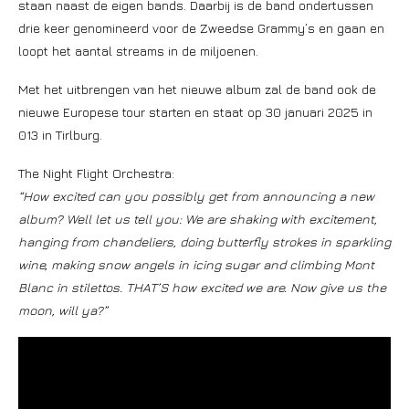
staan naast de eigen bands. Daarbij is de band ondertussen
drie keer genomineerd voor de Zweedse Grammy’s en gaan en
loopt het aantal streams in de miljoenen.
Met het uitbrengen van het nieuwe album zal de band ook de
nieuwe Europese tour starten en staat op 30 januari 2025 in
013 in Tirlburg.
The Night Flight Orchestra:
“How excited can you possibly get from announcing a new
album? Well let us tell you: We are shaking with excitement,
hanging from chandeliers, doing butterfly strokes in sparkling
wine, making snow angels in icing sugar and climbing Mont
Blanc in stilettos. THAT’S how excited we are. Now give us the
moon, will ya?”