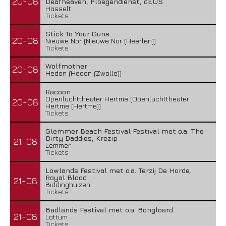
20-08
Deafheaven, Ploegendienst, dEUS
Hasselt
Tickets
Stick To Your Guns
20-08
Nieuwe Nor (Nieuwe Nor (Heerlen))
Tickets
Wolfmother
20-08
Hedon (Hedon (Zwolle))
Racoon
Openluchttheater Hertme (Openluchttheater
20-08
Hertme (Hertme))
Tickets
Glemmer Beach Festival Festival met o.a. The
Dirty Daddies, Krezip
21-08
Lemmer
Tickets
Lowlands Festival met o.a. Terzij De Horde,
Royal Blood
21-08
Biddinghuizen
Tickets
Badlands Festival met o.a. Bongloard
21-08
Lottum
Tickets