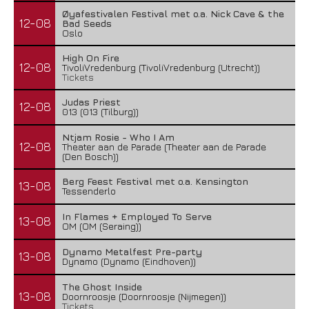
Øyafestivalen Festival met o.a. Nick Cave & the
12-08
Bad Seeds
Oslo
High On Fire
12-08
TivoliVredenburg (TivoliVredenburg (Utrecht))
Tickets
Judas Priest
12-08
013 (013 (Tilburg))
Ntjam Rosie - Who I Am
12-08
Theater aan de Parade (Theater aan de Parade
(Den Bosch))
Berg Feest Festival met o.a. Kensington
13-08
Tessenderlo
In Flames + Employed To Serve
13-08
OM (OM (Seraing))
Dynamo Metalfest Pre-party
13-08
Dynamo (Dynamo (Eindhoven))
The Ghost Inside
13-08
Doornroosje (Doornroosje (Nijmegen))
Tickets