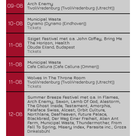
Arch Enemy
09-08
TivoliVredenburg (TivoliVredenburg (Utrecht))
Municipal Waste
10-08
Dynamo (Dynamo (Eindhoven))
Tickets
Sziget Festival met o.a. John Coffey, Bring Me
The Horizon, Health
11-08
Óbudai Eiland, Budapest
Tickets
Municipal Waste
11-08
Cafe Calluna (Cafe Calluna (Ommen))
Wolves In The Throne Room
11-08
TivoliVredenburg (TivoliVredenburg (Utrecht))
Tickets
Summer Breeze Festival met o.a. In Flames,
Arch Enemy, Saxon, Lamb Of God, Alestorm,
The Ghost Inside, Testament, Amorphis,
Paleface Swiss, Alcest, Orbit Culture,
12-08
Northlane, Deafheaven, Future Palace,
Blackbraid, Der Weg Einer Freiheit, Alien Ant
Farm, Municipal Waste, Thundermother, From
Fall To Spring, Misery Index, Parasite inc., Groza
Dinkelsbühl