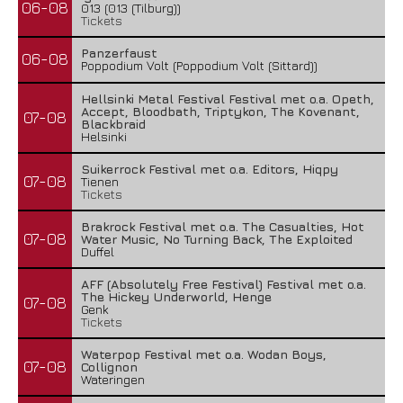
06-08
013 (013 (Tilburg))
Tickets
Panzerfaust
06-08
Poppodium Volt (Poppodium Volt (Sittard))
Hellsinki Metal Festival Festival met o.a. Opeth,
Accept, Bloodbath, Triptykon, The Kovenant,
07-08
Blackbraid
Helsinki
Suikerrock Festival met o.a. Editors, Hiqpy
07-08
Tienen
Tickets
Brakrock Festival met o.a. The Casualties, Hot
07-08
Water Music, No Turning Back, The Exploited
Duffel
AFF (Absolutely Free Festival) Festival met o.a.
The Hickey Underworld, Henge
07-08
Genk
Tickets
Waterpop Festival met o.a. Wodan Boys,
07-08
Collignon
Wateringen