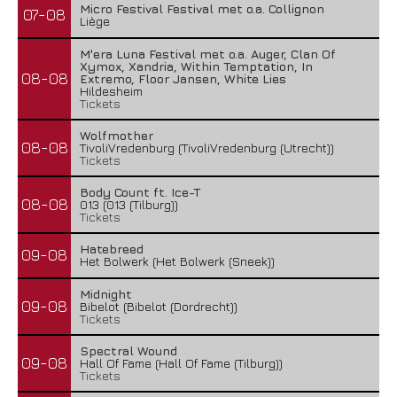
Micro Festival Festival met o.a. Collignon
07-08
Liège
M'era Luna Festival met o.a. Auger, Clan Of
Xymox, Xandria, Within Temptation, In
08-08
Extremo, Floor Jansen, White Lies
Hildesheim
Tickets
Wolfmother
08-08
TivoliVredenburg (TivoliVredenburg (Utrecht))
Tickets
Body Count ft. Ice-T
08-08
013 (013 (Tilburg))
Tickets
Hatebreed
09-08
Het Bolwerk (Het Bolwerk (Sneek))
Midnight
09-08
Bibelot (Bibelot (Dordrecht))
Tickets
Spectral Wound
09-08
Hall Of Fame (Hall Of Fame (Tilburg))
Tickets