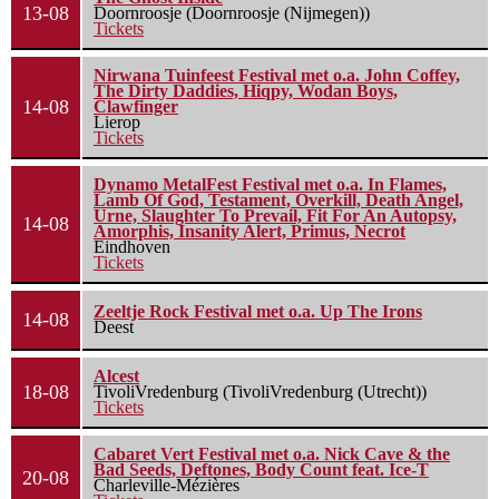
13-08
Doornroosje (Doornroosje (Nijmegen))
Tickets
Nirwana Tuinfeest Festival met o.a. John Coffey,
The Dirty Daddies, Hiqpy, Wodan Boys,
14-08
Clawfinger
Lierop
Tickets
Dynamo MetalFest Festival met o.a. In Flames,
Lamb Of God, Testament, Overkill, Death Angel,
Urne, Slaughter To Prevail, Fit For An Autopsy,
14-08
Amorphis, Insanity Alert, Primus, Necrot
Eindhoven
Tickets
Zeeltje Rock Festival met o.a. Up The Irons
14-08
Deest
Alcest
18-08
TivoliVredenburg (TivoliVredenburg (Utrecht))
Tickets
Cabaret Vert Festival met o.a. Nick Cave & the
Bad Seeds, Deftones, Body Count feat. Ice-T
20-08
Charleville-Mézières