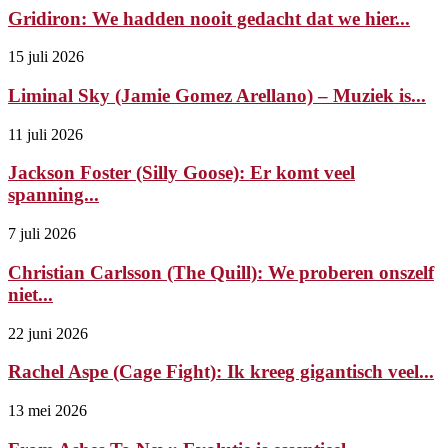
Gridiron: We hadden nooit gedacht dat we hier...
15 juli 2026
Liminal Sky (Jamie Gomez Arellano) – Muziek is...
11 juli 2026
Jackson Foster (Silly Goose): Er komt veel
spanning...
7 juli 2026
Christian Carlsson (The Quill): We proberen onszelf
niet...
22 juni 2026
Rachel Aspe (Cage Fight): Ik kreeg gigantisch veel...
13 mei 2026