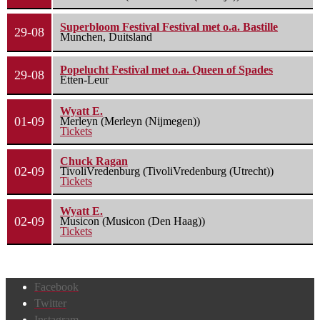
Superbloom Festival Festival met o.a. Bastille
29-08
Munchen, Duitsland
Popelucht Festival met o.a. Queen of Spades
29-08
Etten-Leur
Wyatt E.
01-09
Merleyn (Merleyn (Nijmegen))
Tickets
Chuck Ragan
02-09
TivoliVredenburg (TivoliVredenburg (Utrecht))
Tickets
Wyatt E.
02-09
Musicon (Musicon (Den Haag))
Tickets
Facebook
Twitter
Instagram