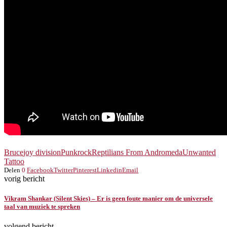
Bruce
joy division
Punkrock
Reptilians From Andromeda
Unwanted
Tattoo
Delen
0
Facebook
Twitter
Pinterest
Linkedin
Email
vorig bericht
Vikram Shankar (Silent Skies) – Er is geen foute manier om de universele
taal van muziek te spreken
volgend bericht