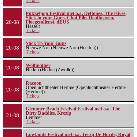
Tickets
Pukkelpop Festival met o.a. Deftones, The Hives,
Stick to your Guns, Chat Pile, Deafheaven,
20-08
Ploegendienst, dEUS
Hasselt
Tickets
Stick To Your Guns
20-08
Nieuwe Nor (Nieuwe Nor (Heerlen))
Tickets
Wolfmother
20-08
Hedon (Hedon (Zwolle))
Racoon
Openluchttheater Hertme (Openluchttheater Hertme
20-08
(Hertme))
Tickets
Glemmer Beach Festival Festival met o.a. The
Dirty Daddies, Krezip
21-08
Lemmer
Tickets
Lowlands Festival met o.a. Terzij De Horde, Royal