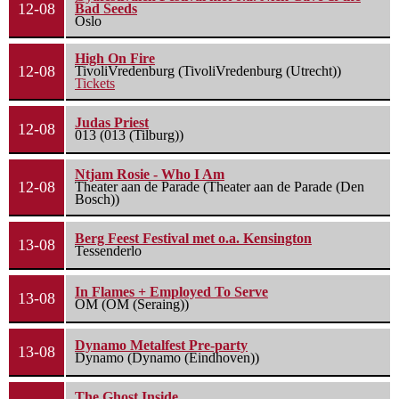
12-08
Bad Seeds
Oslo
High On Fire
12-08
TivoliVredenburg (TivoliVredenburg (Utrecht))
Tickets
Judas Priest
12-08
013 (013 (Tilburg))
Ntjam Rosie - Who I Am
12-08
Theater aan de Parade (Theater aan de Parade (Den
Bosch))
Berg Feest Festival met o.a. Kensington
13-08
Tessenderlo
In Flames + Employed To Serve
13-08
OM (OM (Seraing))
Dynamo Metalfest Pre-party
13-08
Dynamo (Dynamo (Eindhoven))
The Ghost Inside