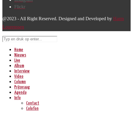
Flickr
@2023 - All Right Reserved. Designed and Developed by
Harm
Lourenssen
Home
Nieuws
Live
Album
Interview
Video
Column
Prijsvraag
Agenda
Info
Contact
Colofon