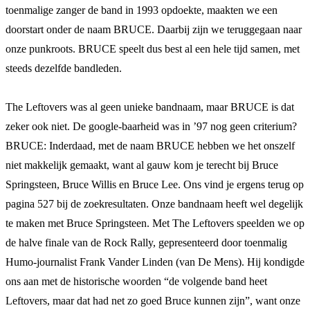
toenmalige zanger de band in 1993 opdoekte, maakten we een
doorstart onder de naam BRUCE. Daarbij zijn we teruggegaan naar
onze punkroots. BRUCE speelt dus best al een hele tijd samen, met
steeds dezelfde bandleden.
The Leftovers was al geen unieke bandnaam, maar BRUCE is dat
zeker ook niet. De google-baarheid was in ’97 nog geen criterium?
BRUCE: Inderdaad, met de naam BRUCE hebben we het onszelf
niet makkelijk gemaakt, want al gauw kom je terecht bij Bruce
Springsteen, Bruce Willis en Bruce Lee. Ons vind je ergens terug op
pagina 527 bij de zoekresultaten. Onze bandnaam heeft wel degelijk
te maken met Bruce Springsteen. Met The Leftovers speelden we op
de halve finale van de Rock Rally, gepresenteerd door toenmalig
Humo-journalist Frank Vander Linden (van De Mens). Hij kondigde
ons aan met de historische woorden “de volgende band heet
Leftovers, maar dat had net zo goed Bruce kunnen zijn”, want onze