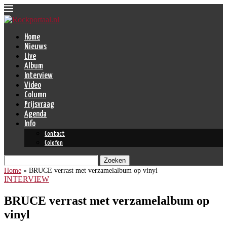
Home
Nieuws
Live
Album
Interview
Video
Column
Prijsvraag
Agenda
Info
Contact
Colofon
Zoeken
Home
»
BRUCE verrast met verzamelalbum op vinyl
INTERVIEW
BRUCE verrast met verzamelalbum op
vinyl