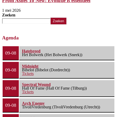
From Ashes To New: Evolutie is essentieel
1 mei 2026
Zoeken
Zoeken
Agenda
Hatebreed
09-08
Het Bolwerk (Het Bolwerk (Sneek))
Midnight
09-08
Bibelot (Bibelot (Dordrecht))
Tickets
Spectral Wound
09-08
Hall Of Fame (Hall Of Fame (Tilburg))
Tickets
Arch Enemy
09-08
TivoliVredenburg (TivoliVredenburg (Utrecht))