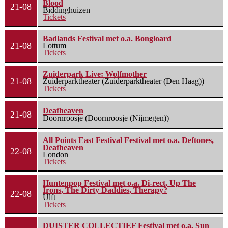
Blood
21-08
Biddinghuizen
Tickets
Badlands Festival met o.a. Bongloard
21-08
Lottum
Tickets
Zuiderpark Live: Wolfmother
21-08
Zuiderparktheater (Zuiderparktheater (Den Haag))
Tickets
Deafheaven
21-08
Doornroosje (Doornroosje (Nijmegen))
All Points East Festival Festival met o.a. Deftones,
Deafheaven
22-08
London
Tickets
Huntenpop Festival met o.a. Di-rect, Up The
Irons, The Dirty Daddies, Therapy?
22-08
Ulft
Tickets
DUISTER COLLECTIEF Festival met o.a. Sun