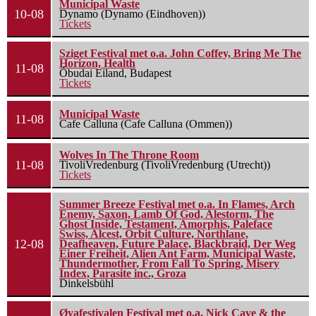
Municipal Waste
10-08
Dynamo (Dynamo (Eindhoven))
Tickets
Sziget Festival met o.a. John Coffey, Bring Me The
Horizon, Health
11-08
Óbudai Eiland, Budapest
Tickets
Municipal Waste
11-08
Cafe Calluna (Cafe Calluna (Ommen))
Wolves In The Throne Room
11-08
TivoliVredenburg (TivoliVredenburg (Utrecht))
Tickets
Summer Breeze Festival met o.a. In Flames, Arch
Enemy, Saxon, Lamb Of God, Alestorm, The
Ghost Inside, Testament, Amorphis, Paleface
Swiss, Alcest, Orbit Culture, Northlane,
12-08
Deafheaven, Future Palace, Blackbraid, Der Weg
Einer Freiheit, Alien Ant Farm, Municipal Waste,
Thundermother, From Fall To Spring, Misery
Index, Parasite inc., Groza
Dinkelsbühl
Øyafestivalen Festival met o.a. Nick Cave & the