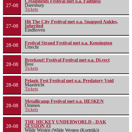
Creamfields Festival met o.a. Faithless
27-08
Daresbury
Tickets
Hit The City Festival met o.a. Snapped Ankles,
27-08
Inherited
Eindhoven
Festival Strand Festival met o.a. Kensington
28-08
Utrecht
Breekout! Festival Festival met o.a. Di-rect
28-08
Bree
Tickets
Pelagic Fest Festival met o.a. Predatory Void
28-08
Maastricht
Tickets
Metallicamp Festival met o.a. HESKEN
28-08
Ommen
Tickets
THE HICKEY UNDERWORLD - DAK
28-08
SESSION #3
Wilde Westen (Wilde Westen (Kortrijk))