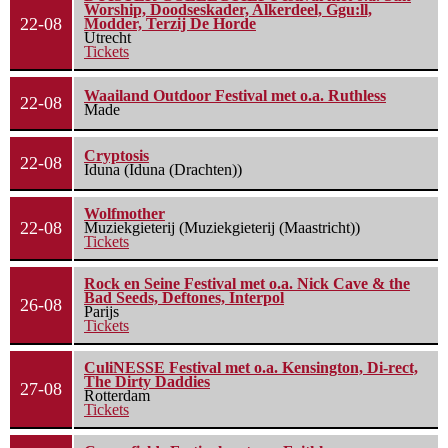
Worship, Doodseskader, Alkerdeel, Ggu:ll,
22-08
Modder, Terzij De Horde
Utrecht
Tickets
Waailand Outdoor Festival met o.a. Ruthless
22-08
Made
Cryptosis
22-08
Iduna (Iduna (Drachten))
Wolfmother
22-08
Muziekgieterij (Muziekgieterij (Maastricht))
Tickets
Rock en Seine Festival met o.a. Nick Cave & the
Bad Seeds, Deftones, Interpol
26-08
Parijs
Tickets
CuliNESSE Festival met o.a. Kensington, Di-rect,
The Dirty Daddies
27-08
Rotterdam
Tickets