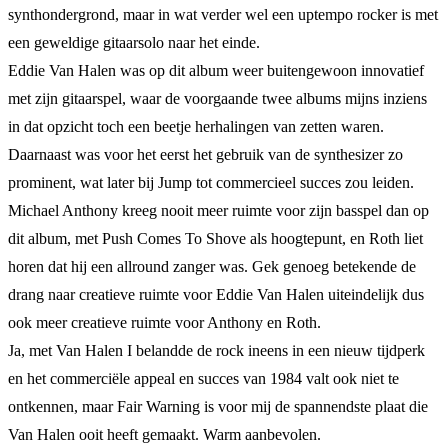
synthondergrond, maar in wat verder wel een uptempo rocker is met
een geweldige gitaarsolo naar het einde.
Eddie Van Halen was op dit album weer buitengewoon innovatief
met zijn gitaarspel, waar de voorgaande twee albums mijns inziens
in dat opzicht toch een beetje herhalingen van zetten waren.
Daarnaast was voor het eerst het gebruik van de synthesizer zo
prominent, wat later bij Jump tot commercieel succes zou leiden.
Michael Anthony kreeg nooit meer ruimte voor zijn basspel dan op
dit album, met Push Comes To Shove als hoogtepunt, en Roth liet
horen dat hij een allround zanger was. Gek genoeg betekende de
drang naar creatieve ruimte voor Eddie Van Halen uiteindelijk dus
ook meer creatieve ruimte voor Anthony en Roth.
Ja, met Van Halen I belandde de rock ineens in een nieuw tijdperk
en het commerciële appeal en succes van 1984 valt ook niet te
ontkennen, maar Fair Warning is voor mij de spannendste plaat die
Van Halen ooit heeft gemaakt. Warm aanbevolen.