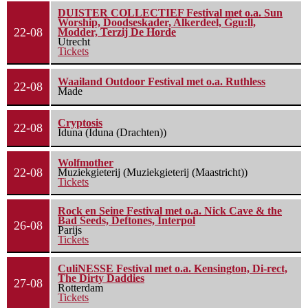
DUISTER COLLECTIEF Festival met o.a. Sun
Worship, Doodseskader, Alkerdeel, Ggu:ll,
22-08
Modder, Terzij De Horde
Utrecht
Tickets
Waailand Outdoor Festival met o.a. Ruthless
22-08
Made
Cryptosis
22-08
Iduna (Iduna (Drachten))
Wolfmother
22-08
Muziekgieterij (Muziekgieterij (Maastricht))
Tickets
Rock en Seine Festival met o.a. Nick Cave & the
Bad Seeds, Deftones, Interpol
26-08
Parijs
Tickets
CuliNESSE Festival met o.a. Kensington, Di-rect,
The Dirty Daddies
27-08
Rotterdam
Tickets