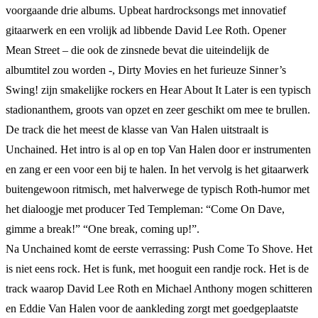
voorgaande drie albums. Upbeat hardrocksongs met innovatief
gitaarwerk en een vrolijk ad libbende David Lee Roth. Opener
Mean Street – die ook de zinsnede bevat die uiteindelijk de
albumtitel zou worden -, Dirty Movies en het furieuze Sinner’s
Swing! zijn smakelijke rockers en Hear About It Later is een typisch
stadionanthem, groots van opzet en zeer geschikt om mee te brullen.
De track die het meest de klasse van Van Halen uitstraalt is
Unchained. Het intro is al op en top Van Halen door er instrumenten
en zang er een voor een bij te halen. In het vervolg is het gitaarwerk
buitengewoon ritmisch, met halverwege de typisch Roth-humor met
het dialoogje met producer Ted Templeman: “Come On Dave,
gimme a break!” “One break, coming up!”.
Na Unchained komt de eerste verrassing: Push Come To Shove. Het
is niet eens rock. Het is funk, met hooguit een randje rock. Het is de
track waarop David Lee Roth en Michael Anthony mogen schitteren
en Eddie Van Halen voor de aankleding zorgt met goedgeplaatste