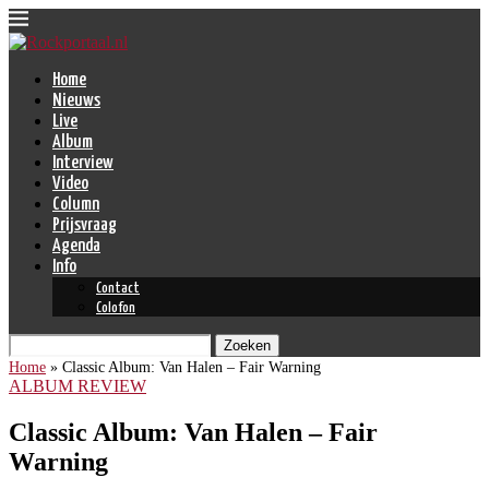
Home
Nieuws
Live
Album
Interview
Video
Column
Prijsvraag
Agenda
Info
Contact
Colofon
Zoeken
Home
»
Classic Album: Van Halen – Fair Warning
ALBUM REVIEW
Classic Album: Van Halen – Fair
Warning