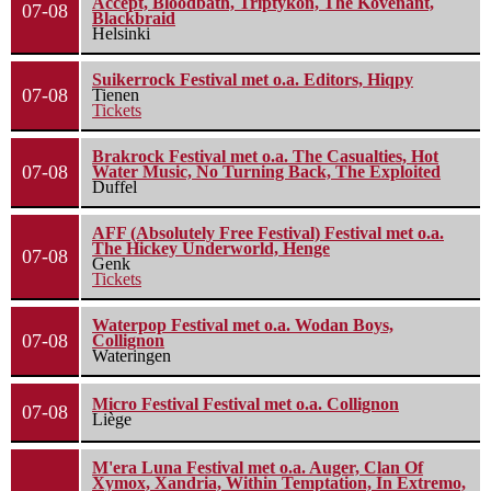
Accept, Bloodbath, Triptykon, The Kovenant,
07-08
Blackbraid
Helsinki
Suikerrock Festival met o.a. Editors, Hiqpy
07-08
Tienen
Tickets
Brakrock Festival met o.a. The Casualties, Hot
07-08
Water Music, No Turning Back, The Exploited
Duffel
AFF (Absolutely Free Festival) Festival met o.a.
The Hickey Underworld, Henge
07-08
Genk
Tickets
Waterpop Festival met o.a. Wodan Boys,
07-08
Collignon
Wateringen
Micro Festival Festival met o.a. Collignon
07-08
Liège
M'era Luna Festival met o.a. Auger, Clan Of
Xymox, Xandria, Within Temptation, In Extremo,