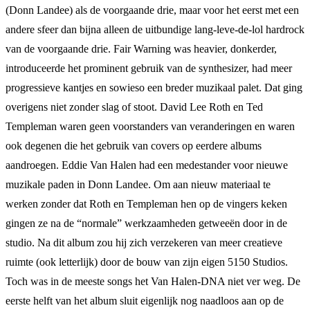
(Donn Landee) als de voorgaande drie, maar voor het eerst met een
andere sfeer dan bijna alleen de uitbundige lang-leve-de-lol hardrock
van de voorgaande drie. Fair Warning was heavier, donkerder,
introduceerde het prominent gebruik van de synthesizer, had meer
progressieve kantjes en sowieso een breder muzikaal palet. Dat ging
overigens niet zonder slag of stoot. David Lee Roth en Ted
Templeman waren geen voorstanders van veranderingen en waren
ook degenen die het gebruik van covers op eerdere albums
aandroegen. Eddie Van Halen had een medestander voor nieuwe
muzikale paden in Donn Landee. Om aan nieuw materiaal te
werken zonder dat Roth en Templeman hen op de vingers keken
gingen ze na de “normale” werkzaamheden getweeën door in de
studio. Na dit album zou hij zich verzekeren van meer creatieve
ruimte (ook letterlijk) door de bouw van zijn eigen 5150 Studios.
Toch was in de meeste songs het Van Halen-DNA niet ver weg. De
eerste helft van het album sluit eigenlijk nog naadloos aan op de