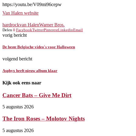
https://youtu.be/V09mi96cepw
Van Halen website
hardrock
van Halen
Warner Bros.
Delen
0
Facebook
Twitter
Pinterest
Linkedin
Email
vorig bericht
De beste Belgische video's voor Halloween
volgend bericht
Asphyx heeft nieuw album klaar
Kijk ook eens naar
Cancer Bats – Give Me Dirt
5 augustus 2026
The Iron Roses – Molotov Nights
5 augustus 2026