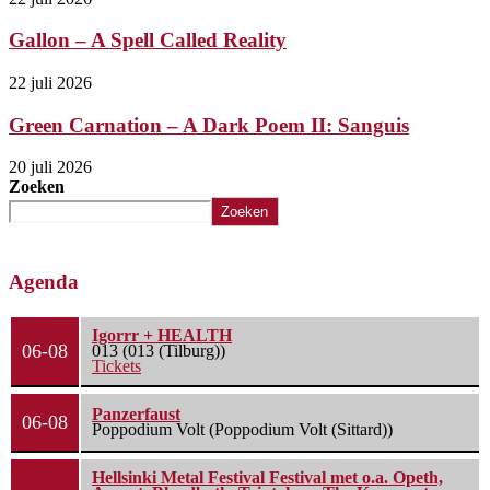
Gallon – A Spell Called Reality
22 juli 2026
Green Carnation – A Dark Poem II: Sanguis
20 juli 2026
Zoeken
Zoeken
Agenda
Igorrr + HEALTH
06-08
013 (013 (Tilburg))
Tickets
Panzerfaust
06-08
Poppodium Volt (Poppodium Volt (Sittard))
Hellsinki Metal Festival Festival met o.a. Opeth,