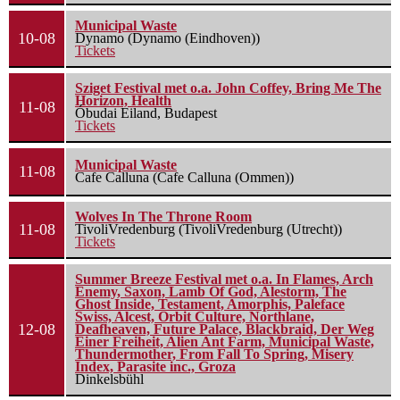
Municipal Waste
10-08
Dynamo (Dynamo (Eindhoven))
Tickets
Sziget Festival met o.a. John Coffey, Bring Me The
Horizon, Health
11-08
Óbudai Eiland, Budapest
Tickets
Municipal Waste
11-08
Cafe Calluna (Cafe Calluna (Ommen))
Wolves In The Throne Room
11-08
TivoliVredenburg (TivoliVredenburg (Utrecht))
Tickets
Summer Breeze Festival met o.a. In Flames, Arch
Enemy, Saxon, Lamb Of God, Alestorm, The
Ghost Inside, Testament, Amorphis, Paleface
Swiss, Alcest, Orbit Culture, Northlane,
12-08
Deafheaven, Future Palace, Blackbraid, Der Weg
Einer Freiheit, Alien Ant Farm, Municipal Waste,
Thundermother, From Fall To Spring, Misery
Index, Parasite inc., Groza
Dinkelsbühl