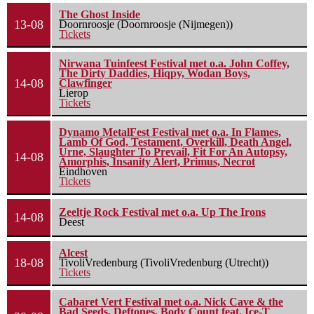
The Ghost Inside
13-08
Doornroosje (Doornroosje (Nijmegen))
Tickets
Nirwana Tuinfeest Festival met o.a. John Coffey,
The Dirty Daddies, Hiqpy, Wodan Boys,
14-08
Clawfinger
Lierop
Tickets
Dynamo MetalFest Festival met o.a. In Flames,
Lamb Of God, Testament, Overkill, Death Angel,
Urne, Slaughter To Prevail, Fit For An Autopsy,
14-08
Amorphis, Insanity Alert, Primus, Necrot
Eindhoven
Tickets
Zeeltje Rock Festival met o.a. Up The Irons
14-08
Deest
Alcest
18-08
TivoliVredenburg (TivoliVredenburg (Utrecht))
Tickets
Cabaret Vert Festival met o.a. Nick Cave & the
Bad Seeds, Deftones, Body Count feat. Ice-T