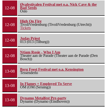
Øyafestivalen Festival met o.a. Nick Cave & the
12-08
Bad Seeds
Oslo
High On Fire
12-08
TivoliVredenburg (TivoliVredenburg (Utrecht))
Tickets
Judas Priest
12-08
013 (013 (Tilburg))
Ntjam Rosie - Who I Am
12-08
Theater aan de Parade (Theater aan de Parade (Den
Bosch))
Berg Feest Festival met o.a. Kensington
13-08
Tessenderlo
In Flames + Employed To Serve
13-08
OM (OM (Seraing))
Dynamo Metalfest Pre-party
13-08
Dynamo (Dynamo (Eindhoven))