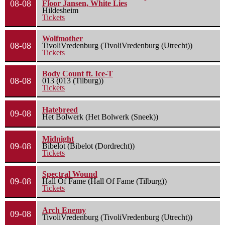
08-08
Floor Jansen, White Lies
Hildesheim
Tickets
Wolfmother
08-08
TivoliVredenburg (TivoliVredenburg (Utrecht))
Tickets
Body Count ft. Ice-T
08-08
013 (013 (Tilburg))
Tickets
Hatebreed
09-08
Het Bolwerk (Het Bolwerk (Sneek))
Midnight
09-08
Bibelot (Bibelot (Dordrecht))
Tickets
Spectral Wound
09-08
Hall Of Fame (Hall Of Fame (Tilburg))
Tickets
Arch Enemy
09-08
TivoliVredenburg (TivoliVredenburg (Utrecht))