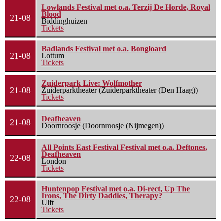
Lowlands Festival met o.a. Terzij De Horde, Royal
Blood
21-08
Biddinghuizen
Tickets
Badlands Festival met o.a. Bongloard
21-08
Lottum
Tickets
Zuiderpark Live: Wolfmother
21-08
Zuiderparktheater (Zuiderparktheater (Den Haag))
Tickets
Deafheaven
21-08
Doornroosje (Doornroosje (Nijmegen))
All Points East Festival Festival met o.a. Deftones,
Deafheaven
22-08
London
Tickets
Huntenpop Festival met o.a. Di-rect, Up The
Irons, The Dirty Daddies, Therapy?
22-08
Ulft
Tickets