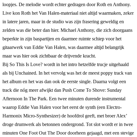
loopjes. De melodie wordt echter gedragen door Roth en Anthony.
Live kon Roth het Van Halen-materiaal niet altijd waarmaken, zeker
in latere jaren, maar in de studio was zijn frasering geweldig en
zelden was die beter dan hier. Michael Anthony, die zich doorgaans
beperkte in zijn baspartijen en daarmee ruimte schiep voor het
gitaarwerk van Eddie Van Halen, was daarmee altijd belangrijk
maar was hier ook zichtbaar de drijvende kracht.
Bij So This Is Love? wordt in het intro hetzelfde trucje uitgehaald
als bij Unchained. In het vervolg was het de meest poppy track van
het album en het was dan ook de eerste single. Daarna volgt een
track die nóg meer afwijkt dan Push Come To Shove: Sunday
Afternoon In The Park. Een twee minuten durende instrumental
waarop Eddie Van Halen voor het eerst de synth (een Electro-
Harmonix Micro-Synthesizer) de hoofdrol geeft, met broer Alex’
droge drumwerk als betonnen ondergrond. Tot slot wordt er in twee
minuten One Foot Out The Door doorheen gejaagd, met een stevige