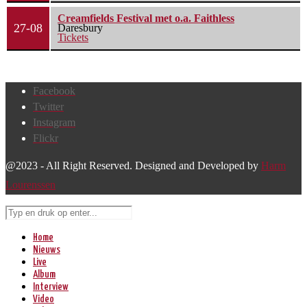
Creamfields Festival met o.a. Faithless
27-08
Daresbury
Tickets
Facebook
Twitter
Instagram
Flickr
@2023 - All Right Reserved. Designed and Developed by
Harm
Lourenssen
Home
Nieuws
Live
Album
Interview
Video