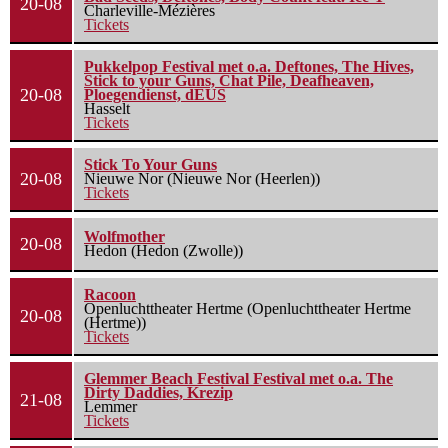
20-08
Charleville-Mézières
Tickets
Pukkelpop Festival met o.a. Deftones, The Hives,
Stick to your Guns, Chat Pile, Deafheaven,
20-08
Ploegendienst, dEUS
Hasselt
Tickets
Stick To Your Guns
20-08
Nieuwe Nor (Nieuwe Nor (Heerlen))
Tickets
Wolfmother
20-08
Hedon (Hedon (Zwolle))
Racoon
Openluchttheater Hertme (Openluchttheater Hertme
20-08
(Hertme))
Tickets
Glemmer Beach Festival Festival met o.a. The
Dirty Daddies, Krezip
21-08
Lemmer
Tickets