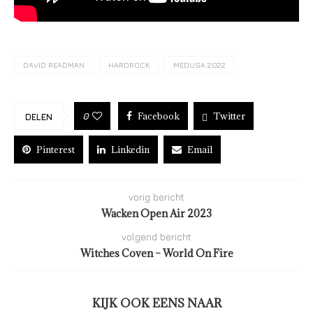
DAVID READMAN
HARDROCK
MEDUSA 2022
Facebook
Twitter
0
DELEN
Pinterest
Linkedin
Email
vorig bericht
Wacken Open Air 2023
volgend bericht
Witches Coven – World On Fire
KIJK OOK EENS NAAR