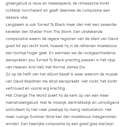
gitaargeluid is rauw en meeslepend, de ritmesectie klinkt
lichtelijk nonchalant en geeft daarmee de compositie een
lekkere vibe.
Langzaam is ook Turned To Black maar dan met een zwaarder
karakter dan Shelter From The Storm. Een uitstekende
compsositie waarin de lagere regionen van de stem van David
goed tot zijn recht komt, hoewel hij in de refreinen moeiteloos
een toontje hoger gaat. En wanneer we de rockgeschiedenis
aanspreken zou Turned To Black prachtig passen in het rijtje
van Heaven And Hell met Ronnie James Dio.
Zo op de helft van het album besef ik weer waarom de muziek
van David Readman me altijd aanspreekt. Het rockt, het klinkt
vertrouwd en vooral erg krachtig.
Met Change The World zoekt hij de kant op van een meer
mainstreamgeluid. Niet te moeilijk, aantrekkelijk en uitnodigend
solliciteert hij hier naar plaatsje bij menig radiostation. Het
meer rustige Summer Wine kan dan moeiteloos meegenomen
worden. Een heerlijke compositie bij een goed glas bier/wijn