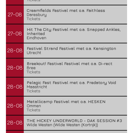
Creamfields Festival met o.a. Faithless
27-08
Daresbury
Tickets
Hit The City Festival met o.a. Snapped Ankles,
27-08
Inherited
Eindhoven
Festival Strand Festival met o.a. Kensington
28-08
Utrecht
Breekout! Festival Festival met o.a. Di-rect
28-08
Bree
Tickets
Pelagic Fest Festival met o.a. Predatory Void
28-08
Maastricht
Tickets
Metallicamp Festival met o.a. HESKEN
28-08
Ommen
Tickets
THE HICKEY UNDERWORLD - DAK SESSION #3
28-08
Wilde Westen (Wilde Westen (Kortrijk))