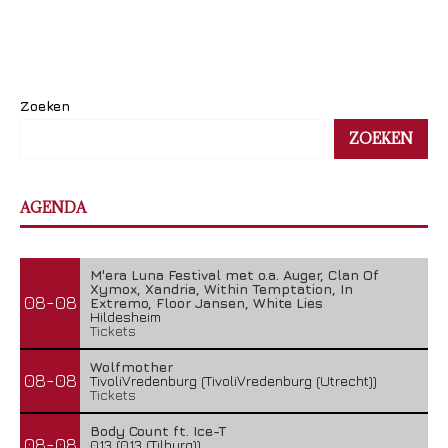
Zoeken
ZOEKEN
AGENDA
M'era Luna Festival met o.a. Auger, Clan Of
Xymox, Xandria, Within Temptation, In
08-08
Extremo, Floor Jansen, White Lies
Hildesheim
Tickets
Wolfmother
08-08
TivoliVredenburg (TivoliVredenburg (Utrecht))
Tickets
Body Count ft. Ice-T
08-08
013 (013 (Tilburg))