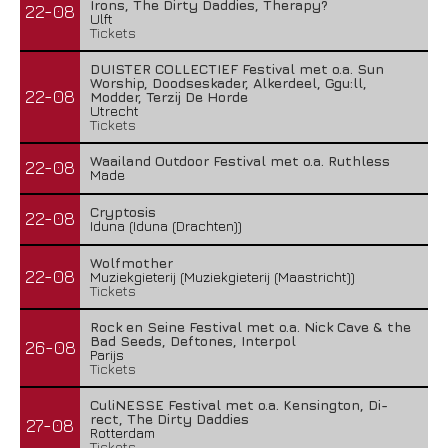
Irons, The Dirty Daddies, Therapy?
22-08
Ulft
Tickets
DUISTER COLLECTIEF Festival met o.a. Sun
Worship, Doodseskader, Alkerdeel, Ggu:ll,
22-08
Modder, Terzij De Horde
Utrecht
Tickets
Waailand Outdoor Festival met o.a. Ruthless
22-08
Made
Cryptosis
22-08
Iduna (Iduna (Drachten))
Wolfmother
22-08
Muziekgieterij (Muziekgieterij (Maastricht))
Tickets
Rock en Seine Festival met o.a. Nick Cave & the
Bad Seeds, Deftones, Interpol
26-08
Parijs
Tickets
CuliNESSE Festival met o.a. Kensington, Di-
rect, The Dirty Daddies
27-08
Rotterdam
Tickets