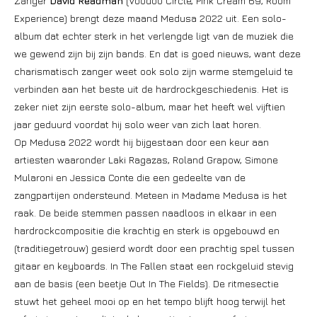
Zanger
David Readman
(Voodoo Circle, Pink Cream 69, Room
Experience) brengt deze maand Medusa 2022 uit. Een solo-
album dat echter sterk in het verlengde ligt van de muziek die
we gewend zijn bij zijn bands. En dat is goed nieuws, want deze
charismatisch zanger weet ook solo zijn warme stemgeluid te
verbinden aan het beste uit de hardrockgeschiedenis. Het is
zeker niet zijn eerste solo-album, maar het heeft wel vijftien
jaar geduurd voordat hij solo weer van zich laat horen.
Op Medusa 2022 wordt hij bijgestaan door een keur aan
artiesten waaronder Laki Ragazas, Roland Grapow, Simone
Mularoni en Jessica Conte die een gedeelte van de
zangpartijen ondersteund. Meteen in Madame Medusa is het
raak. De beide stemmen passen naadloos in elkaar in een
hardrockcompositie die krachtig en sterk is opgebouwd en
(traditiegetrouw) gesierd wordt door een prachtig spel tussen
gitaar en keyboards. In The Fallen staat een rockgeluid stevig
aan de basis (een beetje Out In The Fields). De ritmesectie
stuwt het geheel mooi op en het tempo blijft hoog terwijl het