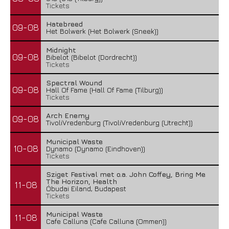
Tickets
Hatebreed
09-08
Het Bolwerk (Het Bolwerk (Sneek))
Midnight
09-08
Bibelot (Bibelot (Dordrecht))
Tickets
Spectral Wound
09-08
Hall Of Fame (Hall Of Fame (Tilburg))
Tickets
Arch Enemy
09-08
TivoliVredenburg (TivoliVredenburg (Utrecht))
Municipal Waste
10-08
Dynamo (Dynamo (Eindhoven))
Tickets
Sziget Festival met o.a. John Coffey, Bring Me
The Horizon, Health
11-08
Óbudai Eiland, Budapest
Tickets
Municipal Waste
11-08
Cafe Calluna (Cafe Calluna (Ommen))