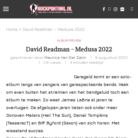
Home
»
David Readman – Medusa 2022
ALBUM REVIEW
David Readman – Medusa 2022
geschreven door
Maurice Van Der Zalm
8 augustus 2022
1,1K
views
4 minuten leestijd
Geregeld komt er een solo-
album langs van zangers van gerespecteerde bands. Vaak
om even buiten het stramien van het bandgeluid toch een
album te maken. Zo weet James LaBrie al jaren te
overtuigen. De afgelopen jaren lieten ook onder meer
Donovan Melero (Hail The Sun), Daniel Tompkins
(TesseracT) en Biff Byford (Saxon) van zich horen. Met
wisselend succes.