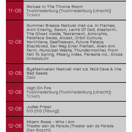
Wolves In The Throne Room
11-08
TivoliVredenburg (TivoliVredenburg (Utrecht))
Tickets
Summer Breeze Festival met o.a. In Flames,
Arch Enemy, Saxon, Lamb Of God, Alestorm,
The Ghost Inside, Testament, Amorphis,
Paleface Swiss, Alcest, Orbit Culture,
12-08
Northlane, Deafheaven, Future Palace,
Blackbraid, Der Weg Einer Freiheit, Alien Ant
Farm, Municipal Waste, Thundermother, From
Fall To Spring, Misery Index, Parasite inc., Groza
Dinkelsbühl
Øyafestivalen Festival met o.a. Nick Cave & the
12-08
Bad Seeds
Oslo
High On Fire
12-08
TivoliVredenburg (TivoliVredenburg (Utrecht))
Tickets
Judas Priest
12-08
013 (013 (Tilburg))
Ntjam Rosie - Who I Am
12-08
Theater aan de Parade (Theater aan de Parade
(Den Bosch))