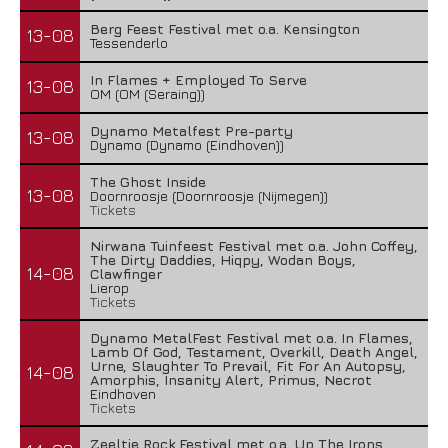
Berg Feest Festival met o.a. Kensington
13-08
Tessenderlo
In Flames + Employed To Serve
13-08
OM (OM (Seraing))
Dynamo Metalfest Pre-party
13-08
Dynamo (Dynamo (Eindhoven))
The Ghost Inside
13-08
Doornroosje (Doornroosje (Nijmegen))
Tickets
Nirwana Tuinfeest Festival met o.a. John Coffey,
The Dirty Daddies, Hiqpy, Wodan Boys,
14-08
Clawfinger
Lierop
Tickets
Dynamo MetalFest Festival met o.a. In Flames,
Lamb Of God, Testament, Overkill, Death Angel,
Urne, Slaughter To Prevail, Fit For An Autopsy,
14-08
Amorphis, Insanity Alert, Primus, Necrot
Eindhoven
Tickets
Zeeltje Rock Festival met o.a. Up The Irons