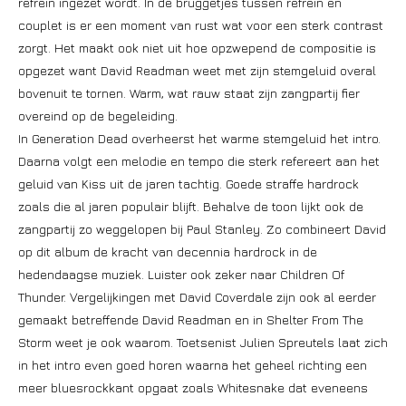
refrein ingezet wordt. In de bruggetjes tussen refrein en
couplet is er een moment van rust wat voor een sterk contrast
zorgt. Het maakt ook niet uit hoe opzwepend de compositie is
opgezet want David Readman weet met zijn stemgeluid overal
bovenuit te tornen. Warm, wat rauw staat zijn zangpartij fier
overeind op de begeleiding.
In Generation Dead overheerst het warme stemgeluid het intro.
Daarna volgt een melodie en tempo die sterk refereert aan het
geluid van Kiss uit de jaren tachtig. Goede straffe hardrock
zoals die al jaren populair blijft. Behalve de toon lijkt ook de
zangpartij zo weggelopen bij Paul Stanley. Zo combineert David
op dit album de kracht van decennia hardrock in de
hedendaagse muziek. Luister ook zeker naar Children Of
Thunder. Vergelijkingen met David Coverdale zijn ook al eerder
gemaakt betreffende David Readman en in Shelter From The
Storm weet je ook waarom. Toetsenist Julien Spreutels laat zich
in het intro even goed horen waarna het geheel richting een
meer bluesrockkant opgaat zoals Whitesnake dat eveneens