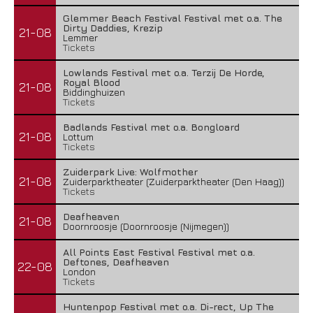
Glemmer Beach Festival Festival met o.a. The
Dirty Daddies, Krezip
21-08
Lemmer
Tickets
Lowlands Festival met o.a. Terzij De Horde,
Royal Blood
21-08
Biddinghuizen
Tickets
Badlands Festival met o.a. Bongloard
21-08
Lottum
Tickets
Zuiderpark Live: Wolfmother
21-08
Zuiderparktheater (Zuiderparktheater (Den Haag))
Tickets
Deafheaven
21-08
Doornroosje (Doornroosje (Nijmegen))
All Points East Festival Festival met o.a.
Deftones, Deafheaven
22-08
London
Tickets
Huntenpop Festival met o.a. Di-rect, Up The