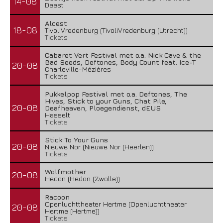
14-08
Deest
Alcest
18-08
TivoliVredenburg (TivoliVredenburg (Utrecht))
Tickets
Cabaret Vert Festival met o.a. Nick Cave & the
Bad Seeds, Deftones, Body Count feat. Ice-T
20-08
Charleville-Mézières
Tickets
Pukkelpop Festival met o.a. Deftones, The
Hives, Stick to your Guns, Chat Pile,
20-08
Deafheaven, Ploegendienst, dEUS
Hasselt
Tickets
Stick To Your Guns
20-08
Nieuwe Nor (Nieuwe Nor (Heerlen))
Tickets
Wolfmother
20-08
Hedon (Hedon (Zwolle))
Racoon
Openluchttheater Hertme (Openluchttheater
20-08
Hertme (Hertme))
Tickets