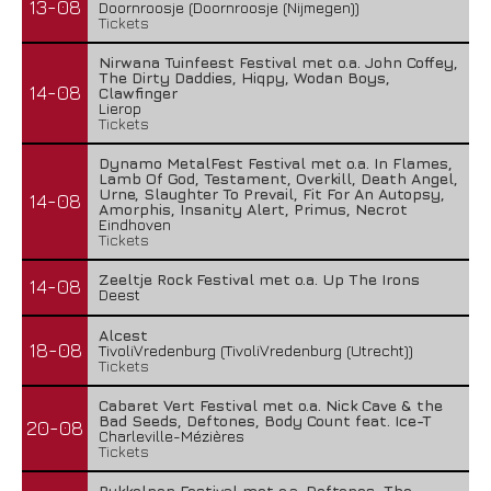
13-08
Doornroosje (Doornroosje (Nijmegen))
Tickets
Nirwana Tuinfeest Festival met o.a. John Coffey,
The Dirty Daddies, Hiqpy, Wodan Boys,
14-08
Clawfinger
Lierop
Tickets
Dynamo MetalFest Festival met o.a. In Flames,
Lamb Of God, Testament, Overkill, Death Angel,
Urne, Slaughter To Prevail, Fit For An Autopsy,
14-08
Amorphis, Insanity Alert, Primus, Necrot
Eindhoven
Tickets
Zeeltje Rock Festival met o.a. Up The Irons
14-08
Deest
Alcest
18-08
TivoliVredenburg (TivoliVredenburg (Utrecht))
Tickets
Cabaret Vert Festival met o.a. Nick Cave & the
Bad Seeds, Deftones, Body Count feat. Ice-T
20-08
Charleville-Mézières
Tickets
Pukkelpop Festival met o.a. Deftones, The