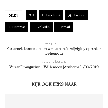
Facebook
Twitter
0
DELEN
Pinterest
Linkedin
Email
vorig bericht
Fortarock komt met nieuwe namen én wijziging optreden
Behemoth
volgend bericht
Vetrar Draugurinn – Willemeen (Arnhem) 31/03/2019
KIJK OOK EENS NAAR