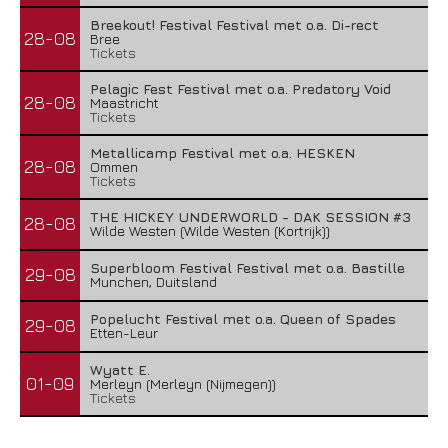
Breekout! Festival Festival met o.a. Di-rect
28-08
Bree
Tickets
Pelagic Fest Festival met o.a. Predatory Void
28-08
Maastricht
Tickets
Metallicamp Festival met o.a. HESKEN
28-08
Ommen
Tickets
THE HICKEY UNDERWORLD - DAK SESSION #3
28-08
Wilde Westen (Wilde Westen (Kortrijk))
Superbloom Festival Festival met o.a. Bastille
29-08
Munchen, Duitsland
Popelucht Festival met o.a. Queen of Spades
29-08
Etten-Leur
Wyatt E.
01-09
Merleyn (Merleyn (Nijmegen))
Tickets