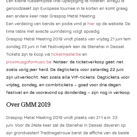
Één kleine tussentijdse line-upwijziging te noteren: Atreyu is
genoodzaakt zijn Europese tournee in te korten en komt graag
een andere keer naar Graspop Metal Meeting.
Een verdeling van bands en podia vind je
hier
op de website. De
time table met exacte uurindeling volgt spoedig.
Graspop Metal Meeting 2019 vindt plaats van vrijdag 21 juni tem
zondag 23 juni in het Festivalpark aan de Stenehei in Dessel.
Tickets zijn te koop via
ticketmaster.be
en
proximusgoformusic.be
.
Noteer: de ticketverkoop gaat net
zoals vorig jaar hard. De dagtickets voor zaterdag 22 juni
zijn uitverkocht. Net zoals alle VIP-tickets. Dagtickets voor
vrijdag, zondag, en combitickets – goed voor drie dagen
festival en de vooravond op donderdag – zijn nog in verkoop.
Over GMM 2019
Graspop Metal Meeting 2019 vindt plaats van 21 t.e.m. 23
juni. Voor de 24ste keer zal de Stenehei in Dessel daveren op
zijn grondvesten! Traditiegetrouw barst de affiche van de beste