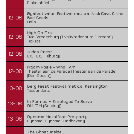
Dinkelsbühl
Øyafestivalen Festival met o.a. Nick Cave & the
12-08
Bad Seeds
Oslo
High On Fire
12-08
TivoliVredenburg (TivoliVredenburg (Utrecht))
Tickets
Judas Priest
12-08
013 (013 (Tilburg))
Ntjam Rosie - Who I Am
12-08
Theater aan de Parade (Theater aan de Parade
(Den Bosch))
Berg Feest Festival met o.a. Kensington
13-08
Tessenderlo
In Flames + Employed To Serve
13-08
OM (OM (Seraing))
Dynamo Metalfest Pre-party
13-08
Dynamo (Dynamo (Eindhoven))
The Ghost Inside