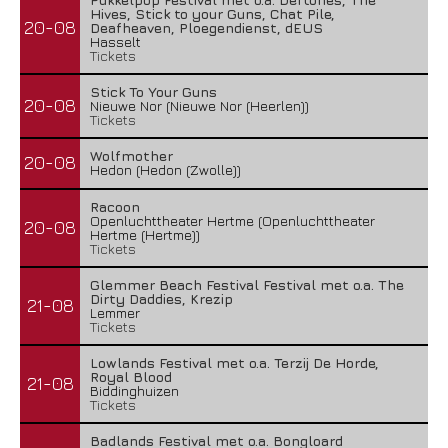
Hives, Stick to your Guns, Chat Pile,
20-08
Deafheaven, Ploegendienst, dEUS
Hasselt
Tickets
Stick To Your Guns
20-08
Nieuwe Nor (Nieuwe Nor (Heerlen))
Tickets
Wolfmother
20-08
Hedon (Hedon (Zwolle))
Racoon
Openluchttheater Hertme (Openluchttheater
20-08
Hertme (Hertme))
Tickets
Glemmer Beach Festival Festival met o.a. The
Dirty Daddies, Krezip
21-08
Lemmer
Tickets
Lowlands Festival met o.a. Terzij De Horde,
Royal Blood
21-08
Biddinghuizen
Tickets
Badlands Festival met o.a. Bongloard