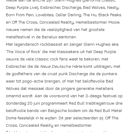
Deep Purple Live), Eisbrecher, Discharge, Bad Wolves, Nasty,
Born From Pain, Lovebites, Cellar Darling, The Hu, Black Peaks
en Off The Cross, Concealed Reality, Hemelbestormer. Mooie
nieuwe namen die de veelzijdigheid van het grootste
metalfestival in de Benelux aantonen.
Met legendarisch rockbassist en zanger Glenn Hughes aka
‘The Voice of Rock’ die met klassiekers uit het Deep Purple
oeuvre de vele classic rock fans weet te bekoren, met
Eisbrecher die de
Neue Deutsche Härte
komt uitdragen, met
de godfathers van de crust punk Discharge die de punkers
weer tot pogo-actie brengen, of met het beloftevolle Bad
Wolves dat massaal door de jongere generatie metallers
omarmd wordt. Aan de vooravond van het 3-daags festival op
donderdag 20 juni programmeert Red Bull traditiegetrouw drie
beloftvolle bands van Belgische bodem om de Red Bull Metal
Dome feestelijk in te wijden. Dit jaar selecteerden zij: Off The
Cross, Concealed Reality en Hemelbestormer.