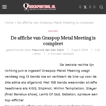
Home
»
De affiche van Graspop Metal Meeting is compleet
NIEUWS
De affiche van Graspop Metal Meeting is
compleet
geschreven door
Maurice Van Der Zalm
3 april 2019
1,2K
views
2 minuten leestijd
De laatste rechte lijn
richting juni is ingezet! Graspop Metal Meeting voegt
vandaag nog 13 bands toe en verklaart de line-up voor de
24e editie als afgerond. Met 106 bands waaronder straffe
headliners als KISS, Slipknot, Within Temptation, Slayer
(final Benelux show), Lamb Of God, Sabaton, opnieuw een
top-affiche!
Nieuw aan de affiche zijn: Glenn Hughes (performs Classic