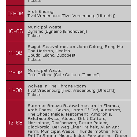
Tickets
Arch Enemy
09-08
TivoliVredenburg (TivoliVredenburg (Utrecht))
Municipal Waste
10-08
Dynamo (Dynamo (Eindhoven))
Tickets
Sziget Festival met o.a. John Coffey, Bring Me
The Horizon, Health
11-08
Óbudai Eiland, Budapest
Tickets
Municipal Waste
11-08
Cafe Calluna (Cafe Calluna (Ommen))
Wolves In The Throne Room
11-08
TivoliVredenburg (TivoliVredenburg (Utrecht))
Tickets
Summer Breeze Festival met o.a. In Flames,
Arch Enemy, Saxon, Lamb Of God, Alestorm,
The Ghost Inside, Testament, Amorphis,
Paleface Swiss, Alcest, Orbit Culture,
12-08
Northlane, Deafheaven, Future Palace,
Blackbraid, Der Weg Einer Freiheit, Alien Ant
Farm, Municipal Waste, Thundermother, From
Fall To Spring, Misery Index, Parasite inc., Groza