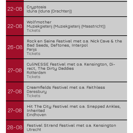
Cryptosis
22-08
Iduna (Iduna (Drachten))
Wolfmother
22-08
Muziekgieterij (Muziekgieterij (Maastricht))
Tickets
Rock en Seine Festival met o.a. Nick Cave & the
Bad Seeds, Deftones, Interpol
26-08
Parijs
Tickets
CuliNESSE Festival met o.a. Kensington, Di-
rect, The Dirty Daddies
27-08
Rotterdam
Tickets
Creamfields Festival met o.a. Faithless
27-08
Daresbury
Tickets
Hit The City Festival met o.a. Snapped Ankles,
27-08
Inherited
Eindhoven
Festival Strand Festival met o.a. Kensington
28-08
Utrecht