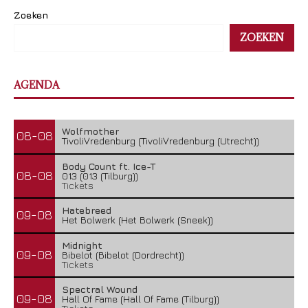
Zoeken
ZOEKEN
AGENDA
Wolfmother
08-08
TivoliVredenburg (TivoliVredenburg (Utrecht))
Body Count ft. Ice-T
08-08
013 (013 (Tilburg))
Tickets
Hatebreed
09-08
Het Bolwerk (Het Bolwerk (Sneek))
Midnight
09-08
Bibelot (Bibelot (Dordrecht))
Tickets
Spectral Wound
09-08
Hall Of Fame (Hall Of Fame (Tilburg))