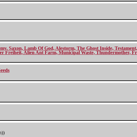
my, Saxon, Lamb Of God, Alestorm, The Ghost Inside, Testament, A
r Freiheit, Alien Ant Farm, Municipal Waste, Thundermother, Fro
Seeds
h))