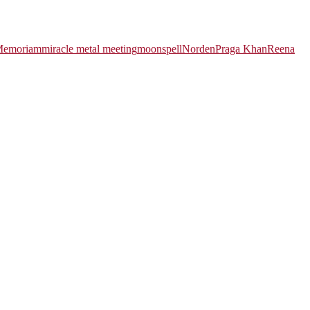
emoriam
miracle metal meeting
moonspell
Norden
Praga Khan
Reena