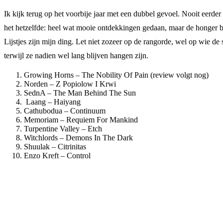
Ik kijk terug op het voorbije jaar met een dubbel gevoel. Nooit eerder
het hetzelfde: heel wat mooie ontdekkingen gedaan, maar de honger blij
Lijstjes zijn mijn ding. Let niet zozeer op de rangorde, wel op wie 
terwijl ze nadien wel lang blijven hangen zijn.
Growing Horns – The Nobility Of Pain (review volgt nog)
Norden – Z Popiolow I Krwi
SednA – The Man Behind The Sun
Laang – Haiyang
Cathubodua – Continuum
Memoriam – Requiem For Mankind
Turpentine Valley – Etch
Witchlords – Demons In The Dark
Shuulak – Citrinitas
Enzo Kreft – Control