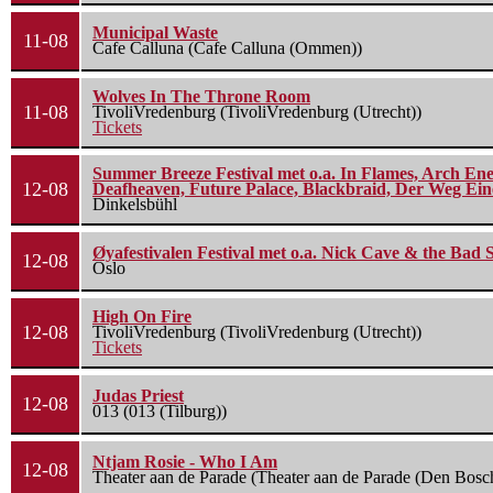
Municipal Waste
11-08
Cafe Calluna (Cafe Calluna (Ommen))
Wolves In The Throne Room
11-08
TivoliVredenburg (TivoliVredenburg (Utrecht))
Tickets
Summer Breeze Festival met o.a. In Flames, Arch Ene
12-08
Deafheaven, Future Palace, Blackbraid, Der Weg Eine
Dinkelsbühl
Øyafestivalen Festival met o.a. Nick Cave & the Bad 
12-08
Oslo
High On Fire
12-08
TivoliVredenburg (TivoliVredenburg (Utrecht))
Tickets
Judas Priest
12-08
013 (013 (Tilburg))
Ntjam Rosie - Who I Am
12-08
Theater aan de Parade (Theater aan de Parade (Den Bosc