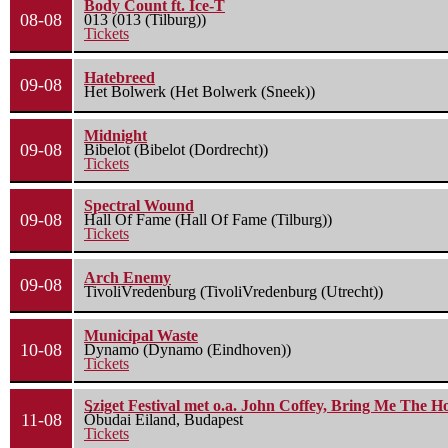
Body Count ft. Ice-T
08-08
013 (013 (Tilburg))
Tickets
Hatebreed
09-08
Het Bolwerk (Het Bolwerk (Sneek))
Midnight
09-08
Bibelot (Bibelot (Dordrecht))
Tickets
Spectral Wound
09-08
Hall Of Fame (Hall Of Fame (Tilburg))
Tickets
Arch Enemy
09-08
TivoliVredenburg (TivoliVredenburg (Utrecht))
Municipal Waste
10-08
Dynamo (Dynamo (Eindhoven))
Tickets
Sziget Festival met o.a. John Coffey, Bring Me The H
11-08
Óbudai Eiland, Budapest
Tickets