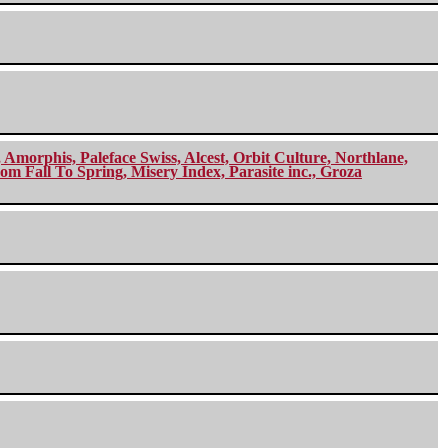
morphis, Paleface Swiss, Alcest, Orbit Culture, Northlane,
m Fall To Spring, Misery Index, Parasite inc., Groza