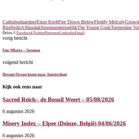
Cathubodua
elpee
Enzo Kreft
Fire Down Below
Fleddy Melculy
Growi
Riot
SednA
Shuulak
Stormram
terugblik
The Young Gods
Turpentine Va
Delen
0
Facebook
Twitter
Pinterest
Linkedin
Email
vorig bericht
Une Misère – Sermon
volgend bericht
Dream Ocean komt naar Amsterdam
Kijk ook eens naar
Sacred Reich– de Bosuil Weert – 05/08/2026
6 augustus 2026
Misery Index – Elpee (Deinze, België) 04/06/2026
6 augustus 2026