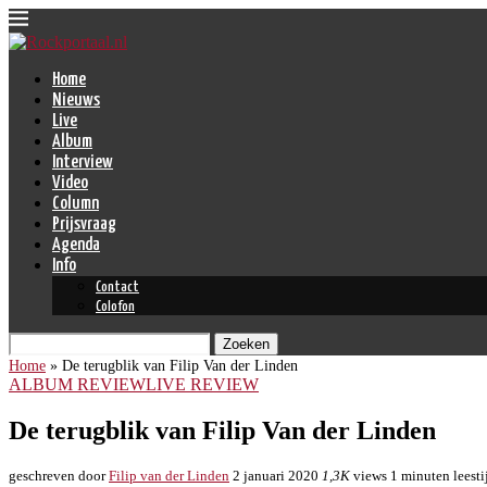
Home
Nieuws
Live
Album
Interview
Video
Column
Prijsvraag
Agenda
Info
Contact
Colofon
Zoeken
Home
»
De terugblik van Filip Van der Linden
ALBUM REVIEW
LIVE REVIEW
De terugblik van Filip Van der Linden
geschreven door
Filip van der Linden
2 januari 2020
1,3K
views
1 minuten leesti