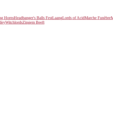
ng Horns
Headbanger's Balls Fest
Laang
Lords of Acid
Marche Funèbre
M
lley
Witchlords
Zingem Beeft