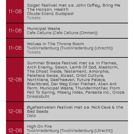
Sziget Festival met o.a. John Coffey, Bring Me
The Horizon, Health
11-08
Óbudai Eiland, Budapest
Tickets
Municipal Waste
11-08
Cafe Calluna (Cafe Calluna (Ommen))
Wolves In The Throne Room
11-08
TivoliVredenburg (TivoliVredenburg (Utrecht))
Tickets
Summer Breeze Festival met o.a. In Flames,
Arch Enemy, Saxon, Lamb Of God, Alestorm,
The Ghost Inside, Testament, Amorphis,
Paleface Swiss, Alcest, Orbit Culture,
12-08
Northlane, Deafheaven, Future Palace,
Blackbraid, Der Weg Einer Freiheit, Alien Ant
Farm, Municipal Waste, Thundermother, From
Fall To Spring, Misery Index, Parasite inc., Groza
Dinkelsbühl
Øyafestivalen Festival met o.a. Nick Cave & the
12-08
Bad Seeds
Oslo
High On Fire
12-08
TivoliVredenburg (TivoliVredenburg (Utrecht))