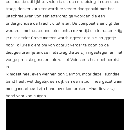
compositie stil lijkt te vallen is dit een misleiding. In een diep,
traag, donker karakter wordt er verder doorgepakt met het
uitschreeuwen van éénlettergrepige woorden die een
ondergrondse oerkracht uitstralen. De compositie eindigt dan
wederom met de techno-elementen maar tijd om te rusten krijg
je niet omdat Grave meteen wordt ingezet dat als bruggetje
naar Failures dient om van daaruit verder te gaan op de
diepgevroren Ijslandse metalweg die ze zijn ingeslagen en met
vurige precisie geselen totdat met Voiceless het doel bereikt
is.
Ik moest heel even wennen aan Sermon, maar deze Ijslandse
band heeft wel degelijk een dijk van een album neergezet waar
menig metalhead zijn head over kan breken. Maar liever, zijn
head voor kan buigen.