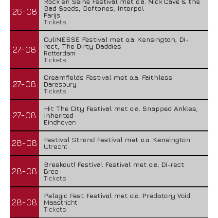
Rock en Seine Festival met o.a. Nick Cave & the
Bad Seeds, Deftones, Interpol
26-08
Parijs
Tickets
CuliNESSE Festival met o.a. Kensington, Di-
rect, The Dirty Daddies
27-08
Rotterdam
Tickets
Creamfields Festival met o.a. Faithless
27-08
Daresbury
Tickets
Hit The City Festival met o.a. Snapped Ankles,
27-08
Inherited
Eindhoven
Festival Strand Festival met o.a. Kensington
28-08
Utrecht
Breekout! Festival Festival met o.a. Di-rect
28-08
Bree
Tickets
Pelagic Fest Festival met o.a. Predatory Void
28-08
Maastricht
Tickets