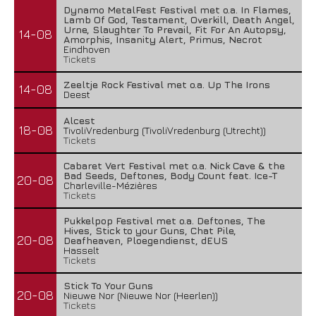
Dynamo MetalFest Festival met o.a. In Flames,
Lamb Of God, Testament, Overkill, Death Angel,
Urne, Slaughter To Prevail, Fit For An Autopsy,
14-08
Amorphis, Insanity Alert, Primus, Necrot
Eindhoven
Tickets
Zeeltje Rock Festival met o.a. Up The Irons
14-08
Deest
Alcest
18-08
TivoliVredenburg (TivoliVredenburg (Utrecht))
Tickets
Cabaret Vert Festival met o.a. Nick Cave & the
Bad Seeds, Deftones, Body Count feat. Ice-T
20-08
Charleville-Mézières
Tickets
Pukkelpop Festival met o.a. Deftones, The
Hives, Stick to your Guns, Chat Pile,
20-08
Deafheaven, Ploegendienst, dEUS
Hasselt
Tickets
Stick To Your Guns
20-08
Nieuwe Nor (Nieuwe Nor (Heerlen))
Tickets