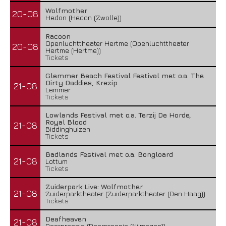
Wolfmother
20-08
Hedon (Hedon (Zwolle))
Racoon
Openluchttheater Hertme (Openluchttheater
20-08
Hertme (Hertme))
Tickets
Glemmer Beach Festival Festival met o.a. The
Dirty Daddies, Krezip
21-08
Lemmer
Tickets
Lowlands Festival met o.a. Terzij De Horde,
Royal Blood
21-08
Biddinghuizen
Tickets
Badlands Festival met o.a. Bongloard
21-08
Lottum
Tickets
Zuiderpark Live: Wolfmother
21-08
Zuiderparktheater (Zuiderparktheater (Den Haag))
Tickets
Deafheaven
21-08
Doornroosje (Doornroosje (Nijmegen))