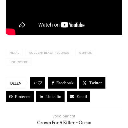
METAL
NUCLEAR BLAST RECORDS
SERMON
UNE MISÈRE
Facebook
Twitter
0
DELEN
Pinterest
Linkedin
Email
vorig bericht
Crown For A Killer – Ocean