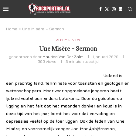
Home
»
Une Misère – Sermon
ALBUM REVIEW
Une Misère – Sermon
geschreven door
Maurice Van Der Zalm
1 januari 2020
595
views
3 minuten leestijd
IJsland is
een prachtig land. Tenminste voor toeristen en geologen en
wetenschappers. Maar voor opgroeiende jongeren heeft
Ijsland veelal een andere betekenis. Door de geïsoleerde
ligging en het feit dat het maanden donker en koud is in
deze tijd van het jaar, komt het voor dat verveling en
depressies veelal op de loer liggen. Ook de leden van Une
Misère, en voornamelijk zanger Jón Már Ásbjörnsson,