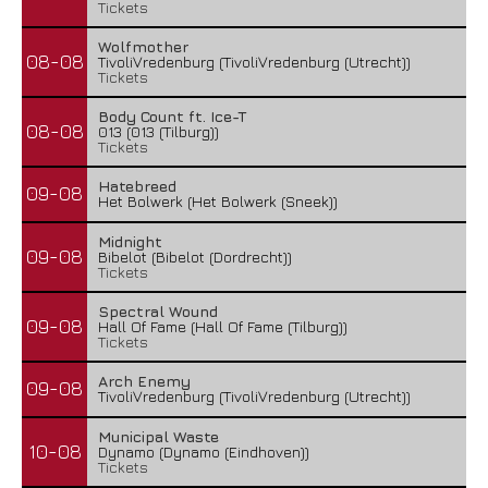
Tickets
Wolfmother
08-08
TivoliVredenburg (TivoliVredenburg (Utrecht))
Tickets
Body Count ft. Ice-T
08-08
013 (013 (Tilburg))
Tickets
Hatebreed
09-08
Het Bolwerk (Het Bolwerk (Sneek))
Midnight
09-08
Bibelot (Bibelot (Dordrecht))
Tickets
Spectral Wound
09-08
Hall Of Fame (Hall Of Fame (Tilburg))
Tickets
Arch Enemy
09-08
TivoliVredenburg (TivoliVredenburg (Utrecht))
Municipal Waste
10-08
Dynamo (Dynamo (Eindhoven))
Tickets