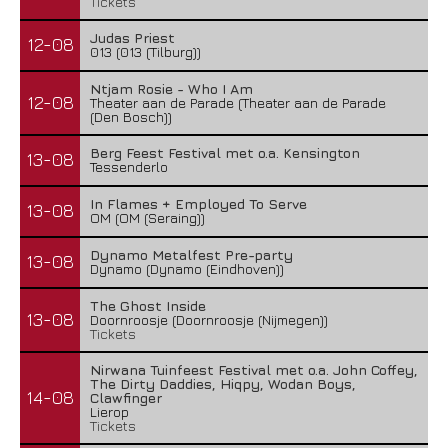
Tickets
Judas Priest
12-08
013 (013 (Tilburg))
Ntjam Rosie - Who I Am
12-08
Theater aan de Parade (Theater aan de Parade
(Den Bosch))
Berg Feest Festival met o.a. Kensington
13-08
Tessenderlo
In Flames + Employed To Serve
13-08
OM (OM (Seraing))
Dynamo Metalfest Pre-party
13-08
Dynamo (Dynamo (Eindhoven))
The Ghost Inside
13-08
Doornroosje (Doornroosje (Nijmegen))
Tickets
Nirwana Tuinfeest Festival met o.a. John Coffey,
The Dirty Daddies, Hiqpy, Wodan Boys,
14-08
Clawfinger
Lierop
Tickets