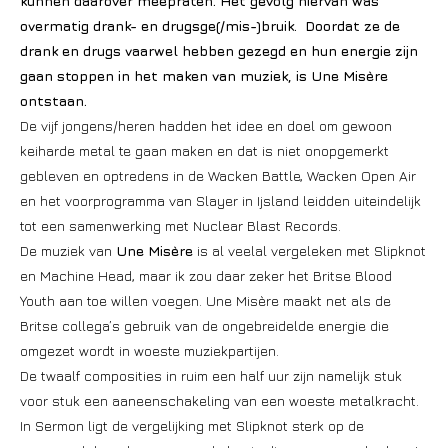
kunnen daarover meepraten. Het gevolg hiervan was
overmatig drank- en drugsge(/mis-)bruik. Doordat ze de
drank en drugs vaarwel hebben gezegd en hun energie zijn
gaan stoppen in het maken van muziek, is Une Misère
ontstaan.
De vijf jongens/heren hadden het idee en doel om gewoon
keiharde metal te gaan maken en dat is niet onopgemerkt
gebleven en optredens in de Wacken Battle, Wacken Open Air
en het voorprogramma van Slayer in Ijsland leidden uiteindelijk
tot een samenwerking met Nuclear Blast Records.
De muziek van
Une Misère
is al veelal vergeleken met Slipknot
en Machine Head, maar ik zou daar zeker het Britse Blood
Youth aan toe willen voegen. Une Misère maakt net als de
Britse collega’s gebruik van de ongebreidelde energie die
omgezet wordt in woeste muziekpartijen.
De twaalf composities in ruim een half uur zijn namelijk stuk
voor stuk een aaneenschakeling van een woeste metalkracht.
In Sermon ligt de vergelijking met Slipknot sterk op de