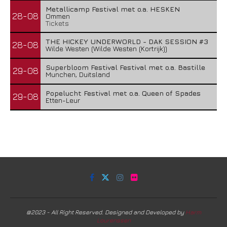
Metallicamp Festival met o.a. HESKEN
28-08
Ommen
Tickets
THE HICKEY UNDERWORLD - DAK SESSION #3
28-08
Wilde Westen (Wilde Westen (Kortrijk))
Superbloom Festival Festival met o.a. Bastille
29-08
Munchen, Duitsland
Popelucht Festival met o.a. Queen of Spades
29-08
Etten-Leur
@2023 - All Right Reserved. Designed and Developed by
Harm
Lourenssen