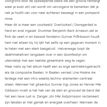
voorgrond door de opzwepende basis die een groove herbergt
waar je even stil van wordt om vervolgens te bemerken dat je
nek je hoofd van voor naar achteren beweegt in een pompend
ritme.
Maar dit is maar een voorbeeld. Overlooked / Disregarded is
hard en snel ingezet. Drummer Benjamín Bent Árnason zet er
flink de vaart in en bassist Þorsteinn Gunnar Friðriksson houdt
hem niet alleen bij, hij lijkt het zelfs op een gegeven moment in
te halen met een sterk basgeluid. Halverwege loopt de
deathmetaltrein langzaam over in een doomfestijn om
uiteindelijk met een laatste gitaarklank weg te vagen.
Maar niets op het album heeft een zo erge aantrekkingskracht
als de compositie Beaten. In Beaten verrast Une Misère me
terdege met een intro waarbij techno-elementen centraal
staan. Wanneer het gitaarduo Gunnar Ingi Jones en Fannar Már
Oddsson invalt is het hek van de dam en grooved de band dat
het een lieve lust is. Zanger Jón Már Ásbjörnsson reclameert
zijn teksten er met gemak en energiek overheen. Wanneer de