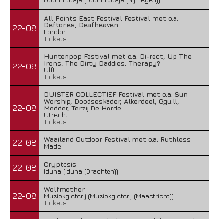
All Points East Festival Festival met o.a.
Deftones, Deafheaven
22-08
London
Tickets
Huntenpop Festival met o.a. Di-rect, Up The
Irons, The Dirty Daddies, Therapy?
22-08
Ulft
Tickets
DUISTER COLLECTIEF Festival met o.a. Sun
Worship, Doodseskader, Alkerdeel, Ggu:ll,
22-08
Modder, Terzij De Horde
Utrecht
Tickets
Waailand Outdoor Festival met o.a. Ruthless
22-08
Made
Cryptosis
22-08
Iduna (Iduna (Drachten))
Wolfmother
22-08
Muziekgieterij (Muziekgieterij (Maastricht))
Tickets