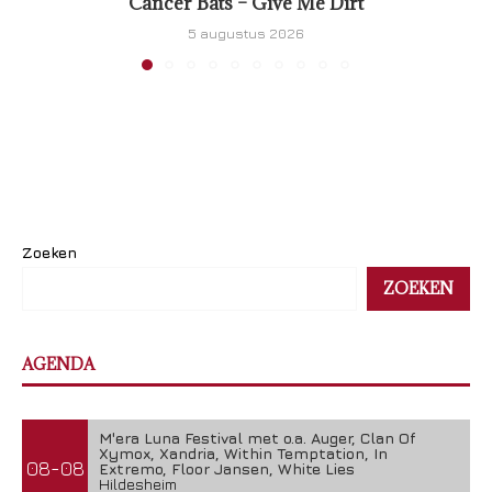
Cancer Bats – Give Me Dirt
5 augustus 2026
Zoeken
ZOEKEN
AGENDA
M'era Luna Festival met o.a. Auger, Clan Of
Xymox, Xandria, Within Temptation, In
08-08
Extremo, Floor Jansen, White Lies
Hildesheim