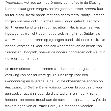
Tridentium
. Het zou zo in de Droomvlucht of zo in de Efteling
kunnen. Maar geen zorgen, het volgende nummer,
Ascent
laat
bruter black metal horen, met een death metal randje. Toetsen
zorgen wel voor dat typische Dimmu Borgir geluid. Die track
blijkt kenmerkend te zijn voor het album. Het is allemaal wat
ingetogener, wellicht door het vertrek van gitarist Galder, die
zich wilde concentreren op zijn eigen band, Old Man’s Child. De
ideeën kwamen dit keer dan ook weer meer van de keren van
Silenoz en Shagrath, hoewel de andere bandleden ook wel hun
inbreng mochten doen.
De meer orkestrale elementen worden meer neergezet als
verrijking van het rauwere geluid. Het zorgt voor een
kwaadaardig en mysterieus geluid. De akoestische snaren op
Repository of Divine Transmutation
zorgen bijvoorbeeld voor
een stukje rust waardoor de distorted gitaren meer kracht
hebben. Het meest metal aan de nummers zijn zonder twijfel de
mokerslagen van drummer Daray. De raspende vocalen