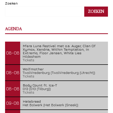
Zoeken
ZOEKEN
AGENDA
M'era Luna Festival met o.a. Auger, Clan Of
Xymox, Xandria, Within Temptation, In
08-08
Extremo, Floor Jansen, White Lies
Hildesheim
Tickets
Wolfmother
08-08
TivoliVredenburg (TivoliVredenburg (Utrecht))
Tickets
Body Count ft. Ice-T
08-08
013 (013 (Tilburg))
Tickets
Hatebreed
09-08
Het Bolwerk (Het Bolwerk (Sneek))