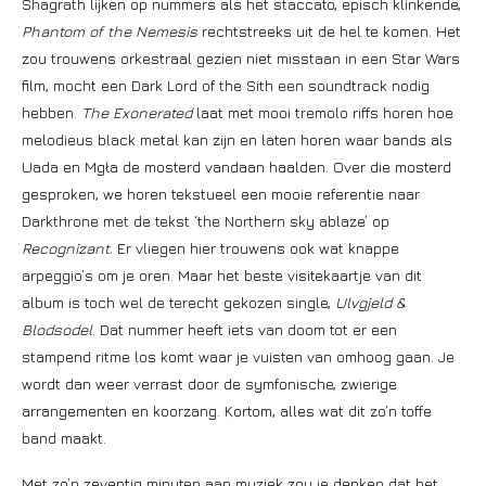
Shagrath lijken op nummers als het staccato, episch klinkende,
Phantom of the Nemesis
rechtstreeks uit de hel te komen. Het
zou trouwens orkestraal gezien niet misstaan in een Star Wars
film, mocht een Dark Lord of the Sith een soundtrack nodig
hebben.
The Exonerated
laat met mooi tremolo riffs horen hoe
melodieus black metal kan zijn en laten horen waar bands als
Uada en Mgła de mosterd vandaan haalden. Over die mosterd
gesproken, we horen tekstueel een mooie referentie naar
Darkthrone met de tekst ‘the Northern sky ablaze’ op
Recognizant
. Er vliegen hier trouwens ook wat knappe
arpeggio’s om je oren. Maar het beste visitekaartje van dit
album is toch wel de terecht gekozen single,
Ulvgjeld &
Blodsodel
. Dat nummer heeft iets van doom tot er een
stampend ritme los komt waar je vuisten van omhoog gaan. Je
wordt dan weer verrast door de symfonische, zwierige
arrangementen en koorzang. Kortom, alles wat dit zo’n toffe
band maakt.
Met zo’n zeventig minuten aan muziek zou je denken dat het