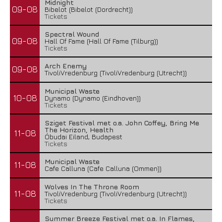
Midnight
09-08
Bibelot (Bibelot (Dordrecht))
Tickets
Spectral Wound
09-08
Hall Of Fame (Hall Of Fame (Tilburg))
Tickets
Arch Enemy
09-08
TivoliVredenburg (TivoliVredenburg (Utrecht))
Municipal Waste
10-08
Dynamo (Dynamo (Eindhoven))
Tickets
Sziget Festival met o.a. John Coffey, Bring Me
The Horizon, Health
11-08
Óbudai Eiland, Budapest
Tickets
Municipal Waste
11-08
Cafe Calluna (Cafe Calluna (Ommen))
Wolves In The Throne Room
11-08
TivoliVredenburg (TivoliVredenburg (Utrecht))
Tickets
Summer Breeze Festival met o.a. In Flames,