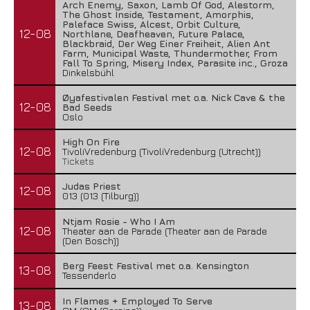
Arch Enemy, Saxon, Lamb Of God, Alestorm,
The Ghost Inside, Testament, Amorphis,
Paleface Swiss, Alcest, Orbit Culture,
12-08
Northlane, Deafheaven, Future Palace,
Blackbraid, Der Weg Einer Freiheit, Alien Ant
Farm, Municipal Waste, Thundermother, From
Fall To Spring, Misery Index, Parasite inc., Groza
Dinkelsbühl
Øyafestivalen Festival met o.a. Nick Cave & the
12-08
Bad Seeds
Oslo
High On Fire
12-08
TivoliVredenburg (TivoliVredenburg (Utrecht))
Tickets
Judas Priest
12-08
013 (013 (Tilburg))
Ntjam Rosie - Who I Am
12-08
Theater aan de Parade (Theater aan de Parade
(Den Bosch))
Berg Feest Festival met o.a. Kensington
13-08
Tessenderlo
In Flames + Employed To Serve
13-08