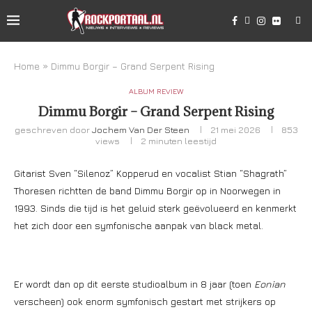
Home
»
Dimmu Borgir – Grand Serpent Rising
ALBUM REVIEW
Dimmu Borgir – Grand Serpent Rising
geschreven door
Jochem Van Der Steen
21 mei 2026
853
views
2 minuten leestijd
Gitarist Sven “Silenoz” Kopperud en vocalist Stian “Shagrath”
Thoresen richtten de band Dimmu Borgir op in Noorwegen in
1993. Sinds die tijd is het geluid sterk geëvolueerd en kenmerkt
het zich door een symfonische aanpak van black metal.
Er wordt dan op dit eerste studioalbum in 8 jaar (toen
Eonian
verscheen) ook enorm symfonisch gestart met strijkers op