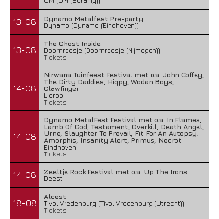
OM (OM (Seraing))
Dynamo Metalfest Pre-party
13-08
Dynamo (Dynamo (Eindhoven))
The Ghost Inside
13-08
Doornroosje (Doornroosje (Nijmegen))
Tickets
Nirwana Tuinfeest Festival met o.a. John Coffey,
The Dirty Daddies, Hiqpy, Wodan Boys,
14-08
Clawfinger
Lierop
Tickets
Dynamo MetalFest Festival met o.a. In Flames,
Lamb Of God, Testament, Overkill, Death Angel,
Urne, Slaughter To Prevail, Fit For An Autopsy,
14-08
Amorphis, Insanity Alert, Primus, Necrot
Eindhoven
Tickets
Zeeltje Rock Festival met o.a. Up The Irons
14-08
Deest
Alcest
18-08
TivoliVredenburg (TivoliVredenburg (Utrecht))
Tickets