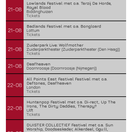
Lowlands Festival met o.a. Terzij De Horde,
Royal Blood
21-08
Biddinghuizen
Tickets
Badlands Festival met o.a. Bongloard
21-08
Lottum
Tickets
Zuiderpark Live: Wolfmother
21-08
Zuiderparktheater (Zuiderparktheater (Den Haag))
Tickets
Deafheaven
21-08
Doornroosje (Doornroosje (Nijmegen))
All Points East Festival Festival met o.a.
Deftones, Deafheaven
22-08
London
Tickets
Huntenpop Festival met o.a. Di-rect, Up The
Irons, The Dirty Daddies, Therapy?
22-08
Ulft
Tickets
DUISTER COLLECTIEF Festival met o.a. Sun
Worship, Doodseskader, Alkerdeel, Ggu:ll,