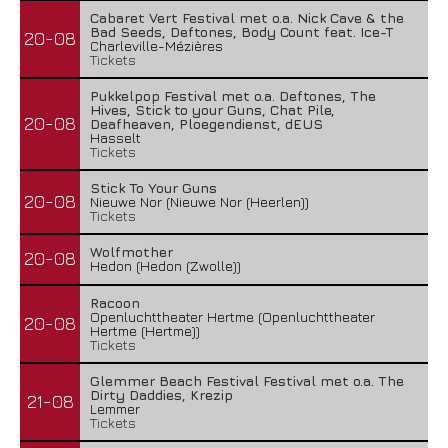
Cabaret Vert Festival met o.a. Nick Cave & the
Bad Seeds, Deftones, Body Count feat. Ice-T
20-08
Charleville-Mézières
Tickets
Pukkelpop Festival met o.a. Deftones, The
Hives, Stick to your Guns, Chat Pile,
20-08
Deafheaven, Ploegendienst, dEUS
Hasselt
Tickets
Stick To Your Guns
20-08
Nieuwe Nor (Nieuwe Nor (Heerlen))
Tickets
Wolfmother
20-08
Hedon (Hedon (Zwolle))
Racoon
Openluchttheater Hertme (Openluchttheater
20-08
Hertme (Hertme))
Tickets
Glemmer Beach Festival Festival met o.a. The
Dirty Daddies, Krezip
21-08
Lemmer
Tickets