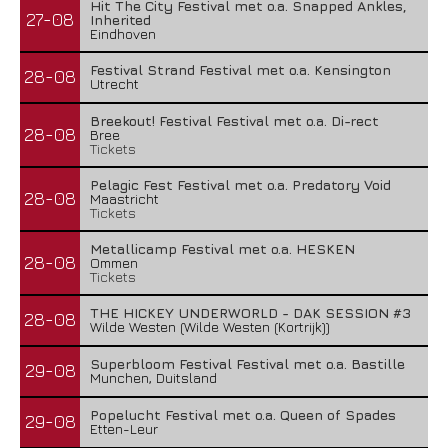
Hit The City Festival met o.a. Snapped Ankles,
27-08
Inherited
Eindhoven
Festival Strand Festival met o.a. Kensington
28-08
Utrecht
Breekout! Festival Festival met o.a. Di-rect
28-08
Bree
Tickets
Pelagic Fest Festival met o.a. Predatory Void
28-08
Maastricht
Tickets
Metallicamp Festival met o.a. HESKEN
28-08
Ommen
Tickets
THE HICKEY UNDERWORLD - DAK SESSION #3
28-08
Wilde Westen (Wilde Westen (Kortrijk))
Superbloom Festival Festival met o.a. Bastille
29-08
Munchen, Duitsland
Popelucht Festival met o.a. Queen of Spades
29-08
Etten-Leur