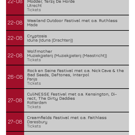
22-08
Modder, Terzij De Horde
Utrecht
Tickets
Waailand Outdoor Festival met o.a. Ruthless
22-08
Made
Cryptosis
22-08
Iduna (Iduna (Drachten))
Wolfmother
22-08
Muziekgieterij (Muziekgieterij (Maastricht))
Tickets
Rock en Seine Festival met o.a. Nick Cave & the
Bad Seeds, Deftones, Interpol
26-08
Parijs
Tickets
CuliNESSE Festival met o.a. Kensington, Di-
rect, The Dirty Daddies
27-08
Rotterdam
Tickets
Creamfields Festival met o.a. Faithless
27-08
Daresbury
Tickets