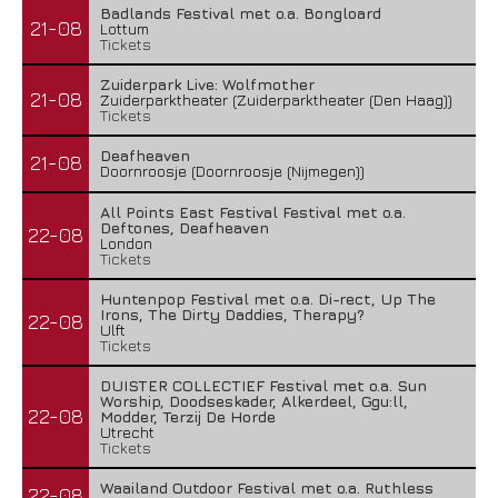
Badlands Festival met o.a. Bongloard
21-08
Lottum
Tickets
Zuiderpark Live: Wolfmother
21-08
Zuiderparktheater (Zuiderparktheater (Den Haag))
Tickets
Deafheaven
21-08
Doornroosje (Doornroosje (Nijmegen))
All Points East Festival Festival met o.a.
Deftones, Deafheaven
22-08
London
Tickets
Huntenpop Festival met o.a. Di-rect, Up The
Irons, The Dirty Daddies, Therapy?
22-08
Ulft
Tickets
DUISTER COLLECTIEF Festival met o.a. Sun
Worship, Doodseskader, Alkerdeel, Ggu:ll,
22-08
Modder, Terzij De Horde
Utrecht
Tickets
Waailand Outdoor Festival met o.a. Ruthless
22-08