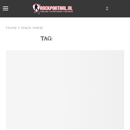
Home
»
black metal
TAG:
BLACK METAL