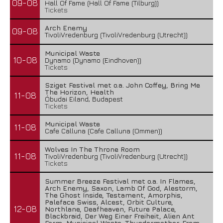
09-08
Hall Of Fame (Hall Of Fame (Tilburg))
Tickets
Arch Enemy
09-08
TivoliVredenburg (TivoliVredenburg (Utrecht))
Municipal Waste
10-08
Dynamo (Dynamo (Eindhoven))
Tickets
Sziget Festival met o.a. John Coffey, Bring Me
The Horizon, Health
11-08
Óbudai Eiland, Budapest
Tickets
Municipal Waste
11-08
Cafe Calluna (Cafe Calluna (Ommen))
Wolves In The Throne Room
11-08
TivoliVredenburg (TivoliVredenburg (Utrecht))
Tickets
Summer Breeze Festival met o.a. In Flames,
Arch Enemy, Saxon, Lamb Of God, Alestorm,
The Ghost Inside, Testament, Amorphis,
Paleface Swiss, Alcest, Orbit Culture,
12-08
Northlane, Deafheaven, Future Palace,
Blackbraid, Der Weg Einer Freiheit, Alien Ant
Farm, Municipal Waste, Thundermother, From