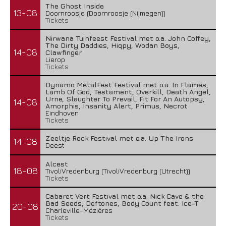
The Ghost Inside
13-08
Doornroosje (Doornroosje (Nijmegen))
Tickets
Nirwana Tuinfeest Festival met o.a. John Coffey,
The Dirty Daddies, Hiqpy, Wodan Boys,
14-08
Clawfinger
Lierop
Tickets
Dynamo MetalFest Festival met o.a. In Flames,
Lamb Of God, Testament, Overkill, Death Angel,
Urne, Slaughter To Prevail, Fit For An Autopsy,
14-08
Amorphis, Insanity Alert, Primus, Necrot
Eindhoven
Tickets
Zeeltje Rock Festival met o.a. Up The Irons
14-08
Deest
Alcest
18-08
TivoliVredenburg (TivoliVredenburg (Utrecht))
Tickets
Cabaret Vert Festival met o.a. Nick Cave & the
Bad Seeds, Deftones, Body Count feat. Ice-T
20-08
Charleville-Mézières
Tickets