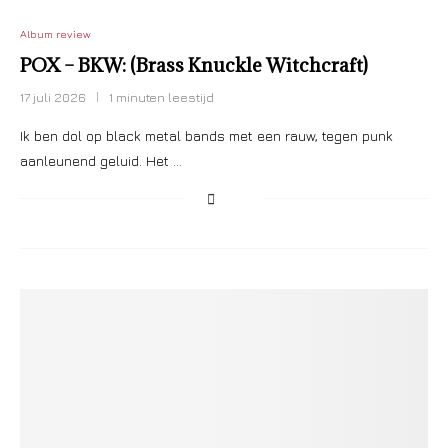
Album review
POX – BKW: (Brass Knuckle Witchcraft)
17 juli 2026
1 minuten leestijd
Ik ben dol op black metal bands met een rauw, tegen punk
aanleunend geluid. Het …