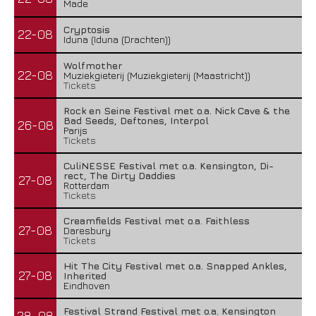
Made
Cryptosis
22-08
Iduna (Iduna (Drachten))
Wolfmother
22-08
Muziekgieterij (Muziekgieterij (Maastricht))
Tickets
Rock en Seine Festival met o.a. Nick Cave & the
Bad Seeds, Deftones, Interpol
26-08
Parijs
Tickets
CuliNESSE Festival met o.a. Kensington, Di-
rect, The Dirty Daddies
27-08
Rotterdam
Tickets
Creamfields Festival met o.a. Faithless
27-08
Daresbury
Tickets
Hit The City Festival met o.a. Snapped Ankles,
27-08
Inherited
Eindhoven
Festival Strand Festival met o.a. Kensington
28-08