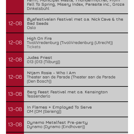
Fall To Spring, Misery Index, Parasite inc., Groza
Dinkelsbühl
Øyafestivalen Festival met o.a. Nick Cave & the
12-08
Bad Seeds
Oslo
High On Fire
12-08
TivoliVredenburg (TivoliVredenburg (Utrecht))
Tickets
Judas Priest
12-08
013 (013 (Tilburg))
Ntjam Rosie - Who I Am
12-08
Theater aan de Parade (Theater aan de Parade
(Den Bosch))
Berg Feest Festival met o.a. Kensington
13-08
Tessenderlo
In Flames + Employed To Serve
13-08
OM (OM (Seraing))
Dynamo Metalfest Pre-party
13-08
Dynamo (Dynamo (Eindhoven))