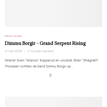
Album review
Dimmu Borgir – Grand Serpent Rising
21 mei 2026
2 minuten leestijd
Gitarist Sven “Silenoz” Kopperud en vocalist Stian “Shagrath”
Thoresen richtten de band Dimmu Borgir op …