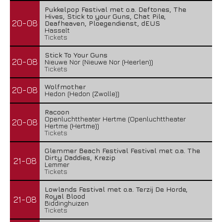
Pukkelpop Festival met o.a. Deftones, The
Hives, Stick to your Guns, Chat Pile,
20-08
Deafheaven, Ploegendienst, dEUS
Hasselt
Tickets
Stick To Your Guns
20-08
Nieuwe Nor (Nieuwe Nor (Heerlen))
Tickets
Wolfmother
20-08
Hedon (Hedon (Zwolle))
Racoon
Openluchttheater Hertme (Openluchttheater
20-08
Hertme (Hertme))
Tickets
Glemmer Beach Festival Festival met o.a. The
Dirty Daddies, Krezip
21-08
Lemmer
Tickets
Lowlands Festival met o.a. Terzij De Horde,
Royal Blood
21-08
Biddinghuizen
Tickets