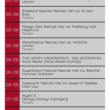
Utrecht
Breekout! Festival Festival met o.a. Di-rect
28-08
Bree
Tickets
Pelagic Fest Festival met o.a. Predatory Void
28-08
Maastricht
Tickets
Metallicamp Festival met o.a. HESKEN
28-08
Ommen
Tickets
THE HICKEY UNDERWORLD - DAK SESSION #3
28-08
Wilde Westen (Wilde Westen (Kortrijk))
Superbloom Festival Festival met o.a. Bastille
29-08
Munchen, Duitsland
Popelucht Festival met o.a. Queen of Spades
29-08
Etten-Leur
Wyatt E.
01-09
Merleyn (Merleyn (Nijmegen))
Tickets