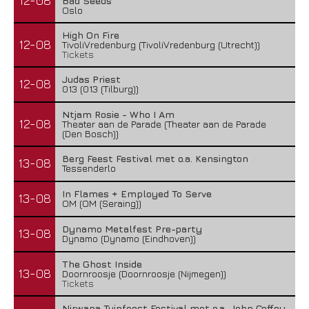
12-08
Bad Seeds
Oslo
High On Fire
12-08
TivoliVredenburg (TivoliVredenburg (Utrecht))
Tickets
Judas Priest
12-08
013 (013 (Tilburg))
Ntjam Rosie - Who I Am
12-08
Theater aan de Parade (Theater aan de Parade
(Den Bosch))
Berg Feest Festival met o.a. Kensington
13-08
Tessenderlo
In Flames + Employed To Serve
13-08
OM (OM (Seraing))
Dynamo Metalfest Pre-party
13-08
Dynamo (Dynamo (Eindhoven))
The Ghost Inside
13-08
Doornroosje (Doornroosje (Nijmegen))
Tickets
Nirwana Tuinfeest Festival met o.a. John Coffey,