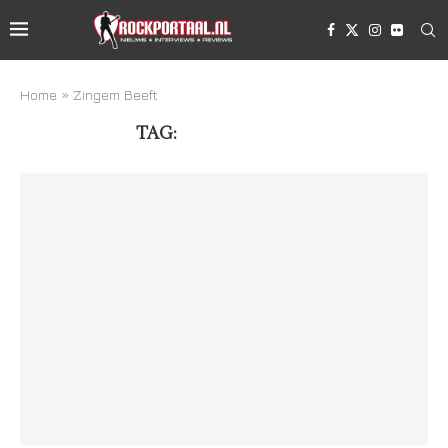
Home
»
Zingem Beeft
TAG:
ZINGEM BEEFT