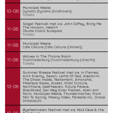
Municipal Waste
10-08
Dynamo (Dynamo (Eindhoven))
Tickets
Sziget Festival met o.a. John Coffey, Bring Me
The Horizon, Health
11-08
Óbudai Eiland, Budapest
Tickets
Municipal Waste
11-08
Cafe Calluna (Cafe Calluna (Ommen))
Wolves In The Throne Room
11-08
TivoliVredenburg (TivoliVredenburg (Utrecht))
Tickets
Summer Breeze Festival met o.a. In Flames,
Arch Enemy, Saxon, Lamb Of God, Alestorm,
The Ghost Inside, Testament, Amorphis,
Paleface Swiss, Alcest, Orbit Culture,
12-08
Northlane, Deafheaven, Future Palace,
Blackbraid, Der Weg Einer Freiheit, Alien Ant
Farm, Municipal Waste, Thundermother, From
Fall To Spring, Misery Index, Parasite inc., Groza
Dinkelsbühl
Øyafestivalen Festival met o.a. Nick Cave & the