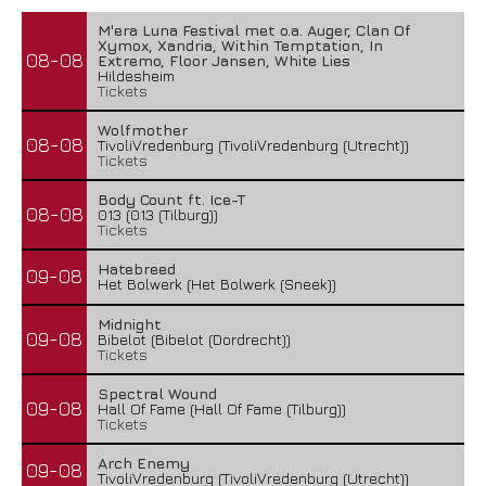
M'era Luna Festival met o.a. Auger, Clan Of
Xymox, Xandria, Within Temptation, In
08-08
Extremo, Floor Jansen, White Lies
Hildesheim
Tickets
Wolfmother
08-08
TivoliVredenburg (TivoliVredenburg (Utrecht))
Tickets
Body Count ft. Ice-T
08-08
013 (013 (Tilburg))
Tickets
Hatebreed
09-08
Het Bolwerk (Het Bolwerk (Sneek))
Midnight
09-08
Bibelot (Bibelot (Dordrecht))
Tickets
Spectral Wound
09-08
Hall Of Fame (Hall Of Fame (Tilburg))
Tickets
Arch Enemy
09-08
TivoliVredenburg (TivoliVredenburg (Utrecht))