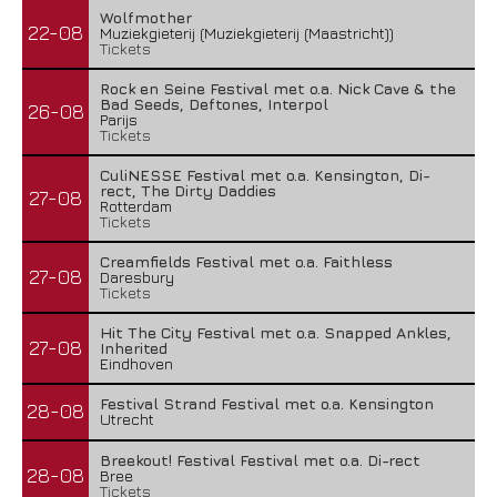
Wolfmother
22-08
Muziekgieterij (Muziekgieterij (Maastricht))
Tickets
Rock en Seine Festival met o.a. Nick Cave & the
Bad Seeds, Deftones, Interpol
26-08
Parijs
Tickets
CuliNESSE Festival met o.a. Kensington, Di-
rect, The Dirty Daddies
27-08
Rotterdam
Tickets
Creamfields Festival met o.a. Faithless
27-08
Daresbury
Tickets
Hit The City Festival met o.a. Snapped Ankles,
27-08
Inherited
Eindhoven
Festival Strand Festival met o.a. Kensington
28-08
Utrecht
Breekout! Festival Festival met o.a. Di-rect
28-08
Bree
Tickets