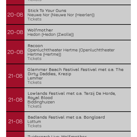
Stick To Your Guns
20-08
Nieuwe Nor (Nieuwe Nor (Heerlen))
Tickets
Wolfmother
20-08
Hedon (Hedon (Zwolle))
Racoon
Openluchttheater Hertme (Openluchttheater
20-08
Hertme (Hertme))
Tickets
Glemmer Beach Festival Festival met o.a. The
Dirty Daddies, Krezip
21-08
Lemmer
Tickets
Lowlands Festival met o.a. Terzij De Horde,
Royal Blood
21-08
Biddinghuizen
Tickets
Badlands Festival met o.a. Bongloard
21-08
Lottum
Tickets
Zuiderpark Live: Wolfmother