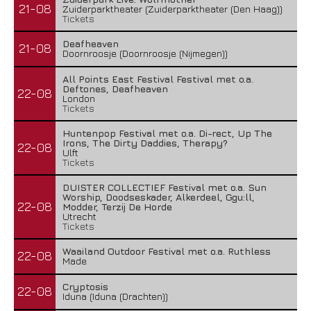
21-08
Zuiderparktheater (Zuiderparktheater (Den Haag))
Tickets
Deafheaven
21-08
Doornroosje (Doornroosje (Nijmegen))
All Points East Festival Festival met o.a.
Deftones, Deafheaven
22-08
London
Tickets
Huntenpop Festival met o.a. Di-rect, Up The
Irons, The Dirty Daddies, Therapy?
22-08
Ulft
Tickets
DUISTER COLLECTIEF Festival met o.a. Sun
Worship, Doodseskader, Alkerdeel, Ggu:ll,
22-08
Modder, Terzij De Horde
Utrecht
Tickets
Waailand Outdoor Festival met o.a. Ruthless
22-08
Made
Cryptosis
22-08
Iduna (Iduna (Drachten))