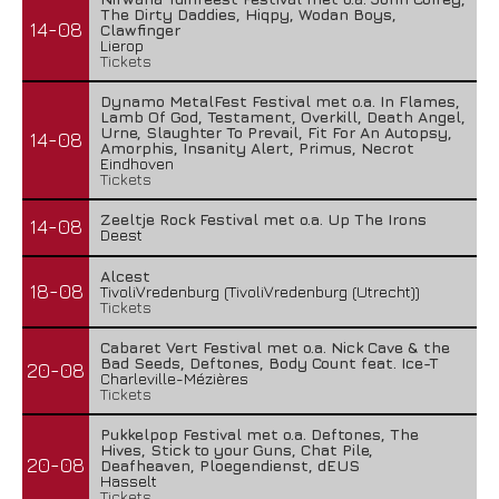
The Dirty Daddies, Hiqpy, Wodan Boys,
14-08
Clawfinger
Lierop
Tickets
Dynamo MetalFest Festival met o.a. In Flames,
Lamb Of God, Testament, Overkill, Death Angel,
Urne, Slaughter To Prevail, Fit For An Autopsy,
14-08
Amorphis, Insanity Alert, Primus, Necrot
Eindhoven
Tickets
Zeeltje Rock Festival met o.a. Up The Irons
14-08
Deest
Alcest
18-08
TivoliVredenburg (TivoliVredenburg (Utrecht))
Tickets
Cabaret Vert Festival met o.a. Nick Cave & the
Bad Seeds, Deftones, Body Count feat. Ice-T
20-08
Charleville-Mézières
Tickets
Pukkelpop Festival met o.a. Deftones, The
Hives, Stick to your Guns, Chat Pile,
20-08
Deafheaven, Ploegendienst, dEUS
Hasselt
Tickets