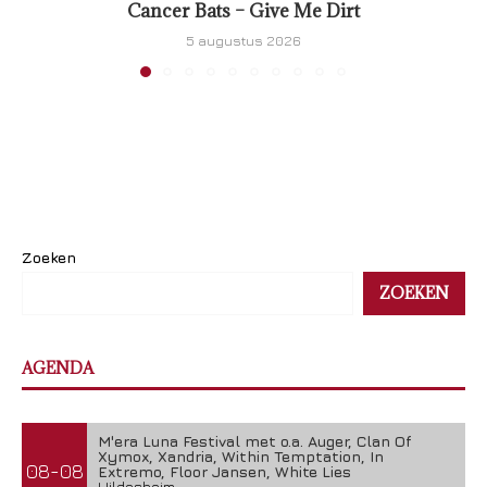
Cancer Bats – Give Me Dirt
5 augustus 2026
Zoeken
ZOEKEN
AGENDA
M'era Luna Festival met o.a. Auger, Clan Of
Xymox, Xandria, Within Temptation, In
08-08
Extremo, Floor Jansen, White Lies
Hildesheim