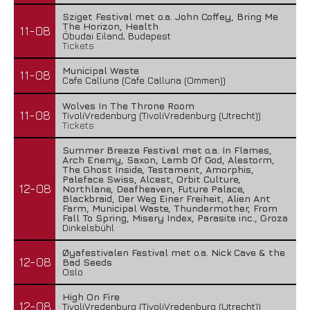
Sziget Festival met o.a. John Coffey, Bring Me
The Horizon, Health
11-08
Óbudai Eiland, Budapest
Tickets
Municipal Waste
11-08
Cafe Calluna (Cafe Calluna (Ommen))
Wolves In The Throne Room
11-08
TivoliVredenburg (TivoliVredenburg (Utrecht))
Tickets
Summer Breeze Festival met o.a. In Flames,
Arch Enemy, Saxon, Lamb Of God, Alestorm,
The Ghost Inside, Testament, Amorphis,
Paleface Swiss, Alcest, Orbit Culture,
12-08
Northlane, Deafheaven, Future Palace,
Blackbraid, Der Weg Einer Freiheit, Alien Ant
Farm, Municipal Waste, Thundermother, From
Fall To Spring, Misery Index, Parasite inc., Groza
Dinkelsbühl
Øyafestivalen Festival met o.a. Nick Cave & the
12-08
Bad Seeds
Oslo
High On Fire
12-08
TivoliVredenburg (TivoliVredenburg (Utrecht))