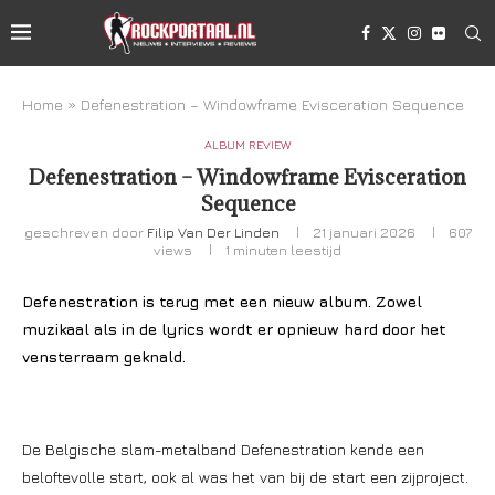
Home
»
Defenestration – Windowframe Evisceration Sequence
ALBUM REVIEW
Defenestration – Windowframe Evisceration
Sequence
geschreven door
Filip Van Der Linden
21 januari 2026
607
views
1 minuten leestijd
Defenestration is terug met een nieuw album. Zowel
muzikaal als in de lyrics wordt er opnieuw hard door het
vensterraam geknald.
De Belgische slam-metalband Defenestration kende een
beloftevolle start, ook al was het van bij de start een zijproject.