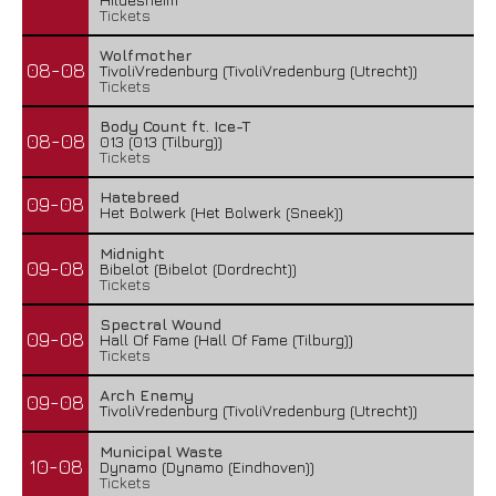
Tickets
Wolfmother
08-08
TivoliVredenburg (TivoliVredenburg (Utrecht))
Tickets
Body Count ft. Ice-T
08-08
013 (013 (Tilburg))
Tickets
Hatebreed
09-08
Het Bolwerk (Het Bolwerk (Sneek))
Midnight
09-08
Bibelot (Bibelot (Dordrecht))
Tickets
Spectral Wound
09-08
Hall Of Fame (Hall Of Fame (Tilburg))
Tickets
Arch Enemy
09-08
TivoliVredenburg (TivoliVredenburg (Utrecht))
Municipal Waste
10-08
Dynamo (Dynamo (Eindhoven))
Tickets