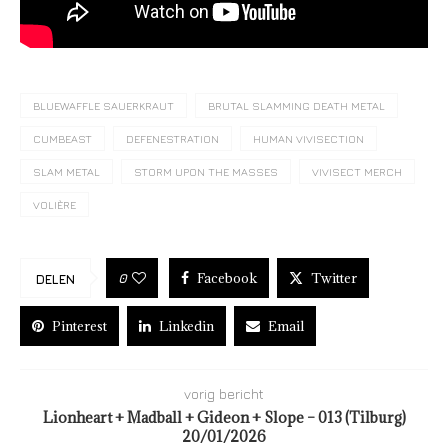
BLUEWAFFLE SAUERKRAUT
BRUTAL SLAMMING DEATH METAL
CUMBEAST
DEFENESTRATION
HUMAN VIVISECTION
SLAM METAL
STORM UPON THE MASSES
VIVISECT MERCH
VOLIÈRE
Facebook
Twitter
0
DELEN
Pinterest
Linkedin
Email
vorig bericht
Lionheart + Madball + Gideon + Slope – 013 (Tilburg)
20/01/2026