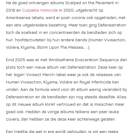
Na de goed ontvangen albums Scalped on the Pavement in
2019 en
Culpable Homicide
in 2020, uitgebracht op
Amerikaanse labels, werd er post-corona ook opgetreden, met
een iets uitgebreidere bezetting. Maar toen ging Defenestration
toch de koelkast in en concentreerden de bandleden zich op
hun ‘hoofdactiviteten’ bij hun andere bands (Human Vivisection,
Volière, Klysma, Storm Upon The Masses, …).
Eind 2025 was er met Windowframe Evisceration Sequence dan
plots toch een nieuw album van Defenestration. Deze keer op
het ‘eigen’ Vivisect Merch-label waar je ook de releases van
Human Vivisection, Klysma, Volière en Royal Infanticide kan
vinden. Aan de formule werd voor dit album weinig veranderd bij
Defenestration en de bandleden zijn nog steeds dezelfde. Alles
op dit nieuwe album klinkt vertrouwd en dat is misschien maar
goed ook. Hadden de vorige albums telkens een paar leuke
covers, dan hebben ze die deze keer achterwege gelaten.
Een traditie die wel in ere wordt gehouden, is om een reeks