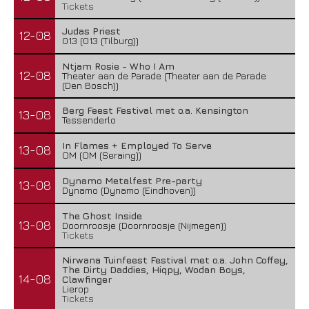
Tickets
Judas Priest
12-08
013 (013 (Tilburg))
Ntjam Rosie - Who I Am
12-08
Theater aan de Parade (Theater aan de Parade
(Den Bosch))
Berg Feest Festival met o.a. Kensington
13-08
Tessenderlo
In Flames + Employed To Serve
13-08
OM (OM (Seraing))
Dynamo Metalfest Pre-party
13-08
Dynamo (Dynamo (Eindhoven))
The Ghost Inside
13-08
Doornroosje (Doornroosje (Nijmegen))
Tickets
Nirwana Tuinfeest Festival met o.a. John Coffey,
The Dirty Daddies, Hiqpy, Wodan Boys,
14-08
Clawfinger
Lierop
Tickets