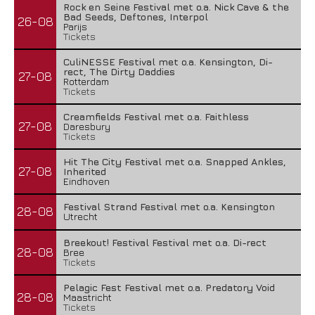
Rock en Seine Festival met o.a. Nick Cave & the
Bad Seeds, Deftones, Interpol
26-08
Parijs
Tickets
CuliNESSE Festival met o.a. Kensington, Di-
rect, The Dirty Daddies
27-08
Rotterdam
Tickets
Creamfields Festival met o.a. Faithless
27-08
Daresbury
Tickets
Hit The City Festival met o.a. Snapped Ankles,
27-08
Inherited
Eindhoven
Festival Strand Festival met o.a. Kensington
28-08
Utrecht
Breekout! Festival Festival met o.a. Di-rect
28-08
Bree
Tickets
Pelagic Fest Festival met o.a. Predatory Void
28-08
Maastricht
Tickets