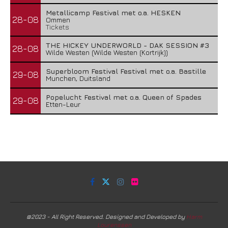
Metallicamp Festival met o.a. HESKEN
28-08
Ommen
Tickets
THE HICKEY UNDERWORLD - DAK SESSION #3
28-08
Wilde Westen (Wilde Westen (Kortrijk))
Superbloom Festival Festival met o.a. Bastille
29-08
Munchen, Duitsland
Popelucht Festival met o.a. Queen of Spades
29-08
Etten-Leur
@2023 - All Right Reserved. Designed and Developed by
Harm
Lourenssen