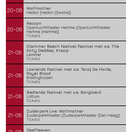
Wolfmother
20-08
Hedon (Hedon (Zwolle))
Racoon
Openluchttheater Hertme (Openluchttheater
20-08
Hertme (Hertme))
Tickets
Glemmer Beach Festival Festival met o.a. The
Dirty Daddies, Krezip
21-08
Lemmer
Tickets
Lowlands Festival met o.a. Terzij De Horde,
Royal Blood
21-08
Biddinghuizen
Tickets
Badlands Festival met o.a. Bongloard
21-08
Lottum
Tickets
Zuiderpark Live: Wolfmother
21-08
Zuiderparktheater (Zuiderparktheater (Den Haag))
Tickets
Deafheaven
21-08