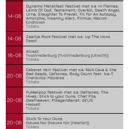
Dynamo MetalFest Festival met o.a. In Flames,
Lamb Of God, Testament, Overkill, Death Angel,
Urne, Slaughter To Prevail, Fit For An Autopsy,
14-08
Amorphis, Insanity Alert, Primus, Necrot
Eindhoven
Tickets
Zeeltje Rock Festival met o.a. Up The Irons
14-08
Deest
Alcest
18-08
TivoliVredenburg (TivoliVredenburg (Utrecht))
Tickets
Cabaret Vert Festival met o.a. Nick Cave & the
Bad Seeds, Deftones, Body Count feat. Ice-T
20-08
Charleville-Mézières
Tickets
Pukkelpop Festival met o.a. Deftones, The
Hives, Stick to your Guns, Chat Pile,
20-08
Deafheaven, Ploegendienst, dEUS
Hasselt
Tickets
Stick To Your Guns
20-08
Nieuwe Nor (Nieuwe Nor (Heerlen))
Tickets