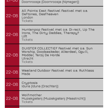
Doornroosje (Doornroosje (Nijmegen))
All Points East Festival Festival met o.a.
Deftones, Deafheaven
22-08
London
Tickets
Huntenpop Festival met o.a. Di-rect, Up The
Irons, The Dirty Daddies, Therapy?
22-08
Ulft
Tickets
DUISTER COLLECTIEF Festival met o.a. Sun
Worship, Doodseskader, Alkerdeel, Ggu:ll,
22-08
Modder, Terzij De Horde
Utrecht
Tickets
Waailand Outdoor Festival met o.a. Ruthless
22-08
Made
Cryptosis
22-08
Iduna (Iduna (Drachten))
Wolfmother
22-08
Muziekgieterij (Muziekgieterij (Maastricht))
Tickets