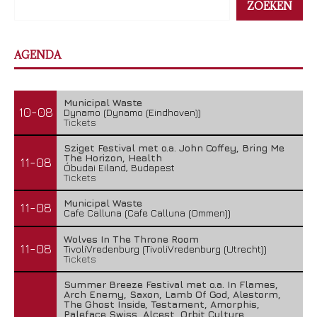
ZOEKEN
AGENDA
Municipal Waste
10-08
Dynamo (Dynamo (Eindhoven))
Tickets
Sziget Festival met o.a. John Coffey, Bring Me
The Horizon, Health
11-08
Óbudai Eiland, Budapest
Tickets
Municipal Waste
11-08
Cafe Calluna (Cafe Calluna (Ommen))
Wolves In The Throne Room
11-08
TivoliVredenburg (TivoliVredenburg (Utrecht))
Tickets
Summer Breeze Festival met o.a. In Flames,
Arch Enemy, Saxon, Lamb Of God, Alestorm,
The Ghost Inside, Testament, Amorphis,
Paleface Swiss, Alcest, Orbit Culture,