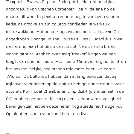
‘Tempest’, ‘Swerve City’ en ‘Poltergeist‘. Met dat heerlijke
gitaargeluid van Stephen Carpenter. Hoe hij de ene na de
andere riff weet te plaatsen zonder oog te verliezen voor het
liedje, de groove en zijn collega bandleden is werkelijk
indrukwekkend. Het echte kippenvel moment is, het aan Chi,
opgedragen ‘Change (In The House Of Flies)’. Eigenlijk zijn we
dan al snel aan het einde van de set. Na een korte break
waarin gitarist Stephen even mag ‘freaken’ krijgen we een
toegift van drie nummers. Het mooie ’Minerva’, ’Engine No. 9’ en
het onvermijdelijke, nog steeds relevante, heerlijke, harde
’7Words’. De Deftones hebben dan al lang bewezen dat zij
mijlenver voor liggen op de, ooit zo heftige, concurrentie. Waar
acts als Korn, Coal Chamber en Limp Bizkit (die allemaal in de
013 hebben gespeeld dit jaar) eigenlijk door wisselvalligheid
bevangen zijn hebben deze heren nog steeds het heilige vuur.
Op plaat en, zoals vanavond blijkt, ook live.