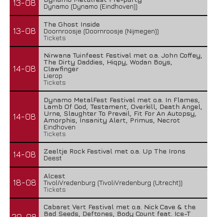
13-08
Dynamo (Dynamo (Eindhoven))
The Ghost Inside
13-08
Doornroosje (Doornroosje (Nijmegen))
Tickets
Nirwana Tuinfeest Festival met o.a. John Coffey,
The Dirty Daddies, Hiqpy, Wodan Boys,
14-08
Clawfinger
Lierop
Tickets
Dynamo MetalFest Festival met o.a. In Flames,
Lamb Of God, Testament, Overkill, Death Angel,
Urne, Slaughter To Prevail, Fit For An Autopsy,
14-08
Amorphis, Insanity Alert, Primus, Necrot
Eindhoven
Tickets
Zeeltje Rock Festival met o.a. Up The Irons
14-08
Deest
Alcest
18-08
TivoliVredenburg (TivoliVredenburg (Utrecht))
Tickets
Cabaret Vert Festival met o.a. Nick Cave & the
Bad Seeds, Deftones, Body Count feat. Ice-T
20-08