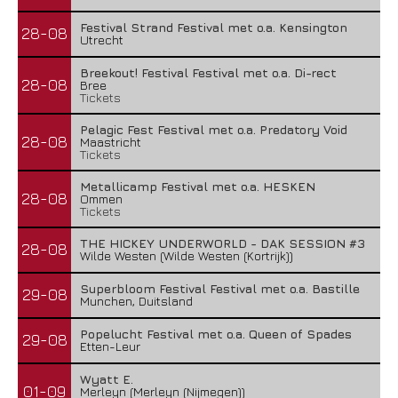
Festival Strand Festival met o.a. Kensington
28-08
Utrecht
Breekout! Festival Festival met o.a. Di-rect
28-08
Bree
Tickets
Pelagic Fest Festival met o.a. Predatory Void
28-08
Maastricht
Tickets
Metallicamp Festival met o.a. HESKEN
28-08
Ommen
Tickets
THE HICKEY UNDERWORLD - DAK SESSION #3
28-08
Wilde Westen (Wilde Westen (Kortrijk))
Superbloom Festival Festival met o.a. Bastille
29-08
Munchen, Duitsland
Popelucht Festival met o.a. Queen of Spades
29-08
Etten-Leur
Wyatt E.
01-09
Merleyn (Merleyn (Nijmegen))