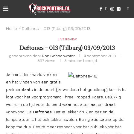
Home
»
Deftones – 013 (Tilburg) 03/09/2013
LIVE REVIEW
Deftones – 013 (Tilburg) 03/09/2013
geschreven door
Ron Schoonwater
4 september 2013
897
views
3 minuten leestijd
Jammer, door werk, verkeer
en het vinden van een gratis
parkeerplaats in de buurt (ja, we doen het goedkoop) kom ik te
laat voor het voorprogramma Three Trapped Tigers. Gelukkig
wel ruim op tijd voor de band waar het allemaal om draait
vanavond. De
Deftones
! Het is lekker druk en gezien de
temperatuur is het ook lekker zweten. Een gratis sauna op de
koop toe dus. Des te meer respect voor het publiek voor het