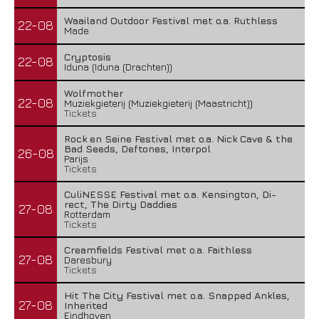
Waailand Outdoor Festival met o.a. Ruthless
22-08
Made
Cryptosis
22-08
Iduna (Iduna (Drachten))
Wolfmother
22-08
Muziekgieterij (Muziekgieterij (Maastricht))
Tickets
Rock en Seine Festival met o.a. Nick Cave & the
Bad Seeds, Deftones, Interpol
26-08
Parijs
Tickets
CuliNESSE Festival met o.a. Kensington, Di-
rect, The Dirty Daddies
27-08
Rotterdam
Tickets
Creamfields Festival met o.a. Faithless
27-08
Daresbury
Tickets
Hit The City Festival met o.a. Snapped Ankles,
27-08
Inherited
Eindhoven