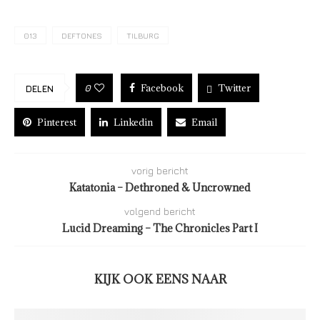
013
DEFTONES
TILBURG
Facebook
Twitter
0
DELEN
Pinterest
Linkedin
Email
vorig bericht
Katatonia – Dethroned & Uncrowned
volgend bericht
Lucid Dreaming – The Chronicles Part I
KIJK OOK EENS NAAR