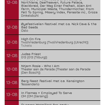
12-08
Northlane, Deafheaven, Future Palace,
Blackbraid, Der Weg Einer Freiheit, Alien Ant
Farm, Municipal Waste, Thundermother, From
Fall To Spring, Misery Index, Parasite inc., Groza
Dinkelsbühl
Øyafestivalen Festival met o.a. Nick Cave & the
12-08
Bad Seeds
Oslo
High On Fire
12-08
TivoliVredenburg (TivoliVredenburg (Utrecht))
Tickets
Judas Priest
12-08
013 (013 (Tilburg))
Ntjam Rosie - Who I Am
12-08
Theater aan de Parade (Theater aan de Parade
(Den Bosch))
Berg Feest Festival met o.a. Kensington
13-08
Tessenderlo
In Flames + Employed To Serve
13-08
OM (OM (Seraing))
Dynamo Metalfest Pre-party