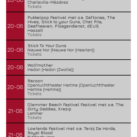
Charleville-Mézières
Tickets
Pukkelpop Festival met o.a. Deftones, The
Hives, Stick to your Guns, Chat Pile,
20-08
Deafheaven, Ploegendienst, dEUS
Hasselt
Tickets
Stick To Your Guns
20-08
Nieuwe Nor (Nieuwe Nor (Heerlen))
Tickets
Wolfmother
20-08
Hedon (Hedon (Zwolle))
Racoon
Openluchttheater Hertme (Openluchttheater
20-08
Hertme (Hertme))
Tickets
Glemmer Beach Festival Festival met o.a. The
Dirty Daddies, Krezip
21-08
Lemmer
Tickets
Lowlands Festival met o.a. Terzij De Horde,
Royal Blood
21-08
Biddinghuizen