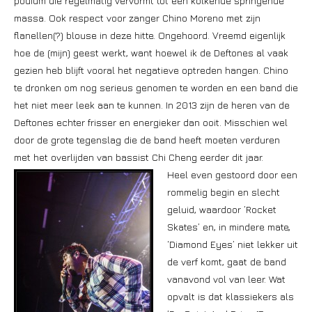
podium die regelmatig vervormt tot een kolkende springende
massa. Ook respect voor zanger Chino Moreno met zijn
flanellen(?) blouse in deze hitte. Ongehoord. Vreemd eigenlijk
hoe de (mijn) geest werkt, want hoewel ik de Deftones al vaak
gezien heb blijft vooral het negatieve optreden hangen. Chino
te dronken om nog serieus genomen te worden en een band die
het niet meer leek aan te kunnen. In 2013 zijn de heren van de
Deftones echter frisser en energieker dan ooit. Misschien wel
door de grote tegenslag die de band heeft moeten verduren
met het overlijden van bassist Chi Cheng eerder dit jaar.
Heel even gestoord door een
rommelig begin en slecht
geluid, waardoor ’Rocket
Skates’ en, in mindere mate,
‘Diamond Eyes’ niet lekker uit
de verf komt, gaat de band
vanavond vol van leer. Wat
opvalt is dat klassiekers als