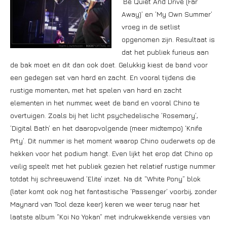
’Be Quiet And Drive (Far
Away)’ en ’My Own Summer’
vroeg in de setlist
opgenomen zijn. Resultaat is
dat het publiek furieus aan
de bak moet en dit dan ook doet. Gelukkig kiest de band voor
een gedegen set van hard en zacht. En vooral tijdens die
rustige momenten, met het spelen van hard en zacht
elementen in het nummer, weet de band en vooral Chino te
overtuigen. Zoals bij het licht psychedelische ’Rosemary’,
’Digital Bath’ en het daaropvolgende (meer midtempo) ‘Knife
Prty’. Dit nummer is het moment waarop Chino ouderwets op de
hekken voor het podium hangt. Even lijkt het erop dat Chino op
veilig speelt met het publiek gezien het relatief rustige nummer
totdat hij schreeuwend ’Elite’ inzet. Na dit “White Pony” blok
(later komt ook nog het fantastische ‘Passenger’ voorbij, zonder
Maynard van Tool deze keer) keren we weer terug naar het
laatste album “Koi No Yokan” met indrukwekkende versies van