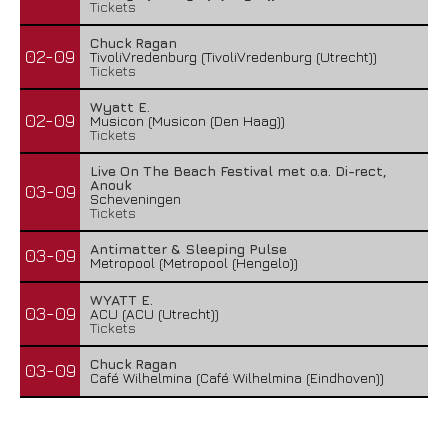
Tickets
Chuck Ragan
02-09
TivoliVredenburg (TivoliVredenburg (Utrecht))
Tickets
Wyatt E.
02-09
Musicon (Musicon (Den Haag))
Tickets
Live On The Beach Festival met o.a. Di-rect,
Anouk
03-09
Scheveningen
Tickets
Antimatter & Sleeping Pulse
03-09
Metropool (Metropool (Hengelo))
WYATT E.
03-09
ACU (ACU (Utrecht))
Tickets
Chuck Ragan
03-09
Café Wilhelmina (Café Wilhelmina (Eindhoven))