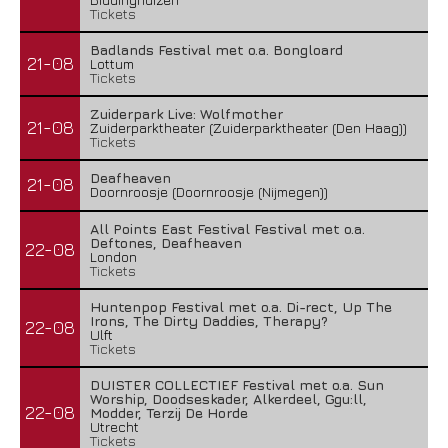
Tickets
Badlands Festival met o.a. Bongloard
21-08
Lottum
Tickets
Zuiderpark Live: Wolfmother
21-08
Zuiderparktheater (Zuiderparktheater (Den Haag))
Tickets
Deafheaven
21-08
Doornroosje (Doornroosje (Nijmegen))
All Points East Festival Festival met o.a.
Deftones, Deafheaven
22-08
London
Tickets
Huntenpop Festival met o.a. Di-rect, Up The
Irons, The Dirty Daddies, Therapy?
22-08
Ulft
Tickets
DUISTER COLLECTIEF Festival met o.a. Sun
Worship, Doodseskader, Alkerdeel, Ggu:ll,
22-08
Modder, Terzij De Horde
Utrecht
Tickets