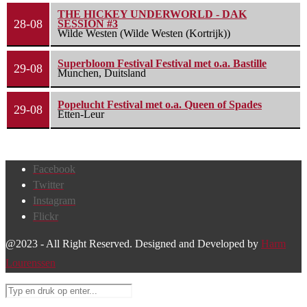
THE HICKEY UNDERWORLD - DAK
28-08
SESSION #3
Wilde Westen (Wilde Westen (Kortrijk))
Superbloom Festival Festival met o.a. Bastille
29-08
Munchen, Duitsland
Popelucht Festival met o.a. Queen of Spades
29-08
Etten-Leur
Facebook
Twitter
Instagram
Flickr
@2023 - All Right Reserved. Designed and Developed by
Harm
Lourenssen