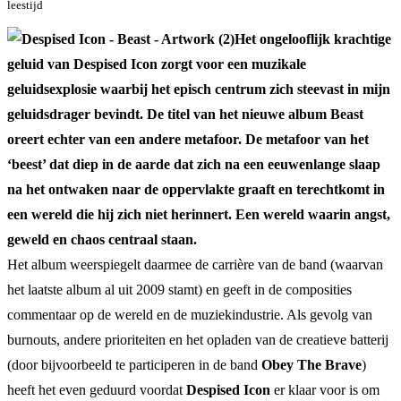
leestijd
Het ongelooflijk krachtige
geluid van Despised Icon zorgt voor een muzikale
geluidsexplosie waarbij het episch centrum zich steevast in mijn
geluidsdrager bevindt. De titel van het nieuwe album Beast
oreert echter van een andere metafoor. De metafoor van het
‘beest’ dat diep in de aarde dat zich na een eeuwenlange slaap
na het ontwaken naar de oppervlakte graaft en terechtkomt in
een wereld die hij zich niet herinnert. Een wereld waarin angst,
geweld en chaos centraal staan.
Het album weerspiegelt daarmee de carrière van de band (waarvan
het laatste album al uit 2009 stamt) en geeft in de composities
commentaar op de wereld en de muziekindustrie. Als gevolg van
burnouts, andere prioriteiten en het opladen van de creatieve batterij
(door bijvoorbeeld te participeren in de band
Obey The Brave
)
heeft het even geduurd voordat
Despised Icon
er klaar voor is om