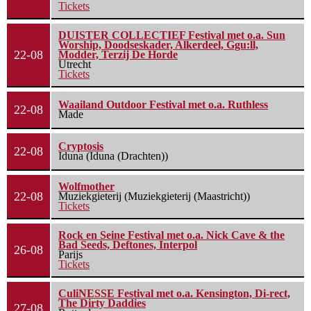
Tickets
DUISTER COLLECTIEF Festival met o.a. Sun
Worship, Doodseskader, Alkerdeel, Ggu:ll,
22-08
Modder, Terzij De Horde
Utrecht
Tickets
Waailand Outdoor Festival met o.a. Ruthless
22-08
Made
Cryptosis
22-08
Iduna (Iduna (Drachten))
Wolfmother
22-08
Muziekgieterij (Muziekgieterij (Maastricht))
Tickets
Rock en Seine Festival met o.a. Nick Cave & the
Bad Seeds, Deftones, Interpol
26-08
Parijs
Tickets
CuliNESSE Festival met o.a. Kensington, Di-rect,
The Dirty Daddies
27-08