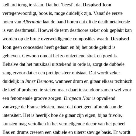
keihard terug te slaan. Dat het ‘beest’, dat
Despised Icon
vertegenwoordigt, boos is, moge duidelijk zijn. Vanaf de eerste
noten van
Aftermath
laat de band horen dat dit de deathmetalversie
is van deathmetal. Hoewel de term deathcore zeker ook geplakt kan
worden op de brute overweldigende composities waarin
Despised
Icon
geen concessies heeft gedaan en bij het oude geluid is
gebleven. Gewoon omdat het zo ontzettend strak en goed is.
Behalve dat het muzikaal uitstekend in orde is, zorgt de dubbele
zang ervoor dat er een prettige sfeer ontstaat. Dat wordt zeker
duidelijk in
Inner Demons
, wanneer drum en gitaar elkaar technisch
de loef af proberen te steken maar daart tussendoor samen wel voor
een fenomenale groove zorgen.
Drapeau Noir
is opvallend
vanwege de Franse teksten, maar dat doet geen afbreuk aan de
intensiteit. Het is heerlijk hoe de gitaar zijn eigen, bijna frivole,
kunsten mag vertolken in het vernietigende decor van het geheel.
Bas en drums creëren een stabiele en uiterst stevige basis. Er wordt