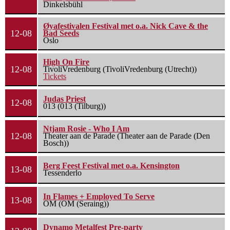
Dinkelsbühl
Øyafestivalen Festival met o.a. Nick Cave & the
12-08
Bad Seeds
Oslo
High On Fire
12-08
TivoliVredenburg (TivoliVredenburg (Utrecht))
Tickets
Judas Priest
12-08
013 (013 (Tilburg))
Ntjam Rosie - Who I Am
12-08
Theater aan de Parade (Theater aan de Parade (Den
Bosch))
Berg Feest Festival met o.a. Kensington
13-08
Tessenderlo
In Flames + Employed To Serve
13-08
OM (OM (Seraing))
Dynamo Metalfest Pre-party