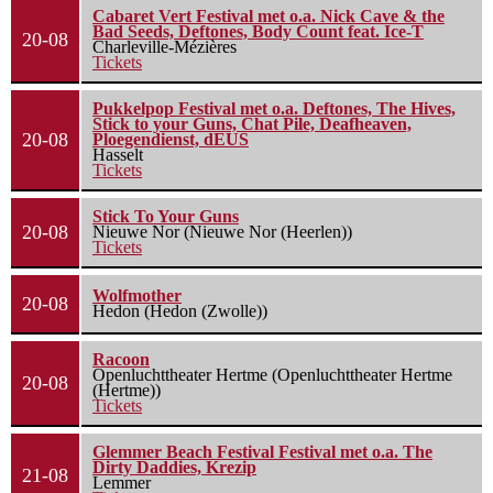
Cabaret Vert Festival met o.a. Nick Cave & the
Bad Seeds, Deftones, Body Count feat. Ice-T
20-08
Charleville-Mézières
Tickets
Pukkelpop Festival met o.a. Deftones, The Hives,
Stick to your Guns, Chat Pile, Deafheaven,
20-08
Ploegendienst, dEUS
Hasselt
Tickets
Stick To Your Guns
20-08
Nieuwe Nor (Nieuwe Nor (Heerlen))
Tickets
Wolfmother
20-08
Hedon (Hedon (Zwolle))
Racoon
Openluchttheater Hertme (Openluchttheater Hertme
20-08
(Hertme))
Tickets
Glemmer Beach Festival Festival met o.a. The
Dirty Daddies, Krezip
21-08
Lemmer