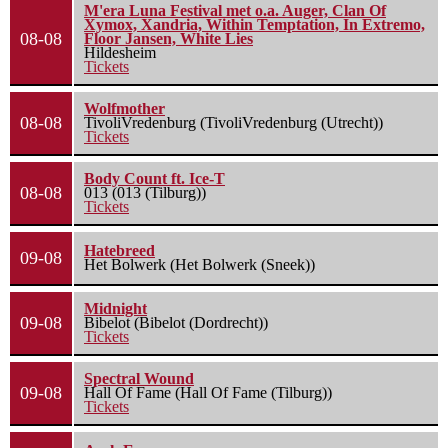
M'era Luna Festival met o.a. Auger, Clan Of
Xymox, Xandria, Within Temptation, In Extremo,
08-08
Floor Jansen, White Lies
Hildesheim
Tickets
Wolfmother
08-08
TivoliVredenburg (TivoliVredenburg (Utrecht))
Tickets
Body Count ft. Ice-T
08-08
013 (013 (Tilburg))
Tickets
Hatebreed
09-08
Het Bolwerk (Het Bolwerk (Sneek))
Midnight
09-08
Bibelot (Bibelot (Dordrecht))
Tickets
Spectral Wound
09-08
Hall Of Fame (Hall Of Fame (Tilburg))
Tickets