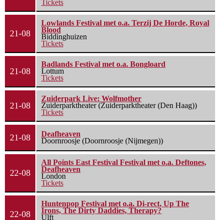
Tickets
Lowlands Festival met o.a. Terzij De Horde, Royal
Blood
21-08
Biddinghuizen
Tickets
Badlands Festival met o.a. Bongloard
21-08
Lottum
Tickets
Zuiderpark Live: Wolfmother
21-08
Zuiderparktheater (Zuiderparktheater (Den Haag))
Tickets
Deafheaven
21-08
Doornroosje (Doornroosje (Nijmegen))
All Points East Festival Festival met o.a. Deftones,
Deafheaven
22-08
London
Tickets
Huntenpop Festival met o.a. Di-rect, Up The
Irons, The Dirty Daddies, Therapy?
22-08
Ulft