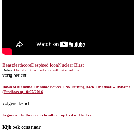
Beast
deathcore
Despised Icon
Nuclear Blast
Delen
0
Facebook
Twitter
Pinterest
Linkedin
Email
vorig bericht
Dawn of Mankind + Maniac Forces + No Turning Back + Madball – Dynamo
(Eindhoven) 10/07/2016
volgend bericht
Legion of the Damned is headliner op Evil or Die Fest
Kijk ook eens naar