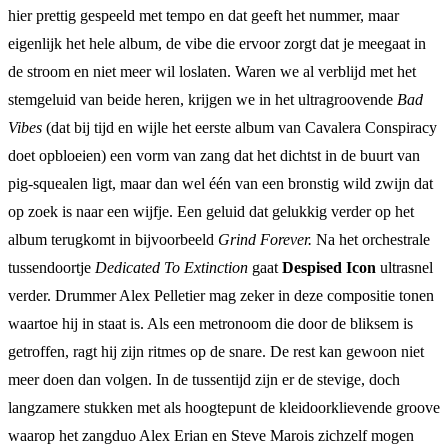
hier prettig gespeeld met tempo en dat geeft het nummer, maar
eigenlijk het hele album, de vibe die ervoor zorgt dat je meegaat in
de stroom en niet meer wil loslaten. Waren we al verblijd met het
stemgeluid van beide heren, krijgen we in het ultragroovende
Bad
Vibes
(dat bij tijd en wijle het eerste album van Cavalera Conspiracy
doet opbloeien) een vorm van zang dat het dichtst in de buurt van
pig-squealen ligt, maar dan wel één van een bronstig wild zwijn dat
op zoek is naar een wijfje. Een geluid dat gelukkig verder op het
album terugkomt in bijvoorbeeld
Grind Forever.
Na het orchestrale
tussendoortje
Dedicated To Extinction
gaat
Despised Icon
ultrasnel
verder. Drummer Alex Pelletier mag zeker in deze compositie tonen
waartoe hij in staat is. Als een metronoom die door de bliksem is
getroffen, ragt hij zijn ritmes op de snare. De rest kan gewoon niet
meer doen dan volgen. In de tussentijd zijn er de stevige, doch
langzamere stukken met als hoogtepunt de kleidoorklievende groove
waarop het zangduo Alex Erian en Steve Marois zichzelf mogen