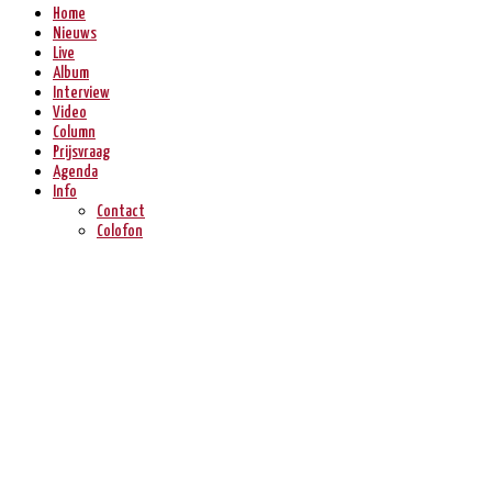
Home
Nieuws
Live
Album
Interview
Video
Column
Prijsvraag
Agenda
Info
Contact
Colofon