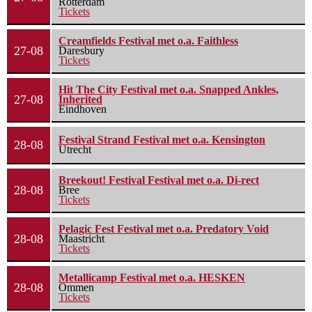
Rotterdam
Tickets
Creamfields Festival met o.a. Faithless
27-08
Daresbury
Tickets
Hit The City Festival met o.a. Snapped Ankles,
27-08
Inherited
Eindhoven
Festival Strand Festival met o.a. Kensington
28-08
Utrecht
Breekout! Festival Festival met o.a. Di-rect
28-08
Bree
Tickets
Pelagic Fest Festival met o.a. Predatory Void
28-08
Maastricht
Tickets
Metallicamp Festival met o.a. HESKEN
28-08
Ommen
Tickets