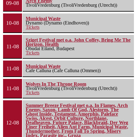
Arch Enemy
09-08
TivoliVredenburg (TivoliVredenburg (Utrecht))
Municipal Waste
10-08
Dynamo (Dynamo (Eindhoven))
Tickets
Sziget Festival met o.a. John Coffey, Bring Me The
Horizon, Health
11-08
Óbudai Eiland, Budapest
Tickets
Municipal Waste
11-08
Cafe Calluna (Cafe Calluna (Ommen))
Wolves In The Throne Room
11-08
TivoliVredenburg (TivoliVredenburg (Utrecht))
Tickets
Summer Breeze Festival met o.a. In Flames, Arch
Enemy, Saxon, Lamb Of God, Alestorm, The
Ghost Inside, Testament, Amorphis, Paleface
Swiss, Alcest, Orbit Culture, Northlane,
12-08
Deafheaven, Future Palace, Blackbraid, Der Weg
Einer Freiheit, Alien Ant Farm, Municipal Waste,
Thundermother, From Fall To Spring, Misery
Index, Parasite inc., Groza