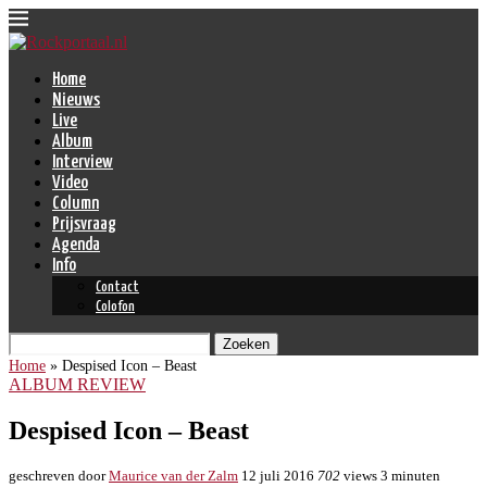
Home
Nieuws
Live
Album
Interview
Video
Column
Prijsvraag
Agenda
Info
Contact
Colofon
Zoeken
Home
»
Despised Icon – Beast
ALBUM REVIEW
Despised Icon – Beast
geschreven door
Maurice van der Zalm
12 juli 2016
702
views
3 minuten