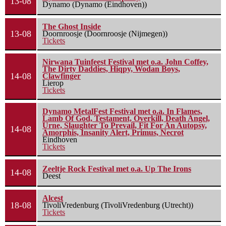
13-08
Dynamo (Dynamo (Eindhoven))
The Ghost Inside
13-08
Doornroosje (Doornroosje (Nijmegen))
Tickets
Nirwana Tuinfeest Festival met o.a. John Coffey,
The Dirty Daddies, Hiqpy, Wodan Boys,
14-08
Clawfinger
Lierop
Tickets
Dynamo MetalFest Festival met o.a. In Flames,
Lamb Of God, Testament, Overkill, Death Angel,
Urne, Slaughter To Prevail, Fit For An Autopsy,
14-08
Amorphis, Insanity Alert, Primus, Necrot
Eindhoven
Tickets
Zeeltje Rock Festival met o.a. Up The Irons
14-08
Deest
Alcest
18-08
TivoliVredenburg (TivoliVredenburg (Utrecht))
Tickets