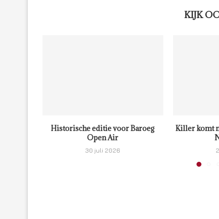
KIJK O
Historische editie voor Baroeg
Killer komt 
Open Air
N
30 juli 2026
2