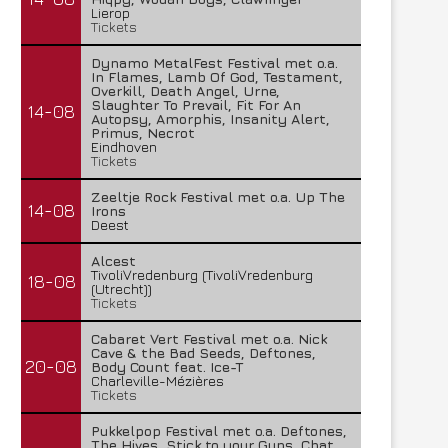
Lierop
Tickets
Dynamo MetalFest Festival met o.a.
In Flames, Lamb Of God, Testament,
Overkill, Death Angel, Urne,
Slaughter To Prevail, Fit For An
14-08
Autopsy, Amorphis, Insanity Alert,
Primus, Necrot
Eindhoven
Tickets
Zeeltje Rock Festival met o.a. Up The
14-08
Irons
Deest
Alcest
TivoliVredenburg (TivoliVredenburg
18-08
(Utrecht))
Tickets
Cabaret Vert Festival met o.a. Nick
Cave & the Bad Seeds, Deftones,
20-08
Body Count feat. Ice-T
Charleville-Mézières
Tickets
Pukkelpop Festival met o.a. Deftones,
The Hives, Stick to your Guns, Chat