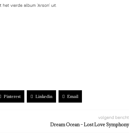
 het vierde album ‘Arson’ uit.
Pinterest
Linkedin
Email
volgend bericht
Dream Ocean – Lost Love Symphony