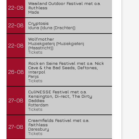
Waailand Outdoor Festival met o.a.
22-08
Ruthless
Made
Cryptosis
22-08
Iduna (Iduna (Drachten))
Wolfmother
Muziekgieterij (Muziekgieterij
22-08
(Maastricht))
Tickets
Rock en Seine Festival met o.a. Nick
Cave & the Bad Seeds, Deftones,
26-08
Interpol
Parijs
Tickets
CuliNESSE Festival met o.a.
Kensington, Di-rect, The Dirty
27-08
Daddies
Rotterdam
Tickets
Creamfields Festival met o.a.
Faithless
27-08
Daresbury
Tickets