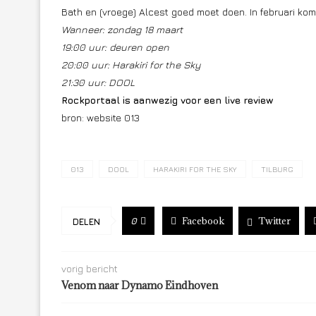
Bath en (vroege) Alcest goed moet doen. In februari komt
Wanneer: zondag 18 maart
19:00 uur: deuren open
20:00 uur: Harakiri for the Sky
21:30 uur: DOOL
Rockportaal is aanwezig voor een live review
bron: website 013
013
DOOL
HARAKIRI FOR THE SKY
TILBURG
Facebook
Twitter
0
DELEN
vorig bericht
Venom naar Dynamo Eindhoven