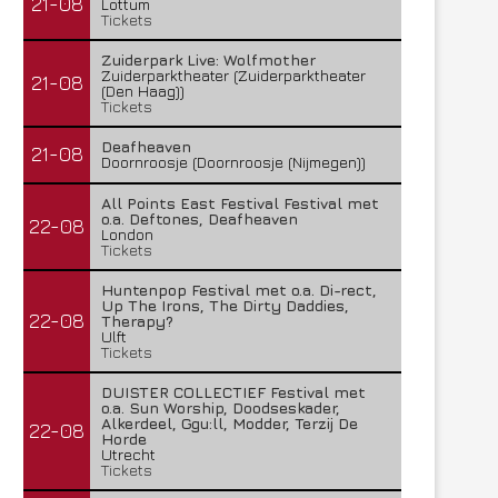
21-08
Lottum
Tickets
Zuiderpark Live: Wolfmother
Zuiderparktheater (Zuiderparktheater
21-08
(Den Haag))
Tickets
Deafheaven
21-08
Doornroosje (Doornroosje (Nijmegen))
All Points East Festival Festival met
o.a. Deftones, Deafheaven
22-08
London
Tickets
Huntenpop Festival met o.a. Di-rect,
Up The Irons, The Dirty Daddies,
22-08
Therapy?
Ulft
Tickets
DUISTER COLLECTIEF Festival met
o.a. Sun Worship, Doodseskader,
Alkerdeel, Ggu:ll, Modder, Terzij De
22-08
Horde
Utrecht
Tickets