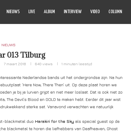
NIEUWS
LIVE
ALBUM
INTERVIEW
VIDEO
COLUMN
NIEUWS
r 013 Tilburg
7 maart 2018
640
views
1 minuten leestijd
interessante Nederlandse bands uit het ondergrondse zijn. Na hun
buutplaat ‘Here Now, There Then’ uit. Op deze plaat horen we
den je bij je lurven grijpt en niet meer loslaat. Dat is ook niet zo
ita, The Devil’s Blood en GOLD te maken hebt. Eerder dit jaar wist
indrukwekkend sterke set. Vanavond verwachten we natuurlijk
ost-blackmetal duo
Harakiri for the Sky
als special guest op de
erische blackmetal te horen die liefhebbers van Deafheaven, Ghost