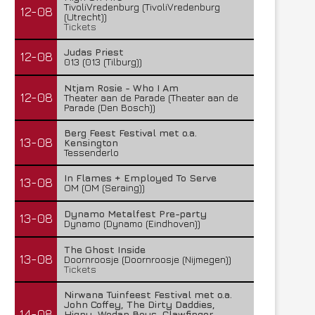
TivoliVredenburg (TivoliVredenburg
12-08
(Utrecht))
Tickets
Judas Priest
12-08
013 (013 (Tilburg))
Ntjam Rosie - Who I Am
12-08
Theater aan de Parade (Theater aan de
Parade (Den Bosch))
Berg Feest Festival met o.a.
13-08
Kensington
Tessenderlo
In Flames + Employed To Serve
13-08
OM (OM (Seraing))
Dynamo Metalfest Pre-party
13-08
Dynamo (Dynamo (Eindhoven))
The Ghost Inside
13-08
Doornroosje (Doornroosje (Nijmegen))
Tickets
Nirwana Tuinfeest Festival met o.a.
John Coffey, The Dirty Daddies,
14-08
Hiqpy, Wodan Boys, Clawfinger