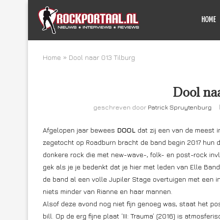
HOME
Home
»
Dool naar 013 Tilburg
Dool naa
geschreven door
Patrick Spruytenburg
Afgelopen jaar bewees
DOOL
dat zij een van de meest 
zegetocht op Roadburn bracht de band begin 2017 hun de
donkere rock die met new-wave-, folk- en post-rock invloe
gek als je je bedenkt dat je hier met leden van Elle Band
de band al een volle Jupiler Stage overtuigen met een 
niets minder van Rianne en haar mannen.
Alsof deze avond nog niet fijn genoeg was, staat het p
bill. Op de erg fijne plaat ‘III: Trauma’ (2016) is atmosf