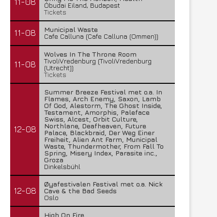
11-08
Óbudai Eiland, Budapest
Tickets
Municipal Waste
11-08
Cafe Calluna (Cafe Calluna (Ommen))
Wolves In The Throne Room
TivoliVredenburg (TivoliVredenburg
11-08
(Utrecht))
Tickets
Summer Breeze Festival met o.a. In
Flames, Arch Enemy, Saxon, Lamb
Of God, Alestorm, The Ghost Inside,
Testament, Amorphis, Paleface
Swiss, Alcest, Orbit Culture,
Northlane, Deafheaven, Future
FleXanT – Bloody Photographer
MagnaCult stopt
12-08
Palace, Blackbraid, Der Weg Einer
Freiheit, Alien Ant Farm, Municipal
19 juni 2026
13 juni 2026
Waste, Thundermother, From Fall To
Spring, Misery Index, Parasite inc.,
Groza
Dinkelsbühl
Øyafestivalen Festival met o.a. Nick
12-08
Cave & the Bad Seeds
Oslo
High On Fire