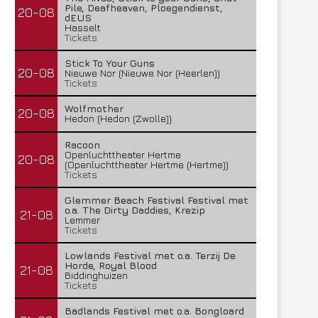
Pile, Deafheaven, Ploegendienst,
20-08
dEUS
Hasselt
Tickets
Stick To Your Guns
20-08
Nieuwe Nor (Nieuwe Nor (Heerlen))
Tickets
Wolfmother
20-08
Hedon (Hedon (Zwolle))
Racoon
Openluchttheater Hertme
20-08
(Openluchttheater Hertme (Hertme))
Tickets
Glemmer Beach Festival Festival met
o.a. The Dirty Daddies, Krezip
21-08
Lemmer
Tickets
Lowlands Festival met o.a. Terzij De
Horde, Royal Blood
21-08
Biddinghuizen
Tickets
Badlands Festival met o.a. Bongloard