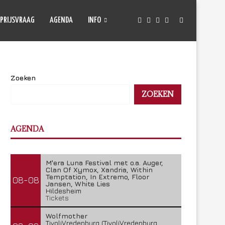
PRIJSVRAAG
AGENDA
INFO
Zoeken
ZOEKEN
AGENDA
M'era Luna Festival met o.a. Auger,
Clan Of Xymox, Xandria, Within
Temptation, In Extremo, Floor
08-08
Jansen, White Lies
Hildesheim
Tickets
Wolfmother
TivoliVredenburg (TivoliVredenburg