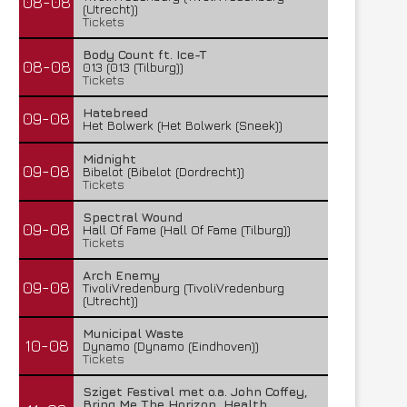
08-08
(Utrecht))
Tickets
Body Count ft. Ice-T
08-08
013 (013 (Tilburg))
Tickets
Hatebreed
09-08
Het Bolwerk (Het Bolwerk (Sneek))
Midnight
09-08
Bibelot (Bibelot (Dordrecht))
Tickets
Spectral Wound
09-08
Hall Of Fame (Hall Of Fame (Tilburg))
Tickets
Arch Enemy
09-08
TivoliVredenburg (TivoliVredenburg
(Utrecht))
Municipal Waste
10-08
Dynamo (Dynamo (Eindhoven))
Tickets
Sziget Festival met o.a. John Coffey,
Bring Me The Horizon, Health