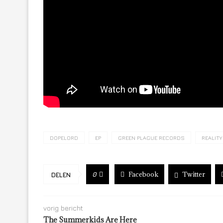
DOPELORD
EP
GREEN PLAGUE RECORDS
REALIT
Facebook
Twitter
0
DELEN
vorig bericht
The Summerkids Are Here