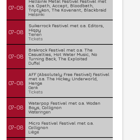
Hellsinki Metal Festival Festival met
o.a. Opeth, Accept, Bloodbath,
07-08
Triptykon, The Kovenant, Blackbraid
Helsinki
Suikerrock Festival met o.a. Editors,
Hiqpy
07-08
Tienen
Tickets
Brakrock Festival met o.a. The
Casualties, Hot Water Music, No
07-08
Turning Back, The Exploited
Duffel
AFF (Absolutely Free Festival) Festival
met o.a. The Hickey Underworld,
07-08
Henge
Genk
Tickets
Waterpop Festival met o.a. Wodan
07-08
Boys, Collignon
Wateringen
Micro Festival Festival met o.a.
07-08
Collignon
Liège