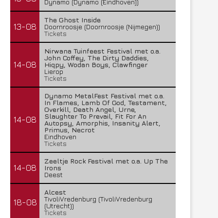
Dynamo (Dynamo (Eindhoven))
The Ghost Inside
13-08
Doornroosje (Doornroosje (Nijmegen))
Tickets
Nirwana Tuinfeest Festival met o.a.
John Coffey, The Dirty Daddies,
14-08
Hiqpy, Wodan Boys, Clawfinger
Lierop
Tickets
Dynamo MetalFest Festival met o.a.
In Flames, Lamb Of God, Testament,
Overkill, Death Angel, Urne,
Slaughter To Prevail, Fit For An
14-08
Autopsy, Amorphis, Insanity Alert,
Primus, Necrot
Eindhoven
Tickets
Zeeltje Rock Festival met o.a. Up The
14-08
Irons
Deest
Alcest
TivoliVredenburg (TivoliVredenburg
18-08
(Utrecht))
Tickets