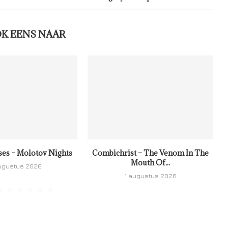
OK EENS NAAR
ses – Molotov Nights
Combichrist – The Venom In The
Mouth Of...
ugustus 2026
1 augustus 2026