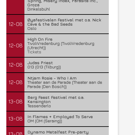
Spring, Misery Index, Parasite inc.,
Groza
Dinkelsbühl
Øyafestivalen Festival met o.a. Nick
12-08
Cave & the Bad Seeds
Oslo
High On Fire
TivoliVredenburg (TivoliVredenburg
12-08
(Utrecht))
Tickets
Judas Priest
12-08
013 (013 (Tilburg))
Ntjam Rosie - Who I Am
12-08
Theater aan de Parade (Theater aan de
Parade (Den Bosch))
Berg Feest Festival met o.a.
13-08
Kensington
Tessenderlo
In Flames + Employed To Serve
13-08
OM (OM (Seraing))
Dynamo Metalfest Pre-party
13-08