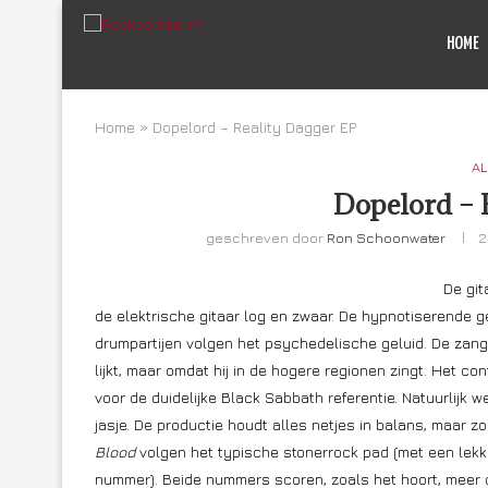
HOME
Home
»
Dopelord – Reality Dagger EP
AL
Dopelord – 
geschreven door
Ron Schoonwater
2
De git
de elektrische gitaar log en zwaar. De hypnotiserende g
drumpartijen volgen het psychedelische geluid. De zang 
lijkt, maar omdat hij in de hogere regionen zingt. Het 
voor de duidelijke Black Sabbath referentie. Natuurlijk 
jasje. De productie houdt alles netjes in balans, maar zor
Blood
volgen het typische stonerrock pad (met een lekk
nummer). Beide nummers scoren, zoals het hoort, meer da