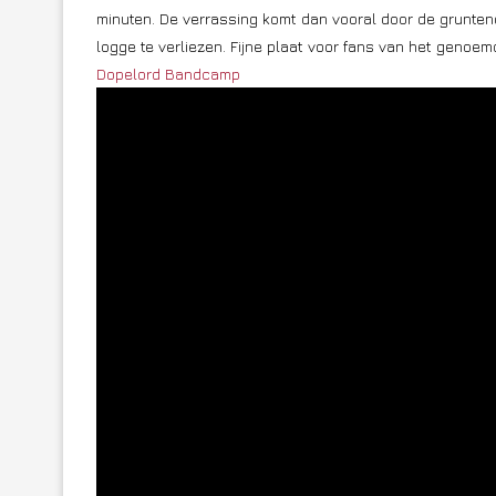
minuten. De verrassing komt dan vooral door de grunten
logge te verliezen. Fijne plaat voor fans van het genoem
Dopelord Bandcamp