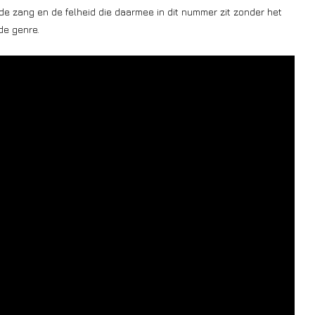
de zang en de felheid die daarmee in dit nummer zit zonder het
de genre.