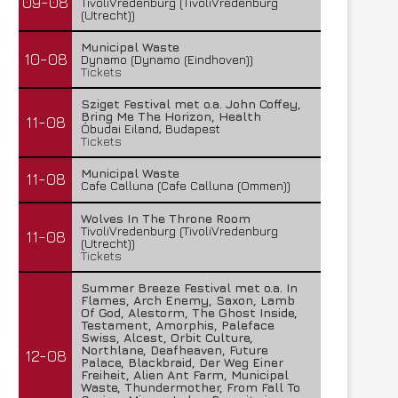
09-08
TivoliVredenburg (TivoliVredenburg
(Utrecht))
Municipal Waste
10-08
Dynamo (Dynamo (Eindhoven))
Tickets
Sziget Festival met o.a. John Coffey,
Bring Me The Horizon, Health
11-08
Óbudai Eiland, Budapest
Tickets
Municipal Waste
11-08
Cafe Calluna (Cafe Calluna (Ommen))
Wolves In The Throne Room
TivoliVredenburg (TivoliVredenburg
11-08
(Utrecht))
Tickets
Lunatic Soul – Transition II
Boneripper – Radiant In
Summer Breeze Festival met o.a. In
29 juli 2026
27 juli 2026
Flames, Arch Enemy, Saxon, Lamb
Of God, Alestorm, The Ghost Inside,
Testament, Amorphis, Paleface
Swiss, Alcest, Orbit Culture,
Northlane, Deafheaven, Future
12-08
Palace, Blackbraid, Der Weg Einer
Freiheit, Alien Ant Farm, Municipal
Waste, Thundermother, From Fall To