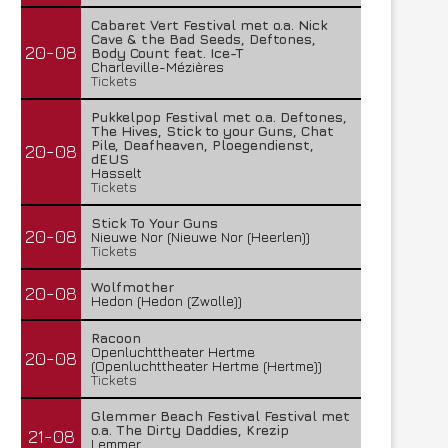
Cabaret Vert Festival met o.a. Nick
Cave & the Bad Seeds, Deftones,
20-08
Body Count feat. Ice-T
Charleville-Mézières
Tickets
Pukkelpop Festival met o.a. Deftones,
The Hives, Stick to your Guns, Chat
Pile, Deafheaven, Ploegendienst,
20-08
dEUS
Hasselt
Tickets
Stick To Your Guns
20-08
Nieuwe Nor (Nieuwe Nor (Heerlen))
Tickets
Wolfmother
20-08
Hedon (Hedon (Zwolle))
Racoon
Openluchttheater Hertme
20-08
(Openluchttheater Hertme (Hertme))
Tickets
Glemmer Beach Festival Festival met
o.a. The Dirty Daddies, Krezip
21-08
Lemmer