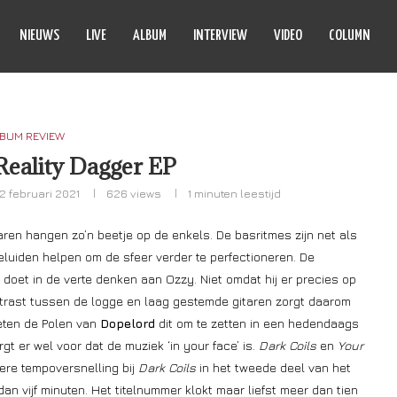
NIEUWS
LIVE
ALBUM
INTERVIEW
VIDEO
COLUMN
BUM REVIEW
Reality Dagger EP
2 februari 2021
626
views
1 minuten leestijd
aren hangen zo’n beetje op de enkels. De basritmes zijn net als
eluiden helpen om de sfeer verder te perfectioneren. De
doet in de verte denken aan Ozzy. Niet omdat hij er precies op
contrast tussen de logge en laag gestemde gitaren zorgt daarom
weten de Polen van
Dopelord
dit om te zetten in een hedendaags
gt er wel voor dat de muziek ‘in your face’ is.
Dark Coils
en
Your
ere tempoversnelling bij
Dark Coils
in het tweede deel van het
n vijf minuten. Het titelnummer klokt maar liefst meer dan tien