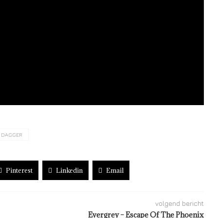
Y DAGGER
Pinterest
Linkedin
Email
volgend bericht
Evergrey – Escape Of The Phoenix