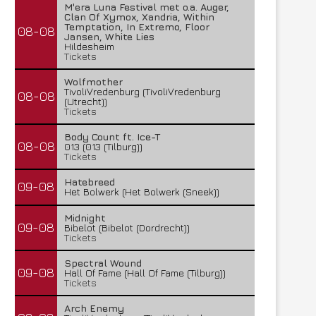
M'era Luna Festival met o.a. Auger,
Clan Of Xymox, Xandria, Within
Temptation, In Extremo, Floor
08-08
Jansen, White Lies
Hildesheim
Tickets
Wolfmother
TivoliVredenburg (TivoliVredenburg
08-08
(Utrecht))
Tickets
Body Count ft. Ice-T
08-08
013 (013 (Tilburg))
Tickets
Hatebreed
09-08
Het Bolwerk (Het Bolwerk (Sneek))
Midnight
09-08
Bibelot (Bibelot (Dordrecht))
Tickets
Spectral Wound
09-08
Hall Of Fame (Hall Of Fame (Tilburg))
Tickets
Arch Enemy