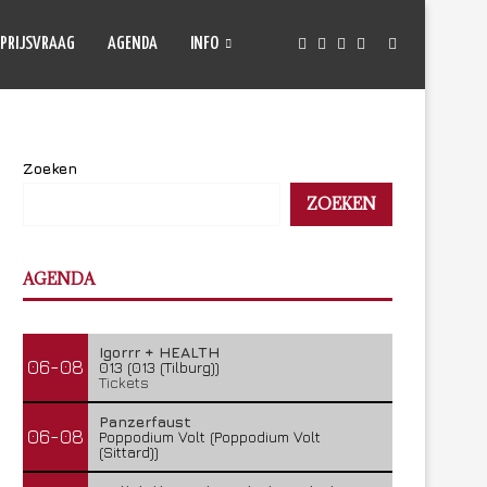
PRIJSVRAAG
AGENDA
INFO
Zoeken
ZOEKEN
AGENDA
Igorrr + HEALTH
06-08
013 (013 (Tilburg))
Tickets
Panzerfaust
06-08
Poppodium Volt (Poppodium Volt
(Sittard))