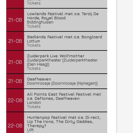
Tickets
Lowlands Festival met o.a. Terzij De
Horde, Royal Blood
21-08
Biddinghuizen
Tickets
Badlands Festival met o.a. Bongloard
21-08
Lottum
Tickets
Zuiderpark Live: Wolfmother
Zuiderparktheater (Zuiderparktheater
21-08
(Den Haag))
Tickets
Deafheaven
21-08
Doornroosje (Doornroosje (Nijmegen))
All Points East Festival Festival met
o.a. Deftones, Deafheaven
22-08
London
Tickets
Huntenpop Festival met o.a. Di-rect,
Up The Irons, The Dirty Daddies,
22-08
Therapy?
Ulft