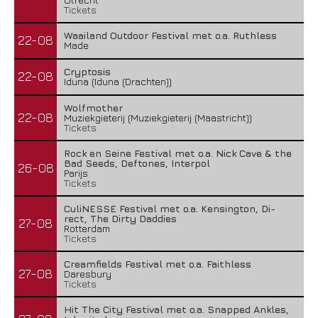
Tickets
Waailand Outdoor Festival met o.a. Ruthless
22-08
Made
Cryptosis
22-08
Iduna (Iduna (Drachten))
Wolfmother
22-08
Muziekgieterij (Muziekgieterij (Maastricht))
Tickets
Rock en Seine Festival met o.a. Nick Cave & the
Bad Seeds, Deftones, Interpol
26-08
Parijs
Tickets
CuliNESSE Festival met o.a. Kensington, Di-
rect, The Dirty Daddies
27-08
Rotterdam
Tickets
Creamfields Festival met o.a. Faithless
27-08
Daresbury
Tickets
Hit The City Festival met o.a. Snapped Ankles,