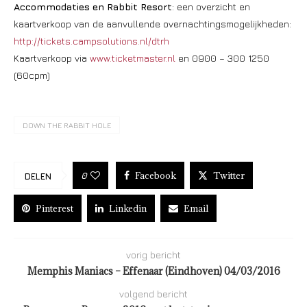
Accommodaties en Rabbit Resort
: een overzicht en
kaartverkoop van de aanvullende overnachtingsmogelijkheden:
http://tickets.campsolutions.
nl/dtrh
Kaartverkoop via
www.ticketmaster.nl
en 0900 – 300 1250
(60cpm)
DOWN THE RABBIT HOLE
Facebook
Twitter
0
DELEN
Pinterest
Linkedin
Email
vorig bericht
Memphis Maniacs – Effenaar (Eindhoven) 04/03/2016
volgend bericht