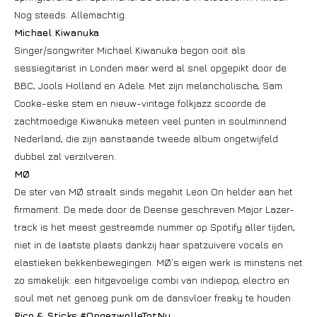
Nog steeds. Allemachtig.
Michael Kiwanuka
Singer/songwriter Michael Kiwanuka begon ooit als
sessiegitarist in Londen maar werd al snel opgepikt door de
BBC, Jools Holland en Adele. Met zijn melancholische, Sam
Cooke-eske stem en nieuw-vintage folkjazz scoorde de
zachtmoedige Kiwanuka meteen veel punten in soulminnend
Nederland, die zijn aanstaande tweede album ongetwijfeld
dubbel zal verzilveren.
MØ
De ster van MØ straalt sinds megahit Leon On helder aan het
firmament. De mede door de Deense geschreven Major Lazer-
track is het meest gestreamde nummer op Spotify aller tijden,
niet in de laatste plaats dankzij haar spatzuivere vocals en
elastieken bekkenbewegingen. MØ’s eigen werk is minstens net
zo smakelijk: een hitgevoelige combi van indiepop, electro en
soul met net genoeg punk om de dansvloer freaky te houden
Rico & Sticks #OpgezwolleTotNu