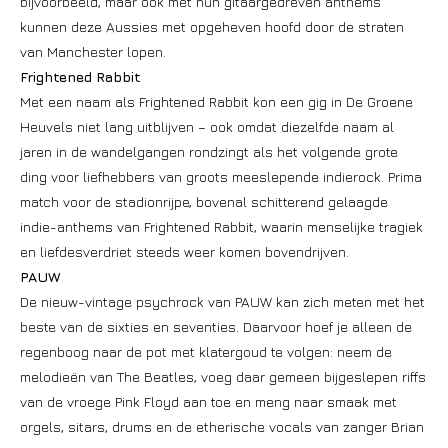
bijvoorbeeld, maar ook met hun gitaargedreven anthems
kunnen deze Aussies met opgeheven hoofd door de straten
van Manchester lopen.
Frightened Rabbit
Met een naam als Frightened Rabbit kon een gig in De Groene
Heuvels niet lang uitblijven – ook omdat diezelfde naam al
jaren in de wandelgangen rondzingt als het volgende grote
ding voor liefhebbers van groots meeslepende indierock. Prima
match voor de stadionrijpe, bovenal schitterend gelaagde
indie-anthems van Frightened Rabbit, waarin menselijke tragiek
en liefdesverdriet steeds weer komen bovendrijven.
PAUW
De nieuw-vintage psychrock van PAUW kan zich meten met het
beste van de sixties en seventies. Daarvoor hoef je alleen de
regenboog naar de pot met klatergoud te volgen: neem de
melodieën van The Beatles, voeg daar gemeen bijgeslepen riffs
van de vroege Pink Floyd aan toe en meng naar smaak met
orgels, sitars, drums en de etherische vocals van zanger Brian