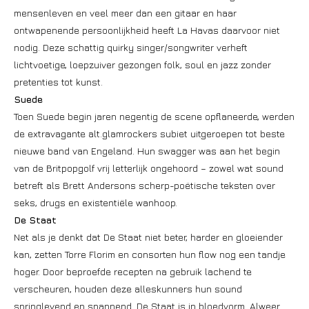
mensenleven en veel meer dan een gitaar en haar
ontwapenende persoonlijkheid heeft La Havas daarvoor niet
nodig. Deze schattig quirky singer/songwriter verheft
lichtvoetige, loepzuiver gezongen folk, soul en jazz zonder
pretenties tot kunst.
Suede
Toen Suede begin jaren negentig de scene opflaneerde, werden
de extravagante alt.glamrockers subiet uitgeroepen tot beste
nieuwe band van Engeland. Hun swagger was aan het begin
van de Britpopgolf vrij letterlijk ongehoord – zowel wat sound
betreft als Brett Andersons scherp-poëtische teksten over
seks, drugs en existentiële wanhoop.
De Staat
Net als je denkt dat De Staat niet beter, harder en gloeiender
kan, zetten Torre Florim en consorten hun flow nog een tandje
hoger. Door beproefde recepten na gebruik lachend te
verscheuren, houden deze alleskunners hun sound
springlevend en spannend. De Staat is in bloedvorm. Alweer.