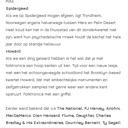
Pots.
Spidergawd
Als we op Spidergawd mogen afgaan, ligt Trondheim,
Noorwegen ergens halverwege tussen Mars en Palm Desert.
Heel koud kan het in de thuisstad van dit donderkwartet niet
zijn, want hun psychedelische rrrawk houdt de kachel het hele
jaar door op standje hellevuur.
Howard
Als we een ding geleerd hebben is het wel dat je met
folktronica een hoop kanten uit kan. Tijd voor een nieuw lesje,
met aan het schoongeveegde schoolbord het Brooklyn-based
kwartet Howard, dat met ambachtelijke instrumenten en
zelfgetrokken samples het genre weer een andere kant
opstuurt. Folktronica met een griffel.
Eerder werd bekend dat o.a
The National
,
PJ Harvey,
Anohni
,
MacDeMarco
,
Glen Hansard
,
Flume, Daugther, Charles
Bradley & His Extraordinaires
,
Courtney Barnett
,
Ty Segall