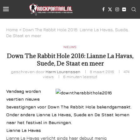
Home
»
Down The Rabbit Hole 2016: Lianne La Havas, Suede,
De Staat en meer
NIEUWS
Down The Rabbit Hole 2016: Lianne La Havas,
Suede, De Staat en meer
geschreven door
Harm Lourenssen
8 maart 2016
474
views
6 minuten leestijd
Vandaag worden
veertien nieuwe
bevestigingen voor Down The Rabbit Hole bekendgemaakt.
Onder andere Lianne La Havas, Suede en De Staat komen
naar het festival in Beuningen.
Lianne La Havas
Lianne La Havas verlicht sinds haar debuut menig