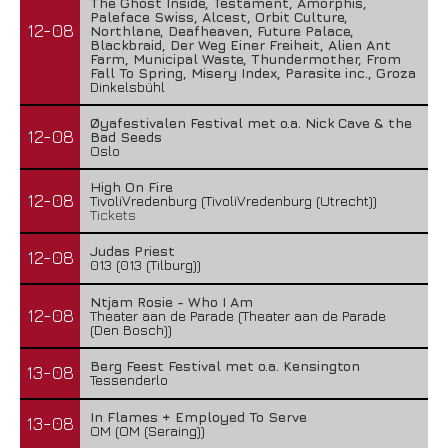
The Ghost Inside, Testament, Amorphis,
Paleface Swiss, Alcest, Orbit Culture,
12-08
Northlane, Deafheaven, Future Palace,
Blackbraid, Der Weg Einer Freiheit, Alien Ant
Farm, Municipal Waste, Thundermother, From
Fall To Spring, Misery Index, Parasite inc., Groza
Dinkelsbühl
Øyafestivalen Festival met o.a. Nick Cave & the
12-08
Bad Seeds
Oslo
High On Fire
12-08
TivoliVredenburg (TivoliVredenburg (Utrecht))
Tickets
Judas Priest
12-08
013 (013 (Tilburg))
Ntjam Rosie - Who I Am
12-08
Theater aan de Parade (Theater aan de Parade
(Den Bosch))
Berg Feest Festival met o.a. Kensington
13-08
Tessenderlo
In Flames + Employed To Serve
13-08
OM (OM (Seraing))