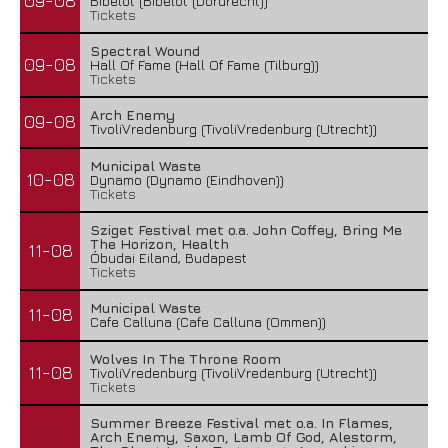
09-08
Bibelot (Bibelot (Dordrecht))
Tickets
Spectral Wound
09-08
Hall Of Fame (Hall Of Fame (Tilburg))
Tickets
Arch Enemy
09-08
TivoliVredenburg (TivoliVredenburg (Utrecht))
Municipal Waste
10-08
Dynamo (Dynamo (Eindhoven))
Tickets
Sziget Festival met o.a. John Coffey, Bring Me
The Horizon, Health
11-08
Óbudai Eiland, Budapest
Tickets
Municipal Waste
11-08
Cafe Calluna (Cafe Calluna (Ommen))
Wolves In The Throne Room
11-08
TivoliVredenburg (TivoliVredenburg (Utrecht))
Tickets
Summer Breeze Festival met o.a. In Flames,
Arch Enemy, Saxon, Lamb Of God, Alestorm,