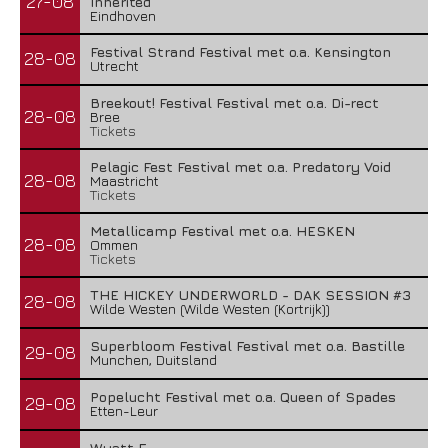
27-08
Inherited
Eindhoven
Festival Strand Festival met o.a. Kensington
28-08
Utrecht
Breekout! Festival Festival met o.a. Di-rect
28-08
Bree
Tickets
Pelagic Fest Festival met o.a. Predatory Void
28-08
Maastricht
Tickets
Metallicamp Festival met o.a. HESKEN
28-08
Ommen
Tickets
THE HICKEY UNDERWORLD - DAK SESSION #3
28-08
Wilde Westen (Wilde Westen (Kortrijk))
Superbloom Festival Festival met o.a. Bastille
29-08
Munchen, Duitsland
Popelucht Festival met o.a. Queen of Spades
29-08
Etten-Leur
Wyatt E.