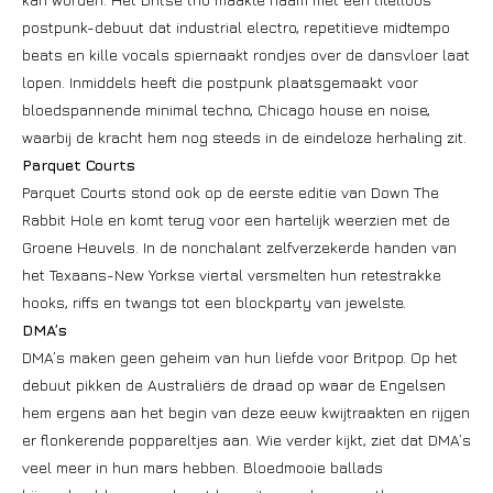
postpunk-debuut dat industrial electro, repetitieve midtempo
beats en kille vocals spiernaakt rondjes over de dansvloer laat
lopen. Inmiddels heeft die postpunk plaatsgemaakt voor
bloedspannende minimal techno, Chicago house en noise,
waarbij de kracht hem nog steeds in de eindeloze herhaling zit.
Parquet Courts
Parquet Courts stond ook op de eerste editie van Down The
Rabbit Hole en komt terug voor een hartelijk weerzien met de
Groene Heuvels. In de nonchalant zelfverzekerde handen van
het Texaans-New Yorkse viertal versmelten hun retestrakke
hooks, riffs en twangs tot een blockparty van jewelste.
DMA’s
DMA’s maken geen geheim van hun liefde voor Britpop. Op het
debuut pikken de Australiërs de draad op waar de Engelsen
hem ergens aan het begin van deze eeuw kwijtraakten en rijgen
er flonkerende poppareltjes aan. Wie verder kijkt, ziet dat DMA’s
veel meer in hun mars hebben. Bloedmooie ballads