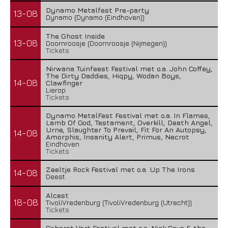
Dynamo Metalfest Pre-party
13-08
Dynamo (Dynamo (Eindhoven))
The Ghost Inside
13-08
Doornroosje (Doornroosje (Nijmegen))
Tickets
Nirwana Tuinfeest Festival met o.a. John Coffey,
The Dirty Daddies, Hiqpy, Wodan Boys,
14-08
Clawfinger
Lierop
Tickets
Dynamo MetalFest Festival met o.a. In Flames,
Lamb Of God, Testament, Overkill, Death Angel,
Urne, Slaughter To Prevail, Fit For An Autopsy,
14-08
Amorphis, Insanity Alert, Primus, Necrot
Eindhoven
Tickets
Zeeltje Rock Festival met o.a. Up The Irons
14-08
Deest
Alcest
18-08
TivoliVredenburg (TivoliVredenburg (Utrecht))
Tickets
Cabaret Vert Festival met o.a. Nick Cave & the