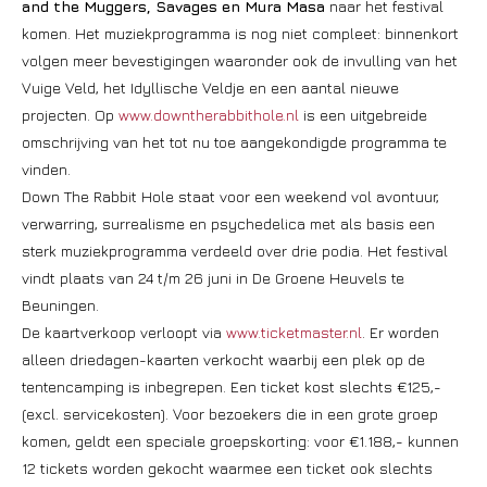
and the Muggers, Savages en
Mura Masa
naar het festival
komen. Het muziekprogramma is nog niet compleet: binnenkort
volgen meer bevestigingen waaronder ook de invulling van het
Vuige Veld, het Idyllische Veldje en een aantal nieuwe
projecten. Op
www.downtherabbithole.nl
is een uitgebreide
omschrijving van het tot nu toe aangekondigde programma te
vinden.
Down The Rabbit Hole staat voor een weekend vol avontuur,
verwarring, surrealisme en psychedelica met als basis een
sterk muziekprogramma verdeeld over drie podia. Het festival
vindt plaats van 24 t/m 26 juni in De Groene Heuvels te
Beuningen.
De kaartverkoop verloopt via
www.ticketmaster.nl
. Er worden
alleen driedagen-kaarten verkocht waarbij een plek op de
tentencamping is inbegrepen. Een ticket kost slechts €125,-
(excl. servicekosten). Voor bezoekers die in een grote groep
komen, geldt een speciale groepskorting: voor €1.188,- kunnen
12 tickets worden gekocht waarmee een ticket ook slechts