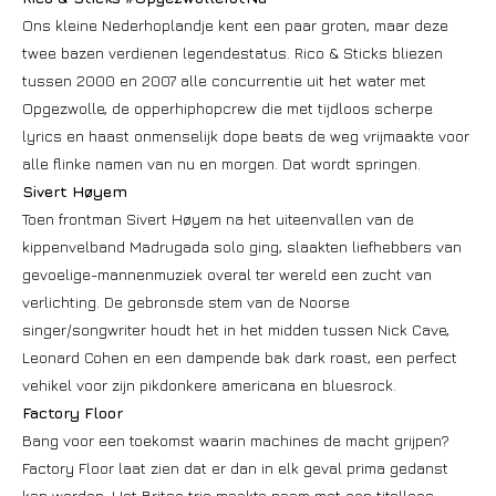
Ons kleine Nederhoplandje kent een paar groten, maar deze
twee bazen verdienen legendestatus. Rico & Sticks bliezen
tussen 2000 en 2007 alle concurrentie uit het water met
Opgezwolle, de opperhiphopcrew die met tijdloos scherpe
lyrics en haast onmenselijk dope beats de weg vrijmaakte voor
alle flinke namen van nu en morgen. Dat wordt springen.
Sivert Høyem
Toen frontman Sivert Høyem na het uiteenvallen van de
kippenvelband Madrugada solo ging, slaakten liefhebbers van
gevoelige-mannenmuziek overal ter wereld een zucht van
verlichting. De gebronsde stem van de Noorse
singer/songwriter houdt het in het midden tussen Nick Cave,
Leonard Cohen en een dampende bak dark roast, een perfect
vehikel voor zijn pikdonkere americana en bluesrock.
Factory Floor
Bang voor een toekomst waarin machines de macht grijpen?
Factory Floor laat zien dat er dan in elk geval prima gedanst
kan worden. Het Britse trio maakte naam met een titelloos