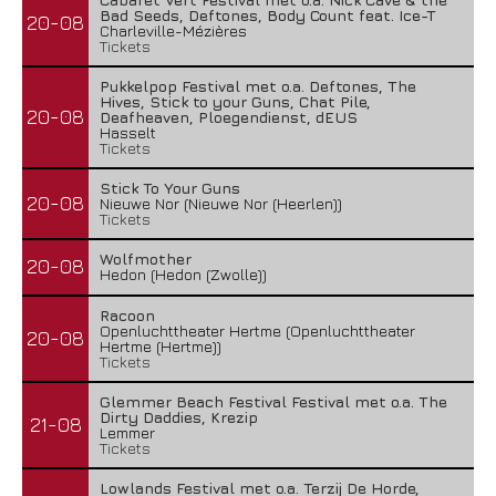
Bad Seeds, Deftones, Body Count feat. Ice-T
20-08
Charleville-Mézières
Tickets
Pukkelpop Festival met o.a. Deftones, The
Hives, Stick to your Guns, Chat Pile,
20-08
Deafheaven, Ploegendienst, dEUS
Hasselt
Tickets
Stick To Your Guns
20-08
Nieuwe Nor (Nieuwe Nor (Heerlen))
Tickets
Wolfmother
20-08
Hedon (Hedon (Zwolle))
Racoon
Openluchttheater Hertme (Openluchttheater
20-08
Hertme (Hertme))
Tickets
Glemmer Beach Festival Festival met o.a. The
Dirty Daddies, Krezip
21-08
Lemmer
Tickets
Lowlands Festival met o.a. Terzij De Horde,