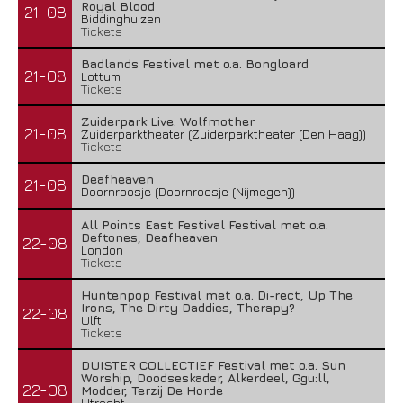
Royal Blood
21-08
Biddinghuizen
Tickets
Badlands Festival met o.a. Bongloard
21-08
Lottum
Tickets
Zuiderpark Live: Wolfmother
21-08
Zuiderparktheater (Zuiderparktheater (Den Haag))
Tickets
Deafheaven
21-08
Doornroosje (Doornroosje (Nijmegen))
All Points East Festival Festival met o.a.
Deftones, Deafheaven
22-08
London
Tickets
Huntenpop Festival met o.a. Di-rect, Up The
Irons, The Dirty Daddies, Therapy?
22-08
Ulft
Tickets
DUISTER COLLECTIEF Festival met o.a. Sun
Worship, Doodseskader, Alkerdeel, Ggu:ll,
22-08
Modder, Terzij De Horde
Utrecht